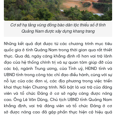
Cơ sở hạ tầng vùng đồng bào dân tộc thiểu số ở tỉnh
Quảng Nam được xây dựng khang trang
Những kết quả đạt được từ các chương trình mục tiêu
quốc gia ở tỉnh Quảng Nam trong thời gian qua rất thiết
thực. Qua đó, ngày càng khẳng định rõ hơn vai trò lãnh
đạo của hệ thống chính trị và sự quan tâm giúp đỡ của
các bộ, ngành Trung ương, của Tỉnh uỷ, HĐND tỉnh và
UBND tỉnh trong công tác chỉ đạo điều hành, cùng với sự
nỗ lực của các đơn vị, các địa phương trong việc triển
khai thực hiện Chương trình. Nổi bật là vai trò của đảng
viên và tổ chức Đảng ở cơ sở ngày càng được nâng
cao. Ông Lê Văn Dũng, Chủ tịch UBND tỉnh Quảng Nam
khẳng định, vai trò đảng viên và tổ chức Đảng ở cơ
sở được nâng cao đã góp phần thực hiện có hiệu quả