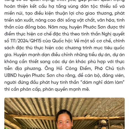
hoàn thiện kết cấu hạ tầng vùng dân tộc thiểu số và
miền núi, tạo điều kiện thuận lợi cho giao thương, phát
triển sản xuất, nâng cao đời sống vật chất, văn hóa, tinh
thần của đồng bào. Năm nay, huyện Phước Sơn được thí
điểm thực hiện cơ chế đặc thù theo tinh thần Nghị quyết
số 111/2024/QH15 của Quốc hội: Về một số cơ chế, chính
sách đặc thù thực hiện các chương trình mục tiêu quốc
gia. Huyện mạnh dạn điều chỉnh những tiểu dự án, dự án
không cần thiết sang các dự án khác phù hợp với thực
tiễn địa phương. Ông Hồ Công Điểm, Phó Chủ tịch
UBND huyện Phước Sơn cho rằng, để cán bộ, đảng viên,
người đứng đầu phát huy tinh thần “dám nghĩ dám làm”
thì cần phân cấp, phân quyền mạnh mẽ.