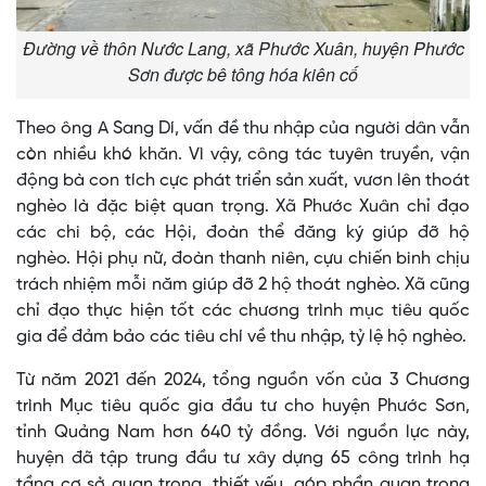
Đường về thôn Nước Lang, xã Phước Xuân, huyện Phước
Sơn được bê tông hóa kiên cố
Theo ông A Sang Dí, vấn đề thu nhập của người dân vẫn
còn nhiều khó khăn. Vì vậy, công tác tuyên truyền, vận
động bà con tích cực phát triển sản xuất, vươn lên thoát
nghèo là đặc biệt quan trọng. Xã Phước Xuân chỉ đạo
các chi bộ, các Hội, đoàn thể đăng ký giúp đỡ hộ
nghèo. Hội phụ nữ, đoàn thanh niên, cựu chiến binh chịu
trách nhiệm mỗi năm giúp đỡ 2 hộ thoát nghèo. Xã cũng
chỉ đạo thực hiện tốt các chương trình mục tiêu quốc
gia để đảm bảo các tiêu chí về thu nhập, tỷ lệ hộ nghèo.
Từ năm 2021 đến 2024, tổng nguồn vốn của 3 Chương
trình Mục tiêu quốc gia đầu tư cho huyện Phước Sơn,
tỉnh Quảng Nam hơn 640 tỷ đồng. Với nguồn lực này,
huyện đã tập trung đầu tư xây dựng 65 công trình hạ
tầng cơ sở quan trọng, thiết yếu, góp phần quan trọng