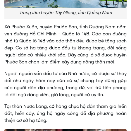
Trung tâm huyện Tây Giang, tỉnh Quảng Nam
Xã Phước Xuân, huyện Phước Sơn, tỉnh Quảng Nam nằm
ven đường Hồ Chí Minh - Quốc lộ 14B. Các con đường
nhỏ từ Quốc lộ 14B vào các thôn đều được bê tông sạch
đẹp. Cơ sở hạ tầng được đầu tư khang trang, đời sống
người dân có nhiều khởi sắc. Đây cũng là xã được huyện
Phước Sơn chọn làm điểm xây dựng nông thôn mới.
Ngoài nguồn vốn đầu tư của Nhà nước, có được sự thay
đổi như ngày hôm nay còn có sự chung tay đóng góp
của người dân địa phương, trong đó, vai trò tiên phong
là đội ngũ đảng viên, già làng, người có uy tín.
Tại thôn Nước Lang, có hàng chục hộ dân tham gia hiến
đất, hiến cây, ủng hộ ngày công để địa phương hoàn
thiện cơ sở hạ tầng.