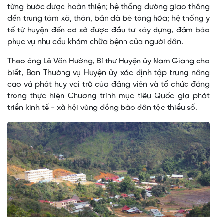
từng bước được hoàn thiện; hệ thống đường giao thông
đến trung tâm xã, thôn, bản đã bê tông hóa; hệ thống y
tế từ huyện đến cơ sở được đầu tư xây dựng, đảm bảo
phục vụ nhu cầu khám chữa bệnh của người dân.
Theo ông Lê Văn Hường, Bí thư Huyện ủy Nam Giang cho
biết, Ban Thường vụ Huyện ủy xác định tập trung nâng
cao và phát huy vai trò của đảng viên và tổ chức đảng
trong thực hiện Chương trình mục tiêu Quốc gia phát
triển kinh tế - xã hội vùng đồng bào dân tộc thiểu số.