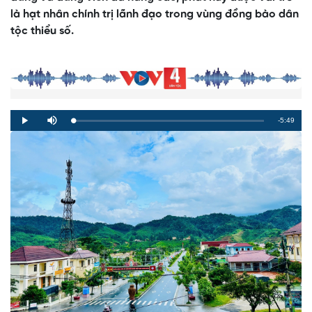
là hạt nhân chính trị lãnh đạo trong vùng đồng bào dân
tộc thiểu số.
Remaining
-5:49
Loaded
:
Progress
:
Play
Mute
0%
0%
Time