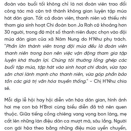
đoàn vào buổi tối không chỉ là nơi đoàn viên trao đổi
công tác mà còn trở thành không gian luyện tập múa
hát dân gian. Tất cả đoàn viên, thanh niên và thiếu nhi
tham gia sinh hoạt Chi đoàn bon Ja Rah có khoảng hơn
30 người, trong đó một số thanh niên được chọn vào đội
múa dân gian của xã Nâm Nung do H’Như phụ trách.
"
Phần lớn thành viên trong đội múa đều là đoàn viên
thanh niên trong bon nên việc vận động tham gia tập
luyện khá thuận lợi. Chúng tôi thường lồng ghép các
buổi tập múa, tập hát vào sinh hoạt chi đoàn, vừa tạo
sân chơi lành mạnh cho thanh niên, vừa góp phần bảo
tồn các giá trị văn hóa truyền thống
." - Chị H’Như chia
sẻ.
Mỗi dịp lễ hội hay hội diễn văn hóa dân gian, hình ảnh
hai mẹ con bà H'Brơi cùng biểu diễn đã trở nên quen
thuộc. Giữa tiếng cồng chiêng vang vọng bon làng, mẹ
cất lên những làn điệu dân ca mượt mà, sâu lắng. Người
con gái hòa theo bằng những điệu múa uyển chuyển,