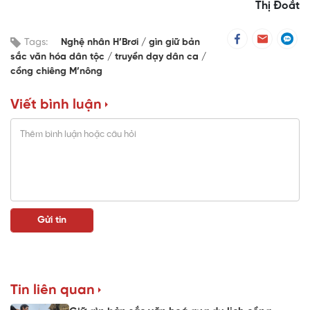
Thị Đoắt
Tags:
Nghệ nhân H’Brơi
gìn giữ bản
sắc văn hóa dân tộc
truyền dạy dân ca
cồng chiêng M’nông
Viết bình luận
Tin liên quan