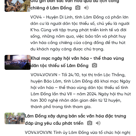
Giữ gìn bản sắc văn hoá qua du lịch cồng
chiêng ở Lâm Đồng
VOV4 - Huyện Di Linh, tỉnh Lâm Đồng có phần lớn
dân cư là người dân tộc thiểu số, chủ yếu là người
K’ho. Cùng với tập trung phát triển kinh tế và đời
sống, những năm qua, việc bảo tồn và phát huy
văn hóa cồng chiêng của cộng đồng để thu hút
du khách ngày càng được chú trọng.
Khai mạc ngày hội văn hóa - thể thao vùng
dân tộc thiểu số Lâm Đồng
VOV4.VOV.VN - Tối 24/10, tại thị trấn Lộc Thắng,
huyện Bảo Lâm, tỉnh Lâm Đồng đã khai mạc Ngày
hội văn hóa – thể thao vùng dân tộc thiểu số tỉnh
Lâm Đồng lần thứ VII – năm 2024. Ngày hội thu hút
hơn 300 nghệ nhân dân gian đến từ 12 huyện,
thành phố trong tỉnh tham gia.
Lâm Đồng xây dựng bản sắc văn hóa đặc trưng
đáp ứng yêu cầu phát triển
VOV4.VOV.VN: Tỉnh ủy Lâm Đồng vừa tổ chức hội nghị