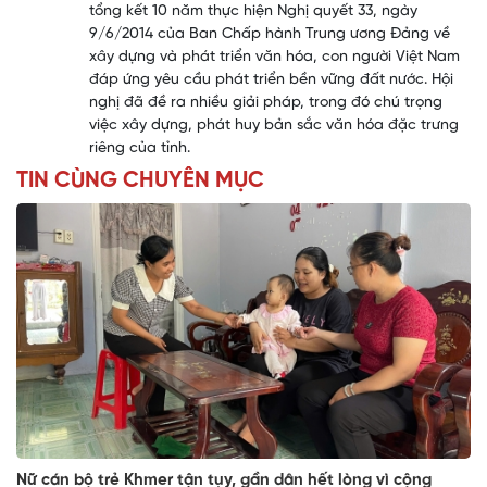
tổng kết 10 năm thực hiện Nghị quyết 33, ngày
9/6/2014 của Ban Chấp hành Trung ương Đảng về
xây dựng và phát triển văn hóa, con người Việt Nam
đáp ứng yêu cầu phát triển bền vững đất nước. Hội
nghị đã đề ra nhiều giải pháp, trong đó chú trọng
việc xây dựng, phát huy bản sắc văn hóa đặc trưng
riêng của tỉnh.
TIN CÙNG CHUYÊN MỤC
Nữ cán bộ trẻ Khmer tận tụy, gần dân hết lòng vì cộng