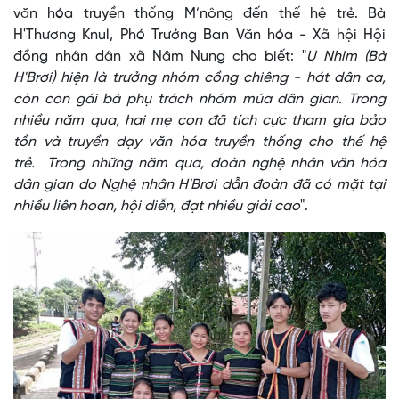
văn hóa truyền thống M’nông đến thế hệ trẻ. Bà
H'Thương Knul, Phó Trưởng Ban Văn hóa - Xã hội Hội
đồng nhân dân xã Nâm Nung cho biết: "
U Nhim (Bà
H'Brơi) hiện là trưởng nhóm cồng chiêng - hát dân ca,
còn con gái bà phụ trách nhóm múa dân gian. Trong
nhiều năm qua, hai mẹ con đã tích cực tham gia bảo
tồn và truyền dạy văn hóa truyền thống cho thế hệ
trẻ. Trong những năm qua, đoàn nghệ nhân văn hóa
dân gian do Nghệ nhân H'Brơi dẫn đoàn đã có mặt tại
nhiều liên hoan, hội diễn, đạt nhiều giải cao
".