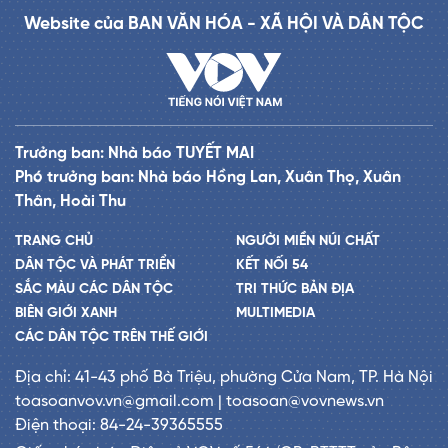
Website của BAN VĂN HÓA - XÃ HỘI VÀ DÂN TỘC
Trưởng ban: Nhà báo TUYẾT MAI
Phó trưởng ban: Nhà báo Hồng Lan, Xuân Thọ, Xuân
Thân, Hoài Thu
TRANG CHỦ
NGƯỜI MIỀN NÚI CHẤT
DÂN TỘC VÀ PHÁT TRIỂN
KẾT NỐI 54
SẮC MÀU CÁC DÂN TỘC
TRI THỨC BẢN ĐỊA
BIÊN GIỚI XANH
MULTIMEDIA
CÁC DÂN TỘC TRÊN THẾ GIỚI
Địa chỉ: 41-43 phố Bà Triệu, phường Cửa Nam, TP. Hà Nội
toasoanvov.vn@gmail.com | toasoan@vovnews.vn
Điện thoại: 84-24-39365555