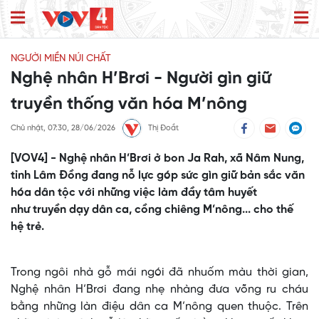
NGƯỜI MIỀN NÚI CHẤT
Nghệ nhân H’Brơi - Người gìn giữ
truyền thống văn hóa M’nông
Chủ nhật, 07:30, 28/06/2026
Thị Đoắt
[VOV4] - Nghệ nhân H’Brơi ở bon Ja Rah, xã Nâm Nung,
tỉnh Lâm Đồng đang nỗ lực góp sức gìn giữ bản sắc văn
hóa dân tộc với những việc làm đầy tâm huyết
như truyền dạy dân ca, cồng chiêng M’nông... cho thế
hệ trẻ.
Trong ngôi nhà gỗ mái ngói đã nhuốm màu thời gian,
Nghệ nhân H’Brơi đang nhẹ nhàng đưa võng ru cháu
bằng những làn điệu dân ca M’nông quen thuộc. Trên