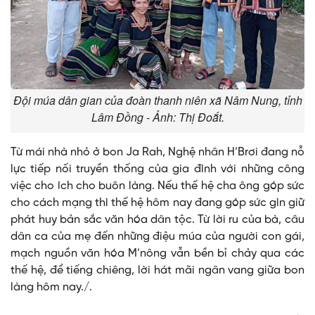
Đội múa dân gian của đoàn thanh niên xã Nâm Nung, tỉnh
Lâm Đồng - Ảnh: Thị Đoắt.
Từ mái nhà nhỏ ở bon Ja Rah, Nghệ nhân H’Brơi đang nỗ
lực tiếp nối truyền thống của gia đình với những công
việc cho ích cho buôn làng. Nếu thế hệ cha ông góp sức
cho cách mạng thì thế hệ hôm nay đang góp sức gìn giữ
phát huy bản sắc văn hóa dân tộc. Từ lời ru của bà, câu
dân ca của mẹ đến những điệu múa của người con gái,
mạch nguồn văn hóa M’nông vẫn bền bỉ chảy qua các
thế hệ, để tiếng chiêng, lời hát mãi ngân vang giữa bon
làng hôm nay./.