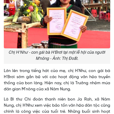
Chị H’Như - con gái bà H'Brơi tại một lễ hội của người
M'nông - Ảnh: Thị Đoắt.
Lớn lên trong tiếng hát của mẹ, chị H'Như, con gái bà
H'Brơi sớm gắn bó với các hoạt động văn hóa truyền
thống của bon làng. Hiện nay, chị là Trưởng nhóm múa
dân gian M'nông của xã Nâm Nung.
Là Bí thư Chi đoàn thanh niên bon Ja Rah, xã Nâm
Nung, chị H'Như xem việc bảo tồn văn hóa dân tộc cũng
chính là công việc của tuổi trẻ. Những buổi sinh hoạt