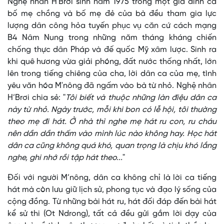
Nghệ nhân H'Brơi sinh năm 1975 trong một gia đình cả
bố mẹ chồng và bố mẹ đẻ của bà đều tham gia lực
lượng dân công hỏa tuyến phục vụ căn cứ cách mạng
B4 Nâm Nung trong những năm tháng kháng chiến
chống thực dân Pháp và đế quốc Mỹ xâm lược. Sinh ra
khi quê hương vừa giải phóng, đất nước thống nhất, lớn
lên trong tiếng chiêng của cha, lời dân ca của mẹ, tình
yêu văn hóa M'nông đã ngấm vào bà từ nhỏ. Nghệ nhân
H’Brơi chia sẻ: "
Tôi biết và thuộc những làn điệu dân ca
này từ nhỏ. Ngày trước, mỗi khi bon có lễ hội, tôi thường
theo mẹ đi hát. Ở nhà thì nghe mẹ hát ru con, ru cháu
nên dần dần thấm vào mình lúc nào không hay. Học hát
dân ca cũng không quá khó, quan trọng là chịu khó lắng
nghe, ghi nhớ rồi tập hát theo...
"
Đối với người M’nông, dân ca không chỉ là lời ca tiếng
hát mà còn lưu giữ lịch sử, phong tục và đạo lý sống của
cộng đồng. Từ những bài hát ru, hát đối đáp đến bài hát
kể sử thi (Ot Ndrong), tất cả đều gửi gắm lời dạy của