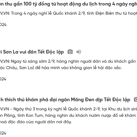
ên thu gần 100 tỷ đồng từ hoạt động du lịch trong 4 ngày ngh
.VN: Trong 4 ngày nghỉ lễ Quốc khánh 2/9, tỉnh Điện Biên thu từ hoạ
024
ới Sơn La vui đón Tết Độc lập
.VN: Ngay từ sáng sớm 2/9, hàng nghìn người dân và du khách gần 
ộc Châu, Sơn La) để hòa mình vào không gian lễ hội đặc sắc.
024
h thích thú khám phá đại ngàn Măng Đen dịp Tết Độc lập
.VN - Ngày thứ 3 trong kỳ nghỉ lễ Quốc khánh 2-9, tại Khu du lịch si
n Plông, tỉnh Kon Tum, hàng nghìn du khách nườm nượp đổ về khám 
hoá độc đáo của người dân nơi đây.
024