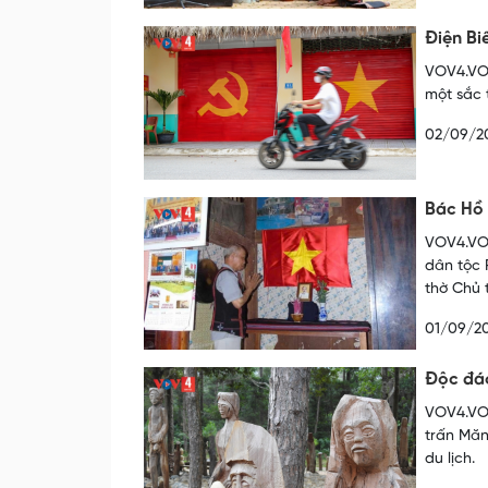
Điện B
VOV4.VOV
một sắc 
02/09/2
Bác Hồ 
VOV4.VOV
dân tộc 
thờ Chủ 
01/09/2
Độc đáo
VOV4.VOV
trấn Măn
du lịch.