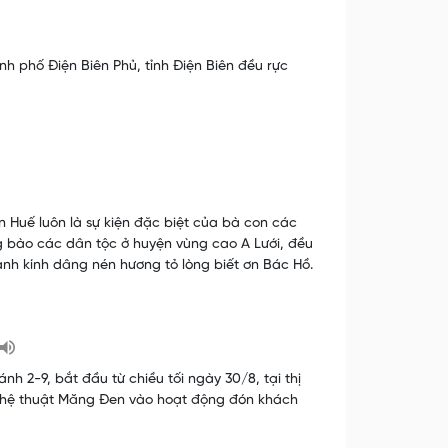
 phố Điện Biên Phủ, tỉnh Điện Biên đều rực
 Huế luôn là sự kiện đặc biệt của bà con các
g bào các dân tộc ở huyện vùng cao A Lưới, đều
hành kính dâng nén hương tỏ lòng biết ơn Bác Hồ.
h 2-9, bắt đầu từ chiều tối ngày 30/8, tại thị
ghệ thuật Măng Đen vào hoạt động đón khách