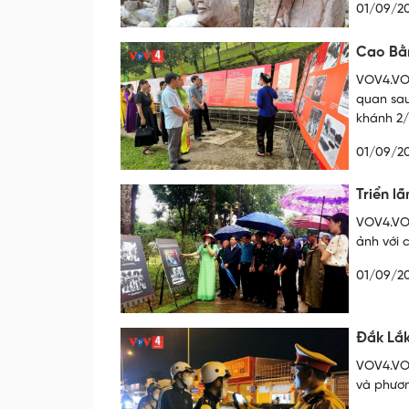
01/09/2
Cao Bằn
VOV4.VOV
quan sau
khánh 2/
01/09/2
Triển l
VOV4.VOV
ảnh với 
01/09/2
Đắk Lắk
VOV4.VOV
và phươn