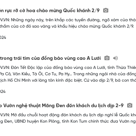
iên rực rỡ cờ hoa chào mừng Quốc khánh 2/9
.VN: Những ngày này, trên khắp các tuyến đường, ngõ xóm của thành
thắm của cờ đỏ sao vàng và khẩu hiệu chào mừng Quốc khánh 2/9.
024
trong trái tim của đồng bào vùng cao A Lưới
.VN: Đón Tết Độc lập của đồng bào vùng cao A Lưới, tỉnh Thừa Thiên
Pa Cô, Vân Kiều, Tà Ôi, Cơ Tu, Pa Hy… Trong những ngôi nhà của đồn
tịch Hồ Chí Minh với lòng tôn kính đặc biệt. Cứ vào dịp 2/9, bà con t
024
 Vườn nghệ thuật Măng Đen đón khách du lịch dịp 2-9
.VN: Mở đầu chuỗi hoạt động đón khách du lịch dịp nghỉ lễ Quốc khán
g Đen, UBND huyện Kon Plông, tỉnh Kon Tum chính thức đưa Vườn n