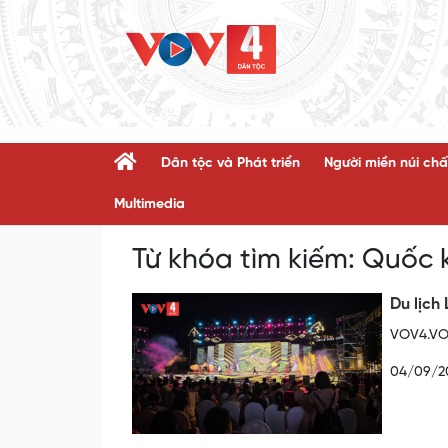
Dân tộc và Phát triển
Người miền núi chấ
Multimedia
Từ khóa tìm kiếm:
Quốc 
Du lịch
VOV4.VOV
04/09/2