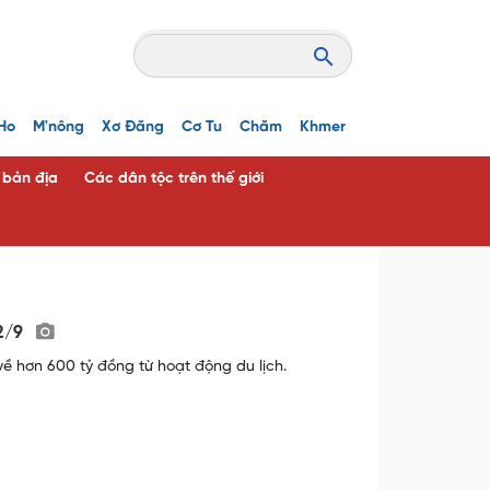
Ho
M'nông
Xơ Đăng
Cơ Tu
Chăm
Khmer
c bản địa
Các dân tộc trên thế giới
 2/9
ề hơn 600 tỷ đồng từ hoạt động du lịch.