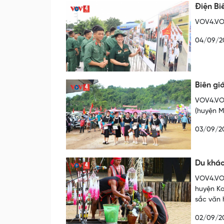
Điện Bi
VOV4.VOV
04/09/2
Biên gi
VOV4.VOV
(huyện M
03/09/2
Du khác
VOV4.VOV
huyện Ko
sắc văn 
02/09/2