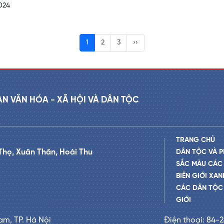
024
1
2
3
››
AN VĂN HÓA - XÃ HỘI VÀ DÂN TỘC
TRANG CHỦ
Thọ, Xuân Thân, Hoài Thu
DÂN TỘC VÀ P
SẮC MÀU CÁC
BIÊN GIỚI XAN
CÁC DÂN TỘC 
GIỚI
am, TP. Hà Nội
Điện thoại: 84-