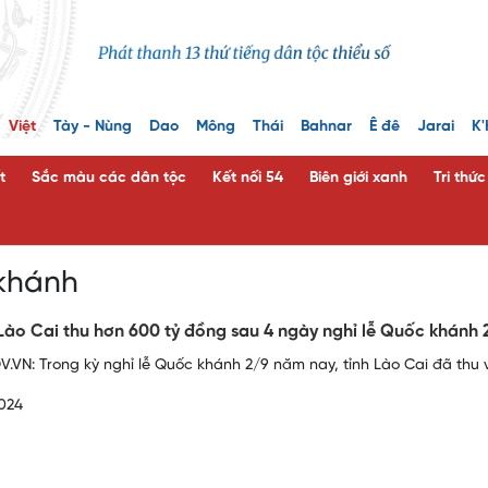
Việt
Tày - Nùng
Dao
Mông
Thái
Bahnar
Ê đê
Jarai
K'
t
Sắc màu các dân tộc
Kết nối 54
Biên giới xanh
Tri thứ
khánh
 Lào Cai thu hơn 600 tỷ đồng sau 4 ngày nghỉ lễ Quốc khánh
.VN: Trong kỳ nghỉ lễ Quốc khánh 2/9 năm nay, tỉnh Lào Cai đã thu v
024