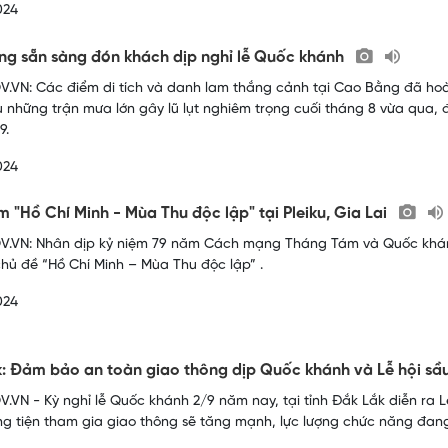
024
g sẵn sàng đón khách dịp nghỉ lễ Quốc khánh
.VN: Các điểm di tích và danh lam thắng cảnh tại Cao Bằng đã hoàn
 những trận mưa lớn gây lũ lụt nghiêm trọng cuối tháng 8 vừa qua, 
9.
024
ãm "Hồ Chí Minh - Mùa Thu độc lập" tại Pleiku, Gia Lai
.VN: Nhân dịp kỷ niệm 79 năm Cách mạng Tháng Tám và Quốc khánh 2
chủ đề “Hồ Chí Minh – Mùa Thu độc lập” .
024
: Đảm bảo an toàn giao thông dịp Quốc khánh và Lễ hội sầ
.VN - Kỳ nghỉ lễ Quốc khánh 2/9 năm nay, tại tỉnh Đắk Lắk diễn ra Lễ
g tiện tham gia giao thông sẽ tăng mạnh, lực lượng chức năng đang