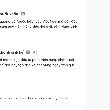
 xuất khẩu
ỉ quảng bá "quốc bảo" của Việt Nam mà còn đặt
ại sâm quý hiếm hàng đầu thế giới, sâm Ngọc Linh
 thành sinh kế
đã mạnh dạn đầu tư phát triển rừng, chăn nuôi
thế đất đồi, tạo sinh kế bền vững ngay trên quê
 nhân gạo cội mượn học đường để cấy những