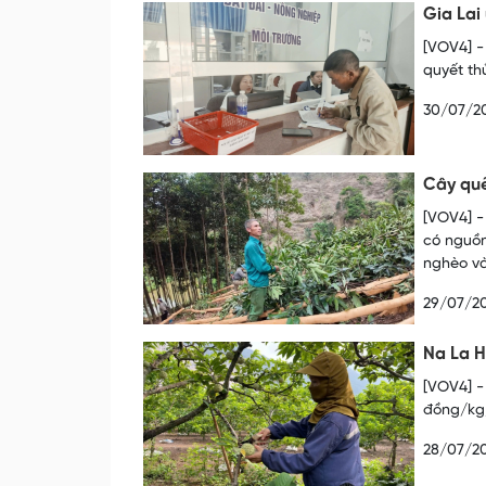
Gia Lai 
[VOV4] -
quyết th
30/07/2
Cây quế
[VOV4] -
có nguồn
nghèo và
29/07/2
Na La H
[VOV4] -
đồng/kg,
28/07/2