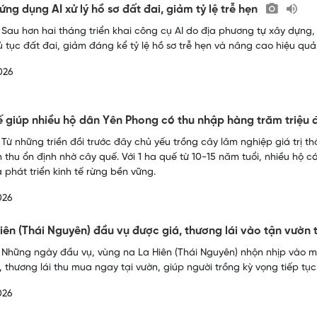
ứng dụng AI xử lý hồ sơ đất đai, giảm tỷ lệ trễ hẹn
 Sau hơn hai tháng triển khai công cụ AI do địa phương tự xây dựng, n
ủ tục đất đai, giảm đáng kể tỷ lệ hồ sơ trễ hẹn và nâng cao hiệu qu
026
 giúp nhiều hộ dân Yên Phong có thu nhập hàng trăm triệu
 Từ những triền đồi trước đây chủ yếu trồng cây lâm nghiệp giá trị 
 thu ổn định nhờ cây quế. Với 1 ha quế từ 10-15 năm tuổi, nhiều hộ 
 phát triển kinh tế rừng bền vững.
026
iên (Thái Nguyên) đầu vụ được giá, thương lái vào tận vườn
 Những ngày đầu vụ, vùng na La Hiên (Thái Nguyên) nhộn nhịp vào 
 thương lái thu mua ngay tại vườn, giúp người trồng kỳ vọng tiếp tục
026