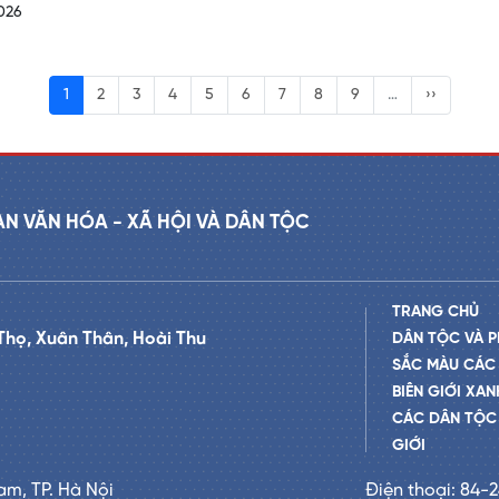
026
1
2
3
4
5
6
7
8
9
…
››
AN VĂN HÓA - XÃ HỘI VÀ DÂN TỘC
TRANG CHỦ
Thọ, Xuân Thân, Hoài Thu
DÂN TỘC VÀ P
SẮC MÀU CÁC
BIÊN GIỚI XAN
CÁC DÂN TỘC 
GIỚI
am, TP. Hà Nội
Điện thoại: 84-