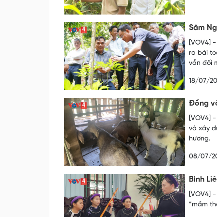
Sâm Ngọ
[VOV4] -
ra bài t
vẫn đối 
18/07/2
Đồng vố
[VOV4] -
và xây d
hương.
08/07/2
Bình Liê
[VOV4] -
“mầm the