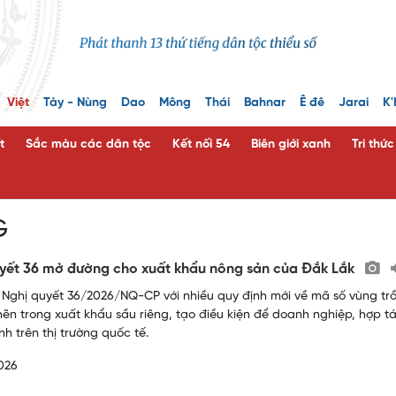
Việt
Tày - Nùng
Dao
Mông
Thái
Bahnar
Ê đê
Jarai
K'
t
Sắc màu các dân tộc
Kết nối 54
Biên giới xanh
Tri thứ
G
yết 36 mở đường cho xuất khẩu nông sản của Đắk Lắk
 Nghị quyết 36/2026/NQ-CP với nhiều quy định mới về mã số vùng tr
ẽn trong xuất khẩu sầu riêng, tạo điều kiện để doanh nghiệp, hợp 
nh trên thị trường quốc tế.
026