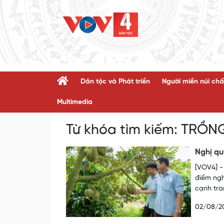
Dân tộc và Phát triển
Người miền núi chấ
Multimedia
Từ khóa tìm kiếm:
TRỒN
Nghị qu
[VOV4] -
điểm ngh
cạnh tra
02/08/2