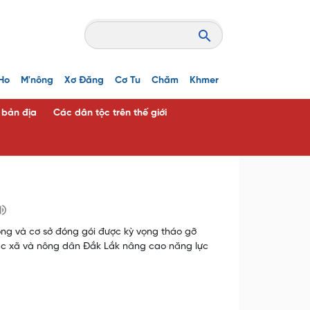
Ho
M'nông
Xơ Đăng
Cơ Tu
Chăm
Khmer
c bản địa
Các dân tộc trên thế giới
ồng và cơ sở đóng gói được kỳ vọng tháo gỡ
tác xã và nông dân Đắk Lắk nâng cao năng lực