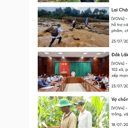
Lai Châ
[VOV4] -
hỗ trợ c
phẩm, ch
23/07/2
Đắk Lắk
[VOV4] -
102 xã, 
xếp mạng
23/07/2
Vợ chồn
[VOV4] -
trồng, v
18/07/2