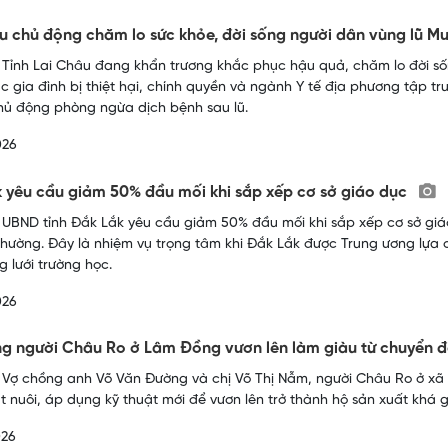
u chủ động chăm lo sức khỏe, đời sống người dân vùng lũ 
 Tỉnh Lai Châu đang khẩn trương khắc phục hậu quả, chăm lo đời số
ác gia đình bị thiệt hại, chính quyền và ngành Y tế địa phương tập t
ủ động phòng ngừa dịch bệnh sau lũ.
026
 yêu cầu giảm 50% đầu mối khi sắp xếp cơ sở giáo dục
 UBND tỉnh Đắk Lắk yêu cầu giảm 50% đầu mối khi sắp xếp cơ sở giá
phường. Đây là nhiệm vụ trọng tâm khi Đắk Lắk được Trung ương lựa 
 lưới trường học.
026
g người Châu Ro ở Lâm Đồng vươn lên làm giàu từ chuyển đ
 Vợ chồng anh Võ Văn Đường và chị Võ Thị Nẫm, người Châu Ro ở xã 
ật nuôi, áp dụng kỹ thuật mới để vươn lên trở thành hộ sản xuất khá g
026