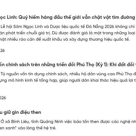
c Linh: Quý hiếm hàng đầu thế giới vẫn chật vật tìm đường
 Lễ hội Sâm Ngọc Linh và Dược liệu quốc tế Đà Nẵng 2026 không ch
oán phát triển chuỗi giá trị. Dù được đánh giá là một trong những lo
mặt nhiều rào cản để xuất khẩu và xây dựng thương hiệu quốc tế.
026
n chính sách trên những triền đồi Phú Thọ (Kỳ 1): Khi đất đồi
 Từ nguồn vốn tín dụng chính sách, nhiều hộ dân vùng cao Phú Thọ 
ựng mô hình kinh tế tổng hợp, giúp người dân khai thác hiệu quả lợi 
026
u giữ gìn điệu then
 Ở xã Bình Liêu, tỉnh Quảng Ninh việc bảo tồn then được các nghệ
n xanh” vào lòng thế hệ trẻ.