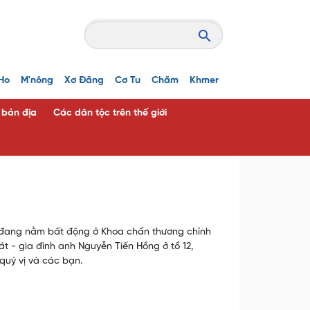
Ho
M'nông
Xơ Đăng
Cơ Tu
Chăm
Khmer
c bản địa
Các dân tộc trên thế giới
n, đang nằm bất động ở Khoa chấn thương chỉnh
t - gia đình anh Nguyễn Tiến Hồng ở tổ 12,
uý vị và các bạn.