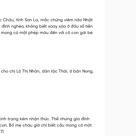
ộc Châu, tỉnh Sơn La, mắc chứng viêm não Nhật
 đình nghèo, không biết xoay xỏa ở đâu số tiền
ầu mong có một phép màu đến với cô con gái bé
o chị Lò Thị Nhân, dân tộc Thái, ở bản Nong,
tình trạng kém nhận thức. Thế nhưng gia đình
con. Bố mẹ cháu giờ chỉ biết cầu mong có một
7)