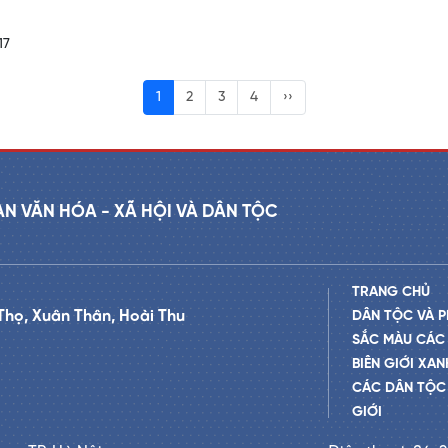
17
1
2
3
4
››
AN VĂN HÓA - XÃ HỘI VÀ DÂN TỘC
TRANG CHỦ
Thọ, Xuân Thân, Hoài Thu
DÂN TỘC VÀ P
SẮC MÀU CÁC
BIÊN GIỚI XAN
CÁC DÂN TỘC 
GIỚI