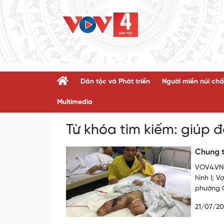
Dân tộc và Phát triển
Người miền núi chấ
Multimedia
Từ khóa tìm kiếm:
giúp 
Chung t
VOV4.VN 
hình I; 
phường Q
21/07/20