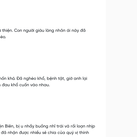
ừ thiện. Con người giàu lòng nhân ái này đã
èo.
ốn khó. Đã nghèo khổ, bệnh tật, giờ anh lại
n đau khổ cuốn vào nhau.
Biên, bị u nhầy buồng nhĩ trái và rối loạn nhịp
ôi đã nhận được nhiều sẻ chia của quý vị thính