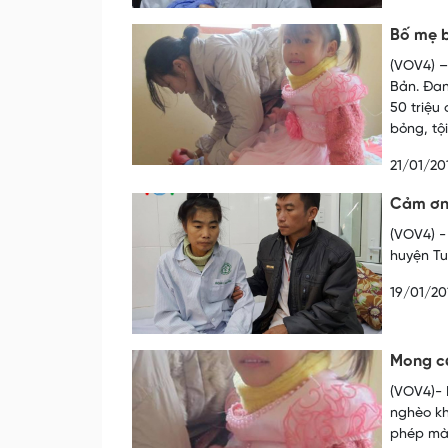
Bố mẹ 
(VOV4) –
Bản. Đan
50 triệu
bỏng, tộ
21/01/20
Cảm ơn 
(VOV4) - 
huyện Tuâ
19/01/20
Mong có
(VOV4)- 
nghèo kh
phép màu