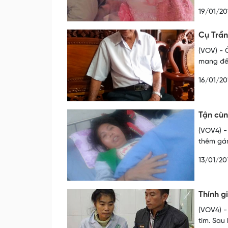
19/01/20
Cụ Trần
(VOV) - 
mang đến
16/01/20
Tận cùn
(VOV4) -
thêm gán
13/01/20
Thính g
(VOV4) - C
tim. Sau 