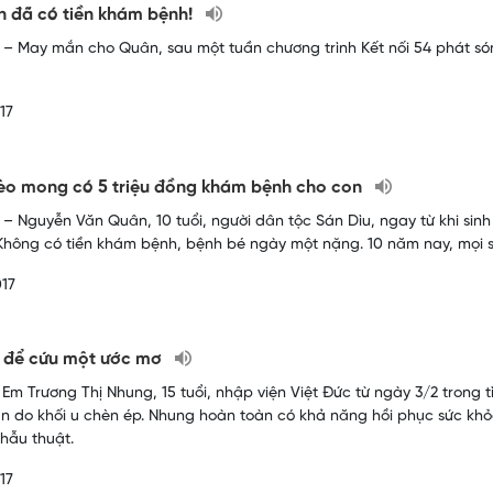
 đã có tiền khám bệnh!
– May mắn cho Quân, sau một tuần chương trình Kết nối 54 phát sóng
17
èo mong có 5 triệu đồng khám bệnh cho con
– Nguyễn Văn Quân, 10 tuổi, người dân tộc Sán Dìu, ngay từ khi sinh r
Không có tiền khám bệnh, bệnh bé ngày một nặng. 10 năm nay, mọi 
17
u để cứu một ước mơ
 Em Trương Thị Nhung, 15 tuổi, nhập viện Việt Đức từ ngày 3/2 trong 
n do khối u chèn ép. Nhung hoàn toàn có khả năng hồi phục sức khỏe 
ẫu thuật. ​
17