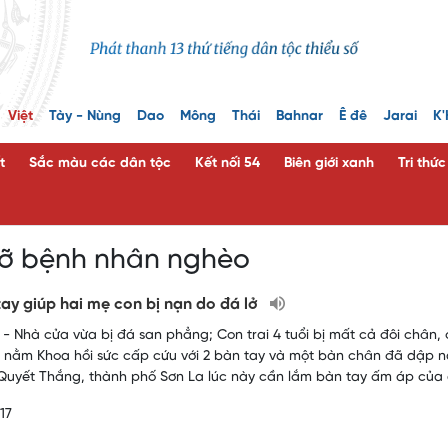
Việt
Tày - Nùng
Dao
Mông
Thái
Bahnar
Ê đê
Jarai
K'
t
Sắc màu các dân tộc
Kết nối 54
Biên giới xanh
Tri thứ
đỡ bệnh nhân nghèo
ay giúp hai mẹ con bị nạn do đá lở
- Nhà cửa vừa bị đá san phẳng; Con trai 4 tuổi bị mất cả đôi châ
Vợ nằm Khoa hồi sức cấp cứu với 2 bàn tay và một bàn chân đã dập ná
uyết Thắng, thành phố Sơn La lúc này cần lắm bàn tay ấm áp của q
17