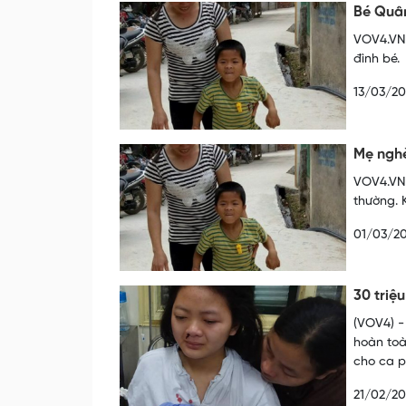
Bé Quân
VOV4.VN 
đình bé.
13/03/20
Mẹ ngh
VOV4.VN 
thường. 
01/03/20
30 triệ
(VOV4) -
hoàn toà
cho ca ph
21/02/20