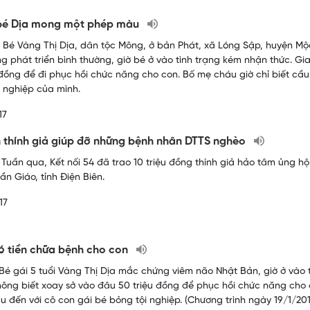
bé Dịa mong một phép màu
 Bé Vàng Thị Dịa, dân tộc Mông, ở bản Phát, xã Lóng Sập, huyện M
g phát triển bình thường, giờ bé ở vào tình trạng kém nhận thức. Gia
 đồng để đi phục hồi chức năng cho con. Bố mẹ cháu giờ chỉ biết c
i nghiệp của mình.
17
thính giả giúp đỡ những bệnh nhân DTTS nghèo
Tuần qua, Kết nối 54 đã trao 10 triệu đồng thính giả hảo tâm ủng hộ ch
̀n Giáo, tỉnh Điện Biên.
17
 tiền chữa bệnh cho con
Bé gái 5 tuổi Vàng Thị Dịa mắc chứng viêm não Nhật Bản, giờ ở vào 
ông biết xoay sở vào đâu 50 triệu đồng để phục hồi chức năng cho 
 đến với cô con gái bé bỏng tội nghiệp. (Chương trình ngày 19/1/201