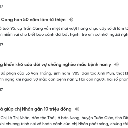
17
 Cang hơn 50 năm làm từ thiện
Ở tuổi 95, cụ Trần Cang vẫn miệt mài vượt hàng chục cây số đi làm t
 niềm vui cho biết bao cảnh đời bất hạnh, trẻ em cơ nhỡ, người ngh
17
g khốn khó của đôi vợ chồng nghèo mắc bệnh nan y
 Số phận của Lò Văn Thắng, sinh năm 1985, dân tộc Xinh Mun, thật kh
h nặng khi người vợ mắc căn bệnh nan y. Hai con người, hai số phậ
17
iả giúp chị Nhân gần 10 triệu đồng
hị Lò Thị Nhân, dân tộc Thái, ở bản Nong, huyện Tuần Giáo, tỉnh Điện 
khi chương trình nói về hoàn cảnh của chị Nhân phát sóng, chúng t