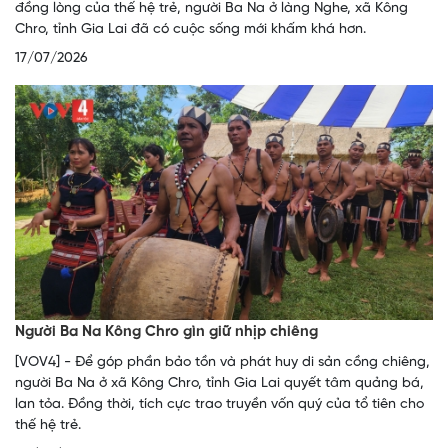
đồng lòng của thế hệ trẻ, người Ba Na ở làng Nghe, xã Kông
Chro, tỉnh Gia Lai đã có cuộc sống mới khấm khá hơn.
17/07/2026
Người Ba Na Kông Chro gìn giữ nhịp chiêng
[VOV4] - Để góp phần bảo tồn và phát huy di sản cồng chiêng,
người Ba Na ở xã Kông Chro, tỉnh Gia Lai quyết tâm quảng bá,
lan tỏa. Đồng thời, tích cực trao truyền vốn quý của tổ tiên cho
thế hệ trẻ.