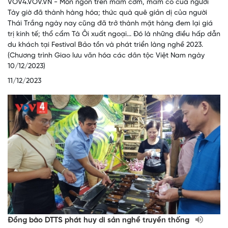
VOV4.VOV.VN - Món ngon trên mâm cơm, mâm cỗ của người
Tày giờ đã thành hàng hóa; thức quà quê giản dị của người
Thái Trắng ngày nay cũng đã trở thành mặt hàng đem lại giá
trị kinh tế; thổ cẩm Tà Ôi xuất ngoại... Đó là những điều hấp dẫn
du khách tại Festival Bảo tồn và phát triển làng nghề 2023.
(Chương trình Giao lưu văn hóa các dân tộc Việt Nam ngày
10/12/2023)
11/12/2023
Đồng bào DTTS phát huy di sản nghề truyền thống