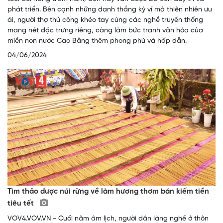
phát triển. Bên cạnh những danh thắng kỳ vĩ mà thiên nhiên ưu
ái, người thợ thủ công khéo tay cùng các nghề truyền thống
mang nét đặc trưng riêng, càng làm bức tranh văn hóa của
miền non nước Cao Bằng thêm phong phú và hấp dẫn.
04/06/2024
Tìm thảo dược núi rừng về làm hương thơm bán kiếm tiền
tiêu tết
VOV4.VOV.VN - Cuối năm âm lịch, người dân làng nghề ở thôn