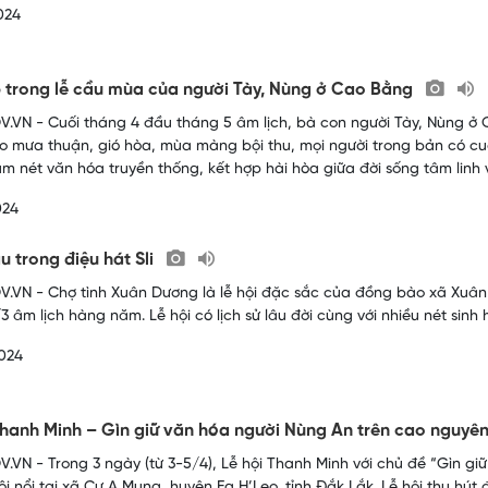
024
 trong lễ cầu mùa của người Tày, Nùng ở Cao Bằng
.VN - Cuối tháng 4 đầu tháng 5 âm lịch, bà con người Tày, Nùng ở 
 mưa thuận, gió hòa, mùa màng bội thu, mọi người trong bản có cu
 nét văn hóa truyền thống, kết hợp hài hòa giữa đời sống tâm linh v
024
u trong điệu hát Sli
.VN - Chợ tình Xuân Dương là lễ hội đặc sắc của đồng bào xã Xuân 
3 âm lịch hàng năm. Lễ hội có lịch sử lâu đời cùng với nhiều nét sin
024
Thanh Minh – Gìn giữ văn hóa người Nùng An trên cao nguyê
.VN - Trong 3 ngày (từ 3-5/4), Lễ hội Thanh Minh với chủ đề “Gìn g
sôi nổi tại xã Cư A Mung, huyện Ea H’Leo, tỉnh Đắk Lắk. Lễ hội thu h