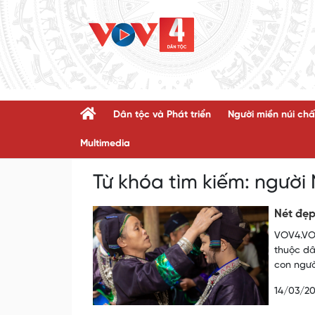
Dân tộc và Phát triển
Người miền núi chấ
Multimedia
Từ khóa tìm kiếm:
người
Nét đẹp
VOV4.VOV
thuộc dâ
con ngườ
14/03/2