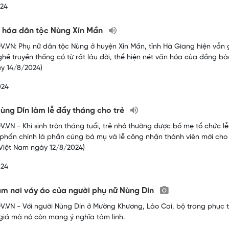
024
 hóa dân tộc Nùng Xín Mần
.VN: Phụ nữ dân tộc Nùng ở huyện Xín Mần, tỉnh Hà Giang hiện vẫn
ghề truyền thống có từ rất lâu đời, thể hiện nét văn hóa của đồng bà
y 14/8/2024)
024
ùng Dín làm lễ đầy tháng cho trẻ
.VN - Khi sinh tròn tháng tuổi, trẻ nhỏ thường được bố mẹ tổ chức lễ
phần chính là phần cúng bà mụ và lễ công nhận thành viên mới cho g
Việt Nam ngày 12/8/2024)
024
m nơi váy áo của người phụ nữ Nùng Dín
.VN - Với người Nùng Dín ở Mường Khương, Lào Cai, bộ trang phục tr
giá mà nó còn mang ý nghĩa tâm linh.