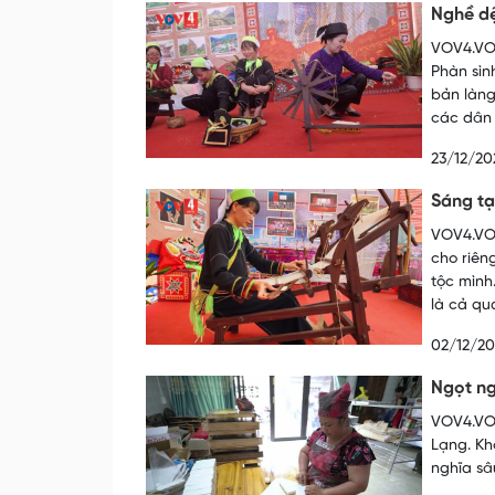
Nghề dệ
VOV4.VOV
Phàn sìn
bản làng
các dân 
23/12/20
Sáng tạ
VOV4.VOV
cho riên
tộc mình
là cả qu
02/12/2
Ngọt ng
VOV4.VOV
Lạng. Kh
nghĩa sâ