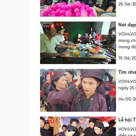
25/06/2
Nét đẹp
VOV4.VOV
mong cho
mang đậm
19/06/2
Tìm nha
VOV4.VOV
ngày 25/
04/05/2
Lễ hội 
VOV4.VOV
diễn ra 