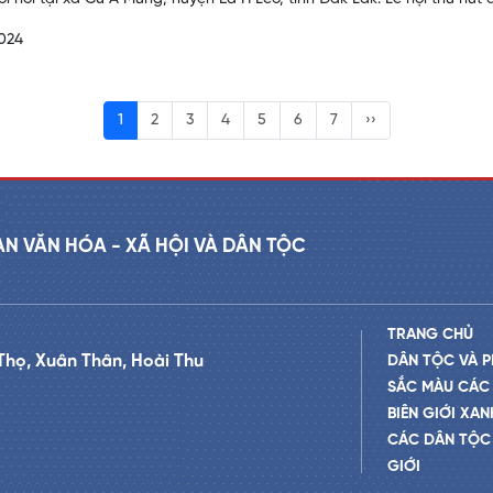
024
1
2
3
4
5
6
7
››
AN VĂN HÓA - XÃ HỘI VÀ DÂN TỘC
TRANG CHỦ
Thọ, Xuân Thân, Hoài Thu
DÂN TỘC VÀ P
SẮC MÀU CÁC
BIÊN GIỚI XAN
CÁC DÂN TỘC 
GIỚI