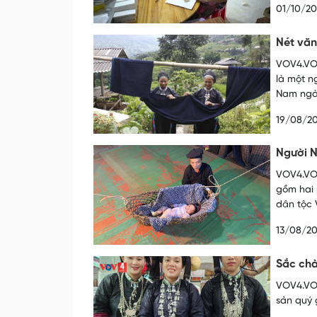
01/10/2
Nét văn
VOV4.VOV
là một n
Nam ngà
19/08/2
Người N
VOV4.VOV
gồm hai 
dân tộc 
13/08/2
Sắc chà
VOV4.VOV
sản quý 