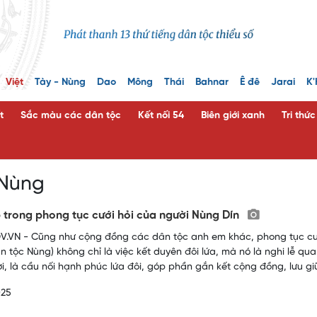
Việt
Tày - Nùng
Dao
Mông
Thái
Bahnar
Ê đê
Jarai
K'
t
Sắc màu các dân tộc
Kết nối 54
Biên giới xanh
Tri thứ
 Nùng
 trong phong tục cưới hỏi của người Nùng Dín
.VN - Cũng như cộng đồng các dân tộc anh em khác, phong tục cướ
n tộc Nùng) không chỉ là việc kết duyên đôi lứa, mà nó là nghi lễ q
i, là cầu nối hạnh phúc lứa đôi, góp phần gắn kết cộng đồng, lưu g
025