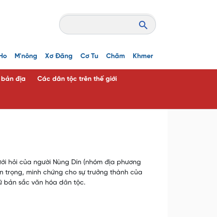
Ho
M'nông
Xơ Đăng
Cơ Tu
Chăm
Khmer
c bản địa
Các dân tộc trên thế giới
i hỏi của người Nùng Dín (nhóm địa phương
uan trọng, minh chứng cho sự trưởng thành của
iữ bản sắc văn hóa dân tộc.