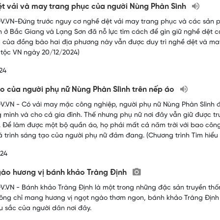
t vải và may trang phục của người Nùng Phàn Sình
.VN-Đứng trước nguy cơ nghề dệt vải may trang phục và các sản p
h ở Bắc Giang và Lạng Sơn đã nỗ lực tìm cách để gìn giữ nghề dệt có 
 của đồng bào hai địa phương này vẫn được duy trì nghề dệt và may
tộc VN ngày 20/12/2024)
24
o của người phụ nữ Nùng Phàn Slình trên nếp áo
.VN - Có vải may mặc công nghiệp, người phụ nữ Nùng Phàn Slình đ
g mình và cho cả gia đình. Thế nhưng phụ nữ nơi đây vẫn giữ được 
. Để làm được một bộ quần áo, họ phải mất cả năm trời với bao công 
á trình sáng tạo của người phụ nữ đảm đang. (Chương trình Tìm hiểu
024
ào hương vị bánh khảo Tràng Định
.VN - Bánh khảo Tràng Định là một trong những đặc sản truyền thố
ông chỉ mang hương vị ngọt ngào thơm ngon, bánh khảo Tràng Định
u sắc của người dân nơi đây.