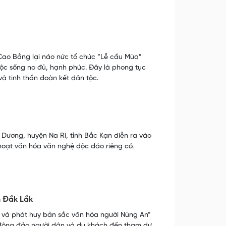
Cao Bằng lại náo nức tổ chức “Lễ cầu Mùa”
ộc sống no đủ, hạnh phúc. Đây là phong tục
à tinh thần đoàn kết dân tộc.
Dương, huyện Na Rì, tỉnh Bắc Kạn diễn ra vào
h hoạt văn hóa văn nghệ độc đáo riêng có.
n Đắk Lắk
iữ và phát huy bản sắc văn hóa người Nùng An”
út đông đảo người dân và du khách đến tham dự.