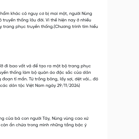
hẩm khác có nguy cơ bị mai một, người Nùng
truyền thống lâu đời. Vì thế hiện nay ở nhiều
 trang phục truyền thống.(Chương trình tìm hiểu
ỡ đi bao vất vả để tạo ra một bộ trang phục
truyền thống làm bộ quàn áo đặc sắc của dân
đoạn tỉ mẩn. Từ trồng bông, lấy sợi, dệt vải… đó
 các dân tộc Việt Nam ngày 29/11/2024)
ng của bà con người Tày, Nùng vùng cao xứ
 còn ẩn chứa trong mình những tầng bậc ý