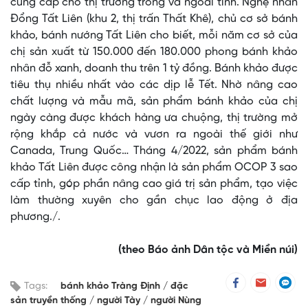
cung cấp cho thị trường trong và ngoài tỉnh. Nghệ nhân
Đổng Tất Liên (khu 2, thị trấn Thất Khê), chủ cơ sở bánh
khảo, bánh nướng Tất Liên cho biết, mỗi năm cơ sở của
chị sản xuất từ 150.000 đến 180.000 phong bánh khảo
nhân đỗ xanh, doanh thu trên 1 tỷ đồng. Bánh khảo được
tiêu thụ nhiều nhất vào các dịp lễ Tết. Nhờ nâng cao
chất lượng và mẫu mã, sản phẩm bánh khảo của chị
ngày càng được khách hàng ưa chuộng, thị trường mở
rộng khắp cả nước và vươn ra ngoài thế giới như
Canada, Trung Quốc… Tháng 4/2022, sản phẩm bánh
khảo Tất Liên được công nhận là sản phẩm OCOP 3 sao
cấp tỉnh, góp phần nâng cao giá trị sản phẩm, tạo việc
làm thường xuyên cho gần chục lao động ở địa
phương./.
(theo Báo ảnh Dân tộc và Miền núi)
Tags:
bánh khảo Tràng Định
đặc
sản truyền thống
người Tày
người Nùng