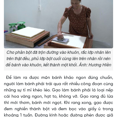
Cho phần bột đã trộn đường vào khuôn, rắc lớp nhân lên
trên thật đều, phủ lớp bột cuối cùng lên trên nhân rồi nén
để bánh vào khuôn, kết thành một khối. Ảnh: Hương Hiền
Để làm ra được món bánh khảo ngon đúng chuẩn,
người làm bánh phải trải qua rất nhiều công đoạn cùng
những sự tỉ mỉ khéo léo. Gạo làm bánh phải là loại nếp
cái hoa vàng ngon, hạt to, không vỡ. Gạo rang đủ lửa
thì mới thơm, bánh mới ngọt. Khi rang xong, gạo được
đem nghiền thành bột và đem bọc vào giấy ủ trong
khoảng 1 tuần. Đường kính hoặc đường phèn được giã