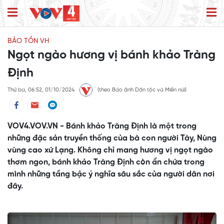
BẢO TỒN VH
Ngọt ngào hương vị bánh khảo Tràng
Định
Thứ ba, 06:52, 01/10/2024
(theo Báo ảnh Dân tộc và Miền núi)
VOV4.VOV.VN - Bánh khảo Tràng Định là một trong
những đặc sản truyền thống của bà con người Tày, Nùng
vùng cao xứ Lạng. Không chỉ mang hương vị ngọt ngào
thơm ngon, bánh khảo Tràng Định còn ẩn chứa trong
mình những tầng bậc ý nghĩa sâu sắc của người dân nơi
đây.