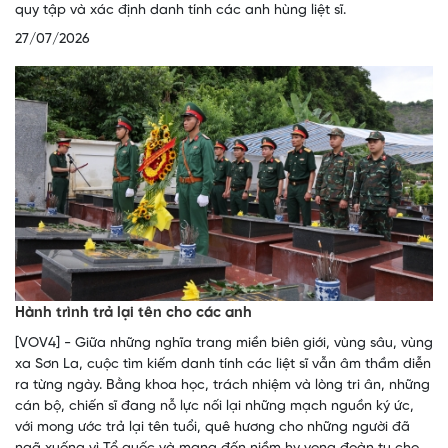
quy tập và xác định danh tính các anh hùng liệt sĩ.
27/07/2026
Hành trình trả lại tên cho các anh
[VOV4] - Giữa những nghĩa trang miền biên giới, vùng sâu, vùng
xa Sơn La, cuộc tìm kiếm danh tính các liệt sĩ vẫn âm thầm diễn
ra từng ngày. Bằng khoa học, trách nhiệm và lòng tri ân, những
cán bộ, chiến sĩ đang nỗ lực nối lại những mạch nguồn ký ức,
với mong ước trả lại tên tuổi, quê hương cho những người đã