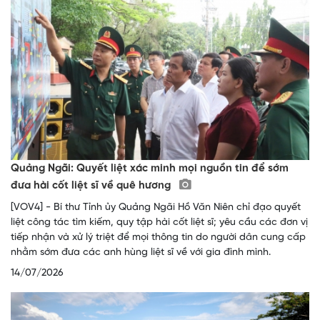
Quảng Ngãi: Quyết liệt xác minh mọi nguồn tin để sớm
đưa hài cốt liệt sĩ về quê hương
[VOV4] - Bí thư Tỉnh ủy Quảng Ngãi Hồ Văn Niên chỉ đạo quyết
liệt công tác tìm kiếm, quy tập hài cốt liệt sĩ; yêu cầu các đơn vị
tiếp nhận và xử lý triệt để mọi thông tin do người dân cung cấp
nhằm sớm đưa các anh hùng liệt sĩ về với gia đình mình.
14/07/2026