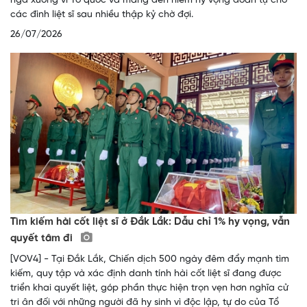
ngã xuống vì Tổ quốc và mang đến niềm hy vọng đoàn tụ cho
các đình liệt sĩ sau nhiều thập kỷ chờ đợi.
26/07/2026
Tìm kiếm hài cốt liệt sĩ ở Đắk Lắk: Dẫu chỉ 1% hy vọng, vẫn
quyết tâm đi
[VOV4] - Tại Đắk Lắk, Chiến dịch 500 ngày đêm đẩy mạnh tìm
kiếm, quy tập và xác định danh tính hài cốt liệt sĩ đang được
triển khai quyết liệt, góp phần thực hiện trọn vẹn hơn nghĩa cử
tri ân đối với những người đã hy sinh vì độc lập, tự do của Tổ