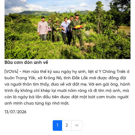
Bữa cơm đón anh về
[VOV4] - Hơn nửa thế kỷ sau ngày hy sinh, liệt sĩ Y Chông Triêk ở
buôn Trang Yôk, xã Krông Nô, tỉnh Đắk Lắk mới được đồng đội
và người thân tìm thấy, đưa về với đất mẹ. Với em gái ông, hành
trình ấy không chỉ khép lại mười năm ròng rã đi tìm mộ anh, mà
còn là ngày bà lần đầu tiên được đặt một bát cơm trước người
anh mình chưa từng kịp nhớ mặt.
13/07/2026
1
2
››