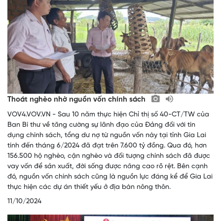
Thoát nghèo nhờ nguồn vốn chính sách
VOV4.VOV.VN - Sau 10 năm thực hiện Chỉ thị số 40-CT/TW của
Ban Bí thư về tăng cường sự lãnh đạo của Đảng đối với tín
dụng chính sách, tổng dư nợ từ nguồn vốn này tại tỉnh Gia Lai
tính đến tháng 6/2024 đã đạt trên 7.600 tỷ đồng. Qua đó, hơn
156.500 hộ nghèo, cận nghèo và đối tượng chính sách đã được
vay vốn để sản xuất, đời sống được nâng cao rõ rệt. Bên cạnh
đó, nguồn vốn chính sách cũng là nguồn lực đáng kể để Gia Lai
thực hiện các dự án thiết yếu ở địa bàn nông thôn.
11/10/2024