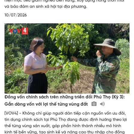
hiện mục tiêu giảm nghèo bền vững, xây dựng nông thôn mới
và bảo đảm an sinh xã hội tại địa phương.
10/07/2026
Đồng vốn chính sách trên những triền đồi Phú Thọ (Kỳ 3):
Gắn dòng vốn với lợi thế từng vùng đất
[VOV4] - Không chỉ giúp người dân tiếp cận nguồn vốn ưu đãi,
tín dụng chính sách tại Phú Thọ đang được định hướng theo lợi
thế từng vùng sản xuất, góp phần hình thành nhiều mô hình
kinh tế bền vững, tạo sinh kế và nâng cao thu nhập cho đồng