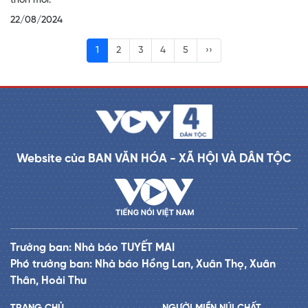
thôn mới.
22/08/2024
1
2
3
4
5
››
Website của BAN VĂN HÓA - XÃ HỘI VÀ DÂN TỘC
Trưởng ban: Nhà báo TUYẾT MAI
Phó trưởng ban: Nhà báo Hồng Lan, Xuân Thọ, Xuân
Thân, Hoài Thu