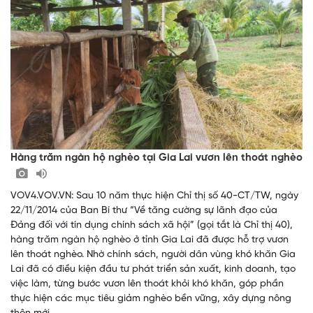
Hàng trăm ngàn hộ nghèo tại Gia Lai vươn lên thoát nghèo
VOV4.VOV.VN: Sau 10 năm thực hiện Chỉ thị số 40-CT/TW, ngày
22/11/2014 của Ban Bí thư “Về tăng cường sự lãnh đạo của
Đảng đối với tín dụng chính sách xã hội” (gọi tắt là Chỉ thị 40),
hàng trăm ngàn hộ nghèo ở tỉnh Gia Lai đã được hỗ trợ vươn
lên thoát nghèo. Nhờ chính sách, người dân vùng khó khăn Gia
Lai đã có điều kiện đầu tư phát triển sản xuất, kinh doanh, tạo
việc làm, từng bước vươn lên thoát khỏi khó khăn, góp phần
thực hiện các mục tiêu giảm nghèo bền vững, xây dựng nông