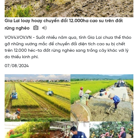
Gia Lai loay hoay chuyển đổi 12.000ha cao su trên đất
rừng nghèo
VOV4.VOV.VN - Suốt nhiều năm qua, tỉnh Gia Lai chưa thể tháo
gỡ những vướng mắc để chuyển đổi diện tích cao su bị chết
trên 12.000 héc-ta đất rừng nghèo sang trồng cây khác với lý
do thiếu kinh phí.
07/08/2024