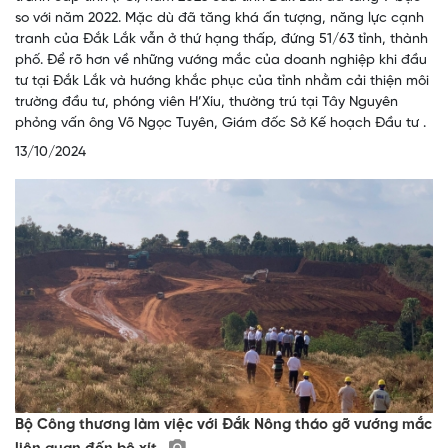
so với năm 2022. Mặc dù đã tăng khá ấn tượng, năng lực cạnh
tranh của Đắk Lắk vẫn ở thứ hạng thấp, đứng 51/63 tỉnh, thành
phố. Để rõ hơn về những vướng mắc của doanh nghiệp khi đầu
tư tại Đắk Lắk và hướng khắc phục của tỉnh nhằm cải thiện môi
trường đầu tư, phóng viên H’Xíu, thường trú tại Tây Nguyên
phỏng vấn ông Võ Ngọc Tuyên, Giám đốc Sở Kế hoạch Đầu tư .
13/10/2024
Bộ Công thương làm việc với Đắk Nông tháo gỡ vướng mắc