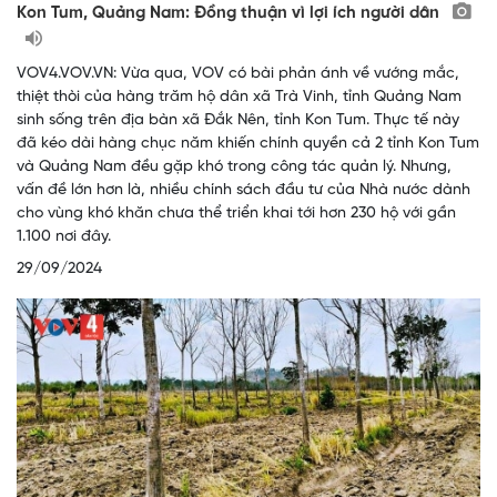
Kon Tum, Quảng Nam: Đồng thuận vì lợi ích người dân
VOV4.VOV.VN: Vừa qua, VOV có bài phản ánh về vướng mắc,
thiệt thòi của hàng trăm hộ dân xã Trà Vinh, tỉnh Quảng Nam
sinh sống trên địa bàn xã Đắk Nên, tỉnh Kon Tum. Thực tế này
đã kéo dài hàng chục năm khiến chính quyền cả 2 tỉnh Kon Tum
và Quảng Nam đều gặp khó trong công tác quản lý. Nhưng,
vấn đề lớn hơn là, nhiều chính sách đầu tư của Nhà nước dành
cho vùng khó khăn chưa thể triển khai tới hơn 230 hộ với gần
1.100 nơi đây.
29/09/2024