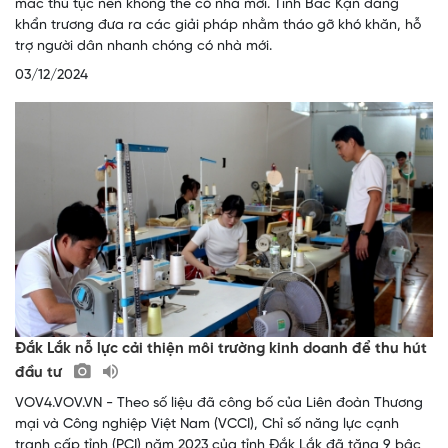
mắc thủ tục nên không thể có nhà mới. Tỉnh Bắc Kạn đang
khẩn trương đưa ra các giải pháp nhằm tháo gỡ khó khăn, hỗ
trợ người dân nhanh chóng có nhà mới.
03/12/2024
Đắk Lắk nỗ lực cải thiện môi trường kinh doanh để thu hút
đầu tư
VOV4.VOV.VN - Theo số liệu đã công bố của Liên đoàn Thương
mại và Công nghiệp Việt Nam (VCCI), Chỉ số năng lực cạnh
tranh cấp tỉnh (PCI) năm 2023 của tỉnh Đắk Lắk đã tăng 9 bậc