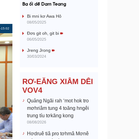
a
Ba ối dê̆ Dam Teang
y
Bi mni kơ Awa Hô
08/05/2025
V
Remaining
-15:02
Đơs git oh, git bi
Time
06/05/2025
i
Jreng Jrong
d
30/03/2024
e
RƠ-EĂNG XIÂM DÊI
o
VOV4
Quảng Ngãi rah ‘mot hok tro
mơhriâm tung 4 toăng hngêi
trung tíu tơkăng kong
08/08/2026
Hơdruê tiâ pro tơhmâ Mơnê