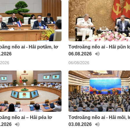
ăng nếo ai - Hâi pơtăm, lơ
Tơdroăng nếo ai - Hâi pŭn l
.2026
06.08.2026
/2026
06/08/2026
ăng nếo ai – Hâi péa lơ
Tơdroăng nếo ai - Hâi môi, l
8.2026
03.08.2026