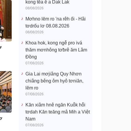
kong têa ê a Dak Lak
08/08/2026
Mơhno lĕm ro 'na rêh ối - Hâi
tơdrốu lơ 08.08.2026
08/08/2026
Khoa hok, kong ngê̆ pro ivá
ơ
thăm mơnhông tơƀrê ăm Lâm
Đồng
07/08/2026
Gia Lai mơjiâng Quy Nhơn
chiâng bêng ôm hyô tơniăn,
lĕm ro
07/08/2026
Kăn xiâm hnê ngăn Kuô̆k hô̆i
tơdah Kăn teăng mâ Mih a Việt
ơ
Nam
07/08/2026