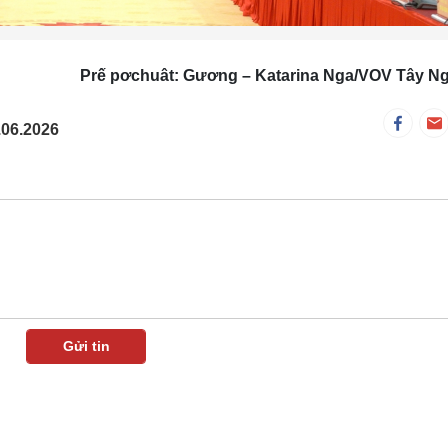
Prế pơchuât: Gương – Katarina Nga/VOV Tây N
.06.2026