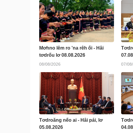
Mơhno lĕm ro 'na rêh ối - Hâi
Tơdro
tơdrốu lơ 08.08.2026
07.08
08/08/2026
07/08
Tơdroăng nếo ai - Hâi pái, lơ
Tơdro
05.08.2026
04.0