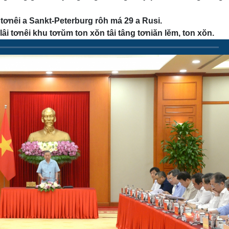
tơnêi a Sankt-Peterburg rôh má 29 a Rusi.
i tơnêi khu tơrŭm ton xŏn tâi tâng tơniăn lĕm, ton xŏn.