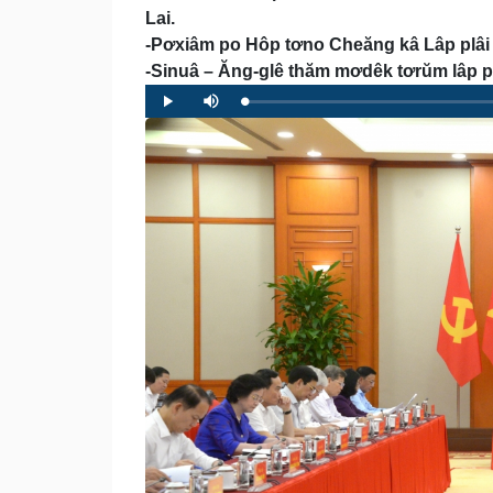
Lai.
-Pơxiâm po Hôp tơno Cheăng kâ Lâp plâi 
-Sinuâ – Ăng-glê thăm mơdêk tơrŭm lâp plâ
Loaded
:
Progress
:
Play
Mute
0%
0%