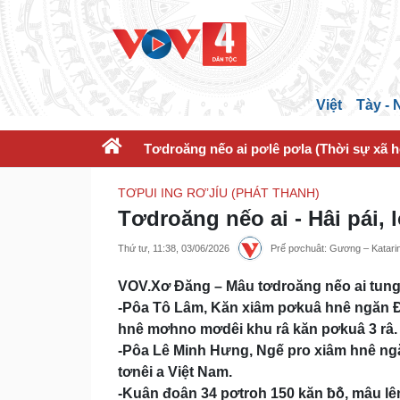
Việt
Tày -
Tơdroăng nếo ai pơlê pơla (Thời sự xã h
TƠPUI ING RƠ’JÍU (PHÁT THANH)
Tơdroăng nếo ai - Hâi pái, 
Thứ tư, 11:38, 03/06/2026
Prế pơchuât: Gương – Katar
VOV.Xơ Đăng – Mâu tơdroăng nếo ai tung t
-Pôa Tô Lâm, Kăn xiâm pơkuâ hnê ngăn Đ
hnê mơhno mơdêi khu râ kăn pơkuâ 3 râ.
-Pôa Lê Minh Hưng, Ngế pro xiâm hnê ngă
tơnêi a Việt Nam.
-Kuân đoân 34 pơtroh 150 kăn ƀô̆, mâu lê