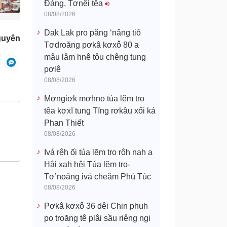
Đảng, Tơnêi têa
08/08/2026
Dak Lak pro păng ‘nâng tiô
guyên
Tơdroăng pơkâ kơxô̆ 80 a
mâu lâm hnê tôu chêng tung
pơlê
08/08/2026
Mơngiơk mơhno túa lĕm tro
têa kơxĭ tung Tĭng rơkâu xối ká
Phan Thiết
08/08/2026
Ivá rêh ối túa lĕm tro rôh nah a
Hâi xah hêi Túa lĕm tro-
Tơ’noăng ivá cheăm Phú Túc
08/08/2026
Pơkâ kơxô̆ 36 dêi Chin phuh
po troăng tê plâi sầu riêng ngi