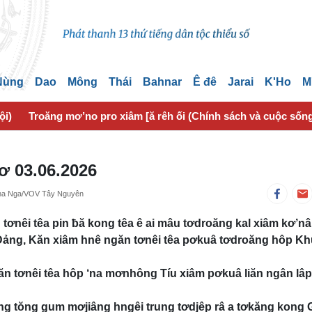
 Nùng
Dao
Mông
Thái
Bahnar
Ê đê
Jarai
K'Ho
M
ội)
Troăng mơ’no pro xiâm [ă rêh ối (Chính sách và cuộc sốn
lơ 03.06.2026
ina Nga/VOV Tây Nguyên
ơnêi têa pin ƀă kong têa ê ai mâu tơdroăng kal xiâm kơ’nâi
ảng, Kăn xiâm hnê ngăn tơnêi têa pơkuâ tơdroăng hôp Kh
n tơnêi têa hôp ‘na mơnhông Tíu xiâm pơkuâ liăn ngân lâp 
ng tŏng gum mơjiâng hngêi trung tơdjêp râ a tơkăng kong 