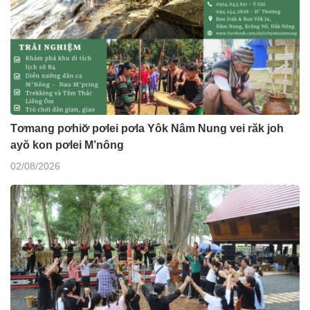
Tơmang pơhiơ̆ pơlei pơla Yôk Nâm Nung vei răk joh
ayŏ kon pơlei M’nông
02/08/2026