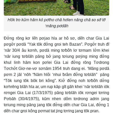
Hŏk tro kŭm hăm kô pơtho chă hơlen năng chă so sơ̆ tơ̆
‘măng pơdăh
Đơ̆ng rŏng kơ lêh pơjao hla ar hô sơ, dêh char Gia Lai
pơgơ̆r pơdă “Yak tŏk đơ̆ng groi teh Bazan”. Pơgơ̆r truh đĭ
‘năr 30/4 âu kơnh, pơdă ming tơƀôh lơ tơmam lơ̆m khei
‘năr iung tơblăh păng bơ̆ jang tơiung pơjing ming đơ̆ng
khul linh hăm kon pơlei Gia Lai đơ̆ng rŏng Tơdrong
Tơchơ̆t Giơ-ne-vơ sơnăm 1954 truh dang ei. ‘Măng pơdă
pơm 2 jăl ‘nŏh “Năm hlôi ‘nhui ƀrâm đơ̆ng tơblăh” păng
“Tŏk iung tŏk bŏk bri kông”. Kiơ̆ đơ̆ng noh tơƀôh dơ̆ng
kơhrĕng blăh hla ar, um rup kăp gĭt găh khei ‘năr tơblăh iŏk
rơngei Gia Lai (17/3/1975) păng tơblăh iŏk rơngei tơring
Pơbăh (30/4/1975), kŭm nhen dôm tơdrong adrin jang
tơiung ming păng jang tŏk đơ̆ng dêh char Gia Lai, đơ̆ng 1
dêh char groi kông pơmat tat jing tơring jang tŏk pran.