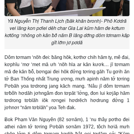
Yă Nguyễn Thị Thanh Lịch (ƀăk khăn bronh)- Phŏ Kơdră
vei lăng kon pơlei dêh char Gia Lai kŭm hăm đe kơtum
kơtŏng ‘nhŏng oh kăn ƀô̆ năm B lăng dơ̆ng dôm tơmam kăp
gĭt lơ̆m jơ pơdă
Dôm tơmam ‘nŏh đei: ƀăng hŏk, kơthơ chih hăm ty, mê đai,
kơphĭu ‘mơ ‘met mă ưh ‘nŏh hla ar kăn kươk… jĭ tơmam
mă đe kăn ƀô̆, bơngai đei hŏk đơ̆ng tơring găh Tu gơih ăn
tơ̆ Ban Thống nhất Trung ương, mưh apinh năm tơ̆ tơring
Pơbăh yoa tơdrong jang kăch mang. ‘Nâu jĭ dôm tơmam
tơƀôh hơdăh jơhngâm đon tơpăt ‘lơ̆ng, đon lui kơjăp hăm
tơdrong tơblăh iŏk rơngei hơdrĕch hơdrung đơ̆ng 1
jơhnơr “năm tơblăh” yoa Teh đak.
Ƀok Phạm Văn Nguyên (82 sơnăm), 1 ‘nu thây pơtho đei
athei năm tơ̆ tơring Pơbăh sơnăm 1972, tôch hơiă mưh
chĕp lơ̆m ti dôm tơmam kơdih ƀât oei tơdăm sơ̆: “Kŭm