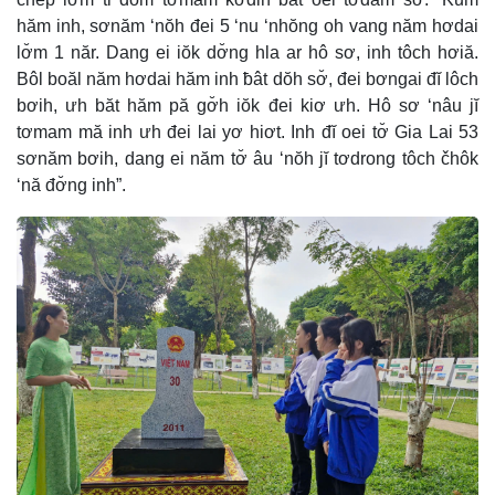
hăm inh, sơnăm ‘nŏh đei 5 ‘nu ‘nhŏng oh vang năm hơdai
lơ̆m 1 năr. Dang ei iŏk dơ̆ng hla ar hô sơ, inh tôch hơiă.
Bôl boăl năm hơdai hăm inh ƀât dŏh sơ̆, đei bơngai đĭ lôch
bơih, ưh băt hăm pă gơ̆h iŏk đei kiơ ưh. Hô sơ ‘nâu jĭ
tơmam mă inh ưh đei lai yơ hiơt. Inh đĭ oei tơ̆ Gia Lai 53
sơnăm bơih, dang ei năm tơ̆ âu ‘nŏh jĭ tơdrong tôch čhôk
‘nă đơ̆ng inh”.