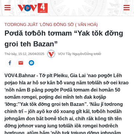
TƠDRONG JUĂT ‘LƠ̆NG ĐƠ̆NG SƠ̆ ( VĂN HOÁ)
Pơdă tơƀôh tơmam “Yak tŏk đơ̆ng
groi teh Bazan”
Thứ bảy, 15:12, 26/04/2025
VOV Tây Nguyên/Dơ̆ng tơblơ̆
VOV4.Bahnar - Tơ̆ plt Pleiku, Gia Lai ‘nao pơgơ̆r Lêh
pơjao hla ar hô sơ kăn ƀô̆ vang năm tơblăh sơ̆ oei krao
‘nŏh năm B păng pơgơ̆r Pơdă tơmam đei hơnăn 50
sơnăm rơngei, pơjing đei mĭnh teh đak kơjăp
‘lơ̆ng:”Yak tŏk đơ̆ng groi teh Bazan”. ‘Nâu jĭ tơdrong
chinh trĭ – jŏh ayŏ kơ dŏ xoang gĭt kăl, tơƀôh hơdăh
jơhngâm đon băt bơnê tôch ai, chih răk kŏng tih tên
đơ̆ng jơhnơr vang iung tơblăh iŏk rơngei hơdrĕch
hơdrung, atŭm hăm ‘nŏh tưk tơiung dơ̆ng jơhngâm