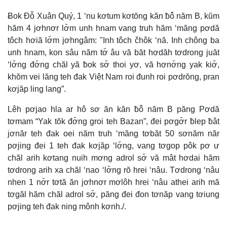
Ƀok Đỗ Xuân Quý, 1 ‘nu kơtum kơtŏng kăn ƀô̆ năm B, kŭm
hăm 4 jơhnơr lơ̆m unh hnam vang truh hăm ‘măng pơdă
tôch hơiă lơ̆m jơhngâm: "Inh tôch čhôk ‘nă. Inh chông ba
unh hnam, kon sâu năm tơ̆ âu vă băt hơdăh tơdrong juăt
‘lơ̆ng đơ̆ng chăl yă ƀok sơ̆ thoi yơ, vă hơnơ̆ng yak kiơ̆,
khŏm vei lăng teh đak Việt Nam roi đunh roi pơdrŏng, pran
kơjăp ling lang”.
Lêh pơjao hla ar hô sơ ăn kăn ƀô̆ năm B păng Pơdă
tơmam “Yak tŏk đơ̆ng groi teh Bazan”, đei pơgơ̆r ƀlep ƀât
jơnăr teh đak oei năm truh ‘măng tơbăt 50 sơnăm năr
pơjing đei 1 teh đak kơjăp ‘lơ̆ng, vang tơgop pôk pơ ư
chăl arih kơtang nuih mơng adrol sơ̆ vă mât hơdai hăm
tơdrong arih xa chăl ‘nao ‘lơ̆ng rŏ hrei ‘nâu. Tơdrong ‘nâu
nhen 1 nơ̆r tơtă ăn jơhnơr mơlôh hrei ‘nâu athei arih mă
tơgăl hăm chăl adrol sơ̆, păng đei đon tơnăp vang tơiung
pơjing teh đak ning mônh kơnh./.