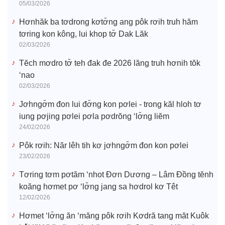
05/03/2026
Hơnhăk ba tơdrong kơtơ̆ng ang pôk rơih truh hăm
tơring kon kông, lui khop tơ̆ Dak Lăk
02/03/2026
Tĕch mơdro tơ̆ teh đak đe 2026 lăng truh hơnih tŏk
‘nao
02/03/2026
Jơhngơ̆m đon lui đơ̆ng kon pơlei - trong kăl hloh tơ
iung pơjing pơlei pơla pơdrŏng ‘lơ̆ng liĕm
24/02/2026
Pôk rơih: Năr lêh tih kơ jơhngơ̆m đon kon pơlei
23/02/2026
Tơring tơm pơtăm ‘nhot Đơn Dương – Lâm Đồng tĕnh
koăng hơmet pơ ‘lơ̆ng jang sa hơdrol kơ Têt
12/02/2026
Hơmet ‘lơ̆ng ăn ‘măng pôk rơih Kơdră tang măt Kuôk