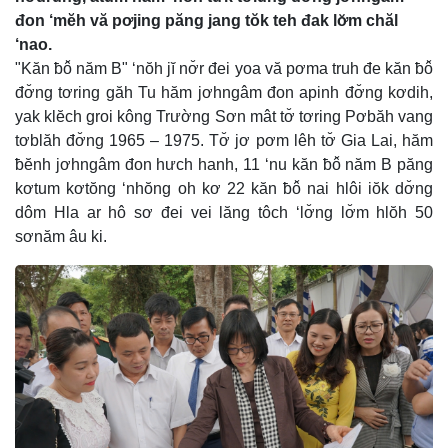
đon ‘mĕh vă pơjing păng jang tŏk teh đak lơ̆m chăl
‘nao.
"Kăn ƀô̆ năm B" ‘nŏh jĭ nơ̆r đei yoa vă pơma truh đe kăn ƀô̆
đơ̆ng tơring găh Tu hăm jơhngâm đon apinh đơ̆ng kơdih,
yak klĕch groi kông Trường Sơn mât tơ̆ tơring Pơbăh vang
tơblăh đơ̆ng 1965 – 1975. Tơ̆ jơ pơm lêh tơ̆ Gia Lai, hăm
ƀĕnh jơhngâm đon hưch hanh, 11 ‘nu kăn ƀô̆ năm B păng
kơtum kơtŏng ‘nhŏng oh kơ 22 kăn ƀô̆ nai hlôi iŏk dơ̆ng
dôm Hla ar hô sơ đei vei lăng tôch ‘lơ̆ng lơ̆m hlŏh 50
sơnăm âu ki.