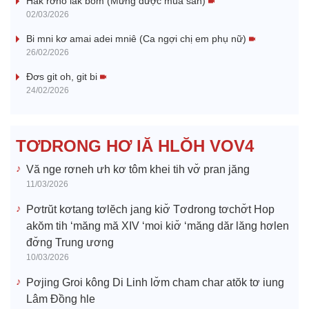
Hak rơnó lak bôm (Mừng được mùa sắn)
y
02/03/2026
V
Bi mni kơ amai adei mniê (Ca ngợi chị em phụ nữ)
26/02/2026
i
Đơs git oh, git bi
24/02/2026
d
e
TƠDRONG HƠ IĂ HLŎH VOV4
o
Vă nge rơneh ưh kơ tôm khei tih vơ̆ pran jăng
11/03/2026
Pơtrŭt kơtang tơlĕch jang kiơ̆ Tơdrong tơchơ̆t Hop
akŏm tih ‘măng mă XIV ‘moi kiơ̆ ‘măng dăr lăng hơlen
đơ̆ng Trung ương
10/03/2026
Pơjing Groi kông Di Linh lơ̆m cham char atŏk tơ iung
Lâm Đồng hle