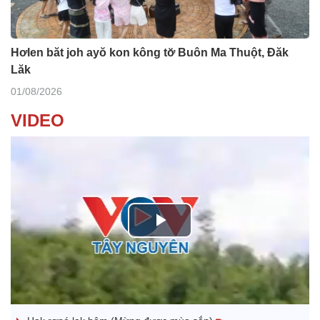
Hơlen băt joh ayŏ kon kông tơ̆ Buôn Ma Thuột, Đăk
Lăk
01/08/2026
VIDEO
P
l
Nhớ bạn
a