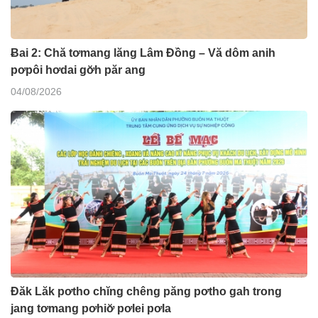
Ƀai 2: Chă tơmang lăng Lâm Đồng – Vă dôm anih
pơpôi hơdai gơ̆h păr ang
04/08/2026
Đăk Lăk pơtho chĭng chêng păng pơtho gah trong
jang tơmang pơhiơ̆ pơlei pơla