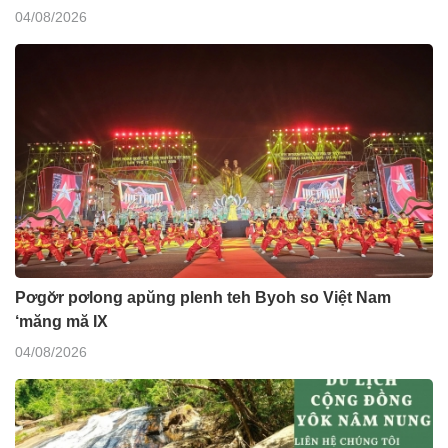
04/08/2026
Pơgơ̆r pơlong apŭng plenh teh Byoh so Việt Nam
‘măng mă IX
04/08/2026