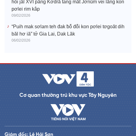
hô̆i jăl XVI păng Kơdră tang măt Jơnŭm vei lăng kon
pơlei rim kâp
09/02/2026
“Puih mak sơlam teh đak ƀô̆ đô̆i kon pơlei tơgoăt dih
băl hơ iă” tơ̆ Gia Lai, Dak Lăk
06/02/2026
Cơ quan thường trú khu vực Tây Nguyên
Giám đốc: Lê Hải Sơn