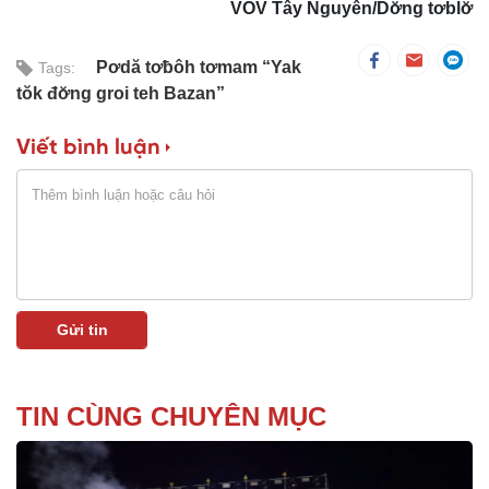
VOV Tây Nguyên/Dơ̆ng tơblơ̆
Pơdă tơƀôh tơmam “Yak
Tags:
tŏk đơ̆ng groi teh Bazan”
Viết bình luận
TIN CÙNG CHUYÊN MỤC