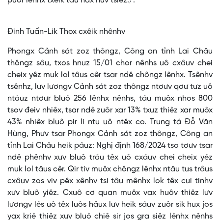
puôr lênhx txêik tâu hax huv tsiêz./.
Đinh Tuấn-Lik Thox cxêik nhênhv
Phongx Cảnh sát zoz thôngz, Công an tỉnh Lai Châu
thôngz sâu, txos hnuz 15/01 chor nênhs uô cxâuv chei
cheix yêz muk lol tâus cêr tsar ndê chôngz lênhx. Tsênhv
tsênhz, lưv lươngv Cảnh sát zoz thôngz ntơưv qơư tưz uô
ntâuz ntơưr bluô 256 lênhx nênhs, tâu muôx nhos 800
tsov đeiv nhiêx, tsar ndê zuôr xar 13% txuz thiêz xar muôx
43% nhiêx bluô pir li ntu uô ntêx co. Trung tá Đỗ Văn
Hùng, Phưv tsar Phongx Cảnh sát zoz thôngz, Công an
tỉnh Lai Châu heik pâuz: Nghị định 168/2024 tso tơưv tsar
ndê phênhv xưv bluô trâu têx uô cxâuv chei cheix yêz
muk lol tâus cêr. Qir tiv muôx chôngz lênhx ntâu tus trâus
cxâuv zos viv pêx xênhv tsi tâu mênhx lok têx cui tinhv
xưv bluô yiêz. Cxuô cơ quan muôx vax huôv thiêz lưv
lươngv lês uô têx luôs hâux lưv heik sâuv zuôr sik hux jos
yax kriê thiêz xưv bluô chiê sir jos gra siêz lênhx nênhs