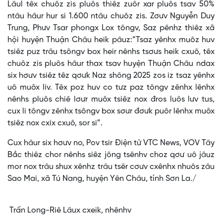
Lâul têx chuôz zis pluôs thiêz zuôr xar pluôs tsav 50%
ntâu hâur hur si 1.600 ntâu chuôz zis. Zơưv Nguyễn Duy
Trung, Phưv Tsar phongx Lox tôngv, Saz pênhz thiêz xã
hội huyện Thuận Châu heik pâuz:“Tsaz yênhx muôz huv
tsiêz puz trâu tsôngv box heir nênhs tsơưs heik cxuô, têx
chuôz zis pluôs hâur thax tsav huyện Thuận Châu ndax
six hơưv tsiêz têz qơưk Naz shông 2025 zos iz tsaz yênhx
uô muôx liv. Têx poz huv co tưz paz tôngv zênhx lênhx
nênhs pluôs chiê lơưr muôx tsiêz nox đros luôs lưv tus,
cux li tôngv zênhx tsôngv box sơưr đơưk puôr lênhx muôx
tsiêz nox cxix cxuô, sor si”.
Cux hâur six hơưv no, Pov tsir Điện tử VTC News, VOV Tây
Bắc thiêz chor nênhs siêz jông tsênhv choz qơư uô jâuz
mor nox trâu shux xênhz trâu tsêr cơưv cxênhx nhuôs zâu
Sao Mai, xã Tú Nang, huyện Yên Châu, tỉnh Sơn La./
Trấn Long-Riê Lâux cxeik, nhênhv