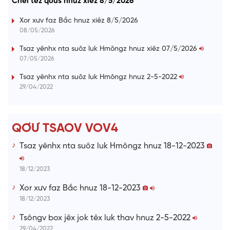
Chêi têz qơưs hnuz xiêz 8/5/2026
d
g
y
e
e
r
d
e
m
:
s
Xor xưv faz Bắc hnuz xiêz 8/5/2026
0
s
%
:
a
08/05/2026
0
%
i
Tsaz yênhx nta suôz luk Hmôngz hnuz xiêz 07/5/2026
07/05/2026
n
i
Tsaz yênhx nta suôz luk Hmôngz hnuz 2-5-2022
29/04/2022
n
g
T
QƠƯ TSAOV VOV4
i
Tsaz yênhx nta suôz luk Hmôngz hnuz 18-12-2023
m
e
18/12/2023
Xor xưv faz Bắc hnuz 18-12-2023
18/12/2023
Tsôngv box jêx jok têx luk thav hnuz 2-5-2022
29/04/2022