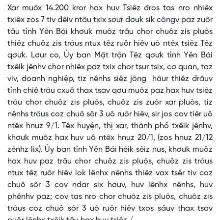
Xar muôx 14.200 kror hax huv Tsiêz đros tas nro nhiêx
txiêx zos 7 tiv đêiv ntâu txix sơưr đơưk sik côngv paz zuôr
tâu tỉnh Yên Bái khơưk muôz trâu chor chuôz zis pluôs
thiêz chuôz zis trâus ntux têz ruôr hiêv uô ntêx tsiêz Têz
qơưk. Lơưr co, Ủy ban Mặt trận Têz qơưk tỉnh Yên Bái
txêik jênhv chor nhiêx paz txix chor tsưr tsix, cơ quan, taz
viv, doanh nghiệp, tiz nênhs siêz jông hâur thiêz đrâuv
tỉnh chiê trâu cxuô thax tsav qơư muôz paz hax huv tsiêz
trâu chor chuôz zis pluôs, chuôz zis zuôr xar pluôs, tiz
nênhs trâus coz chuô sôr 3 uô ruôr hiêv, sir jos cov tiêr uô
ntêx hnuz 9/1. Têx huyện, thị xar, thành phố txêik jênhv,
khơưk muôz hax huv uô ntêx hnuz 20/1, (zos hnuz 21/12
zênhz lix). Ủy ban tỉnh Yên Bái hêik sêiz nus, khơưk muôz
hax huv paz trâu chor chuôz zis pluôs, chuôz zis trâus
ntux têz ruôr hiêv lok lênhx nênhs thiêz vax tsêr tiv coz
chuô sôr 3 cov ndar six hơưv, huv lênhx nênhs, huv
phênhv paz; cov tas nro chor chuôz zis pluôs, chuôz zis
trâus coz chuô sôr 3 uô ruôr hiêv txos sâuv thax tsav