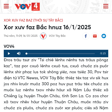
XOR XƯV FAZ BAZ (THỜI SỰ TÂY BẮC)
Xor xưv faz Bắc hnuz 16/1/2025
Thứ năm, 11:09, 16/01/2025
VOV Tây Bắc
VOV4
Remaining
-5:15
Loaded
:
Progress
:
Play
Mute
0%
0%
Đros trâu tsưr ziv “Tsi chiê lênhx nênhs tưs trâus pôngz
Time
kaz”, taz por cxuô lênhx cxuô tus, cxuô chuôz zis puôr
lênhx shir phaz lus tok shông yiêz, nox tsiêz 30, Pov tsir
điện tử VTC Newss, VOV Tây Bắc thiêz têx taz viv sik hux
jos nhiv kruôr muôz 300 poz huv puz trâu têx chuôz zis
muôx luz nênhx txov nhêv hâur xã Nậm Lầu thiêz xã
Chiềng Ly, huyện Thuận Châu, tỉnh Sơn La. Co zos chor
xã txov nhêv hâur huyện Thuận Châu, muôx ntâu ziv
chuôz zis pluôs, chuôz zis zuôr xar pluôs; ciês xã Nậm