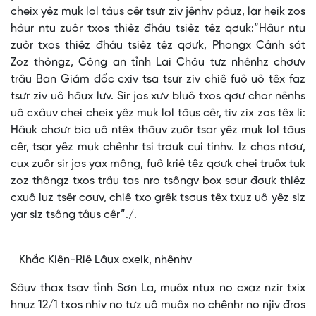
cheix yêz muk lol tâus cêr tsưr ziv jênhv pâuz, lar heik zos
hâur ntu zuôr txos thiêz đhâu tsiêz têz qơưk:“Hâur ntu
zuôr txos thiêz đhâu tsiêz têz qơưk, Phongx Cảnh sát
Zoz thôngz, Công an tỉnh Lai Châu tưz nhênhz chơưv
trâu Ban Giám đốc cxiv tsa tsưr ziv chiê fuô uô têx faz
tsưr ziv uô hâux lưv. Sir jos xưv bluô txos qơư chor nênhs
uô cxâuv chei cheix yêz muk lol tâus cêr, tiv zix zos têx li:
Hâuk chơưr bia uô ntêx thâuv zuôr tsar yêz muk lol tâus
cêr, tsar yêz muk chênhr tsi trơưk cui tinhv. Iz chas ntơư,
cux zuôr sir jos yax mông, fuô kriê têz qơưk chei truôx tuk
zoz thôngz txos trâu tas nro tsôngv box sơưr đơưk thiêz
cxuô luz tsêr cơưv, chiê txo grêk tsơưs têx txuz uô yêz siz
yar siz tsông tâus cêr”./.
Khắc Kiên-Riê Lâux cxeik, nhênhv
Sâuv thax tsav tỉnh Sơn La, muôx ntux no cxaz nzir txix
hnuz 12/1 txos nhiv no tưz uô muôx no chênhr no njiv đros