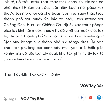
lok tê, uô trâu ntâu thax tsav tsoz chos, tiv zix zos cà
phê nhoz TP Sơn La trâus ruôr hiêv. Lơưr nriêr pâuz xuz
thơưx, tas nro chor cà phê trâus ruôr hiêv sâuv thax tsav
thành phố xar muôx 96 héc ta ntâu, zos ntơưv: xar
Chiềng Đen, Hua La; Chiềng Cọ. Njuôk xav trâus pôngz
plox lok kinh têr muôx nhos 4 tiv đêiv. Đhâu muôx ciês lok
tê, Ủy ban thành phố Sơn La tưz chox kriê Tsênhv qơư
Dịch vuv kôngz nuv thành phố sik sôngv đros Ủy ban
chor xar, phường tso canr bôv muk yax kriê, hêik pêx
xênhv kriz uô têx tsưr ziv đơưk kho têx phiv liv tiv lok tê
uô ruôr hiêv txos chor tsoz chos./.
Thu Thùy-Lik Thox cxêik nhênhv
VOV Tây Bắc
VOV Tây Bắc
Tags: