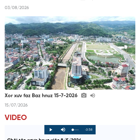
03/08/2026
Xor xưv faz Baz hnuz 15-7-2026
15/07/2026
VIDEO
R
-3:58
L
P
P
M
o
r
l
u
a
o
a
t
e