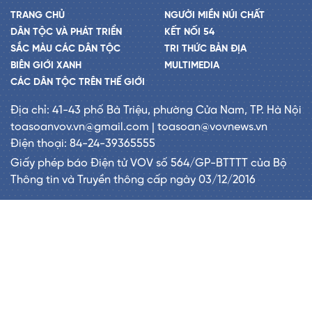
TRANG CHỦ
NGƯỜI MIỀN NÚI CHẤT
DÂN TỘC VÀ PHÁT TRIỂN
KẾT NỐI 54
SẮC MÀU CÁC DÂN TỘC
TRI THỨC BẢN ĐỊA
BIÊN GIỚI XANH
MULTIMEDIA
CÁC DÂN TỘC TRÊN THẾ GIỚI
Địa chỉ: 41-43 phố Bà Triệu, phường Cửa Nam, TP. Hà Nội
toasoanvov.vn@gmail.com | toasoan@vovnews.vn
Điện thoại: 84-24-39365555
Giấy phép báo Điện tử VOV số 564/GP-BTTTT của Bộ
Thông tin và Truyền thông cấp ngày 03/12/2016