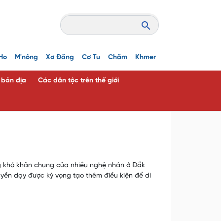
Ho
M'nông
Xơ Đăng
Cơ Tu
Chăm
Khmer
c bản địa
Các dân tộc trên thế giới
ững khó khăn chung của nhiều nghệ nhân ở Đắk
uyền dạy được kỳ vọng tạo thêm điều kiện để di