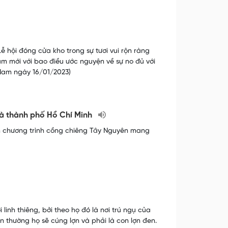
ễ hội đóng cửa kho trong sự tươi vui rộn ràng
ăm mới với bao điều ước nguyện về sự no đủ với
 Nam ngày 16/01/2023)
và thành phố Hồ Chí Minh
ễn chương trình cồng chiêng Tây Nguyên mang
linh thiêng, bởi theo họ đó là nơi trú ngụ của
òn thường họ sẽ cúng lợn và phải là con lợn đen.