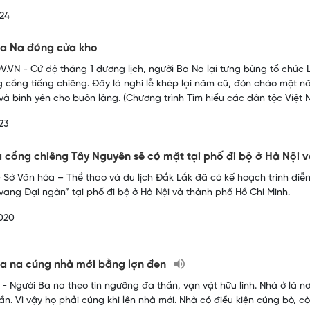
24
Ba Na đóng cửa kho
.VN - Cứ độ tháng 1 dương lịch, người Ba Na lại tưng bừng tổ chức L
g cồng tiếng chiêng. Đây là nghi lễ khép lại năm cũ, đón chào một n
và bình yên cho buôn làng. (Chương trình Tìm hiểu các dân tộc Việt
23
 cồng chiêng Tây Nguyên sẽ có mặt tại phố đi bộ ở Hà Nội 
 Sở Văn hóa – Thể thao và du lịch Đắk Lắk đã có kế hoạch trình di
vang Đại ngàn” tại phố đi bộ ở Hà Nội và thành phố Hồ Chí Minh.
020
a na cúng nhà mới bằng lợn đen
- Người Ba na theo tín ngưỡng đa thần, vạn vật hữu linh. Nhà ở là nơi 
hần. Vì vậy họ phải cúng khi lên nhà mới. Nhà có điều kiện cúng bò, c