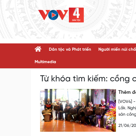
Dân tộc và Phát triển
Người miền núi chấ
Multimedia
Từ khóa tìm kiếm:
cồng c
Thêm độ
[VOV4] -
Lắk. Ngh
sản cồng
21/06/2