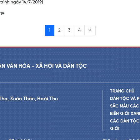
trình ngày 14/7/2019)
19
1
2
3
4
››
AN VĂN HÓA - XÃ HỘI VÀ DÂN TỘC
TRANG CHỦ
Thọ, Xuân Thân, Hoài Thu
DÂN TỘC VÀ P
SẮC MÀU CÁC
BIÊN GIỚI XAN
CÁC DÂN TỘC 
GIỚI