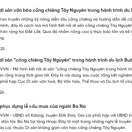
 di sản văn hóa cồng chiêng Tây Nguyên trong hành trình du 
rao truyền những kỹ năng diễn tấu cồng chiêng và hướng dẫn để c
mình, đây là cách mà mô hình Kết nối di sản cồng chiêng Tây Nguyên 
nhân rộng tại Đắk Lắk. Qua đó nhằm nâng cao ý thức bảo tồn và kế t
ng.
025
 di sản “cồng chiêng Tây Nguyên” trong hành trình du lịch B
.VN - Mô hình kết nối di sản “cồng chiêng Tây Nguyên trong hành trì
n rộng trong thời gian tới. Đây là nội dung sau cuộc tổng kết nghiệm
phối hợp Cục Di sản văn hoá, Bộ Văn hóa, Thể thao và Du lịch tổ chứ
24
 phục dựng lễ cầu mưa của người Ba Na
.VN - UBND xã Kdang, huyện Đăk Đoa, Gia Lai phối hợp với UBND 
dân tộc Ba Na tại làng Hnap. Đây là một trong những nghi lễ truyền
 Gia Lai, thuộc Di sản không gian văn hóa cồng chiêng Tây Nguyên.