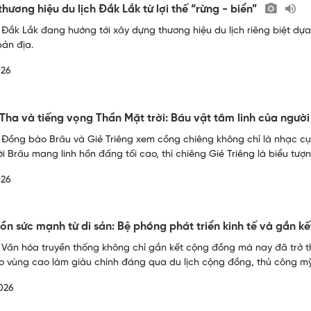
thương hiệu du lịch Đắk Lắk từ lợi thế “rừng - biển”
 Đắk Lắk đang hướng tới xây dựng thương hiệu du lịch riêng biệt dựa t
ản địa.
026
Tha và tiếng vọng Thần Mặt trời: Báu vật tâm linh của người
 Đồng bào Brâu và Giẻ Triêng xem cồng chiêng không chỉ là nhạc cụ
i Brâu mang linh hồn đấng tối cao, thì chiêng Giẻ Triêng là biểu tượn
026
ồn sức mạnh từ di sản: Bệ phóng phát triển kinh tế và gắn k
 Văn hóa truyền thống không chỉ gắn kết cộng đồng mà nay đã trở th
 vùng cao làm giàu chính đáng qua du lịch cộng đồng, thủ công mỹ 
026