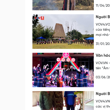
11/04/20
Người 
VOV4.VOV
của tiến
mọi nhà 
31/01/20
Văn hóa
VOV.VN -
tên “Âm 
03/06/2
Người B
VOV4.VN 
các vị t