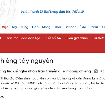
Việt
Tày - Nùng
Dao
Mông
Thái
Bahnar
Ê đê
Jarai
K'
t
Sắc màu các dân tộc
Kết nối 54
Biên giới xanh
Tri thứ
hiêng tây nguyên
ng lực để nghệ nhân trao truyền di sản cồng chiêng
 Thiếu địa điểm sinh hoạt, kinh phí và lực lượng kế cận đang là nh
ị quyết số 03 của HĐND tỉnh cùng các hoạt động tập huấn, hỗ trợ tr
 chiêng tiếp tục được gìn giữ và trao truyền trong cộng đồng.
026