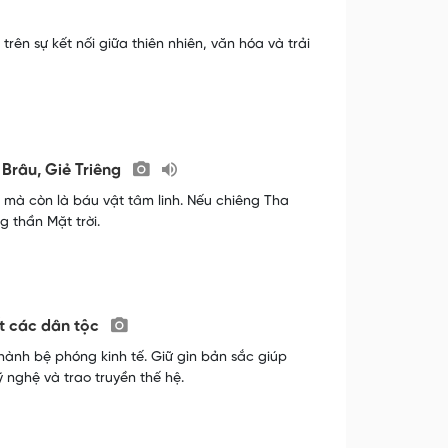
rên sự kết nối giữa thiên nhiên, văn hóa và trải
 Brâu, Giẻ Triêng
 mà còn là báu vật tâm linh. Nếu chiêng Tha
g thần Mặt trời.
ết các dân tộc
ành bệ phóng kinh tế. Giữ gìn bản sắc giúp
nghệ và trao truyền thế hệ.