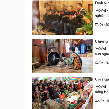
Định vị 
[VOV4] -
nghiệm b
17/06/2
Chiêng 
[VOV4] -
của ngườ
13/06/2
Cội ngu
[VOV4] -
đồng bào
02/06/2