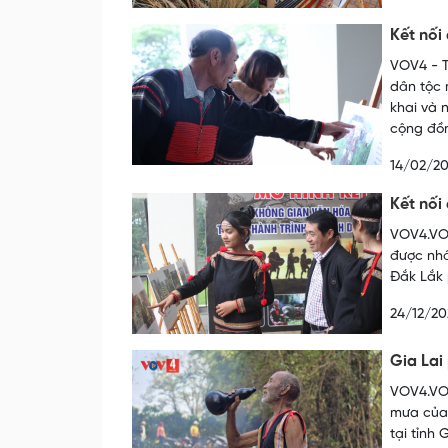
Kết nối
VOV4 - T
dân tộc 
khai và 
cộng đồ
14/02/2
Kết nối
VOV4.VOV
được nhâ
Đắk Lắk 
24/12/20
Gia Lai
VOV4.VOV
mưa của 
tại tỉnh