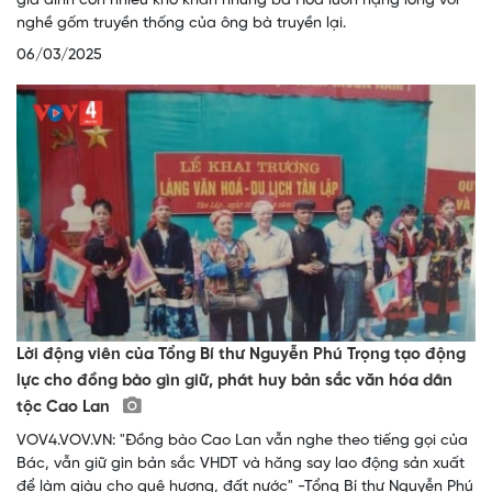
gia đình còn nhiều khó khăn nhưng bà Hòa luôn nặng lòng với
nghề gốm truyền thống của ông bà truyền lại.
06/03/2025
Lời động viên của Tổng Bí thư Nguyễn Phú Trọng tạo động
lực cho đồng bào gìn giữ, phát huy bản sắc văn hóa dân
tộc Cao Lan
VOV4.VOV.VN: "Đồng bào Cao Lan vẫn nghe theo tiếng gọi của
Bác, vẫn giữ gìn bản sắc VHDT và hăng say lao động sản xuất
để làm giàu cho quê hương, đất nước" -Tổng Bí thư Nguyễn Phú