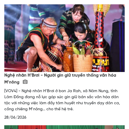
Nghệ nhân H’Brơi - Người gìn giữ truyền thống văn hóa
M’nông
[VOV4] - Nghệ nhân H’Brơi ở bon Ja Rah, xã Nâm Nung, tỉnh
Lâm Đồng đang nỗ lực góp sức gìn giữ bản sắc văn hóa dân
tộc với những việc làm đầy tâm huyết như truyền dạy dân ca,
cồng chiêng M’nông... cho thế hệ trẻ.
28/06/2026