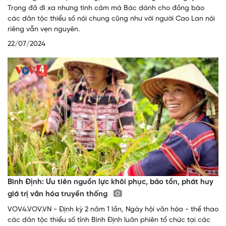
Trọng đã đi xa nhưng tình cảm mà Bác dành cho đồng bào
các dân tộc thiểu số nói chung cũng như với người Cao Lan nói
riêng vẫn vẹn nguyên.
22/07/2024
Bình Định: Ưu tiên nguồn lực khôi phục, bảo tồn, phát huy
giá trị văn hóa truyền thống
VOV4.VOV.VN - Định kỳ 2 năm 1 lần, Ngày hội văn hóa - thể thao
các dân tộc thiểu số tỉnh Bình Định luân phiên tổ chức tại các