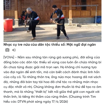
Nhạc cụ tre nứa của dân tộc thiểu số: Mật ngữ đại ngàn
[VOV4] - Nằm sau những tán rừng già sương phủ, đời sống của
đồng bào các dân tộc thiểu số vùng cao luôn ẩn chứa những bí
ẩn chưa từng được giải mã trọn vẹn. Họ không chỉ nương tựa
vào đại ngàn để sinh tồn, mà còn biết cách đánh thức linh hồn
của cây cỏ. Từ những thân tre, ống nứa mọc hoang dã nơi vách
đá, những đôi bàn tay tài hoa đã chế tác ra những món nhạc
cụ độc nhất vô nhị. Chúng không đơn thuần là thứ để tạo ra âm
thanh, mà là những "thiết bị" kết nối giữa thế giới con người với
thần linh, là tiếng thì thầm của rừng thẳm. (Chương trình Tìm
hiểu các DTVN phát sóng ngày 17/4/2026)