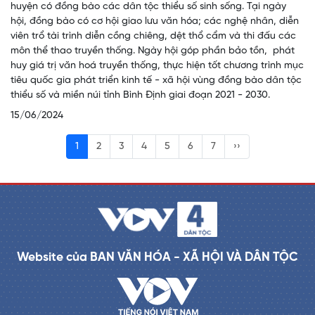
huyện có đồng bào các dân tộc thiểu số sinh sống. Tại ngày
hội, đồng bào có cơ hội giao lưu văn hóa; các nghệ nhân, diễn
viên trổ tài trình diễn cồng chiêng, dệt thổ cẩm và thi đấu các
môn thể thao truyền thống. Ngày hội góp phần bảo tồn, phát
huy giá trị văn hoá truyền thống, thực hiện tốt chương trình mục
tiêu quốc gia phát triển kinh tế - xã hội vùng đồng bào dân tộc
thiểu số và miền núi tỉnh Bình Định giai đoạn 2021 - 2030.
15/06/2024
1
2
3
4
5
6
7
››
Website của BAN VĂN HÓA - XÃ HỘI VÀ DÂN TỘC