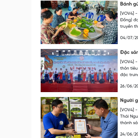
Bánh g
[VOV4] -
Đồng) đa
truyền t
04/07/2
Đặc sản
[VOV4] -
thôn tiê
đặc trưn
26/06/2
Người g
[VOV4] -
Thái Ngu
thành s
24/06/2