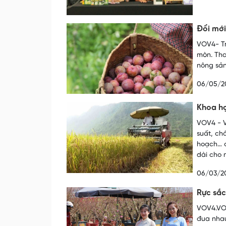
Đổi mới
VOV4- Tr
mòn. Tha
nông sản
06/05/2
Khoa họ
VOV4 - V
suất, ch
hoạch… đ
dài cho 
06/03/2
Rực sắc
VOV4.VOV
đua nhau