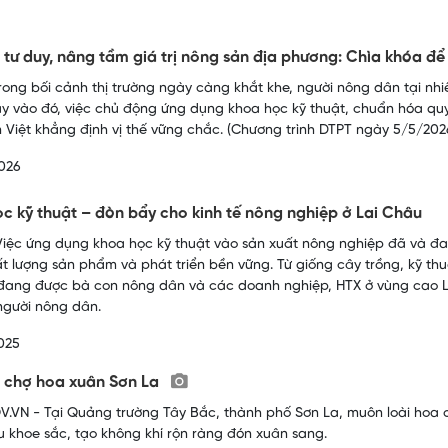
 tư duy, nâng tầm giá trị nông sản địa phương: Chìa khóa đ
ong bối cảnh thị trường ngày càng khắt khe, người nông dân tại nhi
y vào đó, việc chủ động ứng dụng khoa học kỹ thuật, chuẩn hóa q
 Việt khẳng định vị thế vững chắc. (Chương trình DTPT ngày 5/5/2026
026
c kỹ thuật – đòn bẩy cho kinh tế nông nghiệp ở Lai Châu
iệc ứng dụng khoa học kỹ thuật vào sản xuất nông nghiệp đã và đ
ất lượng sản phẩm và phát triển bền vững. Từ giống cây trồng, kỹ t
ang được bà con nông dân và các doanh nghiệp, HTX ở vùng cao Lai
người nông dân.
025
 chợ hoa xuân Sơn La
.VN - Tại Quảng trường Tây Bắc, thành phố Sơn La, muôn loài hoa c
 khoe sắc, tạo không khí rộn ràng đón xuân sang.