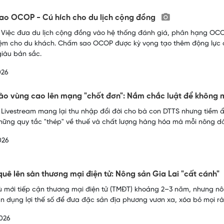
ao OCOP - Cú hích cho du lịch cộng đồng
 Việc đưa du lịch cộng đồng vào hệ thống đánh giá, phân hạng OCO
iệm cho du khách. Chấm sao OCOP được kỳ vọng tạo thêm động lực 
giàu bản sắc.
026
o vùng cao lên mạng "chốt đơn": Nắm chắc luật để không m
 Livestream mang lại thu nhập đổi đời cho bà con DTTS nhưng tiềm ẩn
hững quy tắc "thép" về thuế và chất lượng hàng hóa mà mỗi nông d
026
quê lên sàn thương mại điện tử: Nông sản Gia Lai "cất cánh"
mới tiếp cận thương mại điện tử (TMĐT) khoảng 2–3 năm, nhưng nôn
n dụng lợi thế số để đưa đặc sản địa phương vươn xa, xóa bỏ mọi rào
026