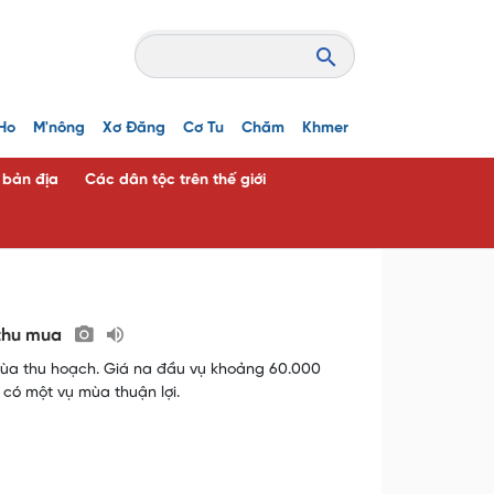
Ho
M'nông
Xơ Đăng
Cơ Tu
Chăm
Khmer
c bản địa
Các dân tộc trên thế giới
 thu mua
mùa thu hoạch. Giá na đầu vụ khoảng 60.000
 có một vụ mùa thuận lợi.