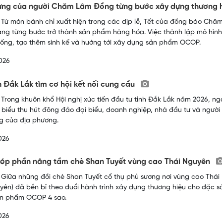
ừng của người Chăm Lâm Đồng từng bước xây dựng thương 
 Từ món bánh chỉ xuất hiện trong các dịp lễ, Tết của đồng bào Chă
ng từng bước trở thành sản phẩm hàng hóa. Việc thành lập mô hình
hống, tạo thêm sinh kế và hướng tới xây dựng sản phẩm OCOP.
026
 Đắk Lắk tìm cơ hội kết nối cung cầu
 Trong khuôn khổ Hội nghị xúc tiến đầu tư tỉnh Đắk Lắk năm 2026, 
u biểu thu hút đông đảo đại biểu, doanh nghiệp, nhà đầu tư và ngư
g của địa phương.
026
óp phần nâng tầm chè Shan Tuyết vùng cao Thái Nguyên
 Giữa những đồi chè Shan Tuyết cổ thụ phủ sương nơi vùng cao Thái 
yên) đã bền bỉ theo đuổi hành trình xây dựng thương hiệu cho đặc
ản phẩm OCOP 4 sao.
026