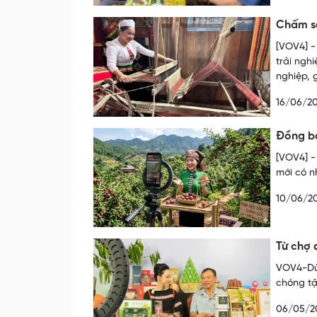
Chấm s
[VOV4] -
trải ngh
nghiệp, 
16/06/2
Đồng bà
[VOV4] -
mới có n
10/06/2
Từ chợ 
VOV4-Dù 
chóng tậ
06/05/2