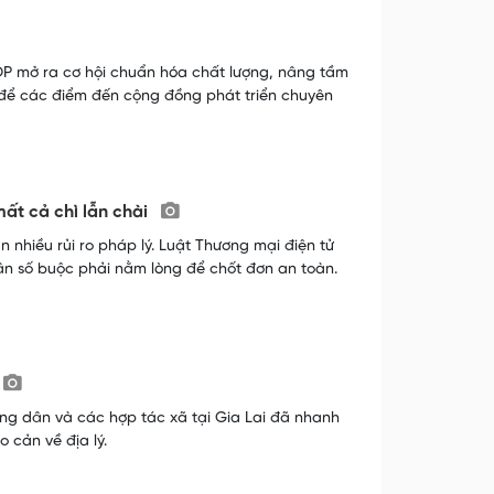
P mở ra cơ hội chuẩn hóa chất lượng, nâng tầm
để các điểm đến cộng đồng phát triển chuyên
ất cả chì lẫn chài
 nhiều rủi ro pháp lý. Luật Thương mại điện tử
ân số buộc phải nằm lòng để chốt đơn an toàn.
g dân và các hợp tác xã tại Gia Lai đã nhanh
 cản về địa lý.