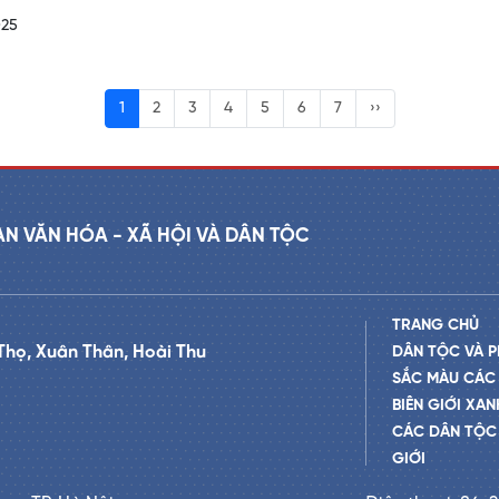
025
1
2
3
4
5
6
7
››
AN VĂN HÓA - XÃ HỘI VÀ DÂN TỘC
TRANG CHỦ
Thọ, Xuân Thân, Hoài Thu
DÂN TỘC VÀ P
SẮC MÀU CÁC
BIÊN GIỚI XAN
CÁC DÂN TỘC 
GIỚI