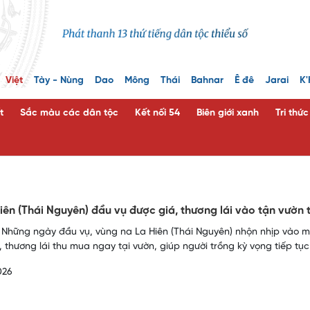
Việt
Tày - Nùng
Dao
Mông
Thái
Bahnar
Ê đê
Jarai
K'
t
Sắc màu các dân tộc
Kết nối 54
Biên giới xanh
Tri thứ
iên (Thái Nguyên) đầu vụ được giá, thương lái vào tận vườn
 Những ngày đầu vụ, vùng na La Hiên (Thái Nguyên) nhộn nhịp vào 
 thương lái thu mua ngay tại vườn, giúp người trồng kỳ vọng tiếp tục
026