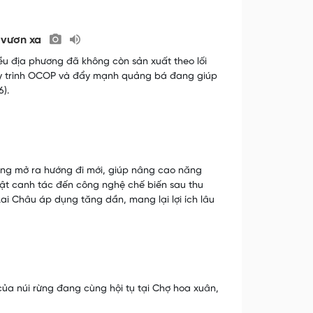
ể vươn xa
ều địa phương đã không còn sản xuất theo lối
uy trình OCOP và đẩy mạnh quảng bá đang giúp
).
ang mở ra hướng đi mới, giúp nâng cao năng
huật canh tác đến công nghệ chế biến sau thu
 Châu áp dụng tăng dần, mang lại lợi ích lâu
ủa núi rừng đang cùng hội tụ tại Chợ hoa xuân,