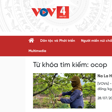
Dân tộc và Phát triển
Người miền núi chấ
Multimedia
Từ khóa tìm kiếm:
ocop
Na La H
[VOV4] -
đồng/kg,
28/07/2