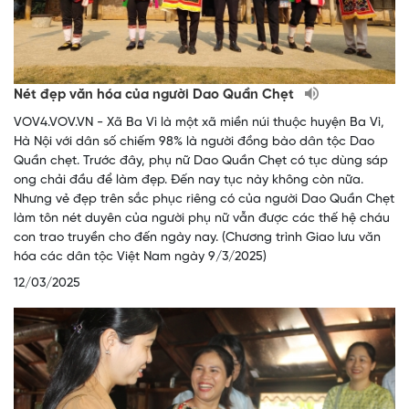
Nét đẹp văn hóa của người Dao Quần Chẹt
VOV4.VOV.VN - Xã Ba Vì là một xã miền núi thuộc huyện Ba Vì,
Hà Nội với dân số chiếm 98% là người đồng bào dân tộc Dao
Quần chẹt. Trước đây, phụ nữ Dao Quần Chẹt có tục dùng sáp
ong chải đầu để làm đẹp. Đến nay tục này không còn nữa.
Nhưng vẻ đẹp trên sắc phục riêng có của người Dao Quần Chẹt
làm tôn nét duyên của người phụ nữ vẫn được các thế hệ cháu
con trao truyền cho đến ngày nay. (Chương trình Giao lưu văn
hóa các dân tộc Việt Nam ngày 9/3/2025)
12/03/2025