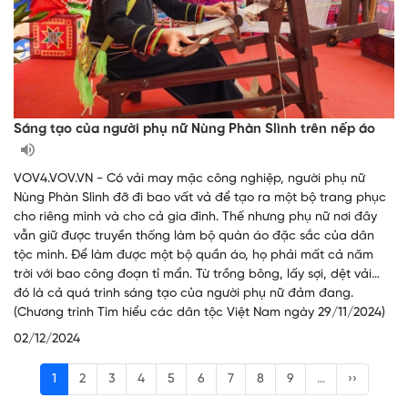
Sáng tạo của người phụ nữ Nùng Phàn Slình trên nếp áo
VOV4.VOV.VN - Có vải may mặc công nghiệp, người phụ nữ
Nùng Phàn Slình đỡ đi bao vất vả để tạo ra một bộ trang phục
cho riêng mình và cho cả gia đình. Thế nhưng phụ nữ nơi đây
vẫn giữ được truyền thống làm bộ quàn áo đặc sắc của dân
tộc mình. Để làm được một bộ quần áo, họ phải mất cả năm
trời với bao công đoạn tỉ mẩn. Từ trồng bông, lấy sợi, dệt vải…
đó là cả quá trình sáng tạo của người phụ nữ đảm đang.
(Chương trình Tìm hiểu các dân tộc Việt Nam ngày 29/11/2024)
02/12/2024
1
2
3
4
5
6
7
8
9
…
››