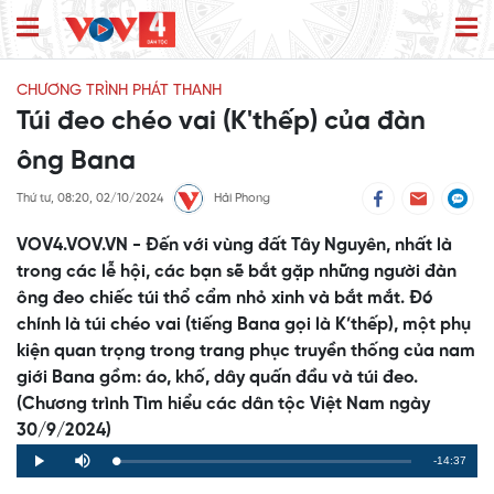
CHƯƠNG TRÌNH PHÁT THANH
Túi đeo chéo vai (K'thếp) của đàn
ông Bana
Thứ tư, 08:20, 02/10/2024
Hải Phong
VOV4.VOV.VN - Đến với vùng đất Tây Nguyên, nhất là
trong các lễ hội, các bạn sẽ bắt gặp những người đàn
ông đeo chiếc túi thổ cẩm nhỏ xinh và bắt mắt. Đó
chính là túi chéo vai (tiếng Bana gọi là K’thếp), một phụ
kiện quan trọng trong trang phục truyền thống của nam
giới Bana gồm: áo, khố, dây quấn đầu và túi đeo.
(Chương trình Tìm hiểu các dân tộc Việt Nam ngày
30/9/2024)
Remaining
-14:37
Loaded
:
Progress
:
Play
Mute
0%
0%
Time