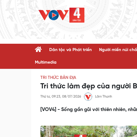
Dân tộc và Phát triển
Người miền núi chấ
Multimedia
TRI THỨC BẢN ĐỊA
Tri thức làm đẹp của người 
Thứ tư, 09:23, 08/07/2026
Lâm Thanh
[VOV4] - Sống gần gũi với thiên nhiên, n