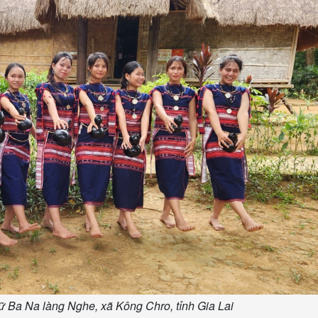
ữ Ba Na làng Nghe, xã Kông Chro, tỉnh Gia Lai