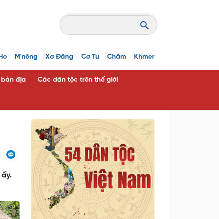
Ho
M'nông
Xơ Đăng
Cơ Tu
Chăm
Khmer
c bản địa
Các dân tộc trên thế giới
 ấy.