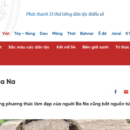
Việt
Tày - Nùng
Dao
Mông
Thái
Bahnar
Ê đê
Jarai
K'
t
Sắc màu các dân tộc
Kết nối 54
Biên giới xanh
Tri thứ
Ba Na
hững phương thức làm đẹp của người Ba Na cũng bắt nguồn từ