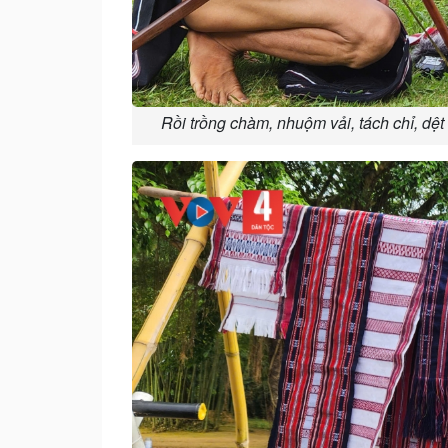
Rồi trồng chàm, nhuộm vải, tách chỉ, dệt 