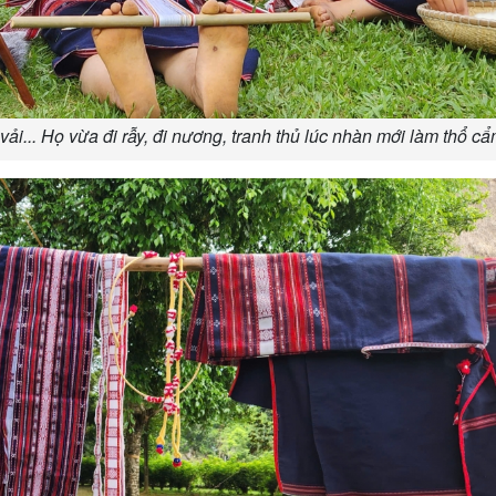
vải... Họ vừa đi rẫy, đi nương, tranh thủ lúc nhàn mới làm thổ cẩ