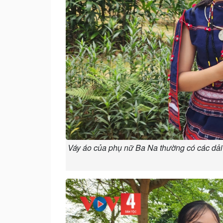
Váy áo của phụ nữ Ba Na thường có các dải 