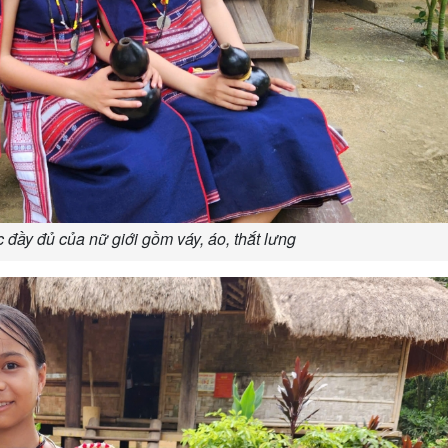
 đầy đủ của nữ giới gồm váy, áo, thắt lưng