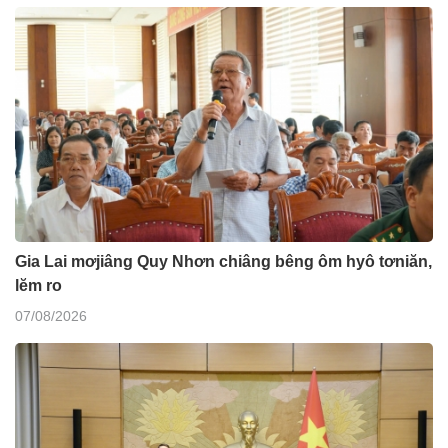
Gia Lai mơjiâng Quy Nhơn chiâng bêng ôm hyô tơniăn,
lĕm ro
07/08/2026