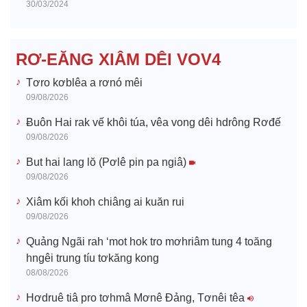
30/03/2024
d
e
RƠ-EĂNG XIÂM DÊI VOV4
o
Tơro kơblêa a rơnó mêi
09/08/2026
Ƀuôn Hai rak vế khôi túa, vêa vong dêi hdrông Rơđế
09/08/2026
But hai lang lŏ (Pơlê pin pa ngiâ)
09/08/2026
Xiâm kối khoh chiâng ai kuăn rui
09/08/2026
Quảng Ngãi rah ‘mot hok tro mơhriâm tung 4 toăng
hngêi trung tíu tơkăng kong
08/08/2026
Hơdruê tiâ pro tơhmâ Mơnê Đảng, Tơnêi têa