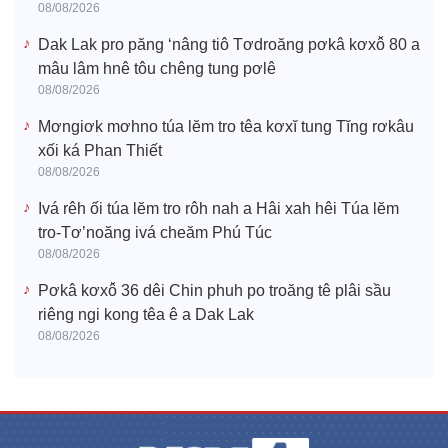
08/08/2026
Dak Lak pro păng ‘nâng tiô Tơdroăng pơkâ kơxô̆ 80 a
mâu lâm hnê tôu chêng tung pơlê
08/08/2026
Mơngiơk mơhno túa lĕm tro têa kơxĭ tung Tĭng rơkâu
xối ká Phan Thiết
08/08/2026
Ivá rêh ối túa lĕm tro rôh nah a Hâi xah hêi Túa lĕm
tro-Tơ’noăng ivá cheăm Phú Túc
08/08/2026
Pơkâ kơxô̆ 36 dêi Chin phuh po troăng tê plâi sầu
riêng ngi kong têa ê a Dak Lak
08/08/2026