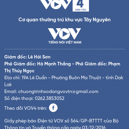
Cơ quan thường trú khu vực Tây Nguyên
Giám đốc: Lê Hải Sơn
Phó Giám đốc: Hà Mạnh Thắng - Phó Giám đốc: Phạm
Thị Thúy Ngọc
Địa chỉ: 19A Lê Duẩn - Phường Buôn Ma Thuột - tỉnh Dak
Lak
Email: chuongtrinhxodangvovtn@gmail.com
Số điện thoại: 0262.3853052
Theo dõi VOV4 trên:
Giấy phép báo Điện tử VOV số 564/GP-BTTTT của Bộ
Thông tin và Truyền thông cấp ngày 03/12/2016