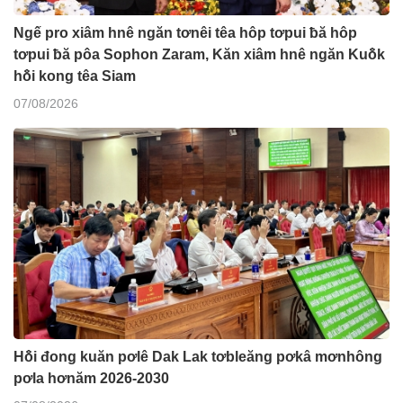
Ngế pro xiâm hnê ngăn tơnêi têa hôp tơpui ƀă hôp
tơpui ƀă pôa Sophon Zaram, Kăn xiâm hnê ngăn Kuô̆k
hô̆i kong têa Siam
07/08/2026
Hô̆i đong kuăn pơlê Dak Lak tơbleăng pơkâ mơnhông
pơla hơnăm 2026-2030