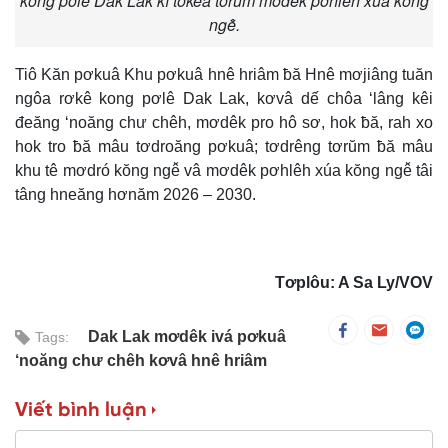
kong pơlê Dak Lak kĭ tơkêa tơrŭm mơdêk pơhlêh xúa kŏng
ngê̆.
Tiô Kăn pơkuâ Khu pơkuâ hnê hriâm ƀă Hnê mơjiâng tuăn
ngôa rơkê kong pơlê Dak Lak, kơvâ dế chôa ‘lâng kêi
đeăng ‘noăng chư chêh, mơdêk pro hô sơ, hok ƀă, rah xo
hok tro ƀă mâu tơdroăng pơkuâ; tơdrêng tơrŭm ƀă mâu
khu tê mơdró kŏng ngê̆ vâ mơdêk pơhlêh xúa kŏng ngê̆ tâi
tâng hneăng hơnăm 2026 – 2030.
Tơplôu: A Sa Ly/VOV
Dak Lak mơdêk ivá pơkuâ
Tags:
‘noăng chư chêh kơvâ hnê hriâm
Viết bình luận