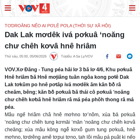
TƠDROĂNG NẾO AI PƠLÊ PƠLA (THỜI SỰ XÃ HỘI)
Dak Lak mơdêk ivá pơkuâ ‘noăng
chư chêh kơvâ hnê hriâm
Thứ sáu, 05:00, 05/06/2026
Tơplôu: A Sa Ly/VOV
VOV.Xơ Đăng - Tung péa hâi lơ 3 ƀă lơ 4/6, Khu pơkuâ
Hnê hriâm ƀă Hnê mơjiâng tuăn ngôa kong pơlê Dak
Lak tơkŭm po hnê pơtâp ivá mơdêk ăm kăn ƀô̆ râ
cheăm, bêng; kăn ƀô̆ pơkuâ ƀă thái cô pơkuâ ‘noăng
chư chêh kơbâ hnê hriâm râ má péa phôh thong râ má
péa.
Mâu ngế hriâm châ hnê mơhno tơ’nôm, xúa ƀă pơkuâ
‘noăng chư chêh tung kơmăi ‘măn ‘noăng chư chêh kơvâ
cheăng; xúa mâu kŏng ngê̆ kơxô̆ gum tung pơkuâ, hnê
mơhno, tơdrêng amê tơpui tơno, tah lôi mâu pá puât ki nếo