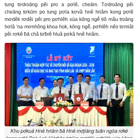
tung tơdroăng pêi pro a pơlê, cheăm. Tơdroăng pêi
cheăng tơkŭm po tung pơla kơvâ hnê hriâm kong pơlê
mơdêk rơdêi pêi pro pơhlêh xúa kŏng ngê̆ tiô mâu troăng
hơlâ ‘na mơnhông khoa hok, kŏng ngê̆, pơhlêh nếo tơmiât
pêi rơkê ƀă châ tơƀrê hluâ pơkâ hnê hriâm.
Khu pơkuâ Hnê hriâm ƀă Hnê mơjiâng tuăn ngôa rơkê