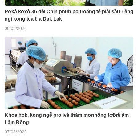
Pơkâ kơxô̆ 36 dêi Chin phuh po troăng tê plâi sầu riêng
ngi kong têa ê a Dak Lak
08/08/2026
Khoa hok, kong ngê̆ pro ivá thăm mơnhông tơƀrê ăm
Lâm Đồng
07/08/2026