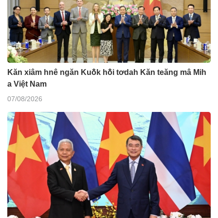
Kăn xiâm hnê ngăn Kuô̆k hô̆i tơdah Kăn teăng mâ Mih
a Việt Nam
07/08/2026