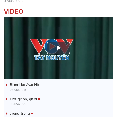
07/08/2026
VIDEO
P
l
Ba ối dê̆ Dam Teang
a
Bi mni kơ Awa Hô
y
08/05/2025
V
Đơs git oh, git bi
06/05/2025
i
Jreng Jrong