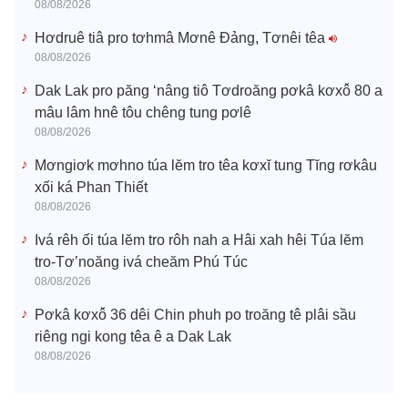
08/08/2026
Hơdruê tiâ pro tơhmâ Mơnê Đảng, Tơnêi têa
08/08/2026
Dak Lak pro păng ‘nâng tiô Tơdroăng pơkâ kơxô̆ 80 a
mâu lâm hnê tôu chêng tung pơlê
08/08/2026
Mơngiơk mơhno túa lĕm tro têa kơxĭ tung Tĭng rơkâu
xối ká Phan Thiết
08/08/2026
Ivá rêh ối túa lĕm tro rôh nah a Hâi xah hêi Túa lĕm
tro-Tơ’noăng ivá cheăm Phú Túc
08/08/2026
Pơkâ kơxô̆ 36 dêi Chin phuh po troăng tê plâi sầu
riêng ngi kong têa ê a Dak Lak
08/08/2026