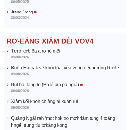
06/05/2025
i
Jreng Jrong
30/03/2024
d
e
RƠ-EĂNG XIÂM DÊI VOV4
o
Tơro kơblêa a rơnó mêi
09/08/2026
Ƀuôn Hai rak vế khôi túa, vêa vong dêi hdrông Rơđế
09/08/2026
But hai lang lŏ (Pơlê pin pa ngiâ)
09/08/2026
Xiâm kối khoh chiâng ai kuăn rui
09/08/2026
Quảng Ngãi rah ‘mot hok tro mơhriâm tung 4 toăng
hngêi trung tíu tơkăng kong