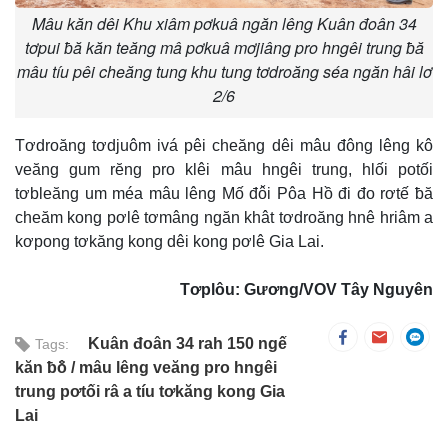
Mâu kăn dêi Khu xiâm pơkuâ ngăn lêng Kuân đoân 34
tơpui ƀă kăn teăng mâ pơkuâ mơjiâng pro hngêi trung ƀă
mâu tíu pêi cheăng tung khu tung tơdroăng séa ngăn hâi lơ
2/6
Tơdroăng tơdjuôm ivá pêi cheăng dêi mâu đông lêng kô
veăng gum rĕng pro klêi mâu hngêi trung, hlối potối
tơbleăng um méa mâu lêng Mố đô̆i Pôa Hồ đi đo rơtế ƀă
cheăm kong pơlê tơmâng ngăn khât tơdroăng hnê hriâm a
kơpong tơkăng kong dêi kong pơlê Gia Lai.
Tơplôu: Gương/VOV Tây Nguyên
Kuân đoân 34 rah 150 ngế
Tags:
kăn ƀô̆
mâu lêng veăng pro hngêi
trung pơtối râ a tíu tơkăng kong Gia
Lai