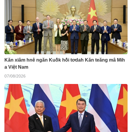
Kăn xiâm hnê ngăn Kuô̆k hô̆i tơdah Kăn teăng mâ Mih
a Việt Nam
07/08/2026