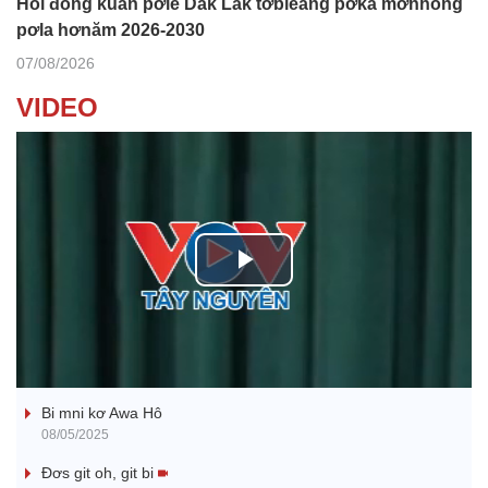
Hô̆i đong kuăn pơlê Dak Lak tơbleăng pơkâ mơnhông
pơla hơnăm 2026-2030
07/08/2026
VIDEO
P
l
Ba ối dê̆ Dam Teang
a
Bi mni kơ Awa Hô
y
08/05/2025
V
Đơs git oh, git bi