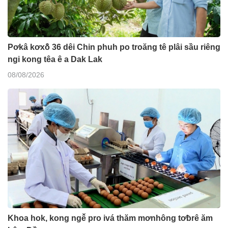
Pơkâ kơxô̆ 36 dêi Chin phuh po troăng tê plâi sầu riêng
ngi kong têa ê a Dak Lak
08/08/2026
Khoa hok, kong ngê̆ pro ivá thăm mơnhông tơƀrê ăm