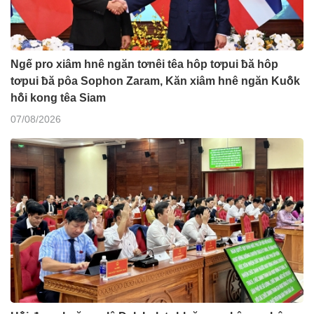
Ngế pro xiâm hnê ngăn tơnêi têa hôp tơpui ƀă hôp
tơpui ƀă pôa Sophon Zaram, Kăn xiâm hnê ngăn Kuô̆k
hô̆i kong têa Siam
07/08/2026