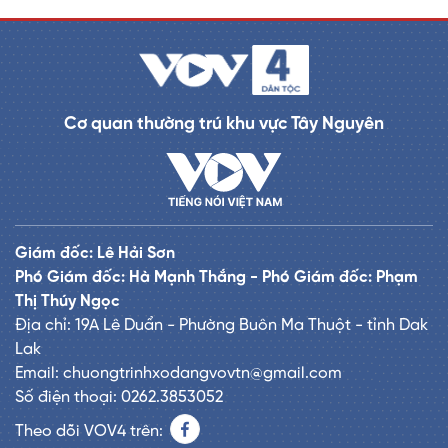
Cơ quan thường trú khu vực Tây Nguyên
Giám đốc: Lê Hải Sơn
Phó Giám đốc: Hà Mạnh Thắng - Phó Giám đốc: Phạm
Thị Thúy Ngọc
Địa chỉ: 19A Lê Duẩn - Phường Buôn Ma Thuột - tỉnh Dak
Lak
Email: chuongtrinhxodangvovtn@gmail.com
Số điện thoại: 0262.3853052
Theo dõi VOV4 trên: