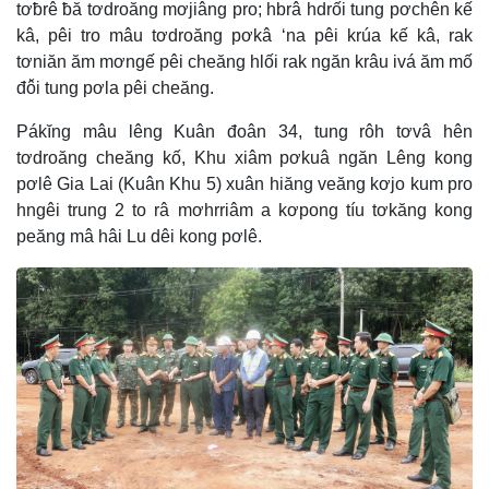
tơƀrê ƀă tơdroăng mơjiâng pro; hbrâ hdrối tung pơchên kế
kâ, pêi tro mâu tơdroăng pơkâ ‘na pêi krúa kế kâ, rak
tơniăn ăm mơngế pêi cheăng hlối rak ngăn krâu ivá ăm mố
đô̆i tung pơla pêi cheăng.
Pákĭng mâu lêng Kuân đoân 34, tung rôh tơvâ hên
tơdroăng cheăng kố, Khu xiâm pơkuâ ngăn Lêng kong
pơlê Gia Lai (Kuân Khu 5) xuân hiăng veăng kơjo kum pro
hngêi trung 2 to râ mơhrriâm a kơpong tíu tơkăng kong
peăng mâ hâi Lu dêi kong pơlê.