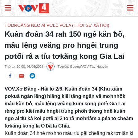
TƠDROĂNG NẾO AI PƠLÊ PƠLA (THỜI SỰ XÃ HỘI)
Kuân đoân 34 rah 150 ngế kăn ƀô̆,
mâu lêng veăng pro hngêi trung
pơtối râ a tíu tơkăng kong Gia Lai
Thứ tư, 10:00, 03/06/2026
Tơplôu: Gương/VOV Tây Nguyên
VOV.Xơ Đăng - Hâi lơ 2/6, Kuân đoân 34 (Khu xiâm
pơkuâ ngăn lêng) hiăng klêi tăng ngăn vâ mơhnhôk
mâu kăn ƀô̆, mâu lêng veăng kum kong pơlê Gia Lai
rĕng pro klêi mâu hngêi trung phôh thong hnê kuăn
ngo ai tíu kâ koi pơtê ai 2 to râ mơhriâm a péa to cheăm
tơkăng kong Ia O ƀă Ia Chía.
Kuân đoân 34 hnê mơhno mâu tíu pêi cheăng rak tơniăn ki