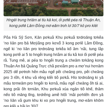
Hngêi trung hriâm ai tíu kâ koi, ối pơtê péa râ Thuận An,
kong pơlê Lâm Đồng mơ-eăm troh lơ 30/7 kô pro klêi
Pôa Hà Sỹ Sơn, Kăn pơkuâ Khu pơkuâ tơdroăng tơkêa
‘no liăn pro ƀă Mơjiâng pro kơxô̆ 3 kong pơlê Lâm Đồng,
ngế ki ‘no liăn pro tơdroăng tơkêa kố ăm ‘nâi, tung lâp
kong pơlê ai 5 to hngêi trung hriâm ai tíu kâ koi ối pơtê péa
râ. Tung mê, ai péa to hngêi trung a cheăm tơkăng kong
Thuận An ƀă Quảng Trực châ pơxiâm pro a mơ’nui hơnăm
2025 dế pơtroh hên mâu ngế pêi cheăng pro, pêi cheăng
pro 3 rôh, 4 khu vâ rĕng klêi tiô pơkâ. Hlo tơdroăng ki yă
mâu tơmeăm pro hngêi to kơnâ, mâu ngế cheăng ôh tá ai,
kong prâi ôh tơniăn, Khu pơkuâ xúa ngăn tiô khế, thăm
nếo tiô măng tĭng, tơdrêng amê hlối ‘mâi pơhlêh đơn yă
‘no liăn vâ gum khu ki xo pro hngêi trung, mơ-eăm khŏm
pro klêi a hâi lơ 30/7.