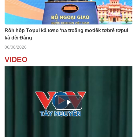
Rôh hôp Tơpui kâ tơno ‘na troăng mơdêk tơƀrê tơpui
kâ dêi Đảng
06/08/2026
VIDEO
P
l
Ba ối dê̆ Dam Teang
a