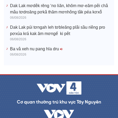
Dak Lak mơdêk rĕng ‘no liăn, khŏm mơ-eăm pêi châ
mâu tơdroăng pơkâ thăm mơnhông tâk péa kơxô̆
06/08/2026
Dak Lak púi tơngah leh tơbleăng plâi sầu riêng pro
pơxúa krá kak ăm mơngế ki pêt
06/08/2026
Ba vâ xeh nu pang hla dru
06/08/2026
Cơ quan thường trú khu vực Tây Nguyên