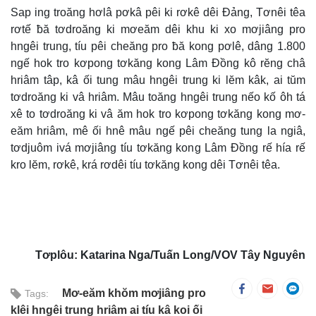
Sap ing troăng hơlâ pơkâ pêi ki rơkê dêi Đảng, Tơnêi têa
rơtế ƀă tơdroăng ki mơeăm dêi khu ki xo mơjiâng pro
hngêi trung, tíu pêi cheăng pro ƀă kong pơlê, dâng 1.800
ngế hok tro kơpong tơkăng kong Lâm Đồng kô rĕng châ
hriâm tâp, kâ ối tung mâu hngêi trung ki lĕm kâk, ai tŭm
tơdroăng ki vâ hriâm. Mâu toăng hngêi trung nếo kố ôh tá
xê to tơdroăng ki vâ ăm hok tro kơpong tơkăng kong mơ-
eăm hriâm, mê ối hnê mâu ngế pêi cheăng tung la ngiâ,
tơdjuôm ivá mơjiâng tíu tơkăng kong Lâm Đồng rế hía rế
kro lĕm, rơkê, krá rơdêi tíu tơkăng kong dêi Tơnêi têa.
Tơplôu: Katarina Nga/Tuấn Long/VOV Tây Nguyên
Mơ-eăm khŏm mơjiâng pro
Tags:
klêi hngêi trung hriâm ai tíu kâ koi ối