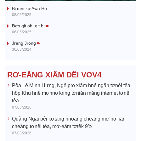
Bi mni kơ Awa Hô
y
08/05/2025
V
Đơs git oh, git bi
06/05/2025
i
Jreng Jrong
30/03/2024
d
e
RƠ-EĂNG XIÂM DÊI VOV4
o
Pôa Lê Minh Hưng, Ngế pro xiâm hnê ngăn tơnêi têa
hôp Khu hnê mơhno kring tơniăn măng internet tơnêi
têa
07/08/2026
Quảng Ngãi pêi kơtăng hnoăng cheăng mơ’no liăn
cheăng tơnêi têa, mơ-eăm tơtêk 9%
07/08/2026