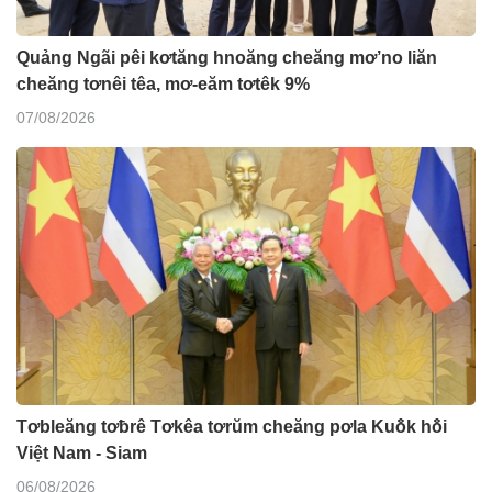
Quảng Ngãi pêi kơtăng hnoăng cheăng mơ’no liăn
cheăng tơnêi têa, mơ-eăm tơtêk 9%
07/08/2026
Tơbleăng tơƀrê Tơkêa tơrŭm cheăng pơla Kuô̆k hô̆i
Việt Nam - Siam
06/08/2026