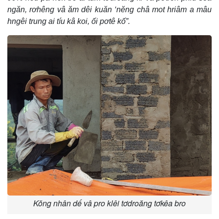
ngăn, rơhêng vâ ăm dêi kuăn ‘nĕng châ mot hriâm a mâu
hngêi trung ai tíu kâ koi, ối pơtê kố”.
Kŏng nhân dế vâ pro klêi tơdroăng tơkêa bro