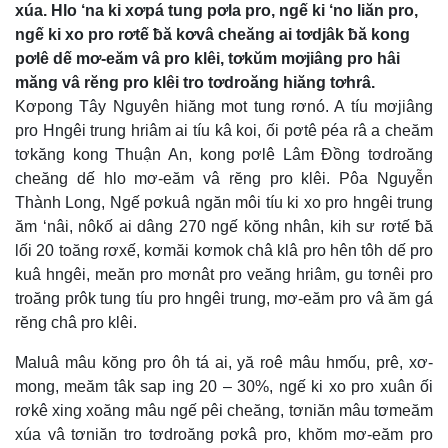
xúa. Hlo ‘na ki xơpá tung pơla pro, ngế ki ‘no liăn pro,
ngế ki xo pro rơtế ƀă kơvâ cheăng ai tơdjâk ƀă kong
pơlê dế mơ-eăm vâ pro klêi, tơkŭm mơjiâng pro hâi
măng vâ rĕng pro klêi tro tơdroăng hiăng tơhrâ.
Kơpong Tây Nguyên hiăng mot tung rơnó. A tíu mơjiâng
pro Hngêi trung hriâm ai tíu kâ koi, ối pơtê péa râ a cheăm
tơkăng kong Thuận An, kong pơlê Lâm Đồng tơdroăng
cheăng dế hlo mơ-eăm vâ rĕng pro klêi. Pôa Nguyễn
Thành Long, Ngế pơkuâ ngăn môi tíu ki xo pro hngêi trung
ăm ‘nâi, nôkố ai dâng 270 ngế kŏng nhân, kih sư rơtế ƀă
lối 20 toăng rơxế, kơmăi kơmok châ klâ pro hên tôh dế pro
kuâ hngêi, meăn pro mơnât pro veăng hriâm, gu tơnêi pro
troăng prôk tung tíu pro hngêi trung, mơ-eăm pro vâ ăm gá
rĕng châ pro klêi.
Maluâ mâu kŏng pro ôh tá ai, yă roê mâu hmốu, prê, xơ-
mong, meăm tâk sap ing 20 – 30%, ngế ki xo pro xuân ối
rơkê xing xoăng mâu ngế pêi cheăng, tơniăn mâu tơmeăm
xúa vâ tơniăn tro tơdroăng pơkâ pro, khŏm mơ-eăm pro