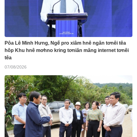
Pôa Lê Minh Hưng, Ngế pro xiâm hnê ngăn tơnêi têa
hôp Khu hnê mơhno kring tơniăn măng internet tơnêi
têa
07/08/2026