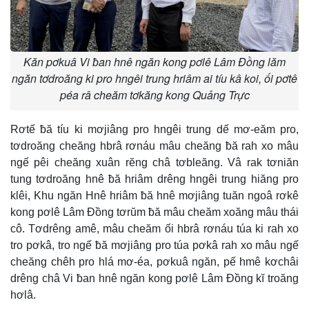
Kăn pơkuâ Vi ƀan hnê ngăn kong pơlê Lâm Đồng lăm
ngăn tơdroăng ki pro hngêi trung hriâm ai tíu kâ koi, ối pơtê
péa râ cheăm tơkăng kong Quảng Trực
Rơtế ƀă tíu ki mơjiâng pro hngêi trung dế mơ-eăm pro,
tơdroăng cheăng hbrâ rơnáu mâu cheăng ƀă rah xo mâu
ngế pêi cheăng xuân rĕng châ tơbleăng. Vâ rak tơniăn
tung tơdroăng hnê ƀă hriâm drêng hngêi trung hiăng pro
klêi, Khu ngăn Hnê hriâm ƀă hnê mơjiâng tuăn ngoâ rơkê
kong pơlê Lâm Đồng tơrŭm ƀă mâu cheăm xoăng mâu thái
cô. Tơdrêng amê, mâu cheăm ối hbrâ rơnáu túa ki rah xo
tro pơkâ, tro ngế ƀă mơjiâng pro túa pơkâ rah xo mâu ngế
cheăng chêh pro hlá mơ-éa, pơkuâ ngăn, pế hmê kơchâi
drêng châ Vi ƀan hnê ngăn kong pơlê Lâm Đồng kĭ troăng
hơlâ.