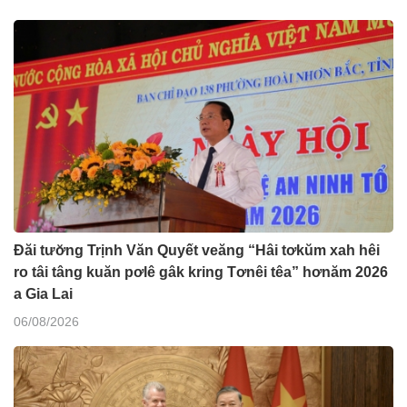
Đăi tươ̆ng Trịnh Văn Quyết veăng “Hâi tơkŭm xah hêi
ro tâi tâng kuăn pơlê gâk kring Tơnêi têa” hơnăm 2026
a Gia Lai
06/08/2026