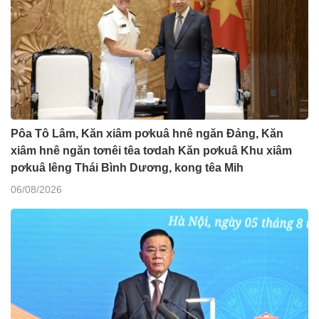
Pôa Tô Lâm, Kăn xiâm pơkuâ hnê ngăn Đảng, Kăn
xiâm hnê ngăn tơnêi têa tơdah Kăn pơkuâ Khu xiâm
pơkuâ lêng Thái Bình Dương, kong têa Mih
06/08/2026