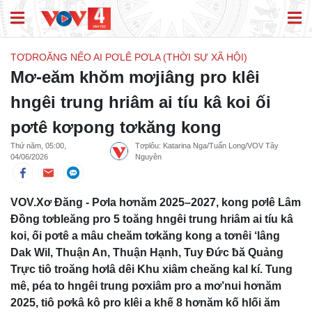
TƠDROĂNG NẾO AI PƠLÊ PƠLA (THỜI SỰ XÃ HỘI)
Mơ-eăm khŏm mơjiâng pro klêi
hngêi trung hriâm ai tíu kâ koi ối
pơtê kơpong tơkăng kong
Thứ năm, 05:00,
Tơplôu: Katarina Nga/Tuấn Long/VOV Tây
04/06/2026
Nguyên
VOV.Xơ Đăng - Pơla hơnăm 2025–2027, kong pơlê Lâm
Đồng tơbleăng pro 5 toăng hngêi trung hriâm ai tíu kâ
koi, ối pơtê a mâu cheăm tơkăng kong a tơnêi ‘lâng
Dak Wil, Thuận An, Thuận Hạnh, Tuy Đức ƀă Quảng
Trực tiô troăng hơlâ dêi Khu xiâm cheăng kal kí. Tung
mê, péa to hngêi trung pơxiâm pro a mơ’nui hơnăm
2025, tiô pơkâ kô pro klêi a khế 8 hơnăm kố hlối ăm