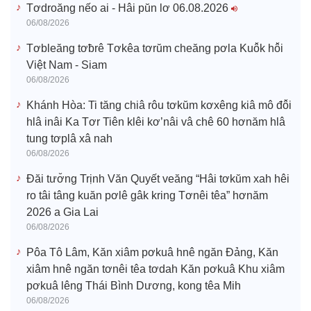
Tơdroăng nếo ai - Hâi pŭn lơ 06.08.2026
06/08/2026
Tơbleăng tơƀrê Tơkêa tơrŭm cheăng pơla Kuô̆k hô̆i
Việt Nam - Siam
06/08/2026
Khánh Hòa: Ti tăng chiâ rôu tơkŭm kơxêng kiâ mô đô̆i
hlâ inâi Ka Tơr Tiên klêi kơ’nâi vâ chê 60 hơnăm hlâ
tung tơplâ xâ nah
06/08/2026
Đăi tươ̆ng Trịnh Văn Quyết veăng “Hâi tơkŭm xah hêi
ro tâi tâng kuăn pơlê gâk kring Tơnêi têa” hơnăm
2026 a Gia Lai
06/08/2026
Pôa Tô Lâm, Kăn xiâm pơkuâ hnê ngăn Đảng, Kăn
xiâm hnê ngăn tơnêi têa tơdah Kăn pơkuâ Khu xiâm
pơkuâ lêng Thái Bình Dương, kong têa Mih
06/08/2026