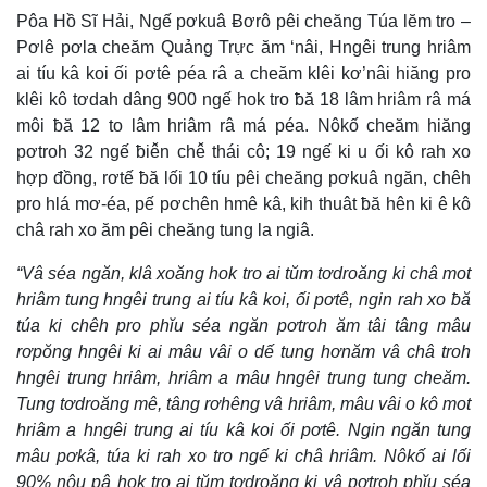
Pôa Hồ Sĩ Hải, Ngế pơkuâ Ƀơrô pêi cheăng Túa lĕm tro –
Pơlê pơla cheăm Quảng Trực ăm ‘nâi, Hngêi trung hriâm
ai tíu kâ koi ối pơtê péa râ a cheăm klêi kơ’nâi hiăng pro
klêi kô tơdah dâng 900 ngế hok tro ƀă 18 lâm hriâm râ má
môi ƀă 12 to lâm hriâm râ má péa. Nôkố cheăm hiăng
pơtroh 32 ngế ƀiê̆n chê̆ thái cô; 19 ngế ki u ối kô rah xo
hợp đồng, rơtế ƀă lối 10 tíu pêi cheăng pơkuâ ngăn, chêh
pro hlá mơ-éa, pế pơchên hmê kâ, kih thuât ƀă hên ki ê kô
châ rah xo ăm pêi cheăng tung la ngiâ.
“Vâ séa ngăn, klâ xoăng hok tro ai tŭm tơdroăng ki châ mot
hriâm tung hngêi trung ai tíu kâ koi, ối pơtê, ngin rah xo ƀă
túa ki chêh pro phĭu séa ngăn pơtroh ăm tâi tâng mâu
rơpŏng hngêi ki ai mâu vâi o dế tung hơnăm vâ châ troh
hngêi trung hriâm, hriâm a mâu hngêi trung tung cheăm.
Tung tơdroăng mê, tâng rơhêng vâ hriâm, mâu vâi o kô mot
hriâm a hngêi trung ai tíu kâ koi ối pơtê. Ngin ngăn tung
mâu pơkâ, túa ki rah xo tro ngế ki châ hriâm. Nôkố ai lối
90% nôu pâ hok tro ai tŭm tơdroăng ki vâ pơtroh phĭu séa