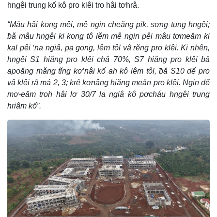
hngêi trung kố kô pro klêi tro hâi tơhrâ.
“Mâu hâi kong mêi, mê ngin cheăng pik, sơng tung hngêi;
ƀă mâu hngêi ki kong tô lĕm mê ngin pêi mâu tơmeăm ki
kal pêi ‘na ngiâ, pa gong, lêm tôl vâ rĕng pro klêi. Ki nhên,
hngêi S1 hiăng pro klêi châ 70%, S7 hiăng pro klêi ƀă
apoăng măng tĭng kơ’nâi kố ah kô lêm tôl, ƀă S10 dế pro
vâ klêi râ má 2, 3; krê kơnâng hiăng meăn pro klêi. Ngin dế
mơ-eăm troh hâi lơ 30/7 la ngiâ kô pơcháu hngêi trung
hriâm kố”.