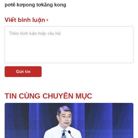
pơtê kơpong tơkăng kong
Viết bình luận
TIN CÙNG CHUYÊN MỤC