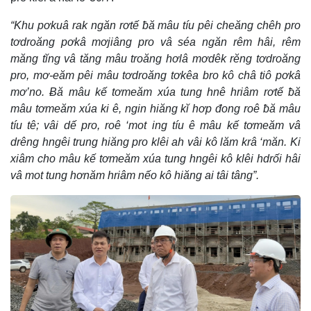
“Khu pơkuâ rak ngăn rơtế ƀă mâu tíu pêi cheăng chêh pro
tơdroăng pơkâ mơjiâng pro vâ séa ngăn rêm hâi, rêm
măng tĭng vâ tăng mâu troăng hơlâ mơdêk rĕng tơdroăng
pro, mơ-eăm pêi mâu tơdroăng tơkêa bro kô châ tiô pơkâ
mơ’no. Ƀă mâu kế tơmeăm xúa tung hnê hriâm rơtế ƀă
mâu tơmeăm xúa ki ê, ngin hiăng kĭ hơp đong roê ƀă mâu
tíu tê; vâi dế pro, roê ‘mot ing tíu ê mâu kế tơmeăm vâ
drêng hngêi trung hiăng pro klêi ah vâi kô lăm krâ ‘măn. Ki
xiâm cho mâu kế tơmeăm xúa tung hngêi kô klêi hdrối hâi
vâ mot tung hơnăm hriâm nếo kô hiăng ai tâi tâng”.