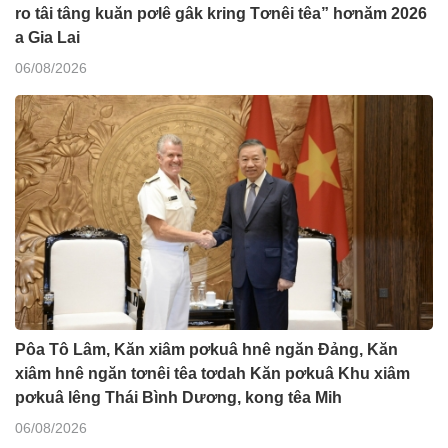
ro tâi tâng kuăn pơlê gâk kring Tơnêi têa” hơnăm 2026
a Gia Lai
06/08/2026
Pôa Tô Lâm, Kăn xiâm pơkuâ hnê ngăn Đảng, Kăn
xiâm hnê ngăn tơnêi têa tơdah Kăn pơkuâ Khu xiâm
pơkuâ lêng Thái Bình Dương, kong têa Mih
06/08/2026