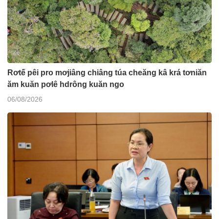
Rơtế pêi pro mơjiâng chiâng túa cheăng kâ krá tơniăn
ăm kuăn pơlê hdrông kuăn ngo
06/08/2026