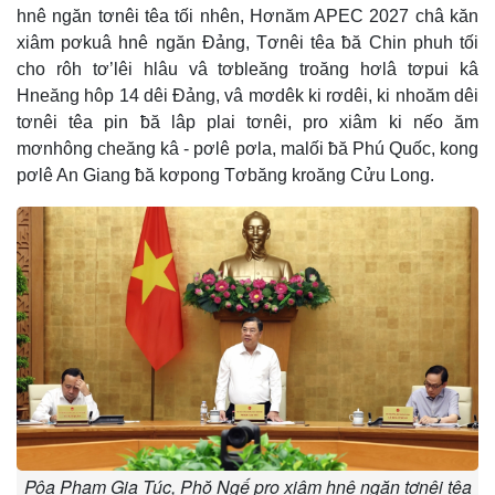
hnê ngăn tơnêi têa tối nhên, Hơnăm APEC 2027 châ kăn
xiâm pơkuâ hnê ngăn Đảng, Tơnêi têa ƀă Chin phuh tối
cho rôh tơ’lêi hlâu vâ tơbleăng troăng hơlâ tơpui kâ
Hneăng hôp 14 dêi Đảng, vâ mơdêk ki rơdêi, ki nhoăm dêi
tơnêi têa pin ƀă lâp plai tơnêi, pro xiâm ki nếo ăm
mơnhông cheăng kâ - pơlê pơla, malối ƀă Phú Quốc, kong
pơlê An Giang ƀă kơpong Tơbăng kroăng Cửu Long.
Pôa Phạm Gia Túc, Phŏ Ngế pro xiâm hnê ngăn tơnêi têa