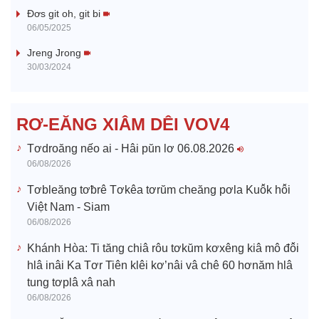
V
Đơs git oh, git bi
06/05/2025
i
Jreng Jrong
30/03/2024
d
e
RƠ-EĂNG XIÂM DÊI VOV4
o
Tơdroăng nếo ai - Hâi pŭn lơ 06.08.2026
06/08/2026
Tơbleăng tơƀrê Tơkêa tơrŭm cheăng pơla Kuô̆k hô̆i
Việt Nam - Siam
06/08/2026
Khánh Hòa: Ti tăng chiâ rôu tơkŭm kơxêng kiâ mô đô̆i
hlâ inâi Ka Tơr Tiên klêi kơ’nâi vâ chê 60 hơnăm hlâ
tung tơplâ xâ nah
06/08/2026