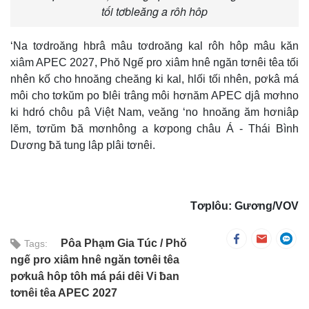
tối tơbleăng a rôh hôp
‘Na tơdroăng hbrâ mâu tơdroăng kal rôh hôp mâu kăn
xiâm APEC 2027, Phŏ Ngế pro xiâm hnê ngăn tơnêi têa tối
nhên kố cho hnoăng cheăng ki kal, hlối tối nhên, pơkâ má
môi cho tơkŭm po ƀlêi trâng môi hơnăm APEC djâ mơhno
ki hdró chôu pâ Việt Nam, veăng ‘no hnoăng ăm hơniâp
lĕm, tơrŭm ƀă mơnhông a kơpong châu Á - Thái Bình
Dương ƀă tung lâp plâi tơnêi.
Tơplôu: Gương/VOV
Pôa Phạm Gia Túc
Phŏ
Tags:
ngế pro xiâm hnê ngăn tơnêi têa
pơkuâ hôp tôh má pái dêi Vi ƀan
tơnêi têa APEC 2027