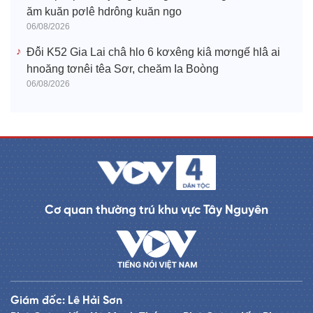
ăm kuăn pơlê hdrông kuăn ngo
06/08/2026
Đô̆i K52 Gia Lai châ hlo 6 kơxêng kiâ mơngế hlâ ai
hnoăng tơnêi têa Sơr, cheăm Ia Boòng
06/08/2026
Cơ quan thường trú khu vực Tây Nguyên
Giám đốc: Lê Hải Sơn