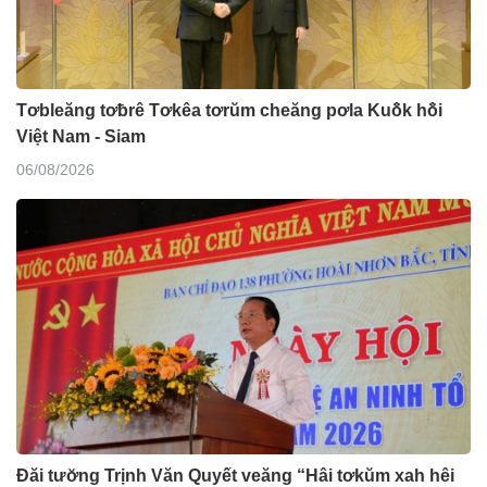
Tơbleăng tơƀrê Tơkêa tơrŭm cheăng pơla Kuô̆k hô̆i
Việt Nam - Siam
06/08/2026
Đăi tươ̆ng Trịnh Văn Quyết veăng “Hâi tơkŭm xah hêi