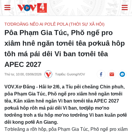
TƠDROĂNG NẾO AI PƠLÊ PƠLA (THỜI SỰ XÃ HỘI)
Pôa Phạm Gia Túc, Phŏ ngế pro
xiâm hnê ngăn tơnêi têa pơkuâ hôp
tôh má pái dêi Vi ƀan tơnêi têa
APEC 2027
Thứ tư, 10:00, 03/06/2026
Tơplôu: Gương/VOV
VOV.Xơ Đăng - Hâi lơ 2/6, a Tíu pêi cheăng Chin phuh,
pôa Phạm Gia Túc, Phŏ ngế pro xiâm hnê ngăn tơnêi
têa, Kăn xiâm hnê ngăn Vi ƀan tơnêi têa APEC 2027
pơkuâ hôp rôh má pái dêi Vi ƀan, tơdjêp mơ’no
tơdrêng troh a tíu hôp mơ’no tơdrêng Vi ban kuăn pơlê
dêi kong pơlê An Giang.
Tơbleăng a rôh hôp, pôa Phạm Gia Túc, Phŏ ngế pro xiâm