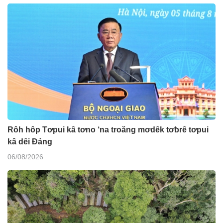
Rôh hôp Tơpui kâ tơno ‘na troăng mơdêk tơƀrê tơpui
kâ dêi Đảng
06/08/2026