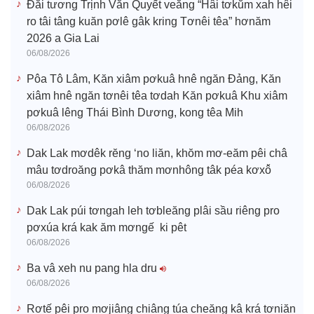
Đăi tươ̆ng Trịnh Văn Quyết veăng “Hâi tơkŭm xah hêi
ro tâi tâng kuăn pơlê gâk kring Tơnêi têa” hơnăm
2026 a Gia Lai
06/08/2026
Pôa Tô Lâm, Kăn xiâm pơkuâ hnê ngăn Đảng, Kăn
xiâm hnê ngăn tơnêi têa tơdah Kăn pơkuâ Khu xiâm
pơkuâ lêng Thái Bình Dương, kong têa Mih
06/08/2026
Dak Lak mơdêk rĕng ‘no liăn, khŏm mơ-eăm pêi châ
mâu tơdroăng pơkâ thăm mơnhông tâk péa kơxô̆
06/08/2026
Dak Lak púi tơngah leh tơbleăng plâi sầu riêng pro
pơxúa krá kak ăm mơngế ki pêt
06/08/2026
Ba vâ xeh nu pang hla dru
06/08/2026
Rơtế pêi pro mơjiâng chiâng túa cheăng kâ krá tơniăn