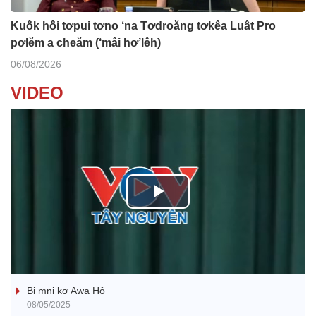
Kuô̆k hô̆i tơpui tơno ‘na Tơdroăng tơkêa Luât Pro
pơlĕm a cheăm (‘mâi hơ’lêh)
06/08/2026
VIDEO
P
l
Ba ối dê̆ Dam Teang
a
Bi mni kơ Awa Hô
y
08/05/2025