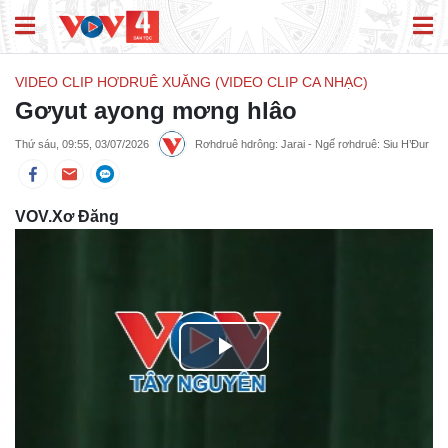
VIDEO CLIP HƠDRUÊ XUĂNG (VIDEO CLIP CA NHẠC)
Gơyut ayong mơng hlâo
Thứ sáu, 09:55, 03/07/2026
Rơhdruê hdrông: Jarai - Ngế rơhdruê: Siu H’Đur
VOV.Xơ Đăng
Play
Video