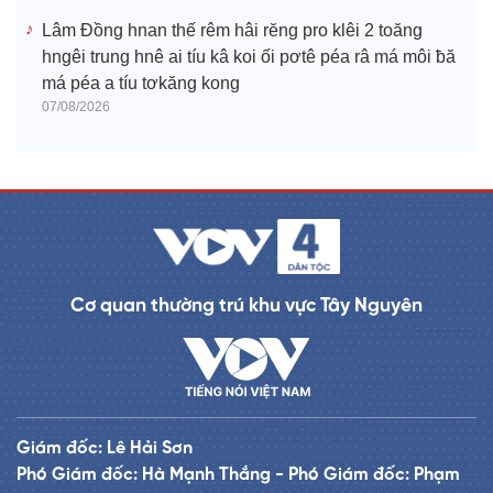
Lâm Đồng hnan thế rêm hâi rĕng pro klêi 2 toăng
hngêi trung hnê ai tíu kâ koi ối pơtê péa râ má môi ƀă
má péa a tíu tơkăng kong
07/08/2026
Cơ quan thường trú khu vực Tây Nguyên
Giám đốc: Lê Hải Sơn
Phó Giám đốc: Hà Mạnh Thắng - Phó Giám đốc: Phạm