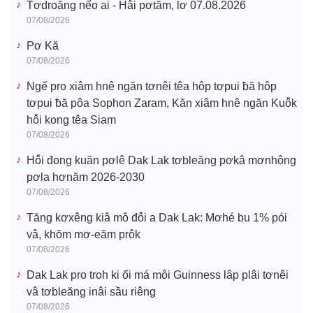
Tơdroăng nếo ai - Hâi pơtăm, lơ 07.08.2026
07/08/2026
Pơ Kă
07/08/2026
Ngế pro xiâm hnê ngăn tơnêi têa hôp tơpui ƀă hôp
tơpui ƀă pôa Sophon Zaram, Kăn xiâm hnê ngăn Kuô̆k
hô̆i kong têa Siam
07/08/2026
Hô̆i đong kuăn pơlê Dak Lak tơbleăng pơkâ mơnhông
pơla hơnăm 2026-2030
07/08/2026
Tăng kơxêng kiâ mô đô̆i a Dak Lak: Mơhé bu 1% pói
vâ, khŏm mơ-eăm prôk
07/08/2026
Dak Lak pro troh ki ối má môi Guinness lâp plâi tơnêi
vâ tơbleăng inâi sầu riêng
07/08/2026