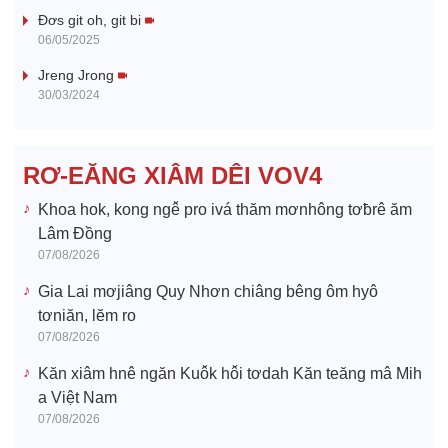
V
Đơs git oh, git bi
06/05/2025
i
Jreng Jrong
30/03/2024
d
e
RƠ-EĂNG XIÂM DÊI VOV4
o
Khoa hok, kong ngê̆ pro ivá thăm mơnhông tơƀrê ăm
Lâm Đồng
07/08/2026
Gia Lai mơjiâng Quy Nhơn chiâng bêng ôm hyô
tơniăn, lĕm ro
07/08/2026
Kăn xiâm hnê ngăn Kuô̆k hô̆i tơdah Kăn teăng mâ Mih
a Việt Nam
07/08/2026