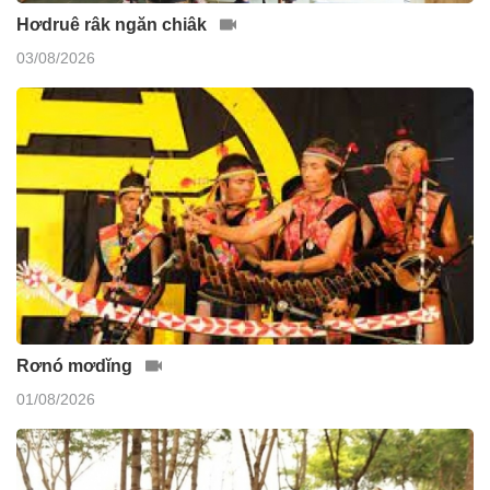
Hơdruê râk ngăn chiâk
03/08/2026
Rơnó mơdĭng
01/08/2026