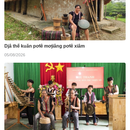
Djâ thế kuăn pơlê mơjiâng pơlê xiâm
05/08/2026