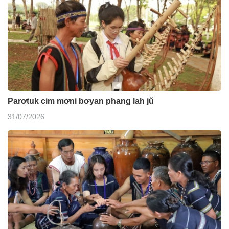
Parơtuk cim mơni bơyan phang lah jŭ
31/07/2026