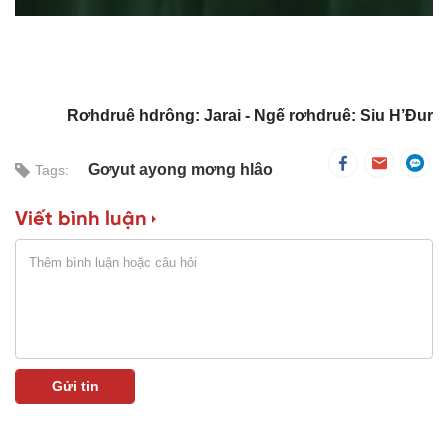
Rơhdruê hdrông: Jarai - Ngế rơhdruê: Siu H’Đur
Gơyut ayong mơng hlâo
Tags:
Viết bình luận