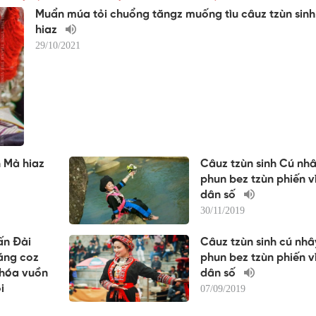
Muẩn múa tỏi chuổng tăngz muống tìu câuz tzùn sin
hiaz
29/10/2021
h Mà hiaz
Câuz tzùn sinh Cú nh
phun bez tzùn phiến v
dân số
30/11/2019
ấn Đài
Câuz tzùn sinh cú nhâ
háng coz
phun bez tzùn phiến v
 hóa vuồn
dân số
i
07/09/2019