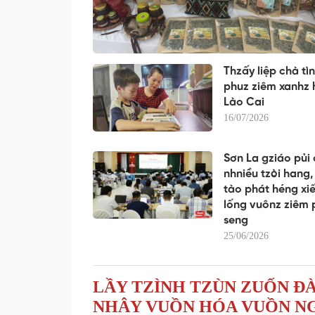
Thzấy liệp chà tì
phuz ziêm xanhz
Lào Cai
16/07/2026
Sơn La gziáo pủi 
nhniều tzòi hang,
tào phát héng xi
lống vuônz ziêm 
seng
25/06/2026
LẦY TZÌNH TZÙN ZUỐN Đ
NHÂY VUỒN HÓA VUỒN NG