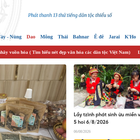
ày - Nùng
Dao
Mông
Thái
Bahnar
Ê đê
Jarai
K'Ho
nhây vuồn hóa ( Tìm hiểu nét đẹp văn hóa các dân tộc Việt Nam)
L
Lầy tzình phát sinh ừu miền 
5 hoi 6/8/2026
06/08/2026