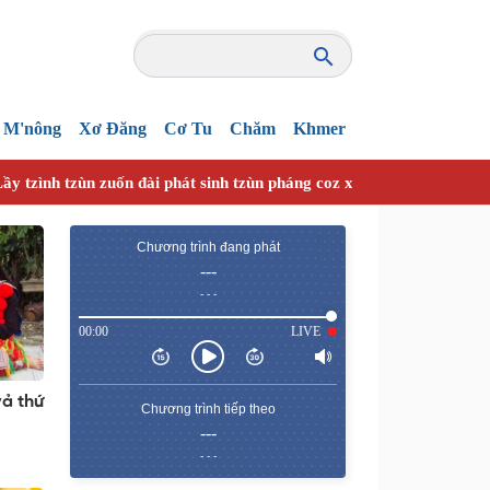
M'nông
Xơ Đăng
Cơ Tu
Chăm
Khmer
ầy tzình tzùn zuốn đài phát sinh tzùn pháng coz xanhz nhây vuồn h
Chương trình đang phát
---
- - -
00:00
LIVE
vả thứ
Chương trình tiếp theo
---
- - -