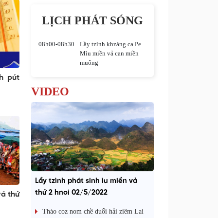
LỊCH PHÁT SÓNG
08h00-08h30
Lầy tzình khzáng ca Pẹ
Mìu miền vả can miền
muống
h pút
VIDEO
Lầy tzình phát sinh ìu miền vả
thứ 2 hnoi 02/5/2022
vả thứ
Tháo coz nom chề duổi hải ziêm Lai