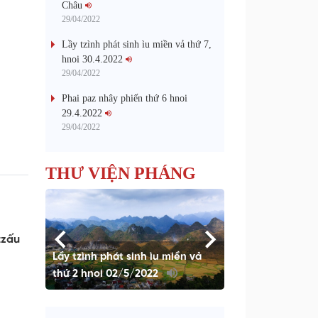
Châu
29/04/2022
Lầy tzình phát sinh ìu miền vả thứ 7,
hnoi 30.4.2022
29/04/2022
Phai paz nhây phiến thứ 6 hnoi
29.4.2022
29/04/2022
THƯ VIỆN PHÁNG
tzấu
 tzòi
Lầy tzình phát sinh ìu miền vả
Tháo coz nom chề
thứ 2 hnoi 02/5/2022
Lai Châu