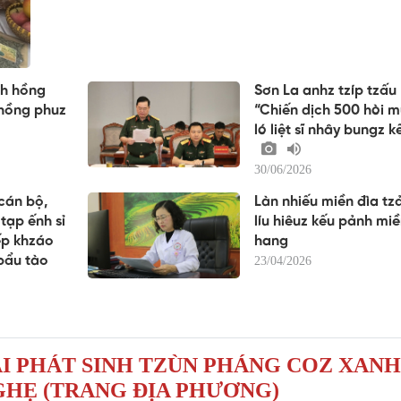
nh hồng
Sơn La anhz tzíp tzấu
 hồng phuz
“Chiến dịch 500 hòi 
ló liệt sĩ nhây bungz k
30/06/2026
cán bộ,
Làn nhiếu miền đìa tz
 tạp ếnh sỉ
líu hiêuz kếu pảnh miề
ếp khzáo
hang
pẩu tào
23/04/2026
ÀI PHÁT SINH TZÙN PHÁNG COZ XAN
HẸ (TRANG ĐỊA PHƯƠNG)