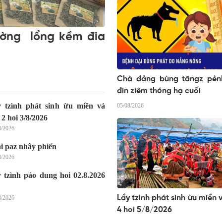
ường lổng kềm đia
Chà đảng bùng tăngz pẻn
đin ziêm thóng hạ cuối
 tzình phát sinh ừu miền vả
05/08/2026
 2 hoi 3/8/2026
8/2026
i paz nhây phiến
8/2026
 tzình páo dung hoi 02.8.2026
Lầy tzình phát sinh ừu miền 
8/2026
4 hoi 5/8/2026