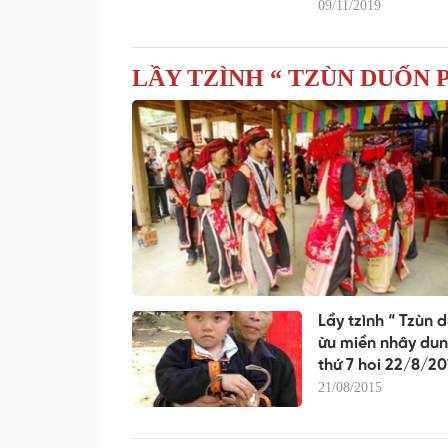
09/11/2019
LẦY TZÌNH “ TZÙN DUỐN 
Lầy tzình “ Tzùn 
ừu miền nhây dun
thứ 7 hoi 22/8/2
21/08/2015