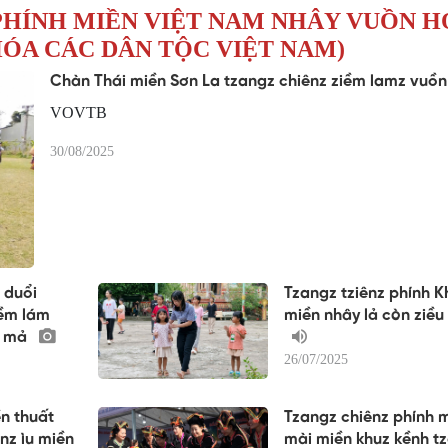
 PHÍNH MIỀN VIỆT NAM NHÂY VUỒN H
 HÓA CÁC DÂN TỘC VIỆT NAM)
Chàn Thái miền Sơn La tzangz chiênz ziềm lamz vuồ
VOVTB
30/08/2025
 duổi
Tzangz tziênz phính 
iềm lám
miền nhây lả còn ziều
ài mả
26/07/2025
ền thuất
Tzangz chiênz phính 
nz ìu miền
mài miền khuz kềnh t