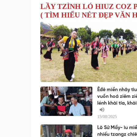
LẦY TZÌNH LÓ HIUZ COZ
( TÌM HIỂU NÉT ĐẸP VĂN
Êđê miền nhây tìu
vuồn hoá ziêm z
lénh khài tía, kh
15/08/2025
Lò Sử Mẩy- ìu mi
nhiếu tzangz chiê