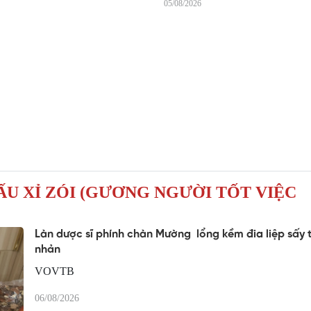
05/08/2026
ẤU XỈ ZÓI (GƯƠNG NGƯỜI TỐT VIỆC
Làn dược sĩ phính chàn Mường lổng kềm đia liệp sấy 
nhản
Coz nom khzia tho nhniều
tháo kếu tẩy hang
VOVTB
06/08/2026