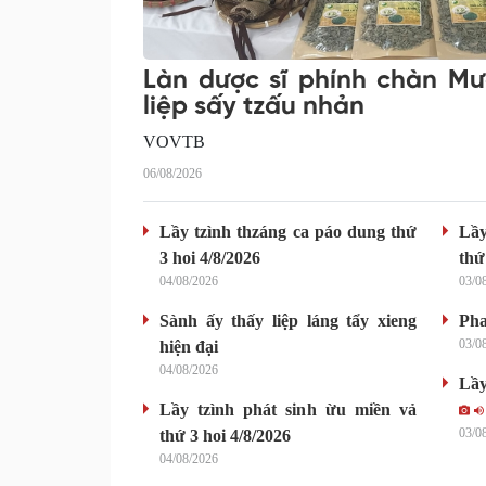
Làn dược sĩ phính chàn M
liệp sấy tzấu nhản
VOVTB
06/08/2026
Lầy tzình thzáng ca páo dung thứ
Lầy
3 hoi 4/8/2026
thứ
04/08/2026
03/0
Sành ấy thấy liệp láng tẩy xieng
Pha
03/0
hiện đại
04/08/2026
Lầy
Lầy tzình phát sinh ừu miền vả
03/0
thứ 3 hoi 4/8/2026
04/08/2026