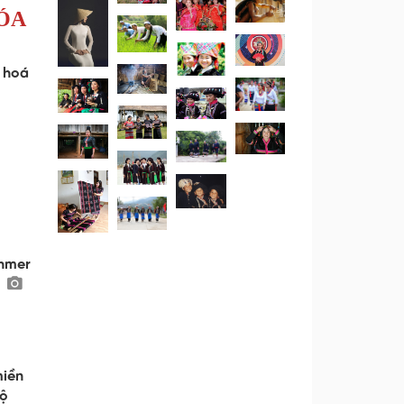
ÓA
n hoá
Khmer
miền
zộ