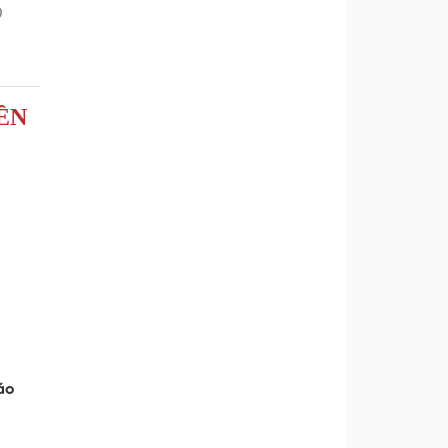
ỀN
áo