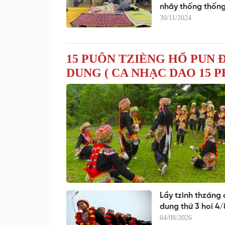
nhây thống thốn
30/11/2024
15 PUÔN TZIÈNG HỔ PUN 
DUNG ( CA NHẠC DAO 15 P
Lầy tzình thzáng
dung thứ 3 hoi 4
04/08/2026