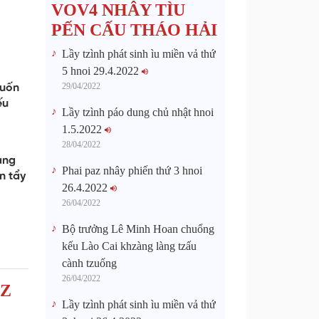
VOV4 NHÂY TÌU
PẾN CẤU THÁO HẢI
Lầy tzình phát sinh ìu miền vả thứ
5 hnoi 29.4.2022
29/04/2022
muốn
ếu
Lầy tzình páo dung chủ nhật hnoi
1.5.2022
28/04/2022
ảng
Phai paz nhây phiến thứ 3 hnoi
n tẩy
26.4.2022
26/04/2022
Bộ trưởng Lê Minh Hoan chuổng
kếu Lào Cai khzàng làng tzấu
cành tzuống​
26/04/2022
HZ
Lầy tzình phát sinh ìu miền vả thứ