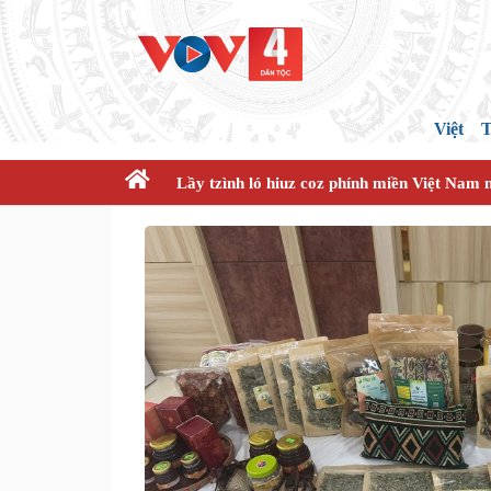
Việt
T
Lầy tzình ló hiuz coz phính miền Việt Nam 