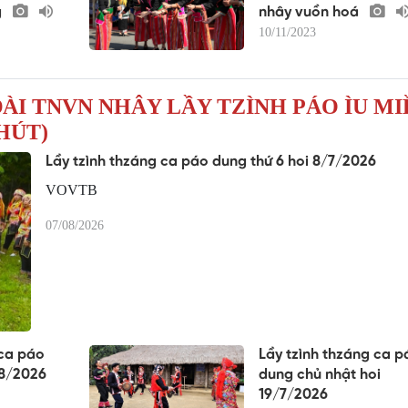
g
nhây vuồn hoá
10/11/2023
ĐÀI TNVN NHÂY LẦY TZÌNH PÁO ÌU MI
HÚT)
Lầy tzình thzáng ca páo dung thứ 6 hoi 8/7/2026
VOVTB
07/08/2026
 ca páo
Lầy tzình thzáng ca p
/8/2026
dung chủ nhật hoi
19/7/2026