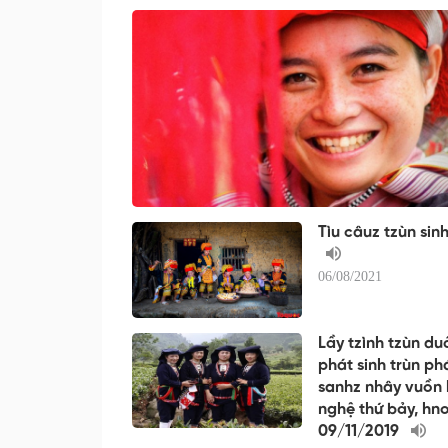
Tìu câuz tzùn sin
06/08/2021
Lầy tzình tzùn du
phát sinh trùn p
sanhz nhây vuồn
nghệ thứ bảy, hno
09/11/2019