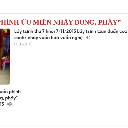
PHÍNH ỪU MIỀN NHÂY DUNG, PHÂY”
Lầy tzình thứ 7 hnoi 7/11/2015 Lầy tzình tzùn duấn coz
sanhz nhây vuồn hoá vuồn nghệ
06/11/2015
duốn phính
g, phây”
015