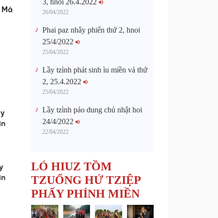
3, hnoi 26.4.2022
h Mà
26/04/2022
Phai paz nhây phiến thứ 2, hnoi
25/4/2022
25/04/2022
Lầy tzình phát sinh ìu miền vả thứ
2, 25.4.2022
25/04/2022
Lầy tzình páo dung chủ nhật hoi
ây
24/4/2022
ìn
22/04/2022
LÓ HIUZ TỒM
y
ìn
TZUỐNG HỨ TZIỆP
PHẤY PHÍNH MIỀN