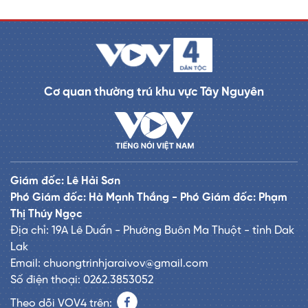
Cơ quan thường trú khu vực Tây Nguyên
Giám đốc: Lê Hải Sơn
Phó Giám đốc: Hà Mạnh Thắng - Phó Giám đốc: Phạm
Thị Thúy Ngọc
Địa chỉ: 19A Lê Duẩn - Phường Buôn Ma Thuột - tỉnh Dak
Lak
Email: chuongtrinhjaraivov@gmail.com
Số điện thoại: 0262.3853052
Theo dõi VOV4 trên: