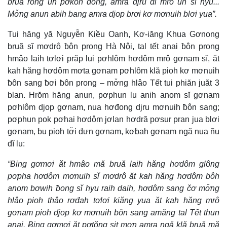
bruă rông un pơkon dong, amra djru đĭ mrô un sĭ hyu...
Mơ̆ng anun abih bang amra djop brơi kơ mơnuih blơi yua”.
Tui hăng yă Nguyễn Kiều Oanh, Kơ-iăng Khua Gơnong
bruă sĭ mơdrô ƀôn prong Hà Nội, tal tết anai ƀôn prong
hmâo laih tơlơi prăp lui pơhlôm hơdôm mrô gơnam sĭ, ăt
kah hăng hơdôm mơta gơnam pơhlôm klă pioh kơ mơnuih
ƀôn sang ƀơi ƀôn prong – mơ̆ng hlâo Tết tui phiăn juăt 3
blan. Hrŏm hăng anun, pơphun lu anih anom sĭ gơnam
pơhlôm djop gơnam, nua hơđong djru mơnuih ƀôn sang;
pơphun pok pơhai hơdôm jơlan hơdră pơsur pran jua blơi
gơnam, ƀu pioh tơ̆i đưn gơnam, kơƀah gơnam ngă nua ñu
đĭ lu:
“Ƀing gơmơi ăt hmâo mă bruă laih hăng hơdôm glông
pơpha hơdôm mơnuih sĭ mơdrô ăt kah hăng hơdôm bôh
anom bơwih ƀong sĭ hyu raih daih, hơdôm sang čơ mơ̆ng
hlâo pioh thâo rơđah tơlơi kiăng yua ăt kah hăng mrô
gơnam pioh djop kơ mơnuih ƀôn sang amăng tal Tết thun
anai. Ƀing gơmơi ăt pơtŏng sit mơn amra ngă klă bruă mă