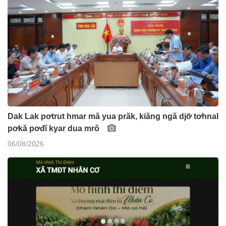
Dak Lak pơtrut hmar mă yua prăk, kiăng ngă djơ̆ tơhnal
pơkă pơđĭ kyar dua mrô
06/08/2026