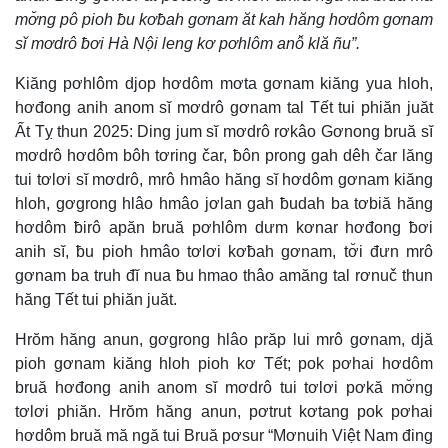
mơ̆ng pô pioh ƀu kơƀah gơnam ăt kah hăng hơdôm gơnam
sĭ mơdrô ƀơi Hà Nội leng kơ pơhlôm anô̆ klă ñu”.
Kiăng pơhlôm djop hơdôm mơta gơnam kiăng yua hloh,
hơđong anih anom sĭ mơdrô gơnam tal Tết tui phiăn juăt
Ất Tỵ thun 2025: Ding jum sĭ mơdrô rơkâo Gơnong bruă sĭ
mơdrô hơdôm bôh tơring čar, ƀôn prong gah dêh čar lăng
tui tơlơi sĭ mơdrô, mrô hmâo hăng sĭ hơdôm gơnam kiăng
hloh, gơgrong hlâo hmâo jơlan gah ƀudah ba tơbiă hăng
hơdôm ƀirô apăn bruă pơhlôm dưm kơnar hơđong ƀơi
anih sĭ, ƀu pioh hmâo tơlơi kơƀah gơnam, tơ̆i đưn mrô
gơnam ba truh đĭ nua ƀu hmao thâo amăng tal rơnuč thun
hăng Tết tui phiăn juăt.
Hrŏm hăng anun, gơgrong hlâo prăp lui mrô gơnam, djă
pioh gơnam kiăng hloh pioh kơ Tết; pok pơhai hơdôm
bruă hơđong anih anom sĭ mơdrô tui tơlơi pơkă mơ̆ng
tơlơi phiăn. Hrŏm hăng anun, pơtrut kơtang pok pơhai
hơdôm bruă mă ngă tui Bruă pơsur “Mơnuih Việt Nam đing