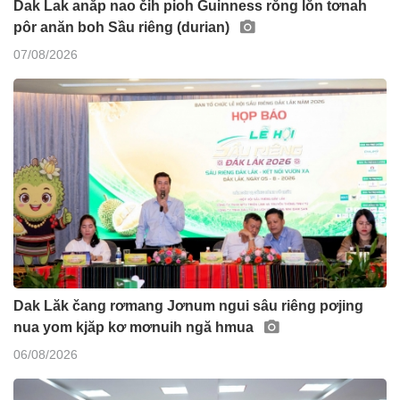
Dak Lak anăp nao čih pioh Guinness rŏng lŏn tơnah
pôr anăn boh Sầu riêng (durian)
07/08/2026
Dak Lăk čang rơmang Jơnum ngui sâu riêng pơjing
nua yom kjăp kơ mơnuih ngă hmua
06/08/2026