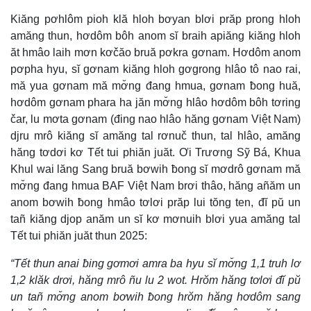
Kiăng pơhlôm pioh klă hloh bơyan blơi prăp prong hloh
amăng thun, hơdôm bôh anom sĭ braih apiăng kiăng hloh
ăt hmâo laih mơn kơčăo bruă pơkra gơnam. Hơdôm anom
pơpha hyu, sĭ gơnam kiăng hloh gơgrong hlâo tô nao rai,
mă yua gơnam mă mơ̆ng đang hmua, gơnam ƀong huă,
hơdôm gơnam phara ha jăn mơ̆ng hlâo hơdôm bôh tơring
čar, lu mơta gơnam (đing nao hlâo hăng gơnam Việt Nam)
djru mrô kiăng sĭ amăng tal rơnuč thun, tal hlâo, amăng
hăng tơdơi kơ Tết tui phiăn juăt. Ơi Trương Sỹ Bá, Khua
Khul wai lăng Sang bruă bơwih ƀong sĭ mơdrô gơnam mă
mơ̆ng đang hmua BAF Việt Nam brơi thâo, hăng añăm un
anom bơwih ƀong hmâo tơlơi prăp lui tŏng ten, đĭ pŭ un
tañ kiăng djop anăm un sĭ kơ mơnuih blơi yua amăng tal
Tết tui phiăn juăt thun 2025:
“Tết thun anai ƀing gơmơi amra ba hyu sĭ mơ̆ng 1,1 truh lơ
1,2 klăk drơi, hăng mrô ñu lu 2 wot. Hrŏm hăng tơlơi đĭ pŭ
un tañ mơ̆ng anom bơwih ƀong hrŏm hăng hơdôm sang