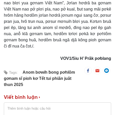
nao blơi yua gơnam Việt Nam”, Jơlan hơdră ba gơnam
Việt Nam nao pơ̆ plơi pla, nao pơ̆ kual, ƀut sang măi pơkĕ
hrŏm hăng hơdôm jơlan hơdră jơnum ngui sang čơ, pơsur
pran jua, hrŏ trun nua, pơsur mơnuih blơi yua. Kơtưn bruă
pel ĕp, lăng tui anih anom sĭ mơdrô, đing nao pel ĕp gah
nua, anô̆ klă gơnam tam, hơdôm tơlơi pơkă kơ pơhlôm
gơnam ƀong huă, hơdôm bruă ngă djă kŏng pioh gơnam
či đĭ nua ča čot./.
VOV1/Siu H’ Prăk pơblang
Anom bơwih ƀong pơhlôm
Tags:
gơnam sĭ pioh kơ Tết tui phiăn juăt
thun 2025
Viết bình luận