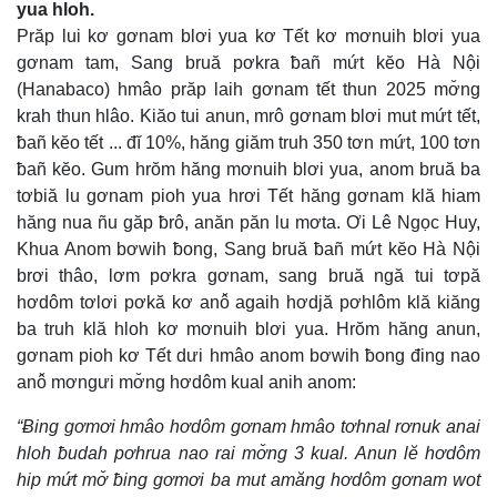
yua hloh.
Prăp lui kơ gơnam blơi yua kơ Tết kơ mơnuih blơi yua
gơnam tam, Sang bruă pơkra ƀañ mứt kĕo Hà Nội
(Hanabaco) hmâo prăp laih gơnam tết thun 2025 mơ̆ng
krah thun hlâo. Kiăo tui anun, mrô gơnam blơi mut mứt tết,
ƀañ kĕo tết ... đĭ 10%, hăng giăm truh 350 tơn mứt, 100 tơn
ƀañ kĕo. Gum hrŏm hăng mơnuih blơi yua, anom bruă ba
tơbiă lu gơnam pioh yua hrơi Tết hăng gơnam klă hiam
hăng nua ñu găp ƀrô, anăn păn lu mơta. Ơi Lê Ngọc Huy,
Khua Anom bơwih ƀong, Sang bruă ƀañ mứt kĕo Hà Nội
brơi thâo, lơm pơkra gơnam, sang bruă ngă tui tơpă
hơdôm tơlơi pơkă kơ anô̆ agaih hơdjă pơhlôm klă kiăng
ba truh klă hloh kơ mơnuih blơi yua. Hrŏm hăng anun,
gơnam pioh kơ Tết dưi hmâo anom bơwih ƀong đing nao
anô̆ mơngưi mơ̆ng hơdôm kual anih anom:
“Ƀing gơmơi hmâo hơdôm gơnam hmâo tơhnal rơnuk anai
hloh ƀudah pơhrua nao rai mơ̆ng 3 kual. Anun lĕ hơdôm
hip mứt mơ̆ ƀing gơmơi ba mut amăng hơdôm gơnam wot