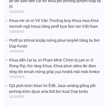
pri đơ đam dêh čar kơ bruă pôr pơhing pơtom hiăp tal
IX
13/10/2023
Khua mir sir ơi Võ Văn Thưởng bưp Khua mua Khul
mơnuih ngă hmua hăng pơđĭ kyar ƀon lan Việt Nam
13/10/2023
Pơđĭ tui tơhnal kơjăp mơ̆ng phun kơphê hăng tiu ƀơi
Dap Kơdư
13/10/2023
Khua dêh čar ta, ơi Phạm Minh Chính tŭ jum ơi Ji
Rong Rip, Kơ-iăng Khua, Khua phun akha đơ đam
rŏng lŏn tơnah mơ̆ng grŭp yua hơdră măi mok Amkor
13/10/2023
Djă pioh tơlơi khan hri Êđê, Jarai amăng glông pôr
pơhing tơlơi djuai ania ƀiă ƀơi kual Dap kơdư
12/10/2023