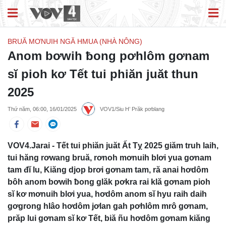
BRUĂ MƠNUIH NGĂ HMUA (NHÀ NÔNG)
Anom bơwih ƀong pơhlôm gơnam
sĭ pioh kơ Tết tui phiăn juăt thun
2025
Thứ năm, 06:00, 16/01/2025
VOV1/Siu H’ Prăk pơblang
VOV4.Jarai - Tết tui phiăn juăt Ất Tỵ 2025 giăm truh laih,
tui hăng rơwang bruă, rơnoh mơnuih blơi yua gơnam
tam đĭ lu, Kiăng djop brơi gơnam tam, ră anai hơdôm
bôh anom bơwih ƀong glăk pơkra rai klă gơnam pioh
sĭ kơ mơnuih blơi yua, hơdôm anom sĭ hyu raih daih
gơgrong hlâo hơdôm jơlan gah pơhlôm mrô gơnam,
prăp lui gơnam sĭ kơ Tết, biă ñu hơdôm gơnam kiăng