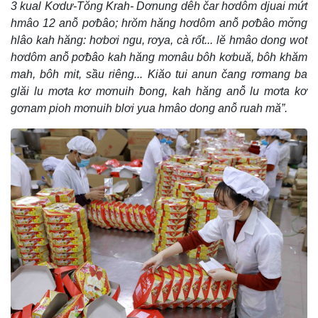
3 kual Kơdư-Tŏng Krah- Dơnung dêh čar hơdôm djuai mứt
hmâo 12 anô̆ pơƀâo; hrŏm hăng hơdôm anô̆ pơƀâo mơ̆ng
hlâo kah hăng: hơbơi ngu, rơya, cà rốt... lĕ hmâo dong wot
hơdôm anô̆ pơƀâo kah hăng mơnâu bôh kơbuă, bôh khăm
mah, bôh mit, sầu riêng... Kiăo tui anun čang rơmang ba
glăi lu mơta kơ mơnuih ƀong, kah hăng anô̆ lu mơta kơ
gơnam pioh mơnuih blơi yua hmâo dong anô̆ ruah mă”.