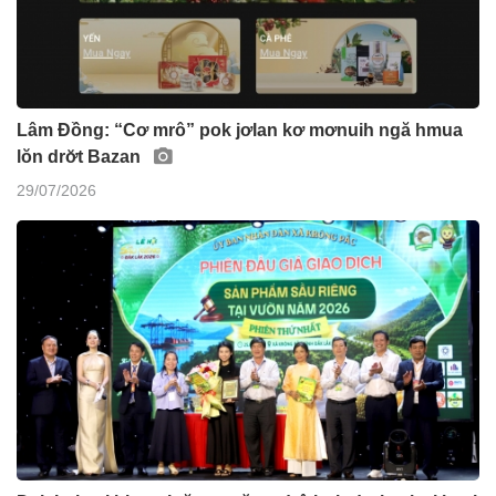
Lâm Đồng: “Cơ mrô” pok jơlan kơ mơnuih ngă hmua
lŏn drơ̆t Bazan
29/07/2026