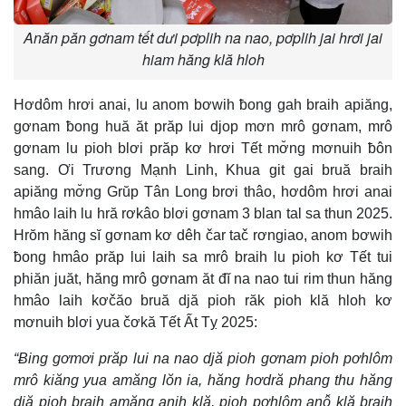
Anăn păn gơnam tết dưi pơplih na nao, pơplih jai hrơi jai
hiam hăng klă hloh
Hơdôm hrơi anai, lu anom bơwih ƀong gah braih apiăng,
gơnam ƀong huă ăt prăp lui djop mơn mrô gơnam, mrô
gơnam lu pioh blơi prăp kơ hrơi Tết mơ̆ng mơnuih ƀôn
sang. Ơi Trương Mạnh Linh, Khua git gai bruă braih
apiăng mơ̆ng Grŭp Tân Long brơi thâo, hơdôm hrơi anai
hmâo laih lu hră rơkâo blơi gơnam 3 blan tal sa thun 2025.
Hrŏm hăng sĭ gơnam kơ dêh čar tač rơngiao, anom bơwih
ƀong hmâo prăp lui laih sa mrô braih lu pioh kơ Tết tui
phiăn juăt, hăng mrô gơnam ăt đĭ na nao tui rim thun hăng
hmâo laih kơčăo bruă djă pioh răk pioh klă hloh kơ
mơnuih blơi yua čơkă Tết Ất Tỵ 2025:
“Ƀing gơmơi prăp lui na nao djă pioh gơnam pioh pơhlôm
mrô kiăng yua amăng lŏn ia, hăng hơdră phang thu hăng
djă pioh braih amăng anih klă, pioh pơhlôm anô̆ klă braih