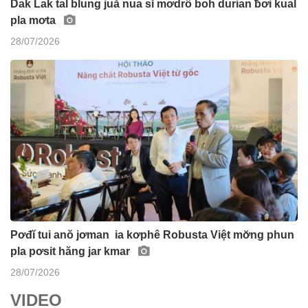
Dak Lak tal blung juă nua sĭ mơdrô boh durian ƀơi kual
pla mơta
28/07/2026
Pơđĭ tui anŏ jơman ia kơphê Robusta Việt mơ̆ng phun
pla pơsit hăng jar kmar
28/07/2026
VIDEO