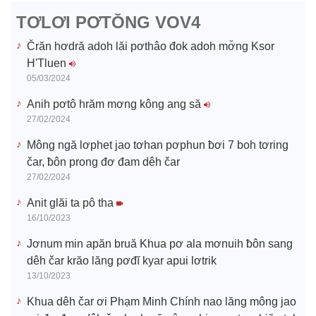
d
TƠLƠI PƠTŎNG VOV4
e
Črăn hơdră adoh lăi pơthâo đok adoh mơ̆ng Ksor
H'Tluen
o
05/03/2024
Anih pơtô hrăm mơng kông ang să
27/02/2024
Mông ngă lơphet jao tơhan pơphun ƀơi 7 boh tơring
čar, ƀôn prong đơ đam dêh čar
27/02/2024
Anit glăi ta pô tha
16/10/2023
Jơnum min apăn bruă Khua pơ ala mơnuih ƀôn sang
dêh čar krăo lăng pơđĭ kyar apui lơtrik
13/10/2023
Khua dêh čar ơi Phạm Minh Chính nao lăng mông jao