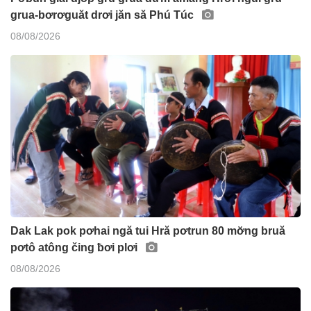
grua-bơrơguăt drơi jăn să Phú Túc
08/08/2026
Dak Lak pok pơhai ngă tui Hră pơtrun 80 mơ̆ng bruă
pơtô atông čing ƀơi plơi
08/08/2026