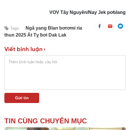
VOV Tây Nguyên/Nay Jek pơblang
Ngă yang Blan bơrơmi ria
Tags:
thun 2025 Ất Tỵ ƀơi Dak Lak
Viết bình luận
TIN CÙNG CHUYÊN MỤC