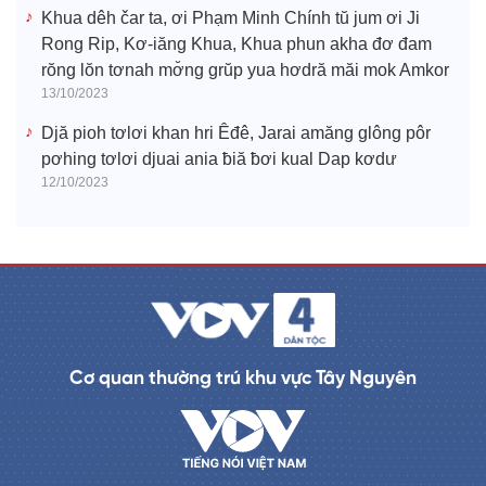
Khua dêh čar ta, ơi Phạm Minh Chính tŭ jum ơi Ji
Rong Rip, Kơ-iăng Khua, Khua phun akha đơ đam
rŏng lŏn tơnah mơ̆ng grŭp yua hơdră măi mok Amkor
13/10/2023
Djă pioh tơlơi khan hri Êđê, Jarai amăng glông pôr
pơhing tơlơi djuai ania ƀiă ƀơi kual Dap kơdư
12/10/2023
Cơ quan thường trú khu vực Tây Nguyên