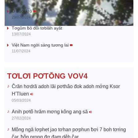
a
Ŏ buôi krô
29/07/2024
y
Tơgŭm ƀô đô̆i tơblăh ayăt
13/07/2024
V
Việt Nam ngời sáng tương lai
11/07/2024
i
d
TƠLƠI PƠTŎNG VOV4
e
Črăn hơdră adoh lăi pơthâo đok adoh mơ̆ng Ksor
H'Tluen
o
05/03/2024
Anih pơtô hrăm mơng kông ang să
27/02/2024
Mông ngă lơphet jao tơhan pơphun ƀơi 7 boh tơring
čar, ƀôn prong đơ đam dêh čar