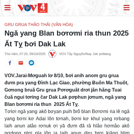
GRU GRUA THÂO THĂI (VĂN HÓA)
Ngă yang Blan bơrơmi ria thun 2025
Ất Tỵ ƀơi Dak Lak
Thứ năm, 07:20, 09/10/2025
VOV Tây Nguyên/Nay Jek pơblang
VOV.Jarai-Mơguah lơ 8/10, ƀơi anih anom gru grua
đưm pra yang Đình Lạc Giao, phường Ƀuôn Ma Thuôt,
Gơnong bruă Gru grua Pơrơguăt drơi jăn hăng Tuai
čuă ngui tơring čar Dak Lak pơphun jơnum, ngă yang
Blan bơrơmi ria thun 2025 Ất Tỵ.
Tơlơi ngă yang akŏ bơyan puih ƀrô blan Bơrơmi ria lĕ ngă
yang bơni kơ Adai lŏn tơnah, bơni kơ khul yang rơbang
laih anun atâo rơnuk ơi yă đưm đă ră hlâo hơmâo akŏ
pơdong plơi pla lŏn ia laih anun djru brơi kiăng hlim