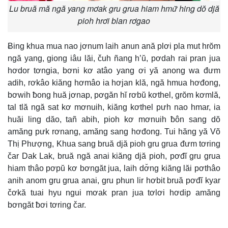
Lu bruă mă ngă yang mơak gru grua hiam hmư̆ hing dŏ djă
pioh hrơi blan rơgao
Ƀing khua mua nao jơnum laih anun ană plơi pla mut hrŏm
ngă yang, giong iâu lăi, čuh ñang h’ŭ, pơdah rai pran jua
hơdor tơngia, bơni kơ atâo yang ơi yă anong wa đưm
adih, rơkâo kiăng hơmâo ia hơjan klă, ngă hmua hơđong,
bơwih ƀong huă jơnap, pơgăn hĭ rơbŭ kơthel, grŏm kơmlă,
tal tlă ngă sat kơ mơnuih, kiăng kơthel pưh nao hmar, ia
huăi ling dăo, tañ abih, pioh kơ mơnuih ƀôn sang dŏ
amăng pưk rơnang, amăng sang hơđong. Tui hăng yă Võ
Thị Phượng, Khua sang bruă djă pioh gru grua đưm tơring
čar Dak Lak, bruă ngă anai kiăng djă pioh, pơđĭ gru grua
hiam thâo pơpŭ kơ bơngăt jua, laih dơ̆ng kiăng lăi pơthâo
anih anom gru grua anai, gru phun lir hơbit bruă pơđĭ kyar
čơkă tuai hyu ngui mơak pran jua tơlơi hơdip amăng
bơngăt ƀơi tơring čar.