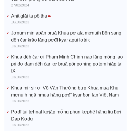
27/02/2024
Anit glăi ta pô tha
16/10/2023
Jơnum min apăn bruă Khua pơ ala mơnuih ƀôn sang
dêh čar krăo lăng pơđĭ kyar apui lơtrik
13/10/2023
Khua dêh čar ơi Phạm Minh Chính nao lăng mông jao
pri đơ đam dêh čar kơ bruă pôr pơhing pơtom hiăp tal
IX
13/10/2023
Khua mir sir ơi Võ Văn Thưởng bưp Khua mua Khul
mơnuih ngă hmua hăng pơđĭ kyar ƀon lan Việt Nam
13/10/2023
Pơđĭ tui tơhnal kơjăp mơ̆ng phun kơphê hăng tiu ƀơi
Dap Kơdư
13/10/2023