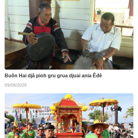
Buôn Hai djă pioh gru grua djuai ania Êđê
09/08/2026