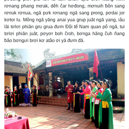
rơnang phang mơak, dêh čar hơđong, mơnuih ƀôn sang
rơnuk rơnua, ngă pưk rơnang ngă sang prong, pơdai jor
kơtor lu. Mông ngă yăng anai yua grup juăt ngă yang, iâu
lăi tơlơi phiăn gru grua đưm Đội tế Nam quan pô ngă, tui
tơlơi phiăn juăt, pơyơr boh čroh, bơnga hăng čuh ñang
ƀâo bơngưi brơi kơ atâo ơi yă đưm đă.