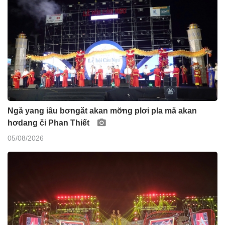
Ngă yang iâu bơngăt akan mơ̆ng plơi pla mă akan
hơdang či Phan Thiết
05/08/2026