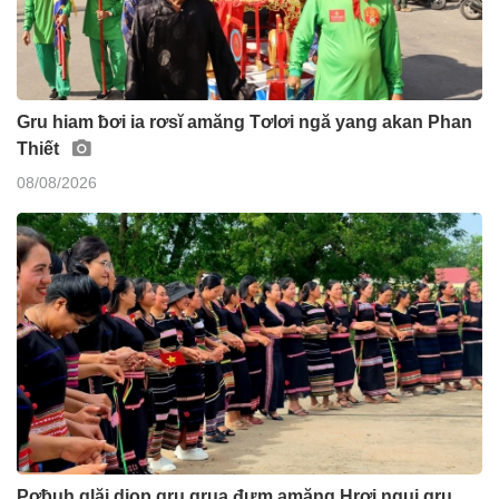
Gru hiam ƀơi ia rơsĭ amăng Tơlơi ngă yang akan Phan
Thiết
08/08/2026
Pơƀuh glăi djop gru grua đưm amăng Hrơi ngui gru