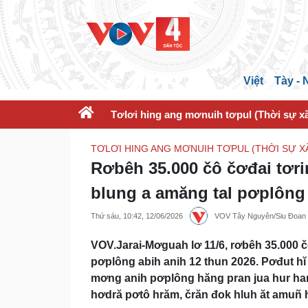
Việt
Tày -
Tơlơi hing ang mơnuih tơpul (Thời sự xã
TƠLƠI HING ANG MƠNUIH TƠPUL (THỜI SỰ XÃ
Rơbêh 35.000 čô čơđai tơr
blung a amăng tal pơplông 
Thứ sáu, 10:42, 12/06/2026
VOV Tây Nguyên/Siu Đoan
VOV.Jarai-Mơguah lơ 11/6, rơbêh 35.000 č
pơplông abih anih 12 thun 2026. Pơđut h
mơng anih pơplông hăng pran jua hur har 
hơdră pơtô hrăm, črăn đok hluh ăt amuñ h