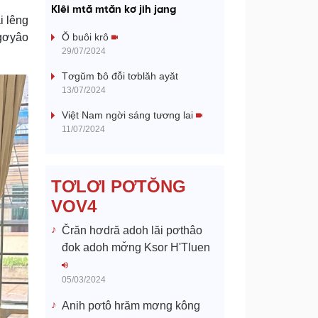
a
Klêi mtă mtăn kơ jih jang
i lêng
y
 gơyâo
Ŏ buôi krô
29/07/2024
V
Tơgŭm ƀô đô̆i tơblăh ayăt
13/07/2024
i
Việt Nam ngời sáng tương lai
d
11/07/2024
e
TƠLƠI PƠTŎNG
o
VOV4
Črăn hơdră adoh lăi pơthâo
đok adoh mơ̆ng Ksor H'Tluen
05/03/2024
Anih pơtô hrăm mơng kông