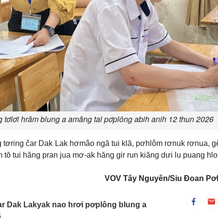
g tơlơi hrăm blung a amăng tal pơplông abih anih 12 thun 2026
tơring čar Dak Lak hơmâo ngă tui klă, pơhlôm rơnuk rơnua, g
 tŏ tui hăng pran jua mơ-ak hăng gir run kiăng dưi lu puang hlo
VOV Tây Nguyên/Siu Đoan Pơ
ar Dak Lakyak nao hrơi pơplông blung a
6