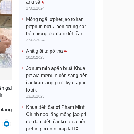
ang să
27/02/2024
Mông ngă lơphet jao tơhan
pơphun ƀơi 7 boh tơring čar,
ƀôn prong đơ đam dêh čar
27/02/2024
Anit glăi ta pô tha
16/10/2023
Jơnum min apăn bruă Khua
pơ ala mơnuih ƀôn sang dêh
čar krăo lăng pơđĭ kyar apui
êh gal
lơtrik
h.
13/10/2023
Khua dêh čar ơi Phạm Minh
blang
Chính nao lăng mông jao pri
đơ đam dêh čar kơ bruă pôr
pơhing pơtom hiăp tal IX