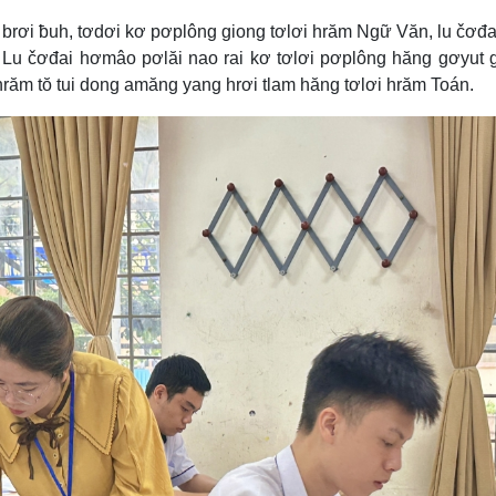
 brơi ƀuh, tơdơi kơ pơplông giong tơlơi hrăm Ngữ Văn, lu čơđa
 Lu čơđai hơmâo pơlăi nao rai kơ tơlơi pơplông hăng gơyut
 hrăm tŏ tui dong amăng yang hrơi tlam hăng tơlơi hrăm Toán.