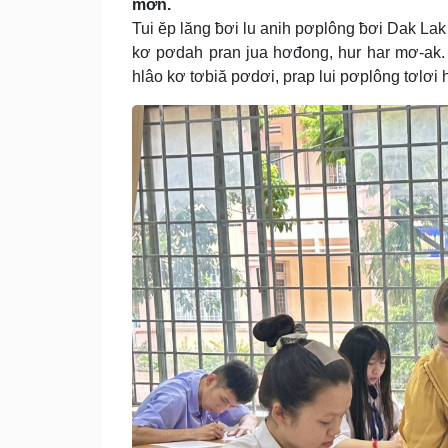
mơn.
Tui ĕp lăng ƀơi lu anih pơplông ƀơi Dak Lak
kơ pơdah pran jua hơđong, hur har mơ-ak.
hlâo kơ tơbiă pơdơi, prap lui pơplông tơlơi