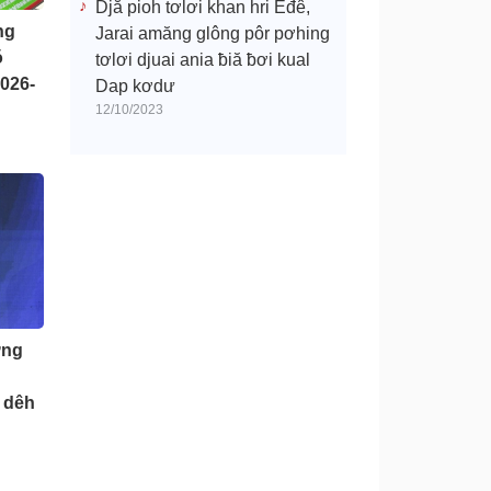
Djă pioh tơlơi khan hri Êđê,
ng
Jarai amăng glông pôr pơhing
ŏ
tơlơi djuai ania ƀiă ƀơi kual
2026-
Dap kơdư
12/10/2023
ưng
 dêh