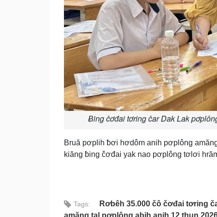
Ƀing čơđai tơring čar Dak Lak pơplôn
Bruă pơplih ƀơi hơdôm anih pơplông amăng 
kiăng ƀing čơđai yak nao pơplông tơlơi hrăm
Rơbêh 35.000 čô čơđai tơring č
Tags:
amăng tal pơplông abih anih 12 thun 202