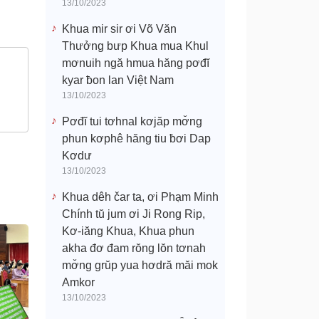
13/10/2023
Khua mir sir ơi Võ Văn
Thưởng bưp Khua mua Khul
mơnuih ngă hmua hăng pơđĭ
kyar ƀon lan Việt Nam
13/10/2023
Pơđĭ tui tơhnal kơjăp mơ̆ng
phun kơphê hăng tiu ƀơi Dap
Kơdư
13/10/2023
Khua dêh čar ta, ơi Phạm Minh
Chính tŭ jum ơi Ji Rong Rip,
Kơ-iăng Khua, Khua phun
akha đơ đam rŏng lŏn tơnah
mơ̆ng grŭp yua hơdră măi mok
Amkor
13/10/2023