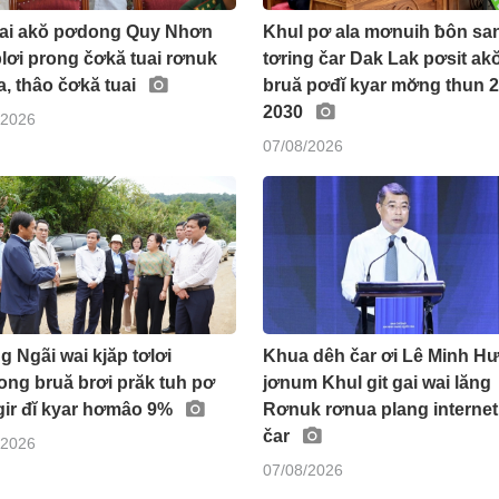
Lai akŏ pơdong Quy Nhơn
Khul pơ ala mơnuih ƀôn sa
plơi prong čơkă tuai rơnuk
tơring čar Dak Lak pơsit ak
, thâo čơkă tuai
bruă pơđĭ kyar mơ̆ng thun 
2030
/2026
07/08/2026
 Ngãi wai kjăp tơlơi
Khua dêh čar ơi Lê Minh H
ong bruă brơi prăk tuh pơ
jơnum Khul git gai wai lăng
 gir đĭ kyar hơmâo 9%
Rơnuk rơnua plang internet
čar
/2026
07/08/2026