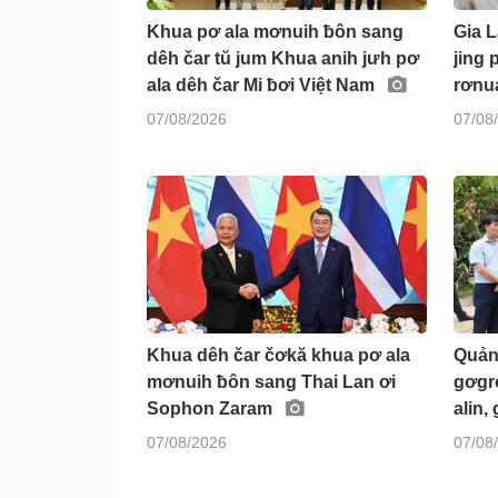
Khua pơ ala mơnuih ƀôn sang
Gia 
dêh čar tŭ jum Khua anih jưh pơ
jing 
ala dêh čar Mi ƀơi Việt Nam
rơnua
07/08/2026
07/08
Khua dêh čar čơkă khua pơ ala
Quảng
mơnuih ƀôn sang Thai Lan ơi
gơgr
Sophon Zaram
alin,
07/08/2026
07/08