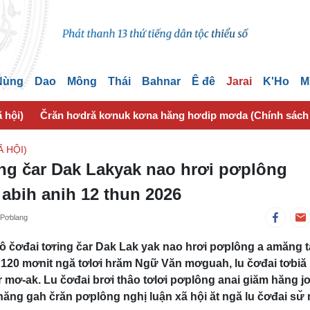
 Nùng
Dao
Mông
Thái
Bahnar
Ê đê
Jarai
K'Ho
M
 hội)
Črăn hơdră kơnuk kơna hăng hơdip mơda (Chính sách
 HỘI)
ing čar Dak Lakyak nao hrơi pơplông
abih anih 12 thun 2026
 Pơblang
ô čơđai tơring čar Dak Lak yak nao hrơi pơplông a amăng t
ĭ 120 mơnit ngă tơlơi hrăm Ngữ Văn mơguah, lu čơđai tơbiă
mơ-ak. Lu čơđai brơi thâo tơlơi pơplông anai giăm hăng j
ăng gah črăn pơplông nghị luận xã hội ăt ngă lu čơđai sư̆ 