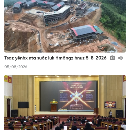
Tsaz yênhx nta suôz luk Hmôngz hnuz 5-8-2026
05/08/2026