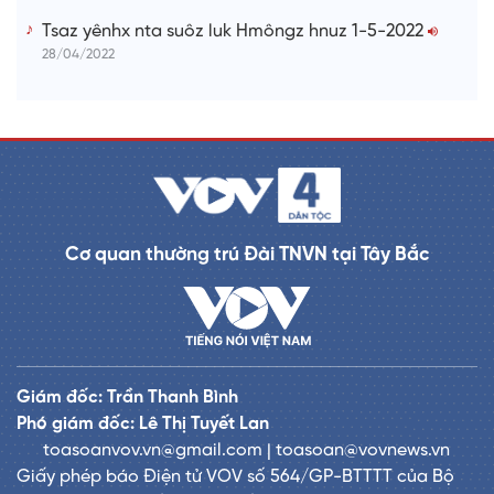
Tsaz yênhx nta suôz luk Hmôngz hnuz 1-5-2022
28/04/2022
Cơ quan thường trú Đài TNVN tại Tây Bắc
Giám đốc: Trần Thanh Bình
Phó giám đốc: Lê Thị Tuyết Lan
toasoanvov.vn@gmail.com | toasoan@vovnews.vn
Giấy phép báo Điện tử VOV số 564/GP-BTTTT của Bộ