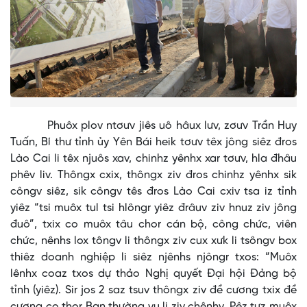
Phuôx plov ntơưv jiês uô hâux lưv, zơưv Trần Huy
Tuấn, Bí thư tỉnh ủy Yên Bái heik tơưv têx jông siêz đros
Lào Cai li têx njuôs xav, chinhz yênhx xar tơưv, hla đhâu
phêv liv. Thôngx cxix, thôngx ziv đros chinhz yênhx sik
côngv siêz, sik côngv tês đros Lào Cai cxiv tsa iz tỉnh
yiêz “tsi muôx tul tsi hlôngr yiêz đrâuv ziv hnuz ziv jông
đuô”, txix co muôx tâu chor cán bộ, công chức, viên
chức, nênhs lox tôngv li thôngx ziv cux xưk li tsôngv box
thiêz doanh nghiệp li siêz njênhs njôngr txos: “Muôx
lênhx coaz txos dự thảo Nghị quyết Đại hội Đảng bộ
tỉnh (yiêz). Sir jos 2 saz tsuv thôngx ziv đề cương txix đề
cương co thor Ban thường vụ li ziv chênhv. Pêz tưz muôx