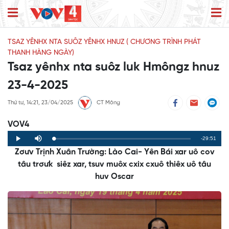
TSAZ YÊNHX NTA SUÔZ YÊNHX HNUZ ( CHƯƠNG TRÌNH PHÁT
THANH HÀNG NGÀY)
Tsaz yênhx nta suôz luk Hmôngz hnuz
23-4-2025
Thứ tư, 14:21, 23/04/2025
CT Mông
VOV4
Remaining
-29:51
Loaded
:
Progress
:
Play
Mute
0%
0%
Zơưv Trịnh Xuân Trường: Lào Cai- Yên Bái xar uô cov
Time
tâu trơưk siêz xar, tsuv muôx cxix cxuô thiêx uô tâu
huv
Oscar