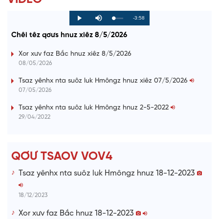
R
-3:58
L
P
P
M
o
r
l
u
a
o
a
t
e
Chêi têz qơưs hnuz xiêz 8/5/2026
d
g
y
e
e
r
d
e
m
:
s
Xor xưv faz Bắc hnuz xiêz 8/5/2026
0
s
%
:
a
08/05/2026
0
%
i
Tsaz yênhx nta suôz luk Hmôngz hnuz xiêz 07/5/2026
07/05/2026
n
i
Tsaz yênhx nta suôz luk Hmôngz hnuz 2-5-2022
29/04/2022
n
g
T
QƠƯ TSAOV VOV4
i
Tsaz yênhx nta suôz luk Hmôngz hnuz 18-12-2023
m
e
18/12/2023
Xor xưv faz Bắc hnuz 18-12-2023