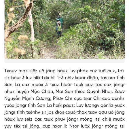
Txơưv moz siêz uô jông hâux lưv phax cuz tuô cuz, taz
sik hâur 3 luz hlik txix hli 1-3 nhiv kruôr đhâu, tas nro tỉnh
Sơn La cux muôx 3 txuz hluôr tơưk cuz tox cuz jôngr
nhoz huyện Mộc Châu, Mai Sơn thiêz Quỳnh Nhai. Zơưv
Nguyễn Mạnh Cương, Phưv Chi cục tsar Chi cục qênhz
yuôx jôngr tỉnh Sơn La heik pâuz: Lưv lươngv qênhz yuôx
jôngr tỉnh tsênhv sir jos đros cxuô thax tsav qơư uô jông
hâux lưv seiz car, tsưx phưv jôngr ntông, tsi chiê muôx
yưv têx tsi jông, cuz nxor li: Ntor luôx jôngr ntông tsi