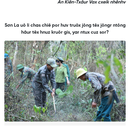
An Kiên-Txâur Vax cxeik nhênhv
Sơn La uô li chas chiê por hưv truôx jông têx jôngr ntông
hâur têx hnuz kruôr gis, yar ntux cuz sor?