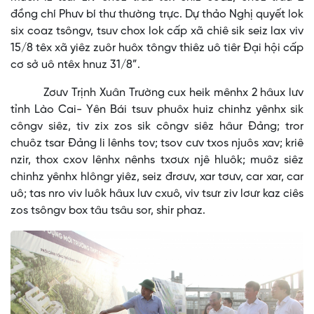
đồng chí Phưv bí thư thường trực. Dự thảo Nghị quyết lok
six coaz tsôngv, tsuv chox lok cấp xã chiê sik seiz lax viv
15/8 têx xã yiêz zuôr huôx tôngv thiêz uô tiêr Đại hội cấp
cơ sở uô ntêx hnuz 31/8”.
Zơưv Trịnh Xuân Trường cux heik mênhx 2 hâux lưv
tỉnh Lào Cai- Yên Bái tsuv phuôx huiz chinhz yênhx sik
côngv siêz, tiv zix zos sik côngv siêz hâur Đảng; tror
chuôz tsar Đảng li lênhs tov; tsov cưv txos njuôs xav; kriê
nzir, thox cxov lênhx nênhs txơưx njê hluôk; muôz siêz
chinhz yênhx hlôngr yiêz, seiz đrơưv, xar tơưv, car xar, car
uô; tas nro viv luôk hâux lưv cxuô, viv tsưr ziv lơưr kaz ciês
zos tsôngv box tâu tsâu sor, shir phaz.