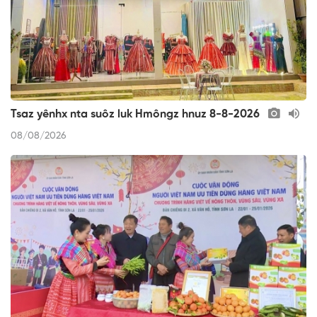
Tsaz yênhx nta suôz luk Hmôngz hnuz 8-8-2026
08/08/2026