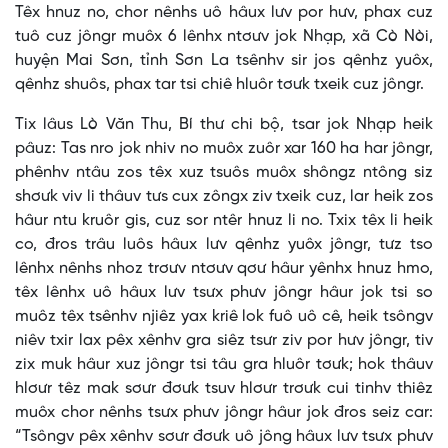
Têx hnuz no, chor nênhs uô hâux lưv por hưv, phax cuz
tuô cuz jôngr muôx 6 lênhx ntơưv jok Nhạp, xã Cò Nòi,
huyện Mai Sơn, tỉnh Sơn La tsênhv sir jos qênhz yuôx,
qênhz shuôs, phax tar tsi chiê hluôr tơưk txeik cuz jôngr.
Tix lâus Lò Văn Thu, Bí thư chi bộ, tsar jok Nhạp heik
pâuz: Tas nro jok nhiv no muôx zuôr xar 160 ha har jôngr,
phênhv ntâu zos têx xuz tsuôs muôx shôngz ntông siz
shơưk viv li thâuv tưs cux zôngx ziv txeik cuz, lar heik zos
hâur ntu kruôr gis, cuz sor ntêr hnuz li no. Txix têx li heik
co, đros trâu luôs hâux lưv qênhz yuôx jôngr, tưz tso
lênhx nênhs nhoz trơưv ntơưv qơư hâur yênhx hnuz hmo,
têx lênhx uô hâux lưv tsưx phưv jôngr hâur jok tsi so
muôz têx tsênhv njiêz yax kriê lok fuô uô cê, heik tsôngv
niêv txir lax pêx xênhv gra siêz tsưr ziv por hưv jôngr, tiv
zix muk hâur xuz jôngr tsi tâu gra hluôr tơưk; hok thâuv
hlơưr têz mak sơưr đơưk tsuv hlơưr trơưk cui tinhv thiêz
muôx chor nênhs tsưx phưv jôngr hâur jok đros seiz car:
“Tsôngv pêx xênhv sơưr đơưk uô jông hâux lưv tsưx phưv