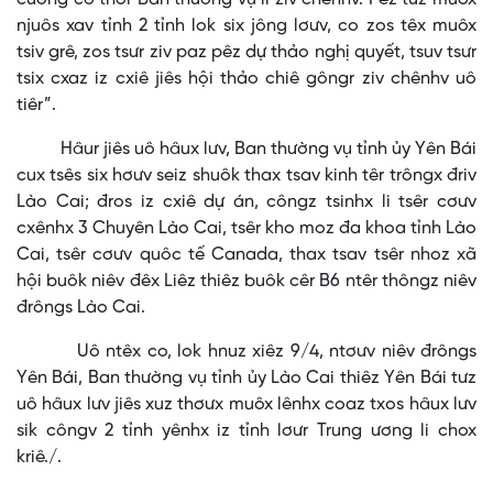
njuôs xav tỉnh 2 tỉnh lok six jông lơưv, co zos têx muôx
tsiv grê, zos tsưr ziv paz pêz dự thảo nghị quyết, tsuv tsưr
tsix cxaz iz cxiê jiês hội thảo chiê gôngr ziv chênhv uô
tiêr”.
Hâur jiês uô hâux lưv, Ban thường vụ tỉnh ủy Yên Bái
cux tsês six hơưv seiz shuôk thax tsav kinh têr trôngx đriv
Lào Cai; đros iz cxiê dự án, côngz tsinhx li tsêr cơưv
cxênhx 3 Chuyên Lào Cai, tsêr kho moz đa khoa tỉnh Lào
Cai, tsêr cơưv quôc tế Canada, thax tsav tsêr nhoz xã
hội buôk niêv đêx Liêz thiêz buôk cêr B6 ntêr thôngz niêv
đrôngs Lào Cai.
Uô ntêx co, lok hnuz xiêz 9/4, ntơưv niêv đrôngs
Yên Bái, Ban thường vụ tỉnh ủy Lào Cai thiêz Yên Bái tưz
uô hâux lưv jiês xuz thơưx muôx lênhx coaz txos hâux lưv
sik côngv 2 tỉnh yênhx iz tỉnh lơưr Trung ương li chox
kriê./.