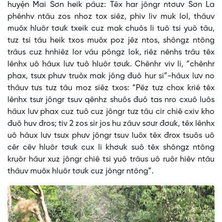
huyện Mai Sơn heik pâuz: Têx har jôngr ntơưv Sơn La
phênhv ntâu zos nhoz tox siêz, phiv liv muk lol, thâuv
muôx hluôr tơưk txeik cuz mak chuôs li tuô tsi yuô tâu,
tưz tsi tâu heik txos muôx poz jêz ntos, shôngz ntông
trâus cuz hnhiêz lor vâu pôngz lok, riêz nênhs trâu têx
lênhx uô hâux lưv tuô hluôr tơưk. Chênhr viv li, “chênhr
phax, tsưx phưv truôx mak jông đuô hur si”-hâux lưv no
thâuv tưs tưz tâu moz siêz txos: “Pêz tưz chox kriê têx
lênhx tsưr jôngr tsuv qênhz shuôs đuô tas nro cxuô luôs
hâux lưv phax cuz tuô cuz jôngr tưz tâu cir chiê cxiv kho
đuô huv đros; tiv 2 zos sir jos hu zâuv sơưr đơưk, têx lênhx
uô hâux lưv tsưx phưv jôngr tsuv luôx têx đrox tsuôs uô
cêr cêv hluôr tơưk cux li khơưk suô têx shôngz ntông
kruôr hâur xuz jôngr chiê tsi yuô trâus uô ruôr hiêv ntâu
thâuv muôx hluôr tơưk cuz jôngr ntông”.