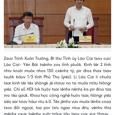
Zơưv Trịnh Xuân Trường, Bí thư Tỉnh ủy Lào Cai tsov cưv:
Lào Cai- Yên Bái tsênhv zos tỉnh pluôk. Kinh têr 2 tỉnh
nhiv kruôr muôx nhos 130 cxênhz tỷ, pir đros thax tsav
tsuôk bâuv 1/3 tỉnh Phú Thọ (yiêz). Li Lào Cai li chuôz
tsar kinh têr têx shôngk jê ntơưv no tsi muôx ntâu hlôngr
yiêz. Chỉ số HDI lok huôv tsar lênhx nênhs kis pir đros tas
nro têz qơưk. Khoa học công nghệ huôv tsar, hlôngr yiêz
siêz xar tơưv hâur ntu 4.0. Têx jênhv vưv muôx lênhx coaz
txos đối ngoại, taz por txiv ngaz ntus đriv, vênhv thix
mênhx cxưx tsênhv zuôr trâus tâu tsov cưv xuz thơưx...