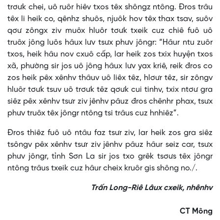
trơưk chei, uô ruôr hiêv txos têx shôngz ntông. Đros trâu
têx li heik co, qênhz shuôs, njuôk hov têx thax tsav, suôv
qơư zôngx ziv muôx hluôr tơưk txeik cuz chiê fuô uô
truôx jông luôs hâux lưv tsưx phưv jôngr: “Hâur ntu zuôr
txos, heik hâu nov cxuô cấp, lar heik zos txix huyện txos
xã, phường sir jos uô jông hâux lưv yax kriê, reik đros co
zos heik pêx xênhv thâuv uô liêx têz, hlơưr têz, sir zôngv
hluôr tơưk tsuv uô trơưk têz qơưk cui tinhv, txix ntơư gra
siêz pêx xênhv tsưr ziv jênhv pâuz đros chênhr phax, tsưx
phưv truôx têx jôngr ntông tsi trâus cuz hnhiêz”.
Đros thiêz fuô uô ntâu faz tsưr ziv, lar heik zos gra siêz
tsôngv pêx xênhv tsưr ziv jênhv pâuz hâur seiz car, tsưx
phưv jôngr, tỉnh Sơn La sir jos txo grêk tsơưs têx jôngr
ntông trâus txeik cuz hâur cheix kruôr gis shông no./.
Trấn Long-Riê Lâux cxeik, nhênhv
CT Mông