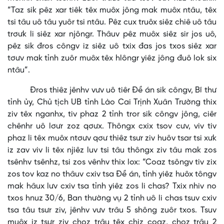
“Taz sik pêz xar tiêk têx muôx jông mak muôx ntâu, têx
tsi tâu uô tâu yuôr tsi ntâu. Pêz cux truôx siêz chiê uô tâu
trơưk li siêz xar njôngr. Thâuv pêz muôx siêz sir jos uô,
pêz sik đros côngv iz siêz uô txix đas jos txos siêz xar
tơưv mak tỉnh zuôr muôx têx hlôngr yiêz jông đuô lok six
ntâu”.
Đros thiêz jênhv vưv uô tiêr Đề án sik côngv, Bí thư
tỉnh ủy, Chủ tịch UB tỉnh Lào Cai Trịnh Xuân Trường thix
ziv têx nganhx, tiv phaz 2 tỉnh tror sik côngv jông, ciêr
chênhr uô lơưr zoz qơưx. Thôngx cxix tsov cưv, viv tiv
phaz li têx muôx ntơưv qơư thiêz tsưr ziv huôv tsar tsi xưk
iz zav viv li têx njiêz luv tsi tâu thôngx ziv tâu mak zos
tsênhv tsênhz, tsi zos vênhv thix lox: “Coaz tsôngv tiv zix
zos tov kaz no thâuv cxiv tsa Đề án, tỉnh yiêz huôx tôngv
mak hâux lưv cxiv tsa tỉnh yiêz zos li chas? Txix nhiv no
txos hnuz 30/6, Ban thường vụ 2 tỉnh uô li chas tsuv cxiv
tsa tâu tsưr ziv, jênhv vưv trâu 5 shông zuôr txos. Tsuv
muôx iz tsưr ziv choz trâu têx chiz coaz, choz trâu 2