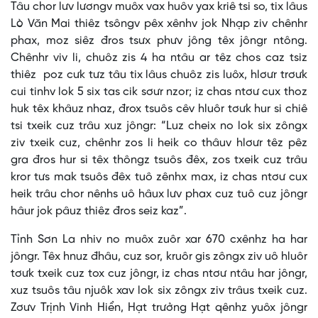
Tâu chor lưv lươngv muôx vax huôv yax kriê tsi so, tix lâus
Lò Văn Mai thiêz tsôngv pêx xênhv jok Nhạp ziv chênhr
phax, moz siêz đros tsưx phưv jông têx jôngr ntông.
Chênhr viv li, chuôz zis 4 ha ntâu ar têz chos caz tsiz
thiêz poz cưk tưz tâu tix lâus chuôz zis luôx, hlơưr trơưk
cui tinhv lok 5 six tas cik sơưr nzor; iz chas ntơư cux thoz
huk têx khâuz nhaz, đrox tsuôs cêv hluôr tơưk hur si chiê
tsi txeik cuz trâu xuz jôngr: “Luz cheix no lok six zôngx
ziv txeik cuz, chênhr zos li heik co thâuv hlơưr têz pêz
gra đros hur si têx thôngz tsuôs đêx, zos txeik cuz trâu
kror tưs mak tsuôs đêx tuô zênhx max, iz chas ntơư cux
heik trâu chor nênhs uô hâux lưv phax cuz tuô cuz jôngr
hâur jok pâuz thiêz đros seiz kaz”.
Tỉnh Sơn La nhiv no muôx zuôr xar 670 cxênhz ha har
jôngr. Têx hnuz đhâu, cuz sor, kruôr gis zôngx ziv uô hluôr
tơưk txeik cuz tox cuz jôngr, iz chas ntơư ntâu har jôngr,
xuz tsuôs tâu njuôk xav lok six zôngx ziv trâus txeik cuz.
Zơưv Trịnh Vinh Hiển, Hạt trưởng Hạt qênhz yuôx jôngr