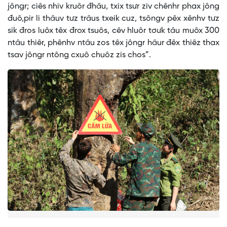
jôngr; ciês nhiv kruôr đhâu, txix tsưr ziv chênhr phax jông
đuô,pir li thâuv tưz trâus txeik cuz, tsôngv pêx xênhv tưz
sik đros luôx têx đrox tsuôs, cêv hluôr tơưk tâu muôx 300
ntâu thiêr, phênhv ntâu zos têx jôngr hâur đêx thiêz thax
tsav jôngr ntông cxuô chuôz zis chos”.