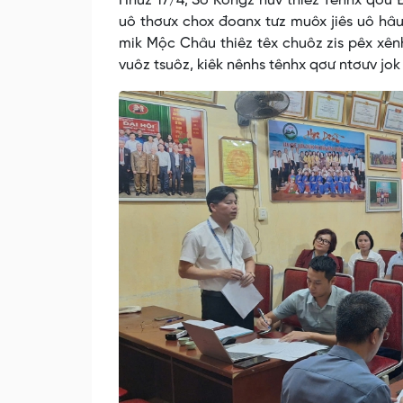
Hnuz 17/4, Sở Kôngz nuv thiêz Tênhx qơ
uô thơưx chox đoanx tưz muôx jiês uô hâ
mik Mộc Châu thiêz têx chuôz zis pêx xênh
vuôz tsuôz, kiêk nênhs tênhx qơư ntơưv jo