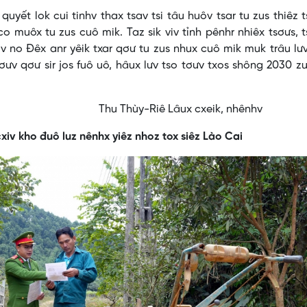
quyết lok cui tinhv thax tsav tsi tâu huôv tsar tu zus thiêz 
co muôx tu zus cuô mik. Taz sik viv tỉnh pênhr nhiêx tsơưs, 
hiv no Đêx anr yêik txar qơư tu zus nhux cuô mik muk trâu lư
ơưv qơư sir jos fuô uô, hâux lưv tso tơưv txos shông 2030 z
âux cxeik, nhênhv
cxiv kho đuô luz nênhx yiêz nhoz tox siêz Lào Cai