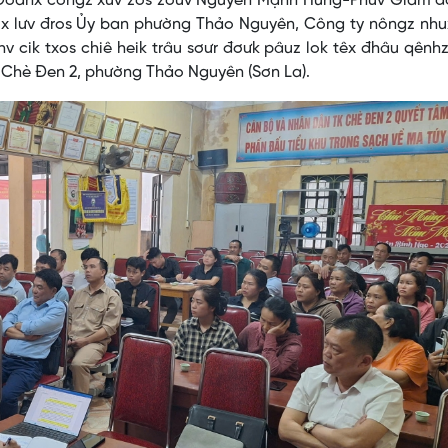
ư Đoanx côngz xưv zos zơưv Nguyễn Mạnh Hùng-Phưv Giám đ
ux lưv đros Ủy ban phường Thảo Nguyên, Công ty nôngz nhu
v cik txos chiê heik trâu sơưr đơưk pâuz lok têx đhâu qênh
k Chè Đen 2, phường Thảo Nguyên (Sơn La).