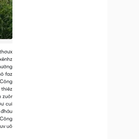
 thơưx
 xênhz
phường
uô faz
z Công
 thiêz
 zuôr
ơư cui
, đhâu
i Công
suv uô