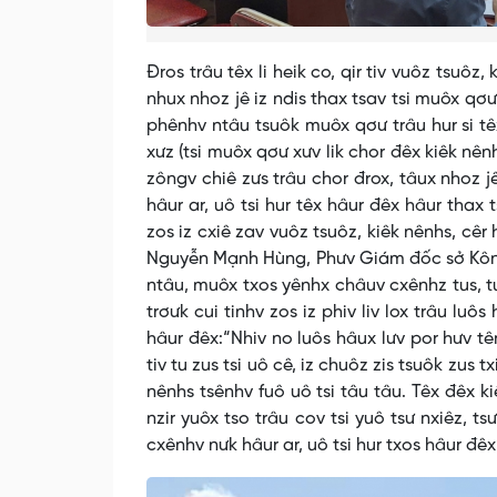
Đros trâu têx li heik co, qir tiv vuôz tsuôz,
nhux nhoz jê iz ndis thax tsav tsi muôx qơư 
phênhv ntâu tsuôk muôx qơư trâu hur si têx 
xưz (tsi muôx qơư xưv lik chor đêx kiêk nên
zôngv chiê zưs trâu chor đrox, tâux nhoz jê 
hâur ar, uô tsi hur têx hâur đêx hâur thax 
zos iz cxiê zav vuôz tsuôz, kiêk nênhs, cêr 
Nguyễn Mạnh Hùng, Phưv Giám đốc sở Kôngz
ntâu, muôx txos yênhx châuv cxênhz tus, tu 
trơưk cui tinhv zos iz phiv liv lox trâu luô
hâur đêx:“Nhiv no luôs hâux lưv por hưv tê
tiv tu zus tsi uô cê, iz chuôz zis tsuôk zus 
nênhs tsênhv fuô uô tsi tâu tâu. Têx đêx ki
nzir yuôx tso trâu cov tsi yuô tsư nxiêz, t
cxênhv nưk hâur ar, uô tsi hur txos hâur đêx