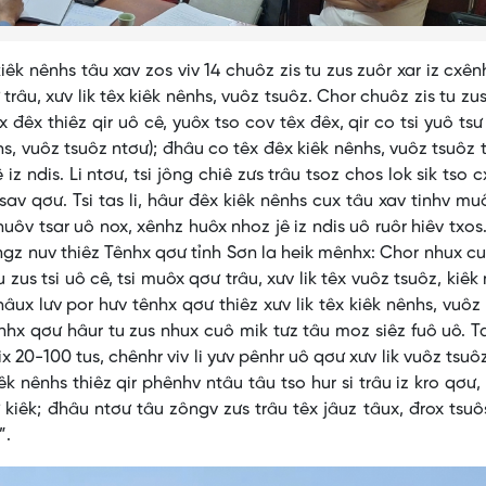
 kiêk nênhs tâu xav zos viv 14 chuôz zis tu zus zuôr xar iz cxên
trâu, xưv lik têx kiêk nênhs, vuôz tsuôz. Chor chuôz zis tu zu
đêx thiêz qir uô cê, yuôx tso cov têx đêx, qir co tsi yuô tsư
hs, vuôz tsuôz ntơư); đhâu co têx đêx kiêk nênhs, vuôz tsuôz t
iz ndis. Li ntơư, tsi jông chiê zưs trâu tsoz chos lok sik tso 
tsav qơư. Tsi tas li, hâur đêx kiêk nênhs cux tâu xav tinhv mu
huôv tsar uô nox, xênhz huôx nhoz jê iz ndis uô ruôr hiêv txos
 nuv thiêz Tênhx qơư tỉnh Sơn la heik mênhx: Chor nhux c
zus tsi uô cê, tsi muôx qơư trâu, xưv lik têx vuôz tsuôz, kiêk
s hâux lưv por hưv tênhx qơư thiêz xưv lik têx kiêk nênhs, vuôz
nhx qơư hâur tu zus nhux cuô mik tưz tâu moz siêz fuô uô. Ta
txix 20-100 tus, chênhr viv li yưv pênhr uô qơư xưv lik vuôz tsuôz
êk nênhs thiêz qir phênhv ntâu tâu tso hur si trâu iz kro qơư
sư kiêk; đhâu ntơư tâu zôngv zưs trâu têx jâuz tâux, đrox tsuô
”.