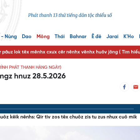
 - Nùng
Dao
Mông
Thái
Bahnar
Ê đê
Jarai
K'Ho
r pâuz lok têx mênhx cxưx cêr nênhx vênhx huôv jông ( Tìm hiể
RÌNH PHÁT THANH HÀNG NGÀY)
ngz hnuz 28.5.2026
ôz kêik nênhs: Qir tiv zos têx chuôz zis tu zus nhux cuô mik