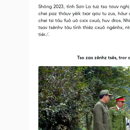
Shông 2023, tỉnh Sơn La tưz tso tơưv nghị 
chei paz thâuv yêik txar qơư tu zus, hâur 
chei tsi tâu fuô uô cxix cxuô, huv đros. N
tsav tsênhv tâu tỉnh thiêz cxuô ngênhx, nt
tiêr./.
Thu Thùy-Riê L
Tso zax zênhz tsês, tror 