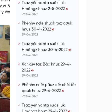
ốc Sở
Tsaz yênhx nta suôz luk
x cuô
Hmôngz hnuz 2-5-2022
z yuôx
29/04/2022
Phênhv ndis shuôk têz qơưk
hnuz 30-4-2022
29/04/2022
Tsaz yênhx nta suôz luk
Hmôngz hnuz 30-4-2022
29/04/2022
Xor xưv faz Bắc hnuz 29-4-
2022
29/04/2022
Phênhv nriêr pâuz cêr chêi têz
qơưk hnuz 29-4-2022
29/04/2022
Tsaz yênhx nta suôz luk
Hmôngz hnuz 29-4-2022