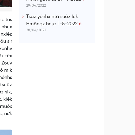
29/04/2022
Tsaz yênhx nta suôz luk
hz tus
Hmôngz hnuz 1-5-2022
s nhux
28/04/2022
 nxiêz
âu sir
cxênhv
ôx têx
. Zơưv
uô mik
 nênhs
 tsuôz
z sik,
, kiêk
, muôx
s, nưk