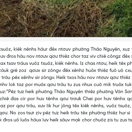
z tsuôz, kiêk nênhs hâur đêx ntơưv phường Thảo Nguyên, xuz
ưv đros hâu nov ntơưv qơư thiêz chor taz viv chiê côngz đêx
ax tsav trâus vuôz tsuôz, kiêk nênhs. Iz chas ntơư, heik têx 
tâuk grê zoz qơưx sir zôngv đêx xênhz huôx thiêz fuô uô cx
 trâu pêx xênhv sir zôngv. Heik txos hâu nov ntơưv qơư thiê
hv lok taz por muôx qơư trâu tu zus nhux cuô mik truôx tuk
uz:“Pêz tưz heik phường Thảo Nguyên thiêz phường Vân Sơn
 chiê đas cir por hưv tênhx qơư trơưk Chei por hưv tênhx q
v taz por qơư trâu, xưv lik hur jông têx kiêk nênhs, vuôz tsuôz
 qơư. No zos tsưr ziv pêz tưz heik trâu têx phường thiêz hur s
 đros uô luôs hâux lưv heik sâuv mak chor chuôz zis tu zus t