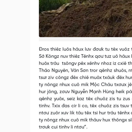
Đros thiêz luôs hâux lưv đơưk tu têx vuô
Sở Kôngz nuv thiêz Tênhx qơư tưz uô hâux l
huôx trâu tsôngv pêx xênhv nhoz iz cxiê th
Thảo Nguyên, Vân Sơn tror qênhz shuôs, n
tsưr ziv côngz đêx chiê muôx txâuk đêx hur
ty nôngz nhux cuô mik Mộc Châu txơưx jên
hur jông, zơưv Nguyễn Mạnh Hùng heik pâ
qênhz yuôx, seiz kaz têx chuôz zis tu zus
tinhv. Txix đas cir li co, têx chuôz zis tsu
ntơư zuôr xưv lik tâu têx tsi hur trâu tênhx
ty nôngz nhux cuô mik thâuv hux thôngx sik
trơưk cui tinhv li ntơư”.