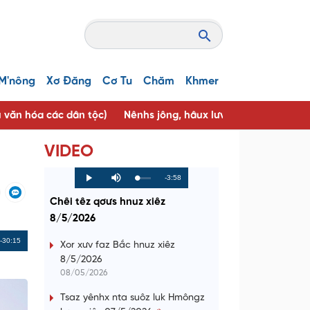
M'nông
Xơ Đăng
Cơ Tu
Chăm
Khmer
u văn hóa các dân tộc)
Nênhs jông, hâux lưv jông ( Người tốt, 
VIDEO
R
-3:58
L
P
P
M
o
r
l
u
a
o
a
t
e
Chêi têz qơưs hnuz xiêz
d
g
y
e
e
r
d
e
8/5/2026
m
:
s
0
s
%
:
a
Remaining
-30:15
0
Xor xưv faz Bắc hnuz xiêz
%
8/5/2026
i
Time
08/05/2026
n
Tsaz yênhx nta suôz luk Hmôngz
i