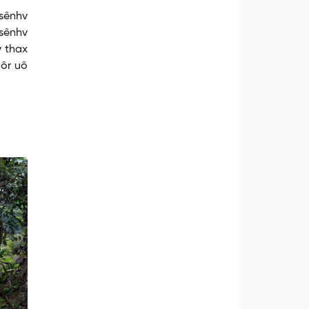
tsênhv
tsênhv
v thax
uôr uô