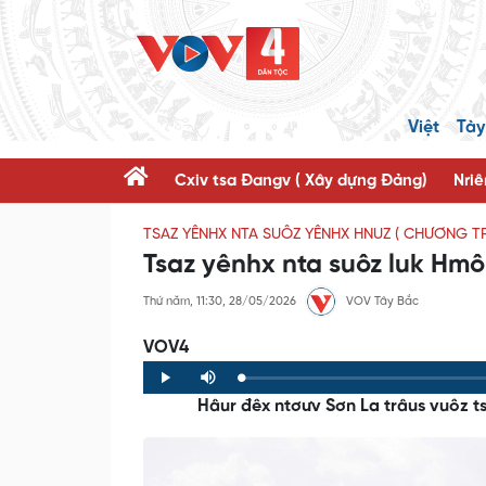
Việt
Tày
Cxiv tsa Đangv ( Xây dựng Đảng)
Nriê
TSAZ YÊNHX NTA SUÔZ YÊNHX HNUZ ( CHƯƠNG T
Tsaz yênhx nta suôz luk Hmô
Thứ năm, 11:30, 28/05/2026
VOV Tây Bắc
VOV4
Loaded
:
Progress
:
Play
Mute
0%
0%
Hâur đêx ntơưv Sơn La trâus vuôz tsu