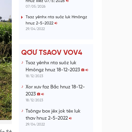
hnuz xiêz 07/5/2026
n
07/05/2026
g
Tsaz yênhx nta suôz luk Hmôngz
hnuz 2-5-2022
T
29/04/2022
i
m
e
QƠƯ TSAOV VOV4
Tsaz yênhx nta suôz luk
Hmôngz hnuz 18-12-2023
18/12/2023
Xor xưv faz Bắc hnuz 18-12-
2023
18/12/2023
Tsôngv box jêx jok têx luk
thav hnuz 2-5-2022
29/04/2022