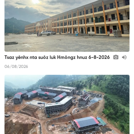
Tsaz yênhx nta suôz luk Hmôngz hnuz 6-8-2026
06/08/2026