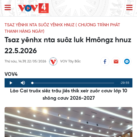
TSAZ YÊNHX NTA SUÔZ YÊNHX HNUZ ( CHƯƠNG TRÌNH PHÁT
THANH HÀNG NGÀY)
Tsaz yênhx nta suôz luk Hmôngz hnuz
22.5.2026
Thứ sáu, 14:39, 22/05/2026
VOV Tây Bắc
VOV4
Remaining
-29:55
Loaded
:
Progress
:
Play
Mute
0%
0%
Lào Cai truôx siêz trâu jiês thik xeir zuôr cơưv lớp 10
Time
shông cơưv 2026-2027