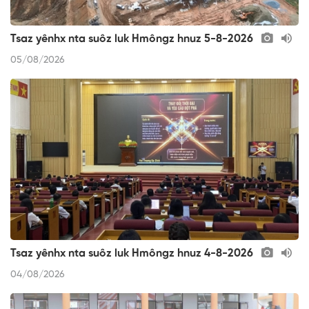
Tsaz yênhx nta suôz luk Hmôngz hnuz 5-8-2026
05/08/2026
Tsaz yênhx nta suôz luk Hmôngz hnuz 4-8-2026
04/08/2026