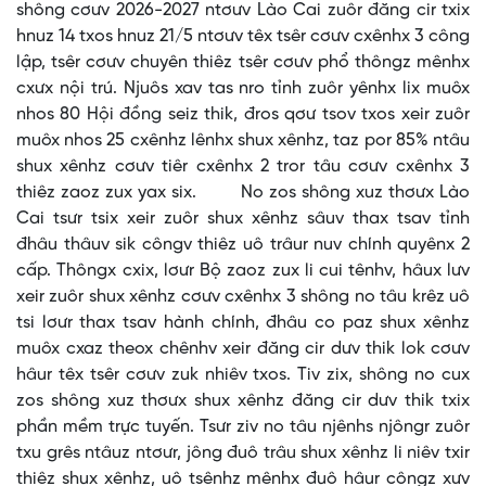
shông cơưv 2026-2027 ntơưv Lào Cai zuôr đăng cir txix
hnuz 14 txos hnuz 21/5 ntơưv têx tsêr cơưv cxênhx 3 công
lập, tsêr cơưv chuyên thiêz tsêr cơưv phổ thôngz mênhx
cxưx nội trú. Njuôs xav tas nro tỉnh zuôr yênhx lix muôx
nhos 80 Hội đồng seiz thik, đros qơư tsov txos xeir zuôr
muôx nhos 25 cxênhz lênhx shux xênhz, taz por 85% ntâu
shux xênhz cơưv tiêr cxênhx 2 tror tâu cơưv cxênhx 3
thiêz zaoz zux yax six. No zos shông xuz thơưx Lào
Cai tsưr tsix xeir zuôr shux xênhz sâuv thax tsav tỉnh
đhâu thâuv sik côngv thiêz uô trâur nuv chính quyênx 2
cấp. Thôngx cxix, lơưr Bộ zaoz zux li cui tênhv, hâux lưv
xeir zuôr shux xênhz cơưv cxênhx 3 shông no tâu krêz uô
tsi lơưr thax tsav hành chính, đhâu co paz shux xênhz
muôx cxaz theox chênhv xeir đăng cir dưv thik lok cơưv
hâur têx tsêr cơưv zuk nhiêv txos. Tiv zix, shông no cux
zos shông xuz thơưx shux xênhz đăng cir dưv thik txix
phần mềm trực tuyến. Tsưr ziv no tâu njênhs njôngr zuôr
txu grês ntâuz ntơưr, jông đuô trâu shux xênhz li niêv txir
thiêz shux xênhz, uô tsênhz mênhx đuô hâur côngz xưv