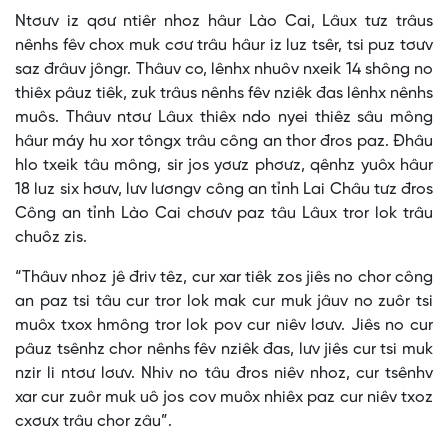
Ntơưv iz qơư ntiêr nhoz hâur Lào Cai, Lâux tưz trâus
nênhs fêv chox muk cơư trâu hâur iz luz tsêr, tsi puz tơưv
saz đrâuv jôngr. Thâuv co, lênhx nhuôv nxeik 14 shông no
thiêx pâuz tiêk, zuk trâus nênhs fêv nziêk đas lênhx nênhs
muôs. Thâuv ntơư Lâux thiêx ndo nyei thiêz sâu mông
hâur máy hu xor tôngx trâu công an thor đros paz. Đhâu
hlo txeik tâu mông, sir jos yơưz phơưz, qênhz yuôx hâur
18 luz six hơưv, lưv lươngv công an tỉnh Lai Châu tưz đros
Công an tỉnh Lào Cai chơưv paz tâu Lâux tror lok trâu
chuôz zis.
“Thâuv nhoz jê đriv têz, cur xar tiêk zos jiês no chor công
an paz tsi tâu cur tror lok mak cur muk jâuv no zuôr tsi
muôx txox hmông tror lok pov cur niêv lơưv. Jiês no cur
pâuz tsênhz chor nênhs fêv nziêk đas, lưv jiês cur tsi muk
nzir li ntơư lơưv. Nhiv no tâu đros niêv nhoz, cur tsênhv
xar cur zuôr muk uô jos cov muôx nhiêx paz cur niêv txoz
cxơưx trâu chor zâu”.