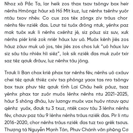
Nhoz xã Pắc Ta, lar heik zos thax tsav tsôngv box heir
nênhs Hmôngz hâur xã Hố Mít kuz, luz nênhx tsênhv yuôr
ntâu txov nhêv. Co cux zos têx zôngx ziv trâus chor
nênhs fêv nziêk đas. Lơưr tsi tuôx đrông ntưk, yênhx paz
mak tuôx xưk li nênhs cxênhz jê, siz pâuz siz sưv, xưk
nênhs piêr kriê zok nriêr hâux lưv uô. Muôx kênh jiês zos
hâuz zâuv muk uô jos, têx jiês zos chos luk “uô hâux lưv
siz sâu tâu nhiêx hli siêz”, lok sik nziêk đas muk zuôr txir
saz têz qơưk đrâuv, luz nênhx tâu jông.
Trơưk li Ban chox kriê phax tar nênhs fêv, nênhs uô cxâuv
chei têz qơưk thiêz cxiv tsa phôngz yaox tas nro tsôngv
box tsưx phưv têz qơưk tỉnh Lai Châu heik pâuz, tsaz
yênhx phax tar zuôr muôs lênhx nênhs ntu 2021-2025,
hâur 5 shông đhâu, lưv lươngv muôx vax huôv ntơưv qơư
qênhz yuôx, đơưk tu 3 txuz, ntêk cxov tâu 3 lênhx nênhs
fêv, chơưv paz tâu 9 lênhx nênhs trâus nziêk đas. Pir li ntu
2016-2020, chor nênhs trâus nziêk đas tưz txo grêk tsơưs.
Thượng tá Nguyễn Mạnh Tân, Phưv Chánh văn phòng Cơ