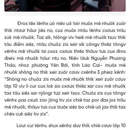
Đros têx lênhx uô niêv uô txir muôx mê nhuôk zuôr
thik ntơưr hâur jiês no, cux muôx ntâu lênhx cxơưx trâu
zuk mê nhuôk. Taz sik, hlôngr viv heik mê nhuôk tsuv thik
tâu điểm siêz, ntâu chuôz zis xeir sik côngv thiêz tôngv
vênhx mê nhuôk tsi cxoz cxơưx thiêz thâuv tưs cux đros
đreiv mê nhuôk hâur ntu no. Niêv lâuk Nguyễn Phương
Thảo, nhoz phường Yên Bái, tỉnh Lào Cai- muôx mê
nhuôk shông no thik xeir zuôr cơưv cxênhx 3 pheiz kênh:
“Shông no chuôz zis muôx mê nhuôk thik xeir zuôr cơuv
lớp 10 viv li cur cux lok six cxơưx thiêz xar cov mê nhuôk
tax tâu siêz xar njôngr tưz xeir tsov. Chuôz zis cux tôngv
vênhx paz cxuô zav jông tiv zix chiê taz por đas jos trâu
mê nhuôk, thâuv tưs cux truôx siêz bo chiê uô jax thik tax
chêx cuk siêz tiv zix”.
Lơưr cui tênhv, shux xênhz dưv thik chiê cơưv lớp 10