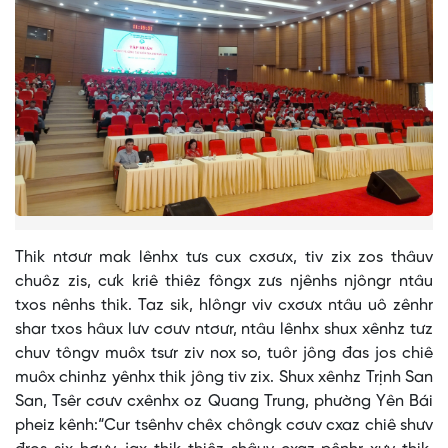
Thik ntơưr mak lênhx tưs cux cxơưx, tiv zix zos thâuv
chuôz zis, cưk kriê thiêz fôngx zưs njênhs njôngr ntâu
txos nênhs thik. Taz sik, hlôngr viv cxơưx ntâu uô zênhr
shar txos hâux lưv cơưv ntơưr, ntâu lênhx shux xênhz tưz
chuv tôngv muôx tsưr ziv nox so, tuôr jông đas jos chiê
muôx chinhz yênhx thik jông tiv zix. Shux xênhz Trịnh San
San, Tsêr cơưv cxênhx oz Quang Trung, phường Yên Bái
pheiz kênh:“Cur tsênhv chêx chôngk cơưv cxaz chiê shưv