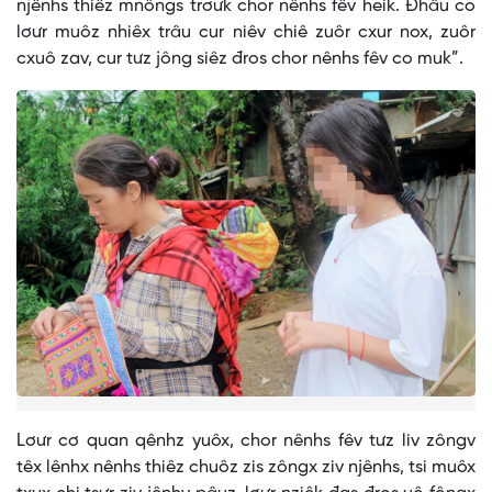
njênhs thiêz mnôngs trơưk chor nênhs fêv heik. Đhâu co
lơưr muôz nhiêx trâu cur niêv chiê zuôr cxur nox, zuôr
cxuô zav, cur tưz jông siêz đros chor nênhs fêv co muk”.
Lơưr cơ quan qênhz yuôx, chor nênhs fêv tưz liv zôngv
têx lênhx nênhs thiêz chuôz zis zôngx ziv njênhs, tsi muôx