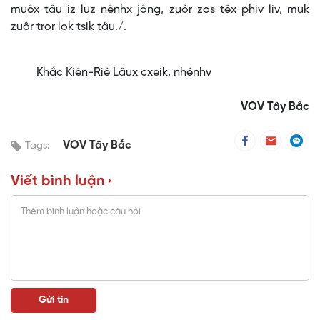
muôx tâu iz luz nênhx jông, zuôr zos têx phiv liv, muk
zuôr tror lok tsik tâu./.
Khắc Kiên-Riê Lâux cxeik, nhênhv
VOV Tây Bắc
VOV Tây Bắc
Tags:
Viết bình luận