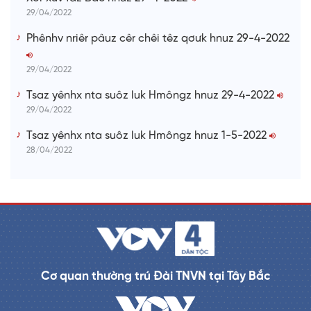
29/04/2022
Phênhv nriêr pâuz cêr chêi têz qơưk hnuz 29-4-2022
29/04/2022
Tsaz yênhx nta suôz luk Hmôngz hnuz 29-4-2022
29/04/2022
Tsaz yênhx nta suôz luk Hmôngz hnuz 1-5-2022
28/04/2022
Cơ quan thường trú Đài TNVN tại Tây Bắc