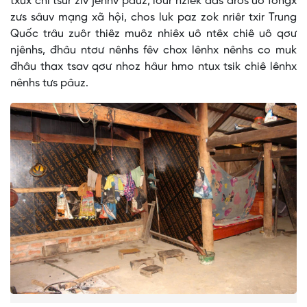
txux chi tsưr ziv jênhv pâuz, lơưr nziêk đas đros uô fôngx
zưs sâuv mạng xã hội, chos luk paz zok nriêr txir Trung
Quốc trâu zuôr thiêz muôz nhiêx uô ntêx chiê uô qơư
njênhs, đhâu ntơư nênhs fêv chox lênhx nênhs co muk
đhâu thax tsav qơư nhoz hâur hmo ntux tsik chiê lênhx
nênhs tưs pâuz.