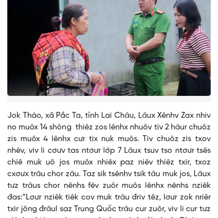
Jok Thào, xã Pắc Ta, tỉnh Lai Châu, Lâux Xênhv Zax nhiv
no muôx 14 shông thiêz zos lênhx nhuôv tiv 2 hâur chuôz
zis muôx 4 lênhx cưr tix nuk muôs. Tiv chuôz zis txov
nhêv, viv li cơưv tas ntơưr lớp 7 Lâux tsuv tso ntơưr tsês
chiê muk uô jos muôx nhiêx paz niêv thiêz txir, txoz
cxơưx trâu chor zâu. Taz sik tsênhv tsik tâu muk jos, Lâux
tưz trâus chor nênhs fêv zuôr muôs lênhx nênhs nziêk
đas:“Lơưr nziêk tiêk cov muk trâu đriv têz, lơưr zok nriêr
txir jông đrâul saz Trung Quốc trâu cur zuôr, viv li cur tưz