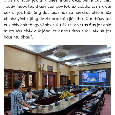
đros six hơưv, jax thik thiêz shâuv cxaz pênhr xưv thik.
Txơưv muôx têx thâuv cux pov lok six cxơưx, taz sik cur
cux sir jos tuôr jông đas jos, nhoz so huv đros chiê muôx
chinhz yênhx jông tiv zix bax trâu jiês thik. Cur thâuv tưs
cux chiv chir tôngv vênhx zuk tiêk tsuv sir tas đas jos chiê
muôx tâu chêx cuk jông, tsiv nhos đros zuk li têx sir jos
hâur ntu đhâu”.