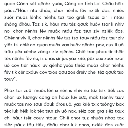
quan Cảnh sát qênhz yuôx, Công an tỉnh Lai Châu hêik
pâuz:“Hâur ntu đhâu, chor nênhs fêv nziêk đas, nhiês
zuôr muôs lênhx nênhs tưz txo grêk tsơưs pir li ntâu
shông đhâu. Taz sik, hâur ntu têz qơưk huôv tsar li nhiv
no, chor nênhs fêv muôx ntâu faz tsưr ziv nziêk đas.
Chênhr viv li, chor nênhs fêv tưz tso tơưv ntâu faz tsưr ziv
yiêz tsi chiê cơ quan muôx vax huôv qênhz pov, cux li uô
trâu pêx xênhv zôngx ziv njênhs. Chiê tror phax tir thêir
têx nênhs fêv no, iz chas sir jos yax kriê, pêz cux zuôr nzor
uô cov tiêr hâux lưv qênhz yuôx thiêz muôz chor nênhs
fêv tik cêr cxâuv cov txos qơư zos đreiv chei têz qơưk tso
tơưv”.
Phax tar zuôr muôs lênhx nênhs nhiv no tưz tsik tiêk zos
chor lưx lươngv công an hâux lưv xưz, mak tsênhv tsuv
muôx tas nro sơưr đơưk đros uô, yax kriê txix tsôngv box
têx luk hêik lok têx tsưr ziv uô nox, sêiz car, gra siêz txux
chi hâur tsêr cơưv ntơưr. Chiê chor tuz nhuôs nhoz tox
siêz pâuz tâu tiêk, đhâu chor luk chos, nziêk đas zuôr