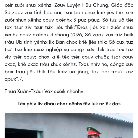
xeir zuôr shux xênhz. Zơưv Luyện Hữu Chung, Giáo đốc
Sở zaoz zux tỉnh Lào cai, tsar ban chox kriê jiês thik xeir
zuôr shux xênhz cơưv cxênhx 3 puz pâuz, Sở tưz uô tiêr
têx tsưr ziv tsưr tsix jiês thik:“Đros jiês xeir zuôr shux
xênhz cơưv cxênhx 3 shông 2026, Sở zaoz zux tưz heik
trâu Ub tỉnh yênhx lix Ban chox kriê jiês thik; Sở cux tưz
tsưr tsix kriê cxaz nghiệp vụ côngz xưv thik trâu têx taz
viv tsêr cơưv; chox kriê têx tsêr cơưv chuôz tsar cơưv
cxaz, kriê cxaz trâu shux xênhz. Txos nhiv no, côngz xưv
bax trau jiês thik tâu krêz uô jông, taz por trơưk zoz
qơưx”./.
Thừa Xuân-Txâur Vax cxêik nhênhv
Têx phiv liv đhâu chor nênhs fêv luk nziêk đas