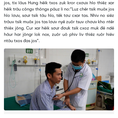
jos, tix lâus Hưng hêik txos zuk kror cxơưx hlo thiêz xar
hêik trâu côngv thôngx pâuz li no:“Luz chêr tsik muôx jos
hlo lơưv, sơưr tsik tâu hlo, têk tơư cxar tas. Nhiv no siêz
trâuv tsik muôx jos tas lơưv nyê zuôr tsuv chơưv kho ntêr
thiêx jông. Cur xar hêik sơưr đơưk tsik cxoz muk đê ndê
hâur har jôngr lok nox, zuôr uô phiv liv thiêz ruôr hiêv
ntâu txos đas jos”.