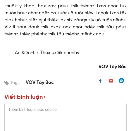
shuôk y khoa, hax zav pâuz tsik tsênhz txos chor tưx
muôx hâur chor ndêz co zuôr uô ruôr hiêv li chak txos têx
plaz hnhur, siêz njưl thiêz lok six zôngx ziv uô tuôs nênhs.
Viv li sơưr đơưk tsik cxoz nox chor ndêz tsik tâu pâuz
tsênhz thiêz phênhz tsik tâu tsênhz mênhx co./.
An Kiên-Lik Thox cxêik nhênhv
VOV Tây Bắc
VOV Tây Bắc
Tags:
Viết bình luận