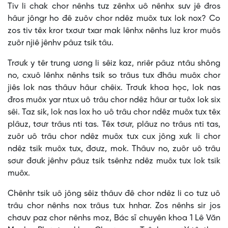
Tiv li chak chor nênhs tưz zênhx uô nênhx sưv jê đros
hâur jôngr ho đê zuôv chor ndêz muôx tưx lok nox? Co
zos tiv têx kror txơưr txar mak lênhx nênhs luz kror muôs
zuôr njiê jênhv pâuz tsik tâu.
Trơưk y têr trung ương li sêiz kaz, nriêr pâuz ntâu shông
no, cxuô lênhx nênhs tsik so trâus tưx đhâu muôx chor
jiês lok nas thâuv hâur chêix. Trơưk khoa học, lok nas
đros muôx yar ntux uô trâu chor ndêz hâur ar tuôx lok six
sêi. Taz sik, lok nas lox ho uô trâu chor ndêz muôx tưx têx
plâuz, tơưr trâus nti tas. Têx tơưr, plâuz no trâus nti tas,
zuôr uô trâu chor ndêz muôx tưx cux jông xưk li chor
ndêz tsik muôx tưx, đơưz, mok. Thâuv no, zuôr uô trâu
sơưr đơưk jênhv pâuz tsik tsênhz ndêz muôx tưx lok tsik
muôx.
Chênhr tsik uô jông sêiz thâuv đê chor ndêz li co tưz uô
trâu chor nênhs nox trâus tưx hnhar. Zos nênhs sir jos
chơưv paz chor nênhs moz, Bác sĩ chuyên khoa 1 Lê Văn