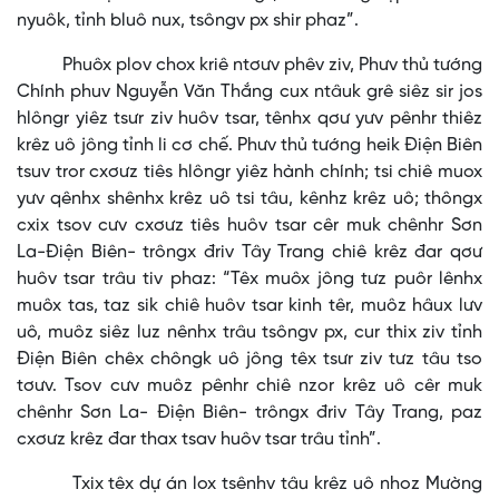
nyuôk, tỉnh bluô nux, tsôngv px shir phaz”.
Phuôx plov chox kriê ntơưv phêv ziv, Phưv thủ tướng
Chính phuv Nguyễn Văn Thắng cux ntâuk grê siêz sir jos
hlôngr yiêz tsưr ziv huôv tsar, tênhx qơư yưv pênhr thiêz
krêz uô jông tỉnh li cơ chế. Phưv thủ tướng heik Điện Biên
tsuv tror cxơưz tiês hlôngr yiêz hành chính; tsi chiê muox
yưv qênhx shênhx krêz uô tsi tâu, kênhz krêz uô; thôngx
cxix tsov cưv cxơưz tiês huôv tsar cêr muk chênhr Sơn
La-Điện Biên- trôngx đriv Tây Trang chiê krêz đar qơư
huôv tsar trâu tiv phaz: “Têx muôx jông tưz puôr lênhx
muôx tas, taz sik chiê huôv tsar kinh têr, muôz hâux lưv
uô, muôz siêz luz nênhx trâu tsôngv px, cur thix ziv tỉnh
Điện Biên chêx chôngk uô jông têx tsưr ziv tưz tâu tso
tơưv. Tsov cưv muôz pênhr chiê nzor krêz uô cêr muk
chênhr Sơn La- Điện Biên- trôngx đriv Tây Trang, paz
cxơưz krêz đar thax tsav huôv tsar trâu tỉnh”.
Txix têx dự án lox tsênhv tâu krêz uô nhoz Mường