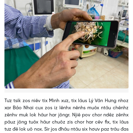
Tưz tsik zos niêv tix Minh xưz, tix lâus Lý Văn Hưng nhoz
xar Bảo Nhai cux zos iz lênhx nênhs muôx ntâu chênhz
zênhv muk lok hâur har jôngr. Njiê pov chor ndêz zênhx
pâuz jông tuôx hâur chuôz zis chor har cêv fix, tix lâus
tưz đê lok uô nox. Sir jos đhâu ntâu six hơưv paz trâu đas