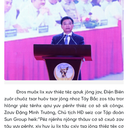
Đros muôx lix xưv thiêz têz qơưk jông jav, Điện Biên
zuôr chuôz tsar huôv tsar jông nhoz Tây Bắc zos tâu tror
hlôngr yiêz tênhx qơư yưv pênhr thiêz cơ sở sik côngv.
Zơưv Đặng Minh Trường, Chủ tịch HĐ seiz car Tập đoàn
Sun Group heik:“Pêz njênhs njôngr thâuv cơ sở cxuô zav
tâu yưv pênhr, xiv huv ju lix tâu cxiv tsa jông thiêz têx cơ