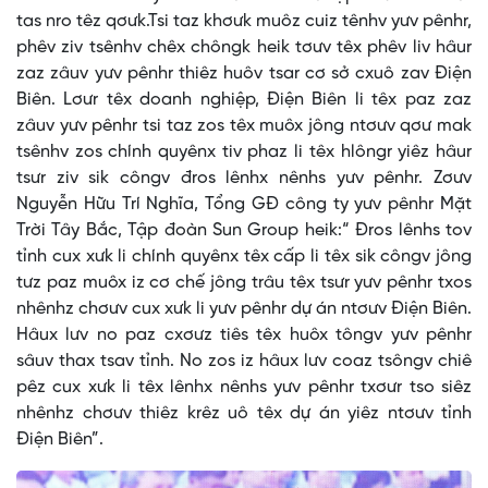
tas nro têz qơưk.Tsi taz khơưk muôz cuiz tênhv yưv pênhr,
phêv ziv tsênhv chêx chôngk heik tơưv têx phêv liv hâur
zaz zâuv yưv pênhr thiêz huôv tsar cơ sở cxuô zav Điện
Biên. Lơưr têx doanh nghiệp, Điện Biên li têx paz zaz
zâuv yưv pênhr tsi taz zos têx muôx jông ntơưv qơư mak
tsênhv zos chính quyênx tiv phaz li têx hlôngr yiêz hâur
tsưr ziv sik côngv đros lênhx nênhs yưv pênhr. Zơưv
Nguyễn Hữu Trí Nghĩa, Tổng GĐ công ty yưv pênhr Mặt
Trời Tây Bắc, Tập đoàn Sun Group heik:“ Đros lênhs tov
tỉnh cux xưk li chính quyênx têx cấp li têx sik côngv jông
tưz paz muôx iz cơ chế jông trâu têx tsưr yưv pênhr txos
nhênhz chơưv cux xưk li yưv pênhr dự án ntơưv Điện Biên.
Hâux lưv no paz cxơưz tiês têx huôx tôngv yưv pênhr
sâuv thax tsav tỉnh. No zos iz hâux lưv coaz tsôngv chiê
pêz cux xưk li têx lênhx nênhs yưv pênhr txơưr tso siêz
nhênhz chơưv thiêz krêz uô têx dự án yiêz ntơưv tỉnh
Điện Biên”.