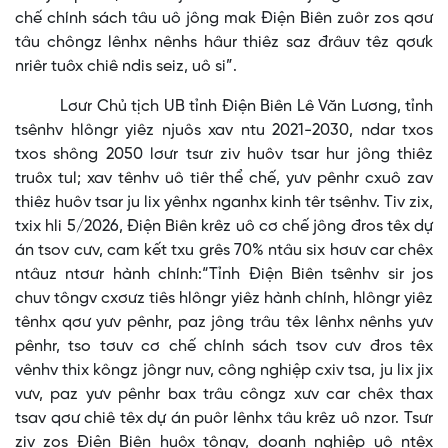
chế chính sách tâu uô jông mak Điện Biên zuôr zos qơư
tâu chôngz lênhx nênhs hâur thiêz saz đrâuv têz qơưk
nriêr tuôx chiê ndis seiz, uô si”.
Lơưr Chủ tịch UB tỉnh Điện Biên Lê Văn Lương, tỉnh
tsênhv hlôngr yiêz njuôs xav ntu 2021-2030, ndar txos
txos shông 2050 lơưr tsưr ziv huôv tsar hur jông thiêz
truôx tul; xav tênhv uô tiêr thể chế, yưv pênhr cxuô zav
thiêz huôv tsar ju lix yênhx nganhx kinh têr tsênhv. Tiv zix,
txix hli 5/2026, Điện Biên krêz uô cơ chế jông đros têx dự
án tsov cưv, cam kết txu grês 70% ntâu six hơưv car chêx
ntâuz ntơưr hành chính:“Tỉnh Điện Biên tsênhv sir jos
chuv tôngv cxơưz tiês hlôngr yiêz hành chính, hlôngr yiêz
tênhx qơư yưv pênhr, paz jông trâu têx lênhx nênhs yưv
pênhr, tso tơưv cơ chế chính sách tsov cưv đros têx
vênhv thix kôngz jôngr nuv, công nghiệp cxiv tsa, ju lix jix
vưv, paz yưv pênhr bax trâu côngz xưv car chêx thax
tsav qơư chiê têx dự án puôr lênhx tâu krêz uô nzor. Tsưr
ziv zos Điện Biên huôx tôngv, doanh nghiệp uô ntêx