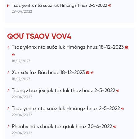
i
Tsaz yênhx nta suôz luk Hmôngz hnuz 2-5-2022
29/04/2022
n
g
T
QƠƯ TSAOV VOV4
i
Tsaz yênhx nta suôz luk Hmôngz hnuz 18-12-2023
m
e
18/12/2023
Xor xưv faz Bắc hnuz 18-12-2023
18/12/2023
Tsôngv box jêx jok têx luk thav hnuz 2-5-2022
29/04/2022
Tsaz yênhx nta suôz luk Hmôngz hnuz 2-5-2022
29/04/2022
Phênhv ndis shuôk têz qơưk hnuz 30-4-2022
29/04/2022