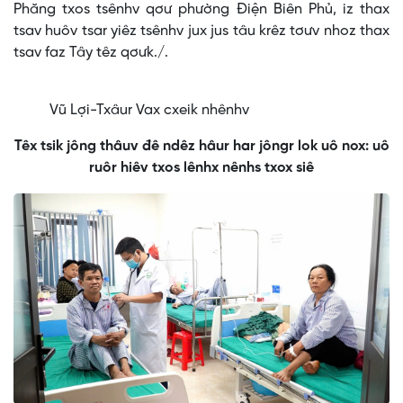
Phăng txos tsênhv qơư phường Điện Biên Phủ, iz thax
tsav huôv tsar yiêz tsênhv jux jus tâu krêz tơưv nhoz thax
tsav faz Tây têz qơưk./.
Vũ Lợi-Txâur Vax cxeik nhênhv
Têx tsik jông thâuv đê ndêz hâur har jôngr lok uô nox: uô
ruôr hiêv txos lênhx nênhs txox siê