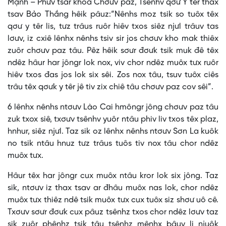
Mạnh – Phưv tsar khoa Chơưv paz, Tsênhv qơư Y têr thax
tsav Bảo Thắng hêik pâuz:“Nênhs moz tsik so tuôx têx
qơư y têr lis, tưz trâus ruôr hiêv txos siêz njưl trâuv tas
lơưv, iz cxiê lênhx nênhs tsiv sir jos chơưv kho mak thiêx
zuôr chơưv paz tâu. Pêz hêik sơưr đơưk tsik muk đê têx
ndêz hâur har jôngr lok nox, viv chor ndêz muôx tưx ruôr
hiêv txos đas jos lok six sêi. Zos nox tâu, tsuv tuôx ciês
trâu têx qơưk y têr jê tiv zix chiê tâu chơưv paz cov sêi”.
6 lênhx nênhs ntơưv Lào Cai hmôngr jông chơưv paz tâu
zuk txox siê, txơưv tsênhv yuôr ntâu phiv liv txos têx plaz,
hnhur, siêz njưl. Taz sik oz lênhx nênhs ntơưv Sơn La kuôk
no tsik ntâu hnuz tưz trâus tuôs tiv nox tâu chor ndêz
muôx tưx.
Hâur têx har jôngr cux muôx ntâu kror lok six jông. Taz
sik, ntơưv iz thax tsav ar đhâu muôx nas lok, chor ndêz
muôx tưx thiêz ndê tsik muôx tưx cux tuôx siz shơư uô cê.
Txơưv sơưr đơưk cux pâuz tsênhz txos chor ndêz lơưv taz
sik zuôr phênhz tsik tâu tsênhz mênhx bâuv li njuôk