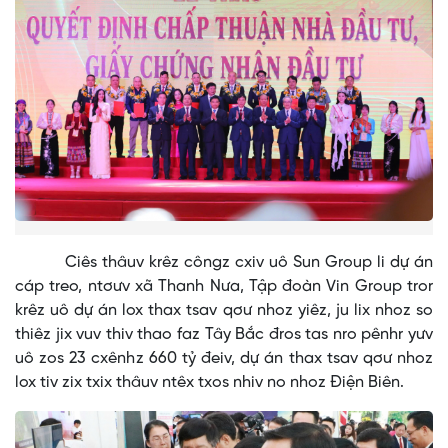
Ciês thâuv krêz côngz cxiv uô Sun Group li dự án
cáp treo, ntơưv xã Thanh Nưa, Tập đoàn Vin Group tror
krêz uô dự án lox thax tsav qơư nhoz yiêz, ju lix nhoz so
thiêz jix vuv thiv thao faz Tây Bắc đros tas nro pênhr yưv
uô zos 23 cxênhz 660 tỷ đeiv, dự án thax tsav qơư nhoz
lox tiv zix txix thâuv ntêx txos nhiv no nhoz Điện Biên.