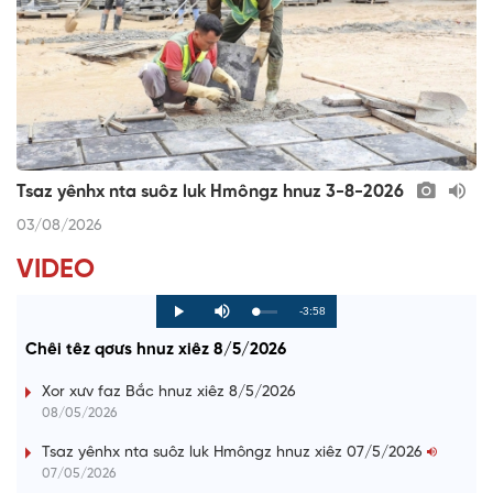
Tsaz yênhx nta suôz luk Hmôngz hnuz 3-8-2026
03/08/2026
VIDEO
R
-3:58
L
P
P
M
o
r
l
u
a
o
a
t
e
Chêi têz qơưs hnuz xiêz 8/5/2026
d
g
y
e
e
r
d
e
m
:
s
Xor xưv faz Bắc hnuz xiêz 8/5/2026
0
s
%
:
a
08/05/2026
0
%
i
Tsaz yênhx nta suôz luk Hmôngz hnuz xiêz 07/5/2026
07/05/2026
n