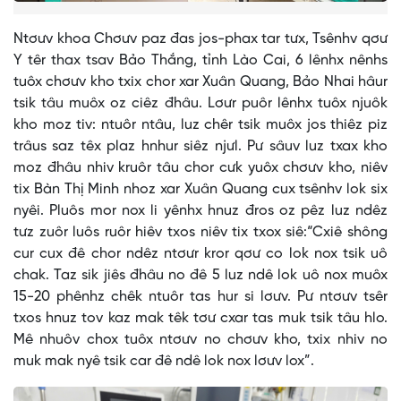
Ntơưv khoa Chơưv paz đas jos-phax tar tưx, Tsênhv qơư
Y têr thax tsav Bảo Thắng, tỉnh Lào Cai, 6 lênhx nênhs
tuôx chơưv kho txix chor xar Xuân Quang, Bảo Nhai hâur
tsik tâu muôx oz ciêz đhâu. Lơưr puôr lênhx tuôx njuôk
kho moz tiv: ntuôr ntâu, luz chêr tsik muôx jos thiêz piz
trâus saz têx plaz hnhur siêz njưl. Pư sâuv luz txax kho
moz đhâu nhiv kruôr tâu chor cưk yuôx chơưv kho, niêv
tix Bàn Thị Minh nhoz xar Xuân Quang cux tsênhv lok six
nyêi. Pluôs mor nox li yênhx hnuz đros oz pêz luz ndêz
tưz zuôr luôs ruôr hiêv txos niêv tix txox siê:“Cxiê shông
cur cux đê chor ndêz ntơưr kror qơư co lok nox tsik uô
chak. Taz sik jiês đhâu no đê 5 luz ndê lok uô nox muôx
15-20 phênhz chêk ntuôr tas hur si lơưv. Pư ntơưv tsêr
txos hnuz tov kaz mak têk tơư cxar tas muk tsik tâu hlo.
Mê nhuôv chox tuôx ntơưv no chơưv kho, txix nhiv no
muk mak nyê tsik car đê ndê lok nox lơưv lox”.