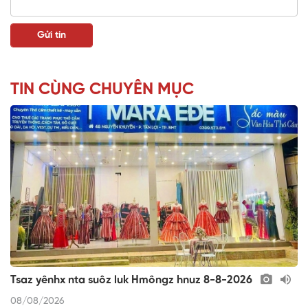
TIN CÙNG CHUYÊN MỤC
Tsaz yênhx nta suôz luk Hmôngz hnuz 8-8-2026
08/08/2026