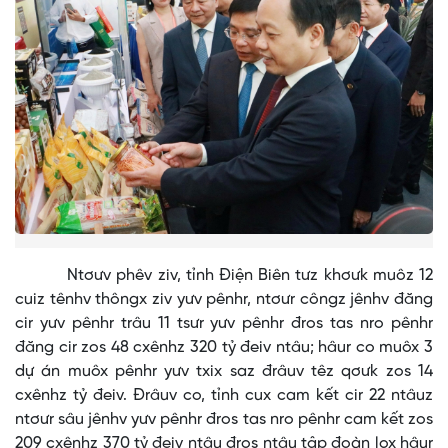
Ntơưv phêv ziv, tỉnh Điện Biên tưz khơưk muôz 12
cuiz tênhv thôngx ziv yưv pênhr, ntơưr côngz jênhv đăng
cir yưv pênhr trâu 11 tsưr yưv pênhr đros tas nro pênhr
đăng cir zos 48 cxênhz 320 tỷ đeiv ntâu; hâur co muôx 3
dự án muôx pênhr yưv txix saz đrâuv têz qơưk zos 14
cxênhz tỷ đeiv. Đrâuv co, tỉnh cux cam kết cir 22 ntâuz
ntơưr sâu jênhv yưv pênhr đros tas nro pênhr cam kết zos
209 cxênhz 370 tỷ đeiv ntâu đros ntâu tập đoàn lox hâur