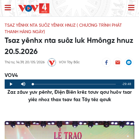
TSAZ YÊNHX NTA SUÔZ YÊNHX HNUZ ( CHƯƠNG TRÌNH PHÁT
THANH HÀNG NGÀY)
Tsaz yênhx nta suôz luk Hmôngz hnuz
20.5.2026
Thứ tư, 14:39, 20/05/2026
VOV Tây Bắc
VOV4
Remaining
-29:48
Loaded
:
Progress
:
Play
Mute
0%
0%
Zaz zâuv yưv pênhr, Điện Biên krêz tơưv qơư huôv tsar
Time
yiêz nhoz thax tsav faz Tây têz qơưk