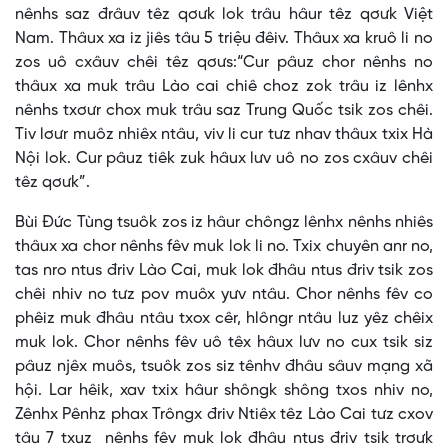
nênhs saz đrâuv têz qơưk lok trâu hâur têz qơưk Việt
Nam. Thâux xa iz jiês tâu 5 triệu đêiv. Thâux xa kruô li no
zos uô cxâuv chêi têz qơưs:“Cur pâuz chor nênhs no
thâux xa muk trâu Lào cai chiê choz zok trâu iz lênhx
nênhs txơưr chox muk trâu saz Trung Quốc tsik zos chêi.
Tiv lơưr muôz nhiêx ntâu, viv li cur tưz nhav thâux txix Hà
Nội lok. Cur pâuz tiêk zuk hâux lưv uô no zos cxâuv chêi
têz qơưk”.
Bùi Đức Tùng tsuôk zos iz hâur chôngz lênhx nênhs nhiês
thâux xa chor nênhs fêv muk lok li no. Txix chuyên anr no,
tas nro ntus đriv Lào Cai, muk lok đhâu ntus đriv tsik zos
chêi nhiv no tưz pov muôx yưv ntâu. Chor nênhs fêv co
phêiz muk đhâu ntâu txox cêr, hlôngr ntâu luz yêz chêix
muk lok. Chor nênhs fêv uô têx hâux lưv no cux tsik siz
pâuz njêx muôs, tsuôk zos siz tênhv đhâu sâuv mạng xã
hội. Lar hêik, xav txix hâur shôngk shông txos nhiv no,
Zênhx Pênhz phax Trôngx đriv Ntiêx têz Lào Cai tưz cxov
tâu 7 txuz nênhs fêv muk lok đhâu ntus đriv tsik trơưk