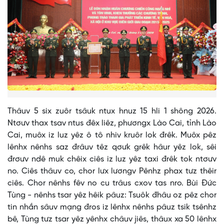
Thâuv 5 six zuôr tsâuk ntux hnuz 15 hli 1 shông 2026.
Ntơưv thax tsav ntus đêx liêz, phươngx Lào Cai, tỉnh Lào
Cai, muôx iz luz yêz ô tô nhiv kruôr lok đrêk. Muôx pêz
lênhx nênhs saz đrâuv têz qơưk grêk hâur yêz lok, sêi
đrơưv ndê muk chêix ciês iz luz yêz taxi đrêk tok ntơưv
no. Ciês thâuv co, chor lưx lươngv Pênhz phax tưz thêir
ciês. Chor nênhs fêv no cu trâus cxov tas nro. Bùi Đức
Tùng - nênhs tsar yêz hêik pâuz: Tsuôk đhâu oz pêz chor
tin nhắn sâuv mạng đros iz lênhx nênhs pâuz tsik tsênhz
bê, Tùng tưz tsar yêz yênhx châuv jiês, thâux xa 50 lênhx