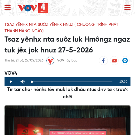
TSAZ YÊNHX NTA SUÔZ YÊNHX HNUZ ( CHƯƠNG TRÌNH PHÁT
THANH HÀNG NGÀY)
Tsaz yênhx nta suôz luk Hmôngz ngaz
tuk jêx jok hnuz 27-5-2026
Thứ tư, 21:56, 27/05/2026
VOV Tây Bắc
VOV4
Remaining
-15:00
Loaded
:
Progress
:
Play
Mute
0%
0%
Tir tar chor nênhs fêv muk lok đhâu ntus đriv tsik trơưk
Time
chêi