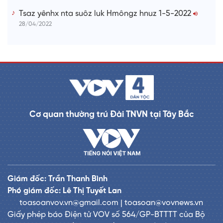
Tsaz yênhx nta suôz luk Hmôngz hnuz 1-5-2022
28/04/2022
Cơ quan thường trú Đài TNVN tại Tây Bắc
Giám đốc: Trần Thanh Bình
Phó giám đốc: Lê Thị Tuyết Lan
toasoanvov.vn@gmail.com | toasoan@vovnews.vn
Giấy phép báo Điện tử VOV số 564/GP-BTTTT của Bộ