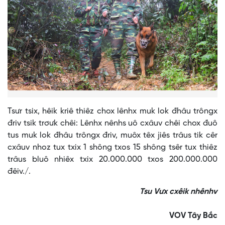
Tsưr tsix, hêik kriê thiêz chox lênhx muk lok đhâu trôngx
đriv tsik trơưk chêi: Lênhx nênhs uô cxâuv chêi chox đuô
tus muk lok đhâu trôngx đriv, muôx têx jiês trâus tik cêr
cxâuv nhoz tux txix 1 shông txos 15 shông tsêr tux thiêz
trâus bluô nhiêx txix 20.000.000 txos 200.000.000
đêiv./.
Tsu Vưx cxêik nhênhv
VOV Tây Bắc