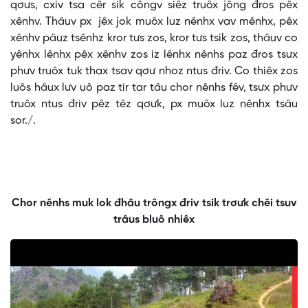
qơưs, cxiv tsa cêr sik côngv siêz truôx jông đros pêx
xênhv. Thâuv px jêx jok muôx luz nênhx vav mênhx, pêx
xênhv pâuz tsênhz kror tưs zos, kror tưs tsik zos, thâuv co
yênhx lênhx pêx xênhv zos iz lênhx nênhs paz đros tsưx
phưv truôx tuk thax tsav qơư nhoz ntus đriv. Co thiêx zos
luôs hâux lưv uô paz tir tar tâu chor nênhs fêv, tsưx phưv
truôx ntus đriv pêz têz qơưk, px muôx luz nênhx tsâu
sor./.
Chor nênhs muk lok đhâu trôngx đriv tsik trơưk chêi tsuv
trâus bluô nhiêx