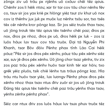
zôngx ziv uô trâu px njênhs uô cxâuv chêi têz qơưs.
Chênhr zos li hêik ntơư, xar tir tar cov tâu chor nênhs fêv
co, tsuv sir jos yax kriê px hlôngr yiêz tsưr ziv khưr uô nox
cov iz thênhv jux juk px muôx luz nênhx tsâu sor, tso tsês
têx cêr nênhx kror pôngz kaz. Sir jos sêiz truôx thax tsav,
uô jông trơưk têx têz qơưs têx tsênhv chêi paz; đros px
nox, đros px nhoz, đros px uô, đros hêik px luk - zos iz
luôs hâux lưv tsuv cov tâu truôx. Đại tá Nguyễn Phi
Khanh, tsar Bôv đôiv Pênhz phax tỉnh Lào Cai hêik
pâuz:“Pêz sir jos đros pêx xênhv, pâuz tâu pêx xênhv siêz
xar, sưv jê đros pêx xênhv. Uô jông chor tsaz yênhx, tiv zix
zos paz trâu pêx xênhv huôv tsar kinh têr xar hôiv, txo
grêk yêiz pluôs, tsik chiê lênhx tưs trâus pôngz kaz. Hla
trâu ntu huôv tsar yiêz, lưx lươngv Pênhz phax đros pêx
xênhv nhoz thax tsav ntus đriv zuôr sir jos uô jông trơưk
Đảng têz qơưs têx tsênhv chêi paz trâu yênhx thax tsav,
yênhx zênhx pênhz phax”.
Sêiz car ntux đriv zos luôs hâux lưv tsưx phưv truôx têz