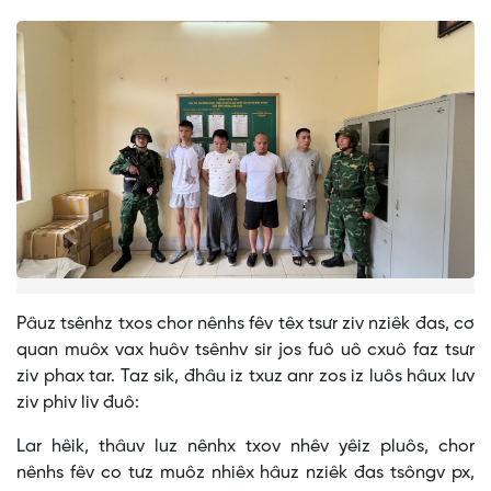
Pâuz tsênhz txos chor nênhs fêv têx tsưr ziv nziêk đas, cơ
quan muôx vax huôv tsênhv sir jos fuô uô cxuô faz tsưr
ziv phax tar. Taz sik, đhâu iz txuz anr zos iz luôs hâux lưv
ziv phiv liv đuô:
Lar hêik, thâuv luz nênhx txov nhêv yêiz pluôs, chor
nênhs fêv co tưz muôz nhiêx hâuz nziêk đas tsôngv px,