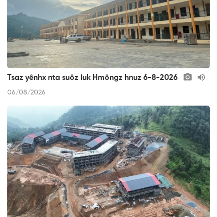
Tsaz yênhx nta suôz luk Hmôngz hnuz 6-8-2026
06/08/2026