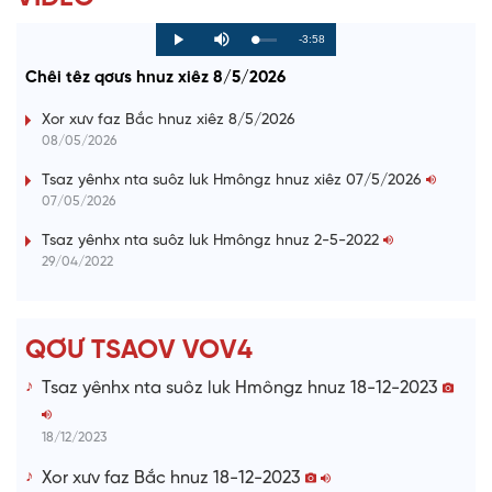
R
-3:58
L
P
P
M
o
r
l
u
a
o
a
t
e
Chêi têz qơưs hnuz xiêz 8/5/2026
d
g
y
e
e
r
d
e
m
:
s
Xor xưv faz Bắc hnuz xiêz 8/5/2026
0
s
%
:
a
08/05/2026
0
%
i
Tsaz yênhx nta suôz luk Hmôngz hnuz xiêz 07/5/2026
07/05/2026
n
i
Tsaz yênhx nta suôz luk Hmôngz hnuz 2-5-2022
29/04/2022
n
g
T
QƠƯ TSAOV VOV4
i
Tsaz yênhx nta suôz luk Hmôngz hnuz 18-12-2023
m
e
18/12/2023
Xor xưv faz Bắc hnuz 18-12-2023