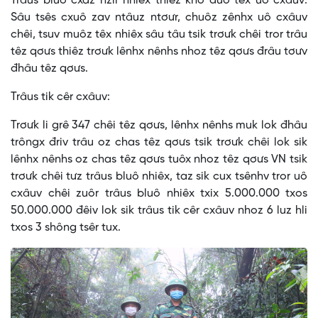
Trâus bluô cxaz nzir nhiêx thiêz kho đuô têx uô cxâuv:
Sâu tsês cxuô zav ntâuz ntơưr, chuôz zênhx uô cxâuv
chêi, tsuv muôz têx nhiêx sâu tâu tsik trơưk chêi tror trâu
têz qơưs thiêz trơưk lênhx nênhs nhoz têz qơưs đrâu tơưv
đhâu têz qơưs.
Trâus tik cêr cxâuv:
Trơưk li grê 347 chêi têz qơưs, lênhx nênhs muk lok đhâu
trôngx đriv trâu oz chas têz qơưs tsik trơưk chêi lok sik
lênhx nênhs oz chas têz qơưs tuôx nhoz têz qơưs VN tsik
trơưk chêi tưz trâus bluô nhiêx, taz sik cux tsênhv tror uô
cxâuv chêi zuôr trâus bluô nhiêx txix 5.000.000 txos
50.000.000 đêiv lok sik trâus tik cêr cxâuv nhoz 6 luz hli
txos 3 shông tsêr tux.