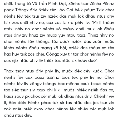
chêi. Trung tá Vũ Trần Minh Đạt, Zênhx tsar Zênhx Pênhz
phax Trôngx đriv Ntiêx têz Lào Cai hêik pâuz: Txix chor
nênhs fêv têx tsưr ziv nziêk đas muk lok đhâu ntus đriv
tsik zos chêi nhiv no, cux zos iz kro phiv liv: “Pir li thâuv
ntêx, nhiv no chor nênhs uô cxâuv chêi muk lok đhâu
ntus đriv ziv hnuz ziv muôx yưv ntâu txuz. Thiêz nhiv no
chor nênhs fêv thôngz têz qơưk nziêk đas zuôr muôs
lênhx nênhs đhâu mạng xã hội, nziêk đas thâux xa têx
hax huv tsik zos chêi. Côngz xưv tir tar chor nênhs fêv no
cux njiz ntâu phiv liv thiêz tas ntâu six hơưv đuô”.
Thax tsav ntus đriv phiv liv, muôx đêx cêv kuôk. Chor
nênhs fêv cux pâuz tsênhz txos têx phiv liv no. Chor
nênhs fêv liv zôngv tsôngv box mênhx cxưx tsơưs nênhs
tox siêz tsưr ziv, txux chi kik, muôz nhiêx nziêk đas px,
hâuz zâuv px chox cêr muk lok đhâu ntus đriv. Chênhr viv
li, Bôv đôiv Pênhz phax tưz sir tas ntâu đas jos tsưr ziv
zok nriêr ntêk cxov chor nênhs fêv nhiês cêr muk lok
đhâu ntus đriv.