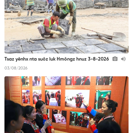
Tsaz yênhx nta suôz luk Hmôngz hnuz 3-8-2026
03/08/2026