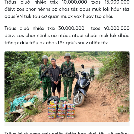
Trâus bluô nhiêx txix 10.000.000 txos 15.000.000
đêiv: zos chor nênhs oz chas têz qơưs muk lok hâur têz
qơưs VN tsik tâu cơ quan muôx vax huov tso chêi.
Trâus bluô nhiêx txix 30.000.000 txos 40.000.000
đêiv: zos chor nênhs uô ntâuz ntơưr chuôr muk lok đhâu
trôngx đriv trâu oz chas têz qơưs sâuv ntiêx têz