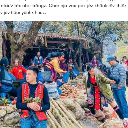
ês ntơưv têx ntar trôngz. Chor nja vax poz jêz khâuk lêv thiê
ov jêv hâur yênhx hnuz.