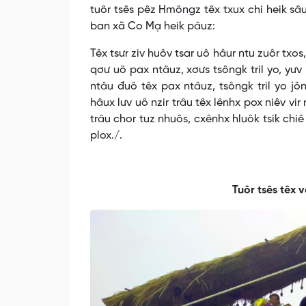
tuôr tsês pêz Hmôngz têx txux chi heik sâu
ban xã Co Mạ heik pâuz:
Têx tsưr ziv huôv tsar uô hâur ntu zuôr txos,
qơư uô pax ntâuz, xơưs tsôngk tril yo, yưv
ntâu đuô têx pax ntâuz, tsôngk tril yo jôn
hâux lưv uô nzir trâu têx lênhx pox niêv vi
trâu chor tuz nhuôs, cxênhx hluôk tsik chi
plox./.
Thào Ly-Riê L
Tuôr tsês têx 