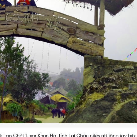
ok Lao Chải 1, xar Khun Há, tỉnh Lai Châu njiês nti jông jav txi