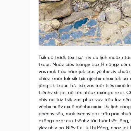
Tsik uô trơưk têx tsưr ziv du lịch muôx ntơ
txơưr: Muôz ciês tsôngv box Hmôngz cêr u
vas muk trâu hâur jok txos yênhx ziv chuôz 
chiêz kruôr lok sik txir njênhx chox lok uô
jông sik txơưr. Tưz tsik zos tuôr tsês cxuô
tsênhv sir jos uô têx ntâuz cxôngx nzor. Ch
nhiv no tưz tsik zos phưx vưv trâu luz n
vênhx huôv cxuô mênhx cxưx. Du lịch côngv
phênhv sâu, mak tsênhv paz trâu pox nhuôs 
cxôngx nzor cux tsênhv tâu tuôr tsês jông,
yiêz nhiv no. Niêv tix Lù Thị Pàng, nhoz jok