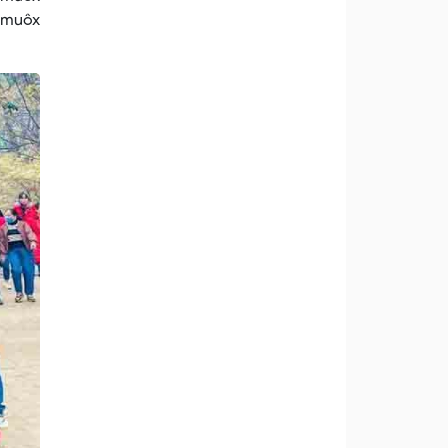
z muôx