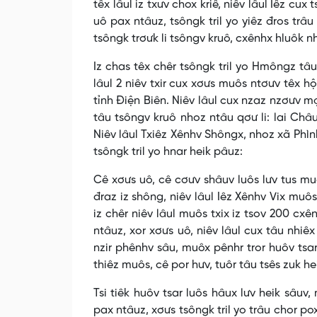
têx lâul iz txưv chox kriê, niêv lâul Iêz cux
uô pax ntâuz, tsôngk tril yo yiêz đros trâu 
tsôngk trơưk li tsôngv kruô, cxênhx hluôk nh
Iz chas têx chêr tsôngk tril yo Hmôngz tâu 
lâul 2 niêv txir cux xơưs muôs ntơưv têx hộ
tỉnh Điện Biên. Niêv lâul cux nzaz nzơưv m
tâu tsôngv kruô nhoz ntâu qơư li: lai Châu
Niêv lâul Txiêz Xênhv Shôngx, nhoz xã Phình 
tsôngk tril yo hnar heik pâuz:
Cê xơưs uô, cê cơưv shâuv luôs lưv tus muô
đraz iz shông, niêv lâul Iêz Xênhv Vix muô
iz chêr niêv lâul muôs txix iz tsov 200 cxê
ntâuz, xor xơưs uô, niêv lâul cux tâu nhiê
nzir phênhv sâu, muôx pênhr tror huôv tsar
thiêz muôs, cê por hưv, tuôr tâu tsês zuk hei
Tsi tiêk huôv tsar luôs hâux lưv heik sâuv, 
pax ntâuz, xơưs tsôngk tril yo trâu chor pox