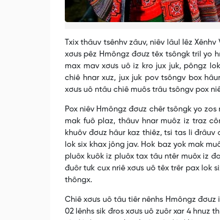
Txix thâuv tsênhv zâuv, niêv lâul Iêz Xênhv 
xơưs pêz Hmôngz đơưz têx tsôngk tril yo hn
max mav xơưs uô iz kro jux juk, pôngz lok
chiê hnar xưz, jux juk pov tsôngv box hâur 
xơưs uô ntâu chiê muôs trâu tsôngv pox niê
Pox niêv Hmôngz đơưz chêr tsôngk yo zos muô
mak fuô plaz, thâuv hnar muôz iz traz công
khuôv đơưz hâur kaz thiêz, tsi tas li đrâuv
lok six khax jông jav. Hok baz yok mak muôz
pluôx kuôk iz pluôx tax tâu ntêr muôx iz đok
đuôr tưk cux nriê xơưs uô têx trêr pax lok s
thôngx.
Chiê xơưs uô tâu tiêr nênhs Hmôngz đơưz iz c
02 lênhs sik đros xơưs uô zuôr xar 4 hnuz thi