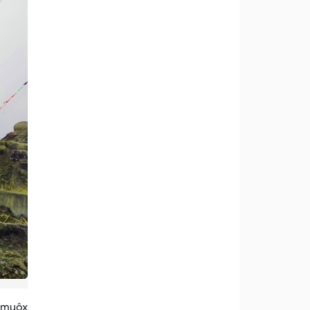
x muôx