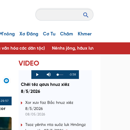
M'nông
Xơ Đăng
Cơ Tu
Chăm
Khmer
u văn hóa các dân tộc)
Nênhs jông, hâux lưv jông ( Người tốt, 
VIDEO
R
-3:58
L
P
P
M
o
r
l
u
a
o
a
t
e
Chêi têz qơưs hnuz xiêz
d
g
y
e
e
r
d
e
8/5/2026
m
:
s
0
s
%
:
a
Remaining
-29:57
0
Xor xưv faz Bắc hnuz xiêz
%
zor
8/5/2026
i
Time
08/05/2026
n
Tsaz yênhx nta suôz luk Hmôngz
i