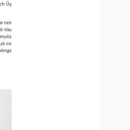
ịch Ủy
r nzir
uô tâu
r muôz
 uô co
 pôngz