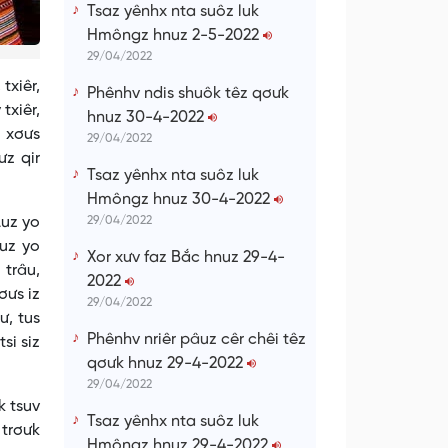
Tsaz yênhx nta suôz luk
Hmôngz hnuz 2-5-2022
29/04/2022
txiêr,
Phênhv ndis shuôk têz qơưk
txiêr,
hnuz 30-4-2022
, xơưs
29/04/2022
ưz qir
Tsaz yênhx nta suôz luk
Hmôngz hnuz 30-4-2022
Luz yo
29/04/2022
luz yo
Xor xưv faz Bắc hnuz 29-4-
 trâu,
2022
ơưs iz
29/04/2022
ư, tus
Phênhv nriêr pâuz cêr chêi têz
si siz
qơưk hnuz 29-4-2022
29/04/2022
k tsuv
Tsaz yênhx nta suôz luk
 trơưk
Hmôngz hnuz 29-4-2022