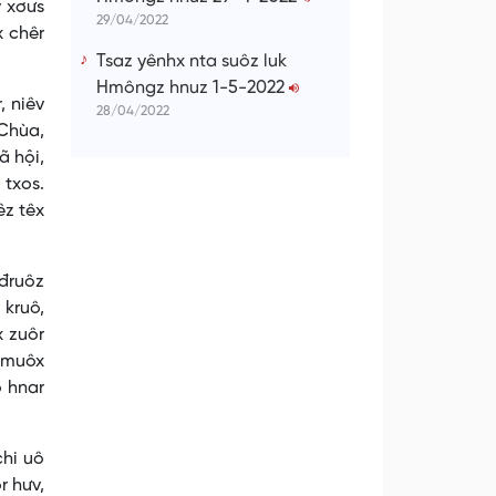
v xơưs
29/04/2022
x chêr
Tsaz yênhx nta suôz luk
Hmôngz hnuz 1-5-2022
, niêv
28/04/2022
 Chùa,
ã hội,
 txos.
êz têx
 đruôz
 kruô,
x zuôr
ê muôx
o hnar
chi uô
r hưv,