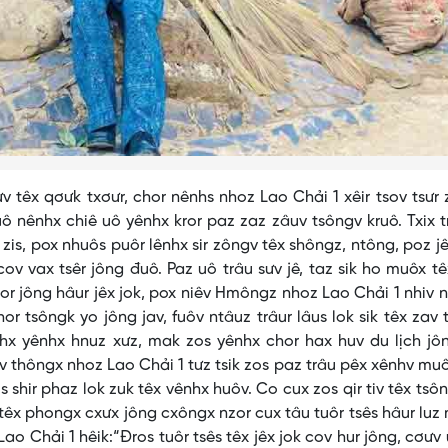
ưv têx qơưk txơưr, chor nênhs nhoz Lao Chải 1 xêir tsov tsưr 
ô nênhx chiê uô yênhx kror paz zaz zâuv tsôngv kruô. Txix 
zis, pox nhuôs puôr lênhx sir zôngv têx shôngz, ntông, poz jêz
 cov vax tsêr jông đuô. Paz uô trâu sưv jê, taz sik ho muôx tê
 kror jông hâur jêx jok, pox niêv Hmôngz nhoz Lao Chải 1 nhiv 
or tsôngk yo jông jav, fuôv ntâuz trâur lâus lok sik têx zav 
ênhx yênhx hnuz xưz, mak zos yênhx chor hax huv du lịch jô
 thôngx nhoz Lao Chải 1 tưz tsik zos paz trâu pêx xênhv muô
shir phaz lok zuk têx vênhx huôv. Co cux zos qir tiv têx tsô
 têx phongx cxưx jông cxôngx nzor cux tâu tuôr tsês hâur luz
 Lao Chải 1 hêik:“Đros tuôr tsês têx jêx jok cov hur jông, cơưv