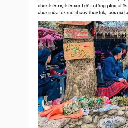
chor tsêr ar, tsêr xor txiês ntông plox pli
chor suôz têx mê nhuôv thav luk, luôs nxi l