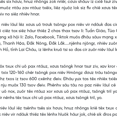
 tsês six hơưv, hnuz nhôngs zok nriêr, cơưv shâuv iz cxiê tsưr zi
muôz ntâu zav ntâuz txêix, liêz njuôz lok siz fiv chiê xơưs tê
iv no siêz nhiêv hnar.
niêv lâul Iêz xơưs uô trơưk tsôngv pox niêv vir ndâuk đas cir
i ciêz tox siêz hâur thiêz 2 chas thax tsav li: Tuần Giáo, Tủa
ạng xã hội li: Zalo, Facebook, Tiktok muôs đhâu sâuv mạng x
, Thanh Hóa, Đắk Nông, Đắk Lắk....njênhs njôngr, nhiêv zuôr
Hồ, tỉnh Lai Châu, iz lênhx kruô tsi so đas cir zuôr niêv lâul I
x txux chi uô pax ntâuz, xơưs tsôngk hnar tsưr ziv, xav kror
s txix 120-160 chêr tsôngk pox niêv Hmôngz đơưz trâu tsôngv
nhz txos iz tsov 600 cxênhz đeiv. Đhâu yưx tas têx nhiêx txiê
x nju muôx 130 tsov đeiv. Phênhv sâu tâu no paz niêv lâul c
 uô nox, zuôr têx ntâuz xor xơưs uô pax ntâuz, tsôngk tril y
r nênhs têx txux chi uô pax ntâuz, xơưs tsôngk tril, yo.
niêv lâul iêz tsênhv tsês six hơưv, hnuz nhôngs kriê têx txux 
 niêv vir ndâuk thiêz têx lênhx hluôk hâur jok, chiê sik đros po