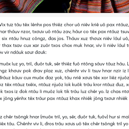
Vix tưz tâu têx lênhx pos thiêz chor uô niêv kriê uô pax ntâuz, 
ar thâuv nzor, txơưv uô ntâu zav, hâur co têx pax ntâuz tsuv 
 six ntâu hnuz côngz, đas jos. Thâuv xuz thơưx niêv lâul uô
thax tsav cux xar zuôr txos chox muk hnar, viv li niêv lâul t
v vir ndâuk sơưr đơưk:
x luz yo, tril, đuôr tưk, sêr thiêz fuô ntông sâuv tâuz hâu. 
z khơưv pok đrav plaz xưz, chênhr viv li tsuv hnar nzir iz 
 đrâuz kâuv cux muôx đaz yok, tâu nriê xơưs têx xor liêz njuôz
 têx ntâuz txêix, ntâuz njuôz lok kuôk trâu kror ntâuz đuz, x
 txos iz đok ntâu li muôz lok tik trâu luz chêr yo. Iz chas ntơ
ix jông yênhx têx trâur pax ntâuz khax nhiêk jông txơưr nhiêk t
hêr tsôngk hnar (muôx tril, yo, sêr, đuôr tưk, fuôv) hur si ma
êx tâu. Chênhr viv li, đros trâu xơưs uô têx chêr tsôngk tril yo