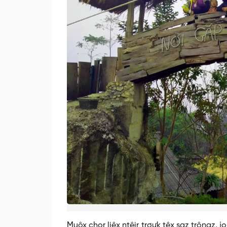
Muôx chor liêx ntêir trơưk têx saz trôngz, j