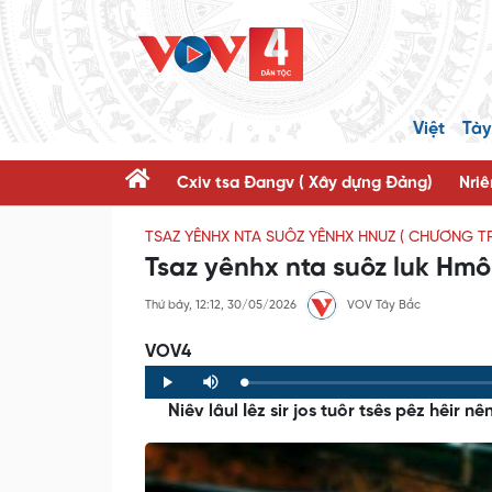
Việt
Tày
Cxiv tsa Đangv ( Xây dựng Đảng)
Nriê
TSAZ YÊNHX NTA SUÔZ YÊNHX HNUZ ( CHƯƠNG T
Tsaz yênhx nta suôz luk Hmô
Thứ bảy, 12:12, 30/05/2026
VOV Tây Bắc
VOV4
Loaded
:
Progress
:
Play
Mute
0%
0%
Niêv lâul Iêz sir jos tuôr tsês pêz hêir