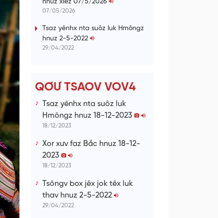
hnuz xiêz 07/5/2026
n
07/05/2026
g
Tsaz yênhx nta suôz luk Hmôngz
hnuz 2-5-2022
T
29/04/2022
i
m
e
QƠƯ TSAOV VOV4
Tsaz yênhx nta suôz luk
Hmôngz hnuz 18-12-2023
18/12/2023
Xor xưv faz Bắc hnuz 18-12-
2023
18/12/2023
Tsôngv box jêx jok têx luk
thav hnuz 2-5-2022
29/04/2022