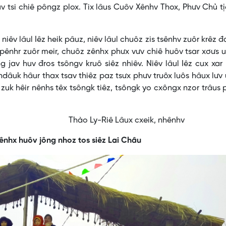
v tsi chiê pôngz plox. Tix lâus Cuôv Xênhv Thox, Phưv Chủ t
 niêv lâul Iêz heik pâuz, niêv lâul chuôz zis tsênhv zuôr krêz đa
 pênhr zuôr meir, chuôz zênhx phưx vưv chiê huôv tsar xơưs 
g jav huv đros tsôngv kruô siêz nhiêv. Niêv lâul Iêz cux xa
r ndâuk hâur thax tsav thiêz paz tsưx phưv truôx luôs hâux lưv
ê zuk hêir nênhs têx tsôngk tiêz, tsôngk yo cxôngx nzor trâus
âux cxeik, nhênhv
vênhx huôv jông nhoz tos siêz Lai Châu