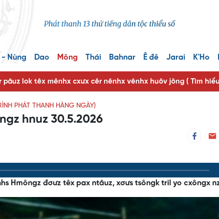
 - Nùng
Dao
Mông
Thái
Bahnar
Ê đê
Jarai
K'Ho
r pâuz lok têx mênhx cxưx cêr nênhx vênhx huôv jông ( Tìm hiể
RÌNH PHÁT THANH HÀNG NGÀY)
ngz hnuz 30.5.2026
 nênhs Hmôngz đơưz têx pax ntâuz, xơưs tsôngk tril yo cxôngx n