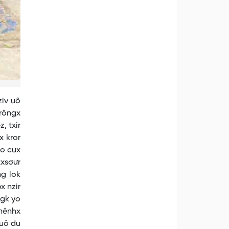
ziv uô
trôngx
, txir
x kror
no cux
txsơưr
ng lok
x nzir
ngk yo
 nênhx
 uô du