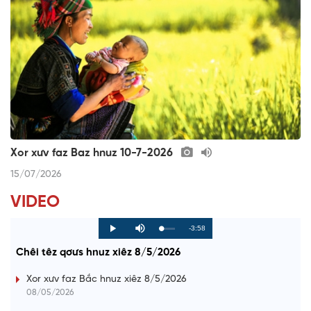
Xor xưv faz Baz hnuz 10-7-2026
15/07/2026
VIDEO
R
-3:58
L
P
P
M
o
r
l
u
a
o
a
t
e
Chêi têz qơưs hnuz xiêz 8/5/2026
d
g
y
e
e
r
d
e
m
:
s
Xor xưv faz Bắc hnuz xiêz 8/5/2026
0
s
%
:
a
08/05/2026
0
%