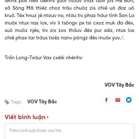
lênhx pox niêv tsênhv yuôr ntơưv thax tsav jos Mé Bon,
xã Sông Mã thiêz choz trâu chuôz zis chiê uô đaz uô
kruô. Têx hnuz jê ntơưv no, ntâu tiv phaz hâur tỉnh Sơn La
muôx ntux nas lox, viv li tsôngv px tsi cxoz muk đa đêx,
suô muôz njês, tiv zix zos thâuv đêx pur siêz, ntưs lox
chiê phax tar trâus txiêz nanv pôngz đês muôx yưv./.
Trấn Long-Txâur Vax cxêik nhênhv
VOV Tây Bắc
VOV Tây Bắc
Tags:
Viết bình luận