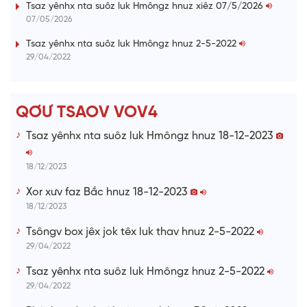
i
Tsaz yênhx nta suôz luk Hmôngz hnuz xiêz 07/5/2026
07/05/2026
n
i
Tsaz yênhx nta suôz luk Hmôngz hnuz 2-5-2022
29/04/2022
n
g
T
QƠƯ TSAOV VOV4
i
Tsaz yênhx nta suôz luk Hmôngz hnuz 18-12-2023
m
e
18/12/2023
Xor xưv faz Bắc hnuz 18-12-2023
18/12/2023
Tsôngv box jêx jok têx luk thav hnuz 2-5-2022
29/04/2022
Tsaz yênhx nta suôz luk Hmôngz hnuz 2-5-2022
29/04/2022