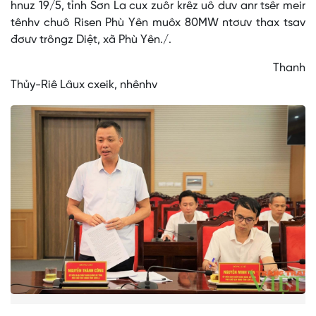
hnuz 19/5, tỉnh Sơn La cux zuôr krêz uô dưv anr tsêr meir
tênhv chuô Risen Phù Yên muôx 80MW ntơưv thax tsav
đơưv trôngz Diệt, xã Phù Yên./.
Thanh
Thủy-Riê Lâux cxeik, nhênhv