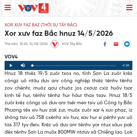
XOR XƯV FAZ BAZ (THỜI SỰ TÂY BẮC)
Xor xưv faz Bắc hnuz 14/5/2026
Thứ năm, 10:45, 14/05/2026
VOV Tây Bắc
VOV4
Remaining
-4:36
Loaded
:
Progress
:
Play
Mute
0%
0%
Hnuz 18 thiêz 19/5 zuôr txos no, tỉnh Sơn La zuôr krêz
Time
côngz uô ntâu dưv anr công nghiệp thiêz tênhv tênhz
zov chênhr, muôz qơư chuôz jos cxơưz cxiz huôv tsar
kinh tế hur, tênhv tênhz hur hâur thax tsav. Hnuz 18/5
zuôr krêz côngz uô dưv anr tsêr meir tsiv uô Công ty Bắc
Phương têx xiv huv zak zưr, muôx zuôr xar 4 xưv phaz, iz
shông tsiv uô 758 cxênhz xiv huv, xav hur si pênhr yưv uô
tas 317 tyv đeiv. Krêz uô dưv anr tênhv yar ntux sâuv pak
đêx tênhv Sơn La muôx 800MW ntơưv xã Chiềng lao. Lok