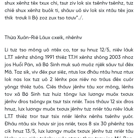
shux xênhz têx txux chi, tsưr ziv lok six tsênhv tsênhz, tưz
chiê shux xênhz buôk ti, shâuv uô siv lok six ntâu têx jax
thik trơưk li Bộ zoz zux tso tơưv”./.
Thừa Xuân-Riê Lâux cxeik, nhênhv
Li tưz tso mông uô ntêx co, tar su hnuz 12/5, niêv lâuk
L.T.T xênhz shông 1991 thiêz T.T.H xênhz shông 2003 nhoz
jos Huổi Pàn, xã Bó Sinh muk suô muôz njêk sâuv tul đêx
Mã. Taz sik, viv đêx pur siêz, ntưs lox đhâu ntâu hnuz ntux
lok nas lox tưz uô 2 lênhx pox niêv no trâus đêx cuôr
yôngz thiêz tuôs. Ciês thâuv jênhv tâu xor mông, lênhs
tov xã Bó Sinh tưz huiz tôngv lưx lươngv muôx txơưx
jênhv đros tsôngv px tsưr tsix nriêr. Txos thâuv 12 six đros
hnuz, lưx lươngv muôx txơưx jênhv tưz nriêr tâu niêv lâuk
L.T.T thiêz tror tsưr tsix nriêr lênhx nênhs tsênhv yuôr.
Đhâu ntâu six hơưv sir jos nriêr, txos 8 six 30 phênhz tas
cik hnuz 13/5, lưx lươngv muôx txơưx jênhv tưz nriêr tâu