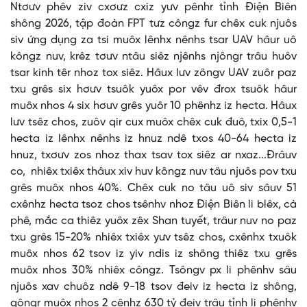
Ntơưv phêv ziv cxơưz cxiz yưv pênhr tỉnh Điện Biên
shông 2026, tập đoàn FPT tưz côngz fur chêx cuk njuôs
siv ứng dụng za tsi muôx lênhx nênhs tsar UAV hâur uô
kôngz nuv, krêz tơưv ntâu siêz njênhs njôngr trâu huôv
tsar kinh têr nhoz tox siêz. Hâux lưv zôngv UAV zuôr paz
txu grês six hơưv tsuôk yuôx por vêv đrox tsuôk hâur
muôx nhos 4 six hơưv grês yuôr 10 phênhz iz hecta. Hâux
lưv tsêz chos, zuôv qir cux muôx chêx cuk đuô, txix 0,5-1
hecta iz lênhx nênhs iz hnuz ndê txos 40-64 hecta iz
hnuz, txơưv zos nhoz thax tsav tox siêz ar nxaz...Đrâuv
co, nhiêx txiêx thâux xiv huv kôngz nuv tâu njuôs pov txu
grês muôx nhos 40%. Chêx cuk no tâu uô siv sâuv 51
cxênhz hecta tsoz chos tsênhv nhoz Điện Biên li blêx, cà
phê, mắc ca thiêz yuôx zêx Shan tuyết, trâur nuv no paz
txu grês 15-20% nhiêx txiêx yưv tsêz chos, cxênhx txuôk
muôx nhos 62 tsov iz yiv ndis iz shông thiêz txu grês
muôx nhos 30% nhiêx côngz. Tsôngv px li phênhv sâu
njuôs xav chuôz ndê 9-18 tsov đeiv iz hecta iz shông,
gôngr muôx nhos 2 cênhz 630 tỷ đeiv trâu tỉnh li phênhv