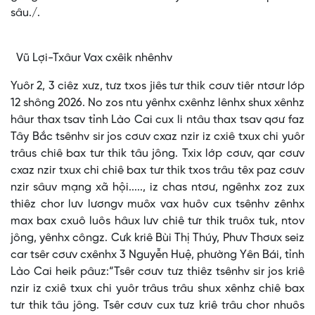
sâu./.
Vũ Lợi-Txâur Vax cxêik nhênhv
Yuôr 2, 3 ciêz xưz, tưz txos jiês tưr thik cơưv tiêr ntơưr lớp
12 shông 2026. No zos ntu yênhx cxênhz lênhx shux xênhz
hâur thax tsav tỉnh Lào Cai cux li ntâu thax tsav qơư faz
Tây Bắc tsênhv sir jos cơưv cxaz nzir iz cxiê txux chi yuôr
trâus chiê bax tưr thik tâu jông. Txix lớp cơưv, qar cơưv
cxaz nzir txux chi chiê bax tưr thik txos trâu têx paz cơưv
nzir sâuv mạng xã hội....., iz chas ntơư, ngênhx zoz zux
thiêz chor lưv lươngv muôx vax huôv cux tsênhv zênhx
max bax cxuô luôs hâux lưv chiê tưr thik truôx tuk, ntov
jông, yênhx côngz. Cưk kriê Bùi Thị Thúy, Phưv Thơưx seiz
car tsêr cơưv cxênhx 3 Nguyễn Huệ, phường Yên Bái, tỉnh
Lào Cai heik pâuz:“Tsêr cơưv tưz thiêz tsênhv sir jos kriê
nzir iz cxiê txux chi yuôr trâus trâu shux xênhz chiê bax
tưr thik tâu jông. Tsêr cơưv cux tưz kriê trâu chor nhuôs