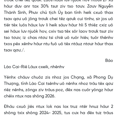
trơưk chei têz qơưk. Luôs hâux lưv njuôk hov ntơưv 27 xã
hâur dưv anr tax 30% tsưr ziv tso tơưv. Zơưv Nguyễn
Thành Sinh, Phưv chủ tịch Ủy ban tỉnh heik cxuô thax
tsav qơư uô jông trơưk chei têz qơưk cui tinhv, sir jos uô
tiêr têx luôs hâux lưv li heik sâuv hâur hli 5 thiêz cxiz uô
sei hâux lưv njuôk hov, cxiv tsa têx sôr laov trơưk tsưr ziv
tso tơưv; iz chas ntơư tsi chiê uô ruôr hiêv, tuôr thênhv
txos pêx xênhv hâur ntu fuô uô têx ntâuz ntơưr hâur thax
tsav qơư./.
Báo
Lào Cai-Riê Lâux cxeik, nhênhv
Yênhx châuv chuôz zis nhoz jos Chạng, xã Phong Dụ
Thượng, tỉnh Lào Cai tsênhv uô nênhx nhoz trâu têx qơư
riêz nênhs, zôngx ziv trâus poz, đêx nas cuôr yôngz hâur
chêix ntux nas shông 2026.
Đhâu cxuô jiês ntux lok nas lox truz ntêr hnuz hâur 2
shông txix shông 2024- 2025, tus cưx ha đêx tưz trâus