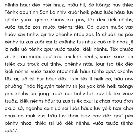
nênhs hâur đêx ntêr hnuz, ntâu hli, Sở Kôngz nuv thiêz
Tênhx qơư tỉnh Sơn La nhiv kruôr heik pâuz luôs hâux lưv
qênhz yuôx, qênhz shuôs tso pov, têx đêx kiêk nênhs,
vuôz tsuôz zos muôx tsênhz tiês. Cơ quan muôx vax
huôv xav tinhv, qir tiv phênhv ntâu zos 14 chuôz zis pêx
xênhv tu zus zuôr xar iz cxênhz tus nhux cuô mik nhoz jê
iz ndis uô tênhx qơư vuôz tsuôz, kiêk nênhs. Têx chuôz
zis tsi tâu muôx qơư trâu têx kiêk nênhs, vuôz tsuôz, qir
tsiêx cxu trơưk cui tinhv, phênhv ntâu lơưr tso têx đêx
kiêk nênhs, vuôz tsuôz ntơư ntưk hâur tênhx qơư, cxênhv
têx ar, uô tsi hur hâur đêx. Txix têx li heik co, hâu nov
phường Thảo Nguyên tsênhv sir jos yax kriê, heik tsôngv
pêx xênhv uô jông trơưk cui tinhv lok xưv lik têx vuôz
tsuôz, kiêk nênhs hâur tu zus tsiêx cxu; iz chas ntơư đros
cxuô sở, ngênhx cxiz uô sei luôs hâux lưv yêik txar chor
nhux co muk zus trâu lưv thax tsav cov đêz qơư pêx
xênhv nhoz, thiêx tsi uô kiêk nênhs, vuôz tsuôz tênhx
qơư./.