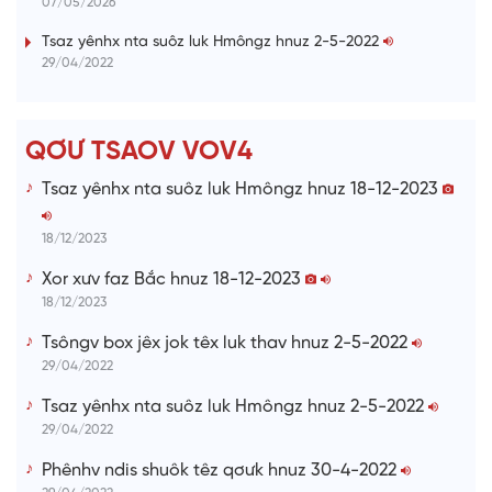
07/05/2026
n
i
Tsaz yênhx nta suôz luk Hmôngz hnuz 2-5-2022
29/04/2022
n
g
T
QƠƯ TSAOV VOV4
i
Tsaz yênhx nta suôz luk Hmôngz hnuz 18-12-2023
m
e
18/12/2023
Xor xưv faz Bắc hnuz 18-12-2023
18/12/2023
Tsôngv box jêx jok têx luk thav hnuz 2-5-2022
29/04/2022
Tsaz yênhx nta suôz luk Hmôngz hnuz 2-5-2022
29/04/2022
Phênhv ndis shuôk têz qơưk hnuz 30-4-2022