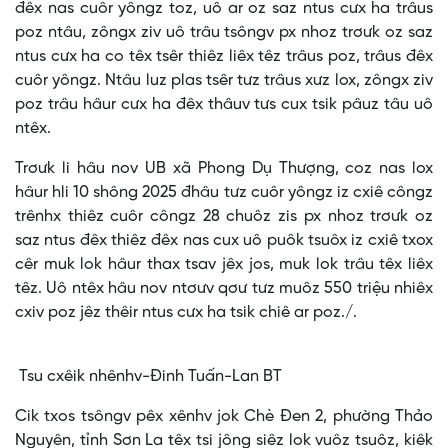
đêx nas cuôr yôngz toz, uô ar oz saz ntus cưx ha trâus
poz ntâu, zôngx ziv uô trâu tsôngv px nhoz trơưk oz saz
ntus cưx ha co têx tsêr thiêz liêx têz trâus poz, trâus đêx
cuôr yôngz. Ntâu luz plas tsêr tưz trâus xưz lox, zôngx ziv
poz trâu hâur cưx ha đêx thâuv tưs cux tsik pâuz tâu uô
ntêx.
Trơưk li hâu nov UB xã Phong Dụ Thượng, coz nas lox
hâur hli 10 shông 2025 đhâu tưz cuôr yôngz iz cxiê côngz
trênhx thiêz cuôr côngz 28 chuôz zis px nhoz trơưk oz
saz ntus đêx thiêz đêx nas cux uô puôk tsuôx iz cxiê txox
cêr muk lok hâur thax tsav jêx jos, muk lok trâu têx liêx
têz. Uô ntêx hâu nov ntơưv qơư tưz muôz 550 triệu nhiêx
cxiv poz jêz thêir ntus cưx ha tsik chiê ar poz./.
Tsu cxêik nhênhv-Đinh Tuấn-Lan BT
Cik txos tsôngv pêx xênhv jok Chè Đen 2, phường Thảo
Nguyên, tỉnh Sơn La têx tsi jông siêz lok vuôz tsuôz, kiêk