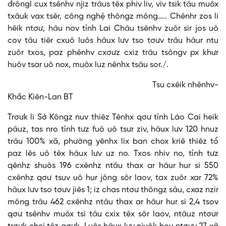
đrôngl cux tsênhv njiz trâus têx phiv liv, viv tsik tâu muôx
txâuk vax tsêr, công nghệ thôngz mông….. Chênhr zos li
hêik ntơư, hâu nov tỉnh Lai Châu tsênhv zuôr sir jos uô
cov tâu tiêr cxuô luôs hâux lưv tso tơưv trâu hâur ntu
zuôr txos, paz phênhv cxơưz cxiz trâu tsôngv px khưr
huôv tsar uô nox, muôx luz nênhx tsâu sor./.
Tsu cxêik nhênhv-
Khắc Kiên-Lan BT
Trơưk li Sở Kôngz nuv thiêz Tênhx qơư tỉnh Lào Cai heik
pâuz, tas nro tỉnh tưz fuô uô tsưr ziv, hâux lưv 120 hnuz
trâu 100% xã, phường yênhx lix ban chox kriê thiêz tổ
paz lês uô têx hâux lưv uz no. Txos nhiv no, tỉnh tưz
qênhz shuôs 196 cxênhz ntâu thax ar hâur hur si 550
cxênhz qơư tsuv uô hur jông sôr laov, tax zuôr xar 72%
hâux lưv tso tơưv jiês 1; iz chas ntơư thôngz sâu, cxaz nzir
mông trâu 462 cxênhz ntâu thax ar hâur hur si 2,4 tsov
qơư tsênhv muôx tsi tâu cxix têx sôr laov, ntâuz ntơưr