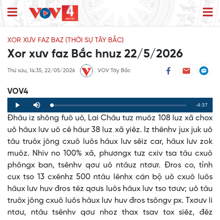
XOR XƯV FAZ BAZ (THỜI SỰ TÂY BẮC)
Xor xưv faz Bắc hnuz 22/5/2026
Thứ sáu, 14:35, 22/05/2026
VOV Tây Bắc
VOV4
Remaining
-4:37
Loaded
:
Progress
:
Play
Mute
0%
0%
Đhâu iz shông fuô uô, Lai Châu tưz muôz 108 luz xã chox
Time
uô hâux lưv uô cê hâur 38 luz xã yiêz. Iz thênhv jux juk uô
tâu truôx jông cxuô luôs hâux lưv sêiz car, hâux lưv zok
muôz. Nhiv no 100% xã, phươngx tưz cxiv tsa tâu cxuô
phôngx ban, tsênhv qơư uô ntâuz ntơưr. Đros co, tỉnh
cux tso 13 cxênhz 500 ntâu lênhx cán bộ uô cxuô luôs
hâux lưv huv đros têz qơưs luôs hâux lưv tso tơưv; uô tâu
truôx jông cxuô luôs hâux lưv huv đros tsôngv px. Txơưv li
ntơư, ntâu tsênhv qơư nhoz thax tsav tox siêz, đêz