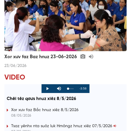
Xor xưv faz Baz hnuz 23-06-2026
23/06/2026
VIDEO
R
-3:58
L
P
P
M
o
r
l
u
a
o
a
t
e
Chêi têz qơưs hnuz xiêz 8/5/2026
d
g
y
e
e
r
d
e
m
:
s
Xor xưv faz Bắc hnuz xiêz 8/5/2026
0
s
%
:
a
08/05/2026
0
%
i
Tsaz yênhx nta suôz luk Hmôngz hnuz xiêz 07/5/2026