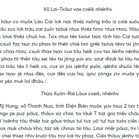
vax cxêik nhênhv
, hâur co muôx Lào Cai lok nas thiêz nxông trâu iz cxiê suô
âu zos lok trâu zar zuôr tsâuk ntux thiêz hmo ntux ntơư. Hâu
ơưs thiêz chuô lox. Txix ntux têx txơưr txar, tỉnh lào Cai tư
uô faz tsưr ziv phax tir thêir chiê txo grêk tsơưs têxv tsi jô
z chas ntơư, cxuô thax tsav cux tâu heik cov tso lênhx nênh
x tir thêir tâu sei têx tsi jông yưv siv; sơưr đơưk tsi tâu ts
os trâu têx li heik co, cux sir jos qênhz yuôx, qênhz shuôs t
hax tsav jê ntus đêx, cưx đês cưx ha, qơư zôngx ziv muôx y
têx yêz muk lol đhâu./.
Lâux cxeik, nhênhv
ưng, xã Thanh Nưa, tỉnh Điện Biên muôx yưv txuz 2 txir t
ôngv px puz pâuz, thâuv siz char, tix lâuk T tưz gra triêv châ
V txênhz tâu thiêz tưz gâus trâus tul tuz uô tul tuz tuôs ciês
ox muk chơưv kho, taz sik chơưv tsi tâu. Lơưr nriêr pâuz, tix 
 chei thiez nhiv kruôr tâu tror lok tiv phaz. Ciês thâuv jênhv t