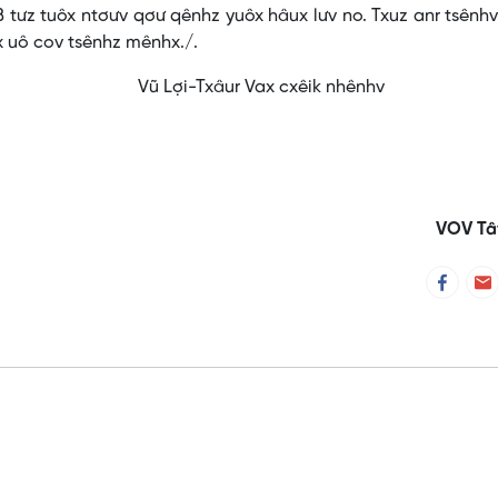
 tưz tuôx ntơưv qơư qênhz yuôx hâux lưv no. Txuz anr tsênhv
x uô cov tsênhz mênhx./.
Vax cxêik nhênhv
VOV Tâ