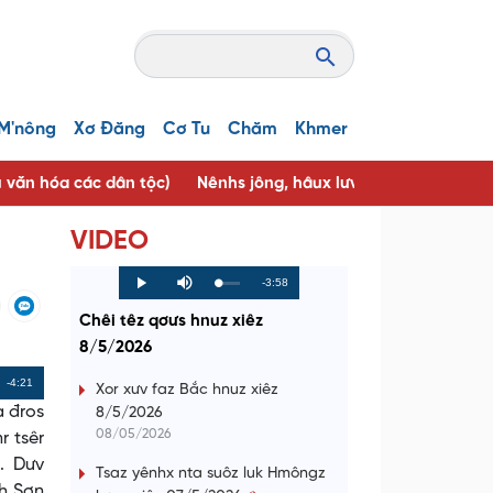
M'nông
Xơ Đăng
Cơ Tu
Chăm
Khmer
u văn hóa các dân tộc)
Nênhs jông, hâux lưv jông ( Người tốt, 
VIDEO
R
-3:58
L
P
P
M
o
r
l
u
a
o
a
t
e
Chêi têz qơưs hnuz xiêz
d
g
y
e
e
r
d
e
8/5/2026
m
:
s
0
s
%
:
a
Remaining
-4:21
0
Xor xưv faz Bắc hnuz xiêz
%
a đros
8/5/2026
i
Time
08/05/2026
r tsêr
n
a. Dưv
Tsaz yênhx nta suôz luk Hmôngz
i
nh Sơn