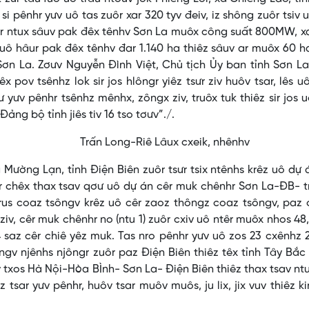
i pênhr yưv uô tas zuôr xar 320 tyv đeiv, iz shông zuôr tsiv 
ar ntux sâuv pak đêx tênhv Sơn La muôx công suất 800MW, x
ô uô hâur pak đêx tênhv đar 1.140 ha thiêz sâuv ar muôx 60 h
ơn La. Zơưv Nguyễn Đình Việt, Chủ tịch Ủy ban tỉnh Sơn L
x pov tsênhz lok sir jos hlôngr yiêz tsưr ziv huôv tsar, lês u
ư yưv pênhr tsênhz mênhx, zôngx ziv, truôx tuk thiêz sir jos 
 Đảng bộ tỉnh jiês tiv 16 tso tơưv”./.
Lâux cxeik, nhênhv
Mường Lạn, tỉnh Điện Biên zuôr tsưr tsix ntênhs krêz uô dự 
car chêx thax tsav qơư uô dự án cêr muk chênhr Sơn La-ĐB- 
 trus coaz tsôngv krêz uô cêr zaoz thôngz coaz tsôngv, paz
ziv, cêr muk chênhr no (ntu 1) zuôr cxiv uô ntêr muôx nhos 48,
4 saz cêr chiê yêz muk. Tas nro pênhr yưv uô zos 23 cxênhz 
ôngv njênhs njôngr zuôr paz Điện Biên thiêz têx tỉnh Tây Bắ
 txos Hà Nội-Hòa BÌnh- Sơn La- Điện Biên thiêz thax tsav ntu
 tsar yưv pênhr, huôv tsar muôv muôs, ju lix, jix vuv thiêz ki