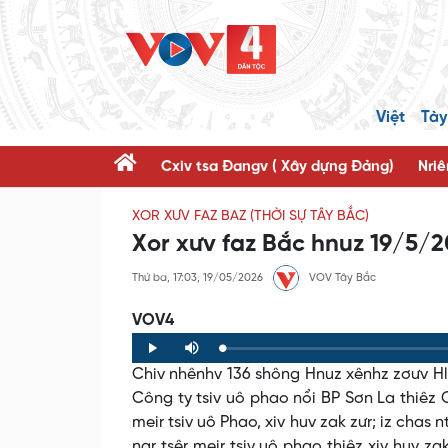
Việt
Tày
Cxiv tsa Đangv ( Xây dựng Đảng)
Nriê
XOR XƯV FAZ BAZ (THỜI SỰ TÂY BẮC)
Xor xưv faz Bắc hnuz 19/5/
Thứ ba, 17:03, 19/05/2026
VOV Tây Bắc
VOV4
Loaded
:
Progress
:
Play
Mute
0%
0%
Chiv nhênhv 136 shông Hnuz xênhz zơưv Hlo
Công ty tsiv uô phao nổi BP Sơn La thiêz C
meir tsiv uô Phao, xiv huv zak zưr; iz chas
nar tsêr meir tsiv uô phao thiêz xiv huv za