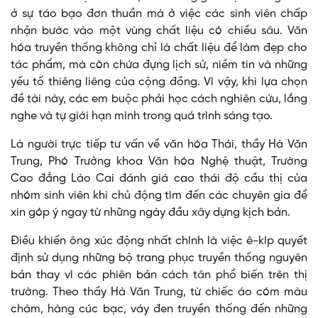
ở sự táo bạo đơn thuần mà ở việc các sinh viên chấp
nhận bước vào một vùng chất liệu có chiều sâu. Văn
hóa truyền thống không chỉ là chất liệu để làm đẹp cho
tác phẩm, mà còn chứa đựng lịch sử, niềm tin và những
yếu tố thiêng liêng của cộng đồng. Vì vậy, khi lựa chọn
đề tài này, các em buộc phải học cách nghiên cứu, lắng
nghe và tự giới hạn mình trong quá trình sáng tạo.
Là người trực tiếp tư vấn về văn hóa Thái, thầy Hà Văn
Trung, Phó Trưởng khoa Văn hóa Nghệ thuật, Trường
Cao đẳng Lào Cai đánh giá cao thái độ cầu thị của
nhóm sinh viên khi chủ động tìm đến các chuyên gia để
xin góp ý ngay từ những ngày đầu xây dựng kịch bản.
Điều khiến ông xúc động nhất chính là việc ê-kíp quyết
định sử dụng những bộ trang phục truyền thống nguyên
bản thay vì các phiên bản cách tân phổ biến trên thị
trường. Theo thầy Hà Văn Trung, từ chiếc áo cóm màu
chàm, hàng cúc bạc, váy đen truyền thống đến những