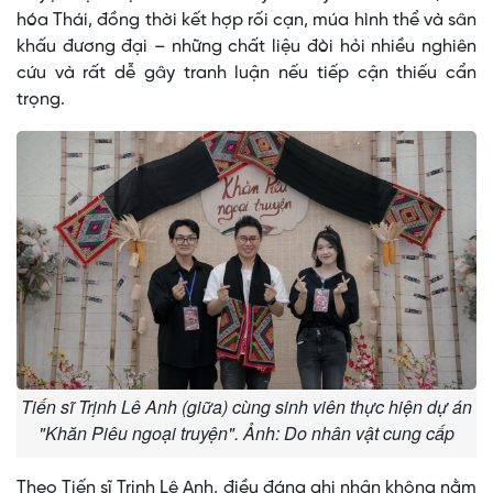
hóa Thái, đồng thời kết hợp rối cạn, múa hình thể và sân
khấu đương đại – những chất liệu đòi hỏi nhiều nghiên
cứu và rất dễ gây tranh luận nếu tiếp cận thiếu cẩn
trọng.
Tiến sĩ Trịnh Lê Anh (giữa) cùng sinh viên thực hiện dự án
"Khăn Piêu ngoại truyện". Ảnh: Do nhân vật cung cấp
Theo Tiến sĩ Trịnh Lê Anh, điều đáng ghi nhận không nằm