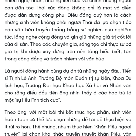
nhiều nghệ nhân, nhà nghiên cứu và chính những người
con dân tộc Thái xúc động không chỉ là một vở diễn
được dàn dựng công phu. Điều đáng quý hơn là cách
những sinh viên không phải người Thái đã lựa chọn tiếp
cận văn hóa truyền thống bằng sự nghiên cứu nghiêm
túc, lắng nghe cộng đồng và gìn giữ những giá trị cốt lõi
của di sản. Theo các chuyên gia, sáng tạo chỉ thực sự có
giá trị khi được xây dựng trên nền tảng hiểu biết, tôn
trọng cộng đồng và trách nhiệm với văn hóa.
Là người đồng hành cùng dự án từ những ngày đầu, Tiến
sĩ Trịnh Lê Anh, Trưởng Bộ môn Quản trị sự kiện, Khoa Du
lịch học, Trường Đại học Khoa học Xã hội và Nhân văn
cho rằng điều đầu tiên ông nhìn thấy ở các học trò là
một "sự liều lĩnh tích cực".
Theo ông, với một bài thi kết thúc học phần, sinh viên
hoàn toàn có thể lựa chọn những đề tài dễ thực hiện và
ít rủi ro hơn. Thế nhưng, nhóm thực hiện "Khăn Piêu ngoại
truyện" lại chọn khai thác truyền thuyết khăn Piêu, văn