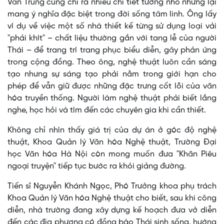
Văn Trung cũng chỉ ra nhiều chi tiết tưởng nhỏ nhưng lại
mang ý nghĩa đặc biệt trong đời sống tâm linh. Ông lấy
ví dụ về việc một số nhà thiết kế từng sử dụng loại vải
"phải khít" – chất liệu thường gắn với tang lễ của người
Thái – để trang trí trang phục biểu diễn, gây phản ứng
trong cộng đồng. Theo ông, nghệ thuật luôn cần sáng
tạo nhưng sự sáng tạo phải nằm trong giới hạn cho
phép để vẫn giữ được những đặc trưng cốt lõi của văn
hóa truyền thống. Người làm nghệ thuật phải biết lắng
nghe, học hỏi và tìm đến các chuyên gia khi cần thiết.
Không chỉ nhìn thấy giá trị của dự án ở góc độ nghệ
thuật, Khoa Quản lý Văn hóa Nghệ thuật, Trường Đại
học Văn hóa Hà Nội còn mong muốn đưa "Khăn Piêu
ngoại truyện" tiếp tục bước ra khỏi giảng đường.
Tiến sĩ Nguyễn Khánh Ngọc, Phó Trưởng khoa phụ trách
Khoa Quản lý Văn hóa Nghệ thuật cho biết, sau khi công
diễn, nhà trường đang xây dựng kế hoạch đưa vở diễn
đến các địa phương có đồng bào Thái sinh sống, hướng