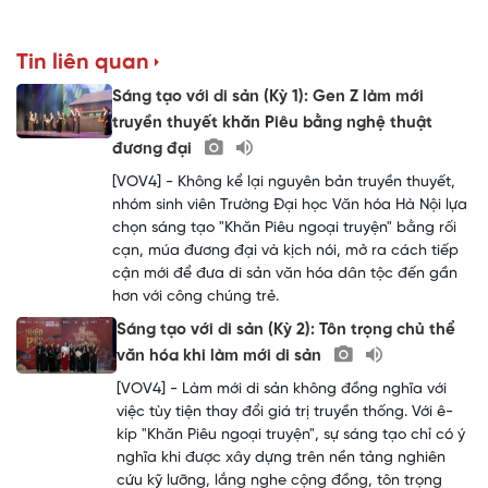
Tin liên quan
Sáng tạo với di sản (Kỳ 1): Gen Z làm mới
truyền thuyết khăn Piêu bằng nghệ thuật
đương đại
[VOV4] - Không kể lại nguyên bản truyền thuyết,
nhóm sinh viên Trường Đại học Văn hóa Hà Nội lựa
chọn sáng tạo "Khăn Piêu ngoại truyện" bằng rối
cạn, múa đương đại và kịch nói, mở ra cách tiếp
cận mới để đưa di sản văn hóa dân tộc đến gần
hơn với công chúng trẻ.
Sáng tạo với di sản (Kỳ 2): Tôn trọng chủ thể
văn hóa khi làm mới di sản
[VOV4] - Làm mới di sản không đồng nghĩa với
việc tùy tiện thay đổi giá trị truyền thống. Với ê-
kíp "Khăn Piêu ngoại truyện", sự sáng tạo chỉ có ý
nghĩa khi được xây dựng trên nền tảng nghiên
cứu kỹ lưỡng, lắng nghe cộng đồng, tôn trọng