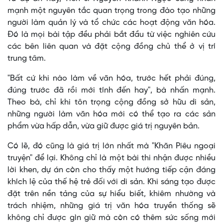
mạnh một nguyên tắc quan trọng trong đào tạo những
người làm quản lý và tổ chức các hoạt động văn hóa.
Đó là mọi bài tập đều phải bắt đầu từ việc nghiên cứu
các bên liên quan và đặt cộng đồng chủ thể ở vị trí
trung tâm.
"Bất cứ khi nào làm về văn hóa, trước hết phải đúng,
đúng trước đã rồi mới tính đến hay", bà nhấn mạnh.
Theo bà, chỉ khi tôn trọng cộng đồng sở hữu di sản,
những người làm văn hóa mới có thể tạo ra các sản
phẩm vừa hấp dẫn, vừa giữ được giá trị nguyên bản.
Có lẽ, đó cũng là giá trị lớn nhất mà "Khăn Piêu ngoại
truyện" để lại. Không chỉ là một bài thi nhận được nhiều
lời khen, dự án còn cho thấy một hướng tiếp cận đáng
khích lệ của thế hệ trẻ đối với di sản. Khi sáng tạo được
đặt trên nền tảng của sự hiểu biết, khiêm nhường và
trách nhiệm, những giá trị văn hóa truyền thống sẽ
không chỉ được gìn giữ mà còn có thêm sức sống mới