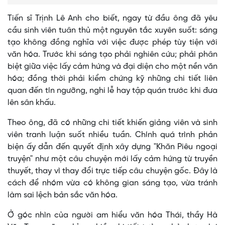
Tiến sĩ Trịnh Lê Anh cho biết, ngay từ đầu ông đã yêu
cầu sinh viên tuân thủ một nguyên tắc xuyên suốt: sáng
tạo không đồng nghĩa với việc được phép tùy tiện với
văn hóa. Trước khi sáng tạo phải nghiên cứu; phải phân
biệt giữa việc lấy cảm hứng và đại diện cho một nền văn
hóa; đồng thời phải kiểm chứng kỹ những chi tiết liên
quan đến tín ngưỡng, nghi lễ hay tập quán trước khi đưa
lên sân khấu.
Theo ông, đã có những chi tiết khiến giảng viên và sinh
viên tranh luận suốt nhiều tuần. Chính quá trình phản
biện ấy dẫn đến quyết định xây dựng "Khăn Piêu ngoại
truyện" như một câu chuyện mới lấy cảm hứng từ truyền
thuyết, thay vì thay đổi trực tiếp câu chuyện gốc. Đây là
cách để nhóm vừa có không gian sáng tạo, vừa tránh
làm sai lệch bản sắc văn hóa.
Ở góc nhìn của người am hiểu văn hóa Thái, thầy Hà