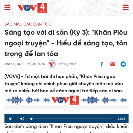
SẮC MÀU CÁC DÂN TỘC
Sáng tạo với di sản (Kỳ 3): "Khăn Piêu
ngoại truyện" - Hiểu để sáng tạo, tôn
trọng để lan tỏa
Thứ hai, 06:51, 29/06/2026
Hoàng Minh
[VOV4] - Từ một bài thi học phần, "Khăn Piêu ngoại
truyện" không chỉ chinh phục giới chuyên môn mà còn
mở ra nhiều bài học về cách người trẻ tiếp cận di sản.
Remaining
-13:01
Loaded
:
Progress
:
Play
Mute
0%
0%
Sau đêm công diễn "Khăn Piêu ngoại truyện", điều khiến
Time