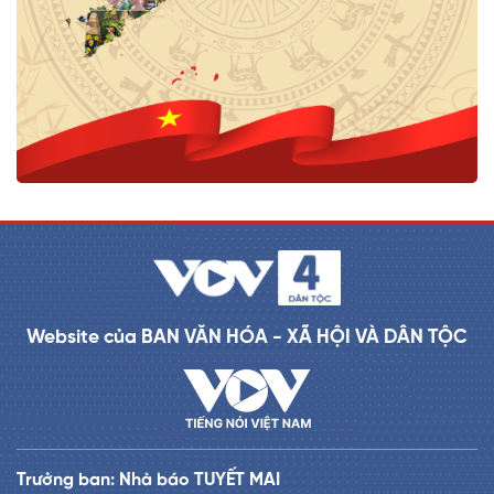
Website của BAN VĂN HÓA - XÃ HỘI VÀ DÂN TỘC
Trưởng ban: Nhà báo TUYẾT MAI