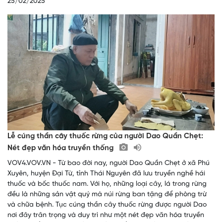
25/02/2025
Lễ cúng thần cây thuốc rừng của người Dao Quần Chẹt:
Nét đẹp văn hóa truyền thống
VOV4.VOV.VN - Từ bao đời nay, người Dao Quần Chẹt ở xã Phú
Xuyên, huyện Đại Từ, tỉnh Thái Nguyên đã lưu truyền nghề hái
thuốc và bốc thuốc nam. Với họ, những loại cây, lá trong rừng
đều là những sản vật quý mà núi rừng ban tặng để phòng trừ
và chữa bệnh. Tục cúng thần cây thuốc rừng được người Dao
nơi đây trân trọng và duy trì như một nét đẹp văn hóa truyền