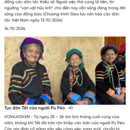
đồng các dân tộc thiểu số. Ngoài việc thờ cúng tổ tiên, tín
ngưỡng “vạn vật hữu linh” cho đến nay vẫn sống động trong đời
sống của đồng bào. (Chương trình Giao lưu văn hóa các dân
tộc Việt Nam ngày 13/10/2024)
14/10/2024
Tục đón Tết của người Pu Péo
VOV4.VOV.VN - Từ ngày 25 – 26 âm lịch tháng cuối cùng của
năm, không khí Tết đã trộn rộn khắp các bản của người Pu Péo.
Các gia đình cố gắng sắp xếp công việc xong xuôi, chuẩn bị