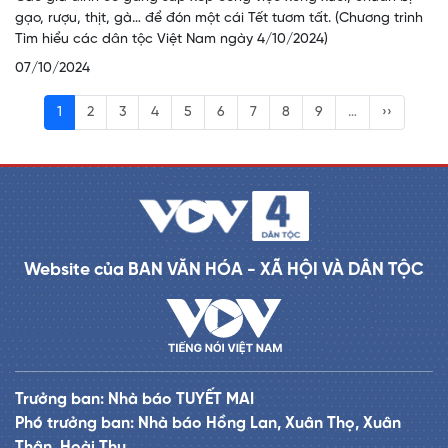
gạo, rượu, thịt, gà… để đón một cái Tết tươm tất. (Chương trình
Tìm hiểu các dân tộc Việt Nam ngày 4/10/2024)
07/10/2024
1
2
3
4
5
6
7
8
9
…
››
Website của BAN VĂN HÓA - XÃ HỘI VÀ DÂN TỘC
Trưởng ban: Nhà báo TUYẾT MAI
Phó trưởng ban: Nhà báo Hồng Lan, Xuân Thọ, Xuân
Thân, Hoài Thu