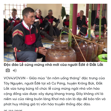
Độc đáo Lễ cúng mừng nhà mới của người Êđê ở Đắk Lắk
VOV4.VOV.VN - Giữa mùa "ăn năm uống tháng" đặc trưng của
Tây Nguyên, người Êđê tại xã Cư Pơng, huyện Krông Búk, Đắk
Lắk vừa tưng bừng tổ chức lễ cúng mừng ngôi nhà văn hóa
cộng đồng vừa được xây dựng khang trang. Đây không chỉ là
niềm vui của riêng buôn làng Khal mà còn là dịp để bảo tồn và
phát huy những giá trị văn hóa truyền thống độc đáo.