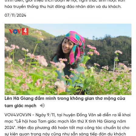
trình diễn, giới thiệu trích đoạn lễ hội, nghi thức sinh hoạt văn
hóa truyền thống thu hút đông đảo nhân dân và du khách.
07/11/2024
Lên Hà Giang đắm mình trong không gian thơ mộng của
tam giác mạch
VOV4.VOV.VN - Ngày 9/11, tại huyện Đồng Văn sẽ diễn ra lễ khai
mạc “Lễ hội hoa Tam giác mạch lần thứ X tỉnh Hà Giang năm
2024”. Hiện địa phương đã hoàn tất mọi công tác chuẩn bị cho
sự kiện quan trọng này cũng như sẵn sàng tiếp đón du khách