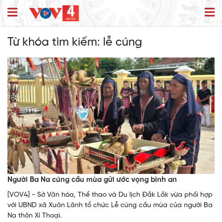
Từ khóa tìm kiếm:
lễ cúng
Người Ba Na cúng cầu mùa gửi ước vọng bình an
[VOV4] - Sở Văn hóa, Thể thao và Du lịch Đắk Lắk vừa phối hợp
với UBND xã Xuân Lãnh tổ chức Lễ cúng cầu mùa của người Ba
Na thôn Xí Thoại.