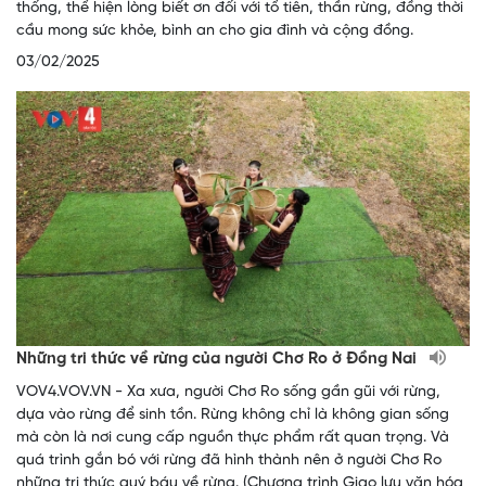
thống, thể hiện lòng biết ơn đối với tổ tiên, thần rừng, đồng thời
cầu mong sức khỏe, bình an cho gia đình và cộng đồng.
03/02/2025
Những tri thức về rừng của người Chơ Ro ở Đồng Nai
VOV4.VOV.VN - Xa xưa, người Chơ Ro sống gần gũi với rừng,
dựa vào rừng để sinh tồn. Rừng không chỉ là không gian sống
mà còn là nơi cung cấp nguồn thực phẩm rất quan trọng. Và
quá trình gắn bó với rừng đã hình thành nên ở người Chơ Ro
những tri thức quý báu về rừng. (Chương trình Giao lưu văn hóa