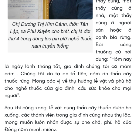
thầy cúng, một
thầy cúng ở
nhà, một thầy
Chị Dương Thị Kim Cảnh, thôn Tân
cúng ở ngoài
Lập, xã Phú Xuyên cho biết, chị là đời
sân hoặc ở
thứ 4 trong dòng tộc gìn giữ nghề thuốc
cạnh bìa rừng.
nam truyền thống
Bài cúng
thường có nội
dung: "Hôm nay
là ngày lành tháng tốt, gia đình chúng tôi có mâm
cơm... Chúng tôi xin ta ơn tổ tiên, cảm ơn thần cây
thuốc rừng. Mong các vị về thụ hưởng lễ vật và phù hộ
cho nghề thuốc của gia đình, cầu sức khỏe cho mọi
người".
Sau khi cúng xong, lễ vật cúng thần cây thuốc được hạ
xuống, các thành viên trong gia đình cùng nhau thụ lộc,
mong muốn luôn nhận được sự che chở, phù hộ của
Đèng nòm menh miênz.