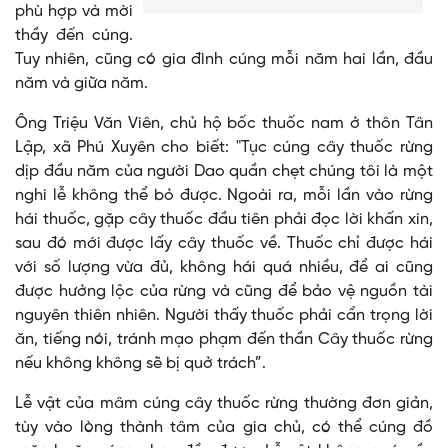
phù hợp và mời
thầy đến cúng.
Tuy nhiên, cũng có gia đình cúng mỗi năm hai lần, đầu
năm và giữa năm.
Ông Triệu Văn Viên, chủ hộ bốc thuốc nam ở thôn Tân
Lập, xã Phú Xuyên cho biết: "Tục cúng cây thuốc rừng
dịp đầu năm của người Dao quần chẹt chúng tôi là một
nghi lễ không thể bỏ được. Ngoài ra, mỗi lần vào rừng
hái thuốc, gặp cây thuốc đầu tiên phải đọc lời khấn xin,
sau đó mới được lấy cây thuốc về. Thuốc chỉ được hái
với số lượng vừa đủ, không hái quá nhiều, để ai cũng
được hưởng lộc của rừng và cũng để bảo vệ nguồn tài
nguyên thiên nhiên. Người thấy thuốc phải cẩn trọng lời
ăn, tiếng nói, tránh mạo phạm đến thần Cây thuốc rừng
nếu không không sẽ bị quở trách”.
Lễ vật của mâm cúng cây thuốc rừng thường đơn giản,
tùy vào lòng thành tâm của gia chủ, có thể cúng đồ