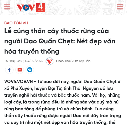
BẢO TỒN VH
Lễ cúng thần cây thuốc rừng của
người Dao Quần Chẹt: Nét đẹp văn
hóa truyền thống
Thứ hai, 13:50, 03/02/2025
Chẻo Thu/VOV Tây Bắc
VOV4.VOV.VN - Từ bao đời nay, người Dao Quần Chẹt ở
xã Phú Xuyên, huyện Đại Từ, tỉnh Thái Nguyên đã lưu
truyền nghề hái thuốc và bốc thuốc nam. Với họ, những
loại cây, lá trong rừng đều là những sản vật quý mà núi
rừng ban tặng để phòng trừ và chữa bệnh. Tục cúng
thần cây thuốc rừng được người Dao nơi đây trân trọng
và duy trì như một nét đẹp văn hóa truyền thống, thể