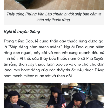
Thầy cúng Phùng Văn Lập chuẩn bị đốt giấy bàn cảm tạ
thần cây thuốc rừng.
Nghi lễ truyền thống
Trong tiếng Dao, lễ cúng thần cây thuốc rừng được gọi
là "Ship đèng nòm menh miênz". Người Dao quan niệm
rằng con người, cây cối và vạn vật xung quanh đều có
linh hồn. Vì thế, các thầy bốc thuốc nam ở xã Phú Xuyên
tin rằng thần cây thuốc luôn bảo vệ và che chở cho dân
làng, mọi hoạt động của các thầy thuốc đều được Đèng
nom menh miênz quan sát và theo dõi.