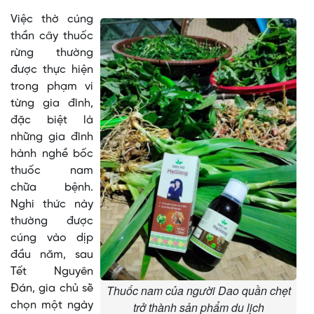
Việc thờ cúng
thần cây thuốc
rừng thường
được thực hiện
trong phạm vi
từng gia đình,
đặc biệt là
những gia đình
hành nghề bốc
thuốc nam
chữa bệnh.
Nghi thức này
thường được
cúng vào dịp
đầu năm, sau
Tết Nguyên
Đán, gia chủ sẽ
Thuốc nam của người Dao quần chẹt
chọn một ngày
trở thành sản phẩm du lịch