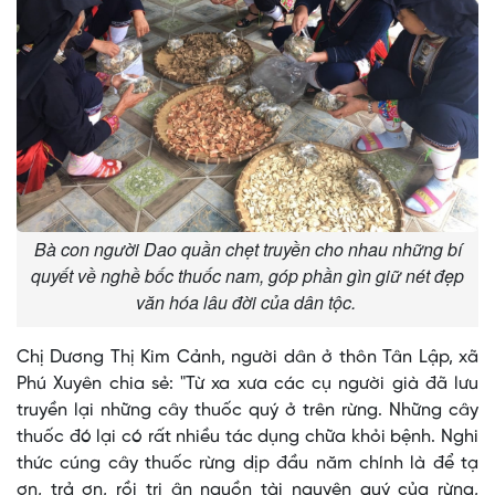
Bà con người Dao quần chẹt truyền cho nhau những bí
quyết về nghề bốc thuốc nam, góp phần gìn giữ nét đẹp
văn hóa lâu đời của dân tộc.
Chị Dương Thị Kim Cảnh, người dân ở thôn Tân Lập, xã
Phú Xuyên chia sẻ: "Từ xa xưa các cụ người già đã lưu
truyền lại những cây thuốc quý ở trên rừng. Những cây
thuốc đó lại có rất nhiều tác dụng chữa khỏi bệnh. Nghi
thức cúng cây thuốc rừng dịp đầu năm chính là để tạ
ơn, trả ơn, rồi tri ân nguồn tài nguyên quý của rừng,