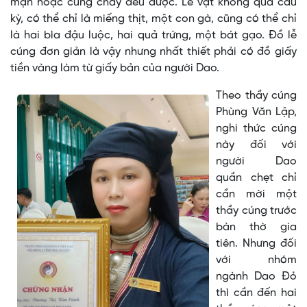
mặn hoặc cúng chay đều được. Lễ vật không quá cầu
kỳ, có thể chỉ là miếng thịt, một con gà, cũng có thể chỉ
là hai bìa đậu luộc, hai quả trứng, một bát gạo. Đồ lễ
cúng đơn giản là vậy nhưng nhất thiết phải có đồ giấy
tiền vàng làm từ giấy bản của người Dao.
Theo thầy cúng
Phùng Văn Lập,
nghi thức cúng
này đối với
người Dao
quần chẹt chỉ
cần mời một
thầy cúng trước
bàn thờ gia
tiên. Nhưng đối
với nhóm
ngành Dao Đỏ
thì cần đến hai