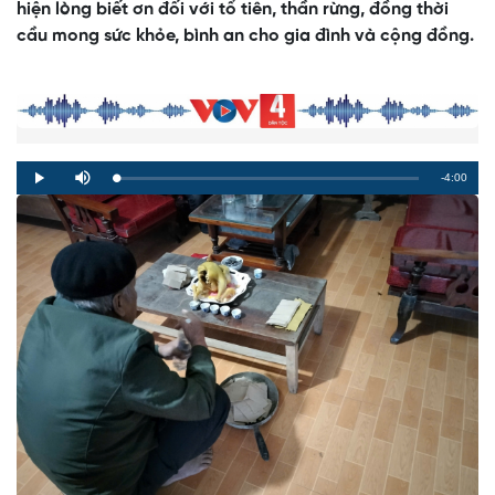
hiện lòng biết ơn đối với tổ tiên, thần rừng, đồng thời
cầu mong sức khỏe, bình an cho gia đình và cộng đồng.
Remaining
-4:00
Loaded
:
Progress
:
Play
Mute
0%
0%
Time