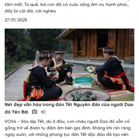
tầm mắt. Từ quế, bà con đã có cuộc sống ấm no, hạnh phúc,
đầy lùi cái đói, cái nghèo.
27/01/2025
Nét đẹp văn hóa trong đón Tết Nguyên đán của người Dao
đỏ Yên Bái
VOV4 - Vào dịp Tết, dù ở đâu, con cháu người Dao đỏ vẫn cố
gắng trở về đoàn tụ đầm ấm bên gia đình. Không khí rộn ràng
ngày xuân, với những phong tục đón Tết độc đáo đã tạo nên