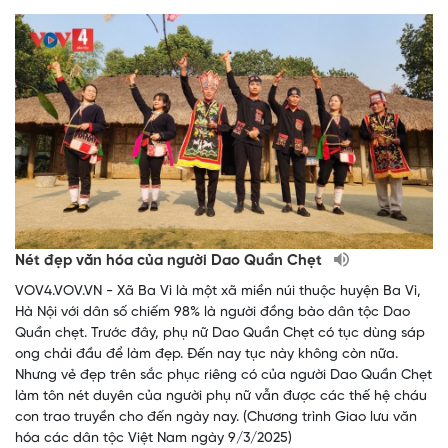
Nét đẹp văn hóa của người Dao Quần Chẹt
VOV4.VOV.VN - Xã Ba Vì là một xã miền núi thuộc huyện Ba Vì,
Hà Nội với dân số chiếm 98% là người đồng bào dân tộc Dao
Quần chẹt. Trước đây, phụ nữ Dao Quần Chẹt có tục dùng sáp
ong chải đầu để làm đẹp. Đến nay tục này không còn nữa.
Nhưng vẻ đẹp trên sắc phục riêng có của người Dao Quần Chẹt
làm tôn nét duyên của người phụ nữ vẫn được các thế hệ cháu
con trao truyền cho đến ngày nay. (Chương trình Giao lưu văn
hóa các dân tộc Việt Nam ngày 9/3/2025)