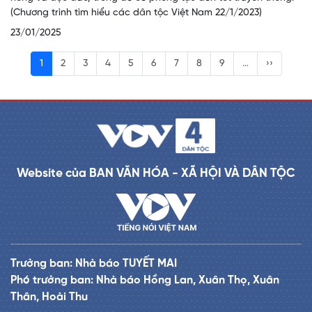
(Chương trình tìm hiểu các dân tộc Việt Nam 22/1/2023)
23/01/2025
1
2
3
4
5
6
7
8
9
…
››
Website của BAN VĂN HÓA - XÃ HỘI VÀ DÂN TỘC
Trưởng ban: Nhà báo TUYẾT MAI
Phó trưởng ban: Nhà báo Hồng Lan, Xuân Thọ, Xuân
Thân, Hoài Thu