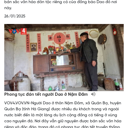
bản sắc văn hóa dân tộc riêng có của đồng bào Dao đỏ nơi
này.
26/01/2025
Phong tục đón tết người Dao ở Nặm Đăm
VOV4.VOV.VN-Người Dao ở thôn Nặm Đăm, xã Quản Bạ, huyện
Quản Bạ (tỉnh Hà Giang) được nhiều du khách trong và ngoài
nước biết đến là một làng du lịch cộng đồng có tiếng ở vùng
cao nguyên đá. Nơi đây vẫn giữ nguyên được bản sắc văn hóa
riêng và độc đáo, trong đó có phong tục đón tết truyền thống.