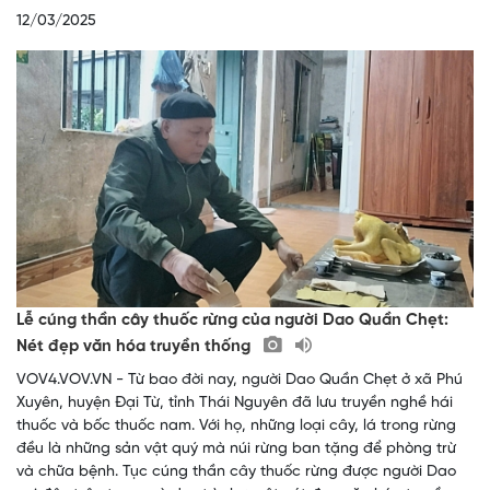
12/03/2025
Lễ cúng thần cây thuốc rừng của người Dao Quần Chẹt:
Nét đẹp văn hóa truyền thống
VOV4.VOV.VN - Từ bao đời nay, người Dao Quần Chẹt ở xã Phú
Xuyên, huyện Đại Từ, tỉnh Thái Nguyên đã lưu truyền nghề hái
thuốc và bốc thuốc nam. Với họ, những loại cây, lá trong rừng
đều là những sản vật quý mà núi rừng ban tặng để phòng trừ
và chữa bệnh. Tục cúng thần cây thuốc rừng được người Dao