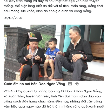
nơi đây trân trọng và duy trì như một nét đẹp văn hóa truyền
thống, thể hiện lòng biết ơn đối với tổ tiên, thần rừng, đồng thời
cầu mong sức khỏe, bình an cho gia đình và cộng đồng.
03/02/2025
Xuân ấm no nơi bản Dao Ngàn Vắng
VOV4 - Cây quế được đồng bào người Dao ở thôn Ngàn Vắng,
xã Xuân Tầm, huyện Văn Yên, tỉnh Yên Bái mạnh dạn đưa vào
trồng cách đây hàng chục năm. Đến nay, những đồi cây trồng
kém hiệu quả ngày nào đã trở thành những rừng quế xanh ngút