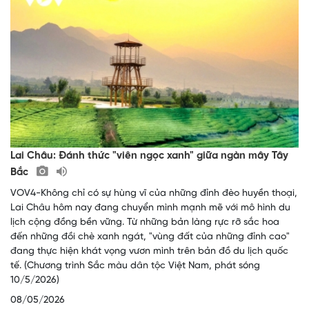
Lai Châu: Đánh thức "viên ngọc xanh" giữa ngàn mây Tây
Bắc
VOV4-Không chỉ có sự hùng vĩ của những đỉnh đèo huyền thoại,
Lai Châu hôm nay đang chuyển mình mạnh mẽ với mô hình du
lịch cộng đồng bền vững. Từ những bản làng rực rỡ sắc hoa
đến những đồi chè xanh ngát, "vùng đất của những đỉnh cao"
đang thực hiện khát vọng vươn mình trên bản đồ du lịch quốc
tế. (Chương trình Sắc màu dân tộc Việt Nam, phát sóng
10/5/2026)
08/05/2026