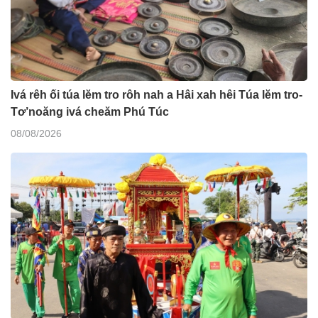
Ivá rêh ối túa lĕm tro rôh nah a Hâi xah hêi Túa lĕm tro-
Tơ’noăng ivá cheăm Phú Túc
08/08/2026