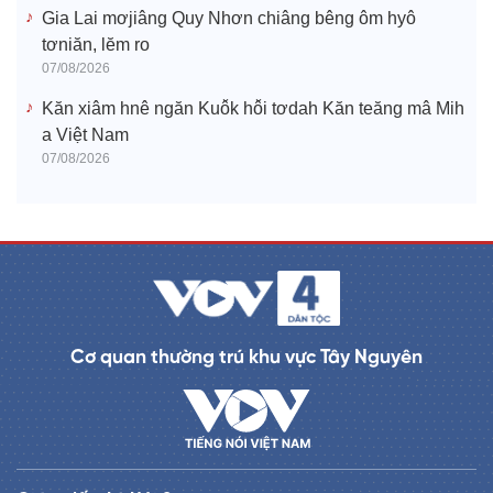
Gia Lai mơjiâng Quy Nhơn chiâng bêng ôm hyô
tơniăn, lĕm ro
07/08/2026
Kăn xiâm hnê ngăn Kuô̆k hô̆i tơdah Kăn teăng mâ Mih
a Việt Nam
07/08/2026
Cơ quan thường trú khu vực Tây Nguyên