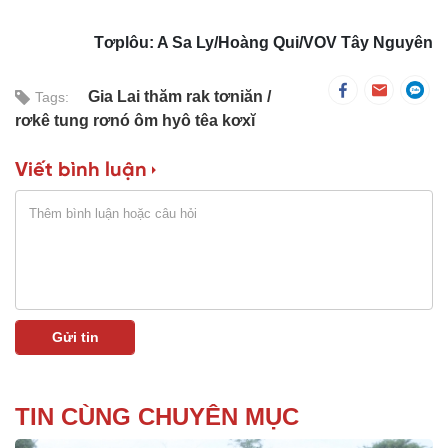
Tơplôu: A Sa Ly/Hoàng Qui/VOV Tây Nguyên
Gia Lai thăm rak tơniăn
Tags:
rơkê tung rơnó ôm hyô têa kơxĭ
Viết bình luận
TIN CÙNG CHUYÊN MỤC