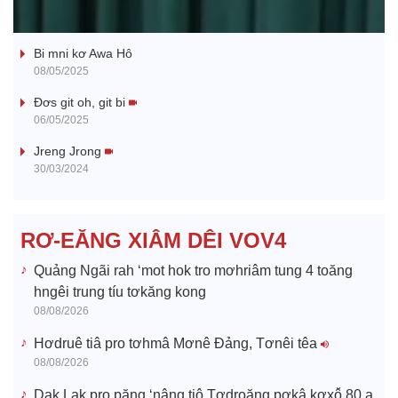
Ba ối dê̆ Dam Teang
a
Bi mni kơ Awa Hô
y
08/05/2025
V
Đơs git oh, git bi
06/05/2025
i
Jreng Jrong
30/03/2024
d
e
RƠ-EĂNG XIÂM DÊI VOV4
o
Quảng Ngãi rah ‘mot hok tro mơhriâm tung 4 toăng
hngêi trung tíu tơkăng kong
08/08/2026
Hơdruê tiâ pro tơhmâ Mơnê Đảng, Tơnêi têa
08/08/2026
Dak Lak pro păng ‘nâng tiô Tơdroăng pơkâ kơxô̆ 80 a