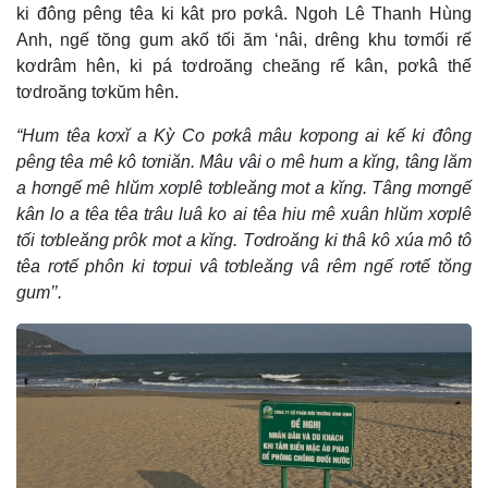
ki đông pêng têa ki kât pro pơkâ. Ngoh Lê Thanh Hùng
Anh, ngế tŏng gum akố tối ăm ‘nâi, drêng khu tơmối rế
kơdrâm hên, ki pá tơdroăng cheăng rế kân, pơkâ thế
tơdroăng tơkŭm hên.
“Hum têa kơxĭ a Kỳ Co pơkâ mâu kơpong ai kế ki đông
pêng têa mê kô tơniăn. Mâu vâi o mê hum a kĭng, tâng lăm
a hơngế mê hlŭm xơplê tơbleăng mot a kĭng. Tâng mơngế
kân lo a têa têa trâu luâ ko ai têa hiu mê xuân hlŭm xơplê
tối tơbleăng prôk mot a kĭng. Tơdroăng ki thâ kô xúa mô tô
têa rơtế phôn ki tơpui vâ tơbleăng vâ rêm ngế rơtế tŏng
gum’’.