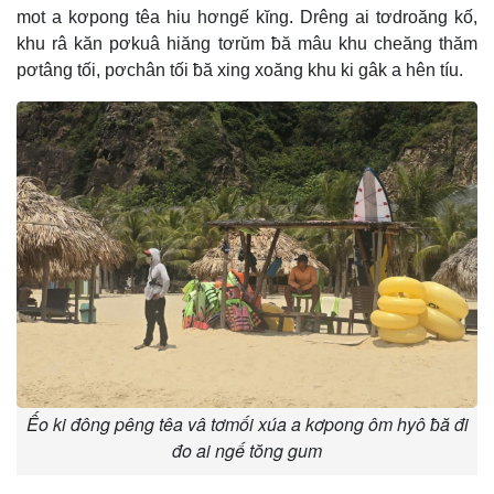
mot a kơpong têa hiu hơngế kĭng. Drêng ai tơdroăng kố,
khu râ kăn pơkuâ hiăng tơrŭm ƀă mâu khu cheăng thăm
pơtâng tối, pơchân tối ƀă xing xoăng khu ki gâk a hên tíu.
Ếo ki đông pêng têa vâ tơmối xúa a kơpong ôm hyô ƀă đi
đo ai ngế tŏng gum