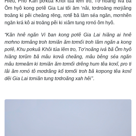
Hiếu, Phŏ Kăn pơkuâ Khôi túa lĕm tro, Tơ’noăng Ivá ƀă
Ôm hyô kong pơlê Gia Lai tối ăm ‘nâi, tơdroăng mơjiâng
troăng ki pêi cheăng rĕng, rơtế ƀă lăm séa ngăn, mơnhên
ngăn krá kô ai troăng pêi ki xiâm tung rơnó ôm hyô.
“Kăn hnê ngăn Vi ƀan kong pơlê Gia Lai hiăng ai hnê
mơhno tơmâng troh tơniăn ăm tơmối troh lăm ngăn a kong
pơlê, Khu pơkuâ Khôi túa lĕm tro, Tơ’noăng ivá ƀă Ôm hyô
hiăng tơrŭm ƀă mâu kơvâ cheăng, mâu bêng séa ngăn
mâu tơmeăm ki tơniăn ăm tơmối drêng hum têa kơxĭ, pro ti
lâi ăm rơnó tô mơdrăng kố tơmối troh ƀă kơpong têa kơxĭ
dêi Gia Lai tơniăn tung tơdroăng xah hêi’’.