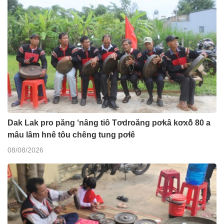
Dak Lak pro păng ‘nâng tiô Tơdroăng pơkâ kơxô̆ 80 a
mâu lâm hnê tôu chêng tung pơlê
08/08/2026