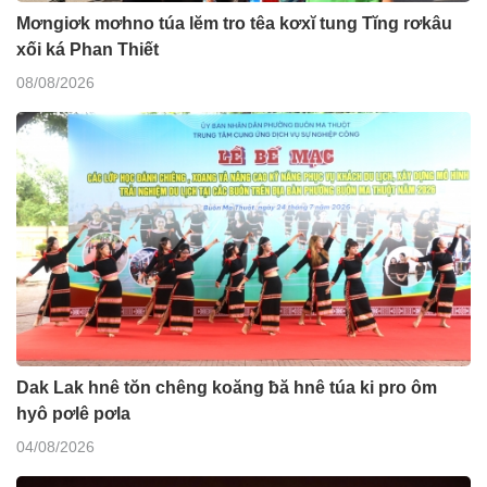
Mơngiơk mơhno túa lĕm tro têa kơxĭ tung Tĭng rơkâu
xối ká Phan Thiết
08/08/2026
Dak Lak hnê tŏn chêng koăng ƀă hnê túa ki pro ôm
hyô pơlê pơla
04/08/2026