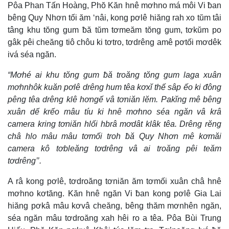
Pôa Phan Tấn Hoàng, Phŏ Kăn hnê mơhno má môi Vi ƀan
bêng Quy Nhơn tối ăm ‘nâi, kong pơlê hiăng rah xo tŭm tâi
tâng khu tŏng gum ƀă tŭm tơmeăm tŏng gum, tơkŭm po
gâk pêi cheăng tiô chôu ki tơtro, tơdrêng amê pơtối mơdêk
ivá séa ngăn.
“Mơhé ai khu tŏng gum ƀă troăng tŏng gum laga xuân
mơhnhôk kuăn pơlê drêng hum têa kơxĭ thế sâp ếo ki đông
pêng têa drêng klê hơngế vâ tơniăn lĕm. Pakĭng mê bêng
xuân dế krếo mâu tíu ki hnê mơhno séa ngăn vâ krâ
camera kring tơniăn hlối hbrâ mơdât klâk têa. Drêng rĕng
châ hlo mâu mâu tơmối troh ƀă Quy Nhơn mê kơmăi
camera kô tơbleăng tơdrêng vâ ai troăng pêi teăm
tơdrêng’’.
A râ kong pơlê, tơdroăng tơniăn ăm tơmối xuân châ hnê
mơhno kơtăng. Kăn hnê ngăn Vi ƀan kong pơlê Gia Lai
hiăng pơkâ mâu kơvâ cheăng, bêng thăm mơnhên ngăn,
séa ngăn mâu tơdroăng xah hêi ro a têa. Pôa Bùi Trung