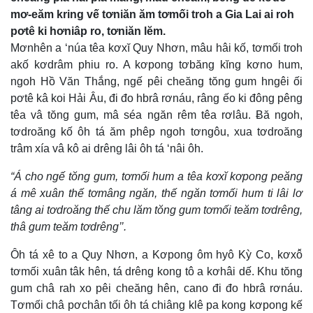
mơ-eăm kring vế tơniăn ăm tơmối troh a Gia Lai ai roh
pơtê ki hơniâp ro, tơniăn lĕm.
Mơnhên a ‘núa têa kơxĭ Quy Nhơn, mâu hâi kố, tơmối troh
akố kơdrâm phiu ro. A kơpong tơbăng kĭng kơno hum,
ngoh Hồ Văn Thắng, ngế pêi cheăng tŏng gum hngêi ối
pơtê kâ koi Hải Âu, đi đo hbrâ rơnáu, râng ếo ki đông pêng
têa vâ tŏng gum, mâ séa ngăn rêm têa rơlâu. Ƀă ngoh,
tơdroăng kố ôh tá ăm phêp ngoh tơngôu, xua tơdroăng
trâm xía vâ kô ai drêng lâi ôh tá ‘nâi ôh.
“Á cho ngế tŏng gum, tơmối hum a têa kơxĭ kơpong peăng
á mê xuân thế tơmâng ngăn, thế ngăn tơmối hum ti lâi lơ
tâng ai tơdroăng thế chu lăm tŏng gum tơmối teăm tơdrêng,
thâ gum teăm tơdrêng’’.
Ôh tá xê to a Quy Nhơn, a Kơpong ôm hyô Kỳ Co, kơxô̆
tơmối xuân tâk hên, tá drêng kong tô a kơhâi dế. Khu tŏng
gum châ rah xo pêi cheăng hên, cano đi đo hbrâ rơnáu.
Tơmối châ pơchân tối ôh tá chiâng klê pa kong kơpong kế