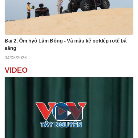
Ƀai 2: Ôm hyô Lâm Đồng - Vâ mâu kế pơklêp rơtế bâ
eăng
04/08/2026
VIDEO
P
l