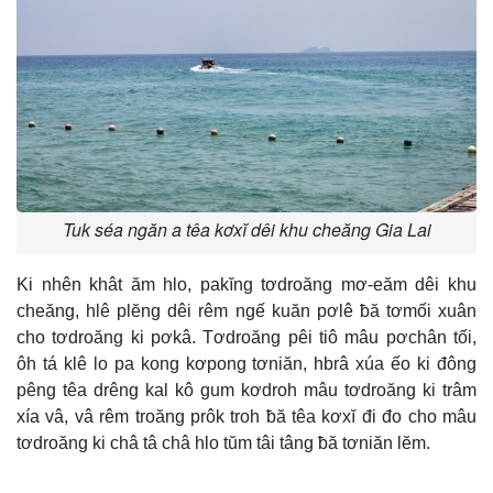
Tuk séa ngăn a têa kơxĭ dêi khu cheăng Gia Lai
Ki nhên khât ăm hlo, pakĭng tơdroăng mơ-eăm dêi khu
cheăng, hlê plĕng dêi rêm ngế kuăn pơlê ƀă tơmối xuân
cho tơdroăng ki pơkâ. Tơdroăng pêi tiô mâu pơchân tối,
ôh tá klê lo pa kong kơpong tơniăn, hbrâ xúa ếo ki đông
pêng têa drêng kal kô gum kơdroh mâu tơdroăng ki trâm
xía vâ, vâ rêm troăng prôk troh ƀă têa kơxĭ đi đo cho mâu
tơdroăng ki châ tâ châ hlo tŭm tâi tâng ƀă tơniăn lĕm.