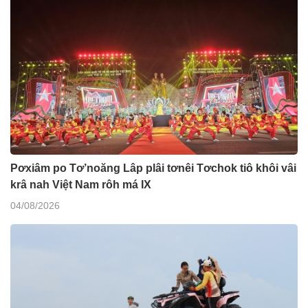
Pơxiâm po Tơ’noăng Lâp plâi tơnêi Tơchok tiô khôi vâi
krâ nah Việt Nam rôh má IX
04/08/2026