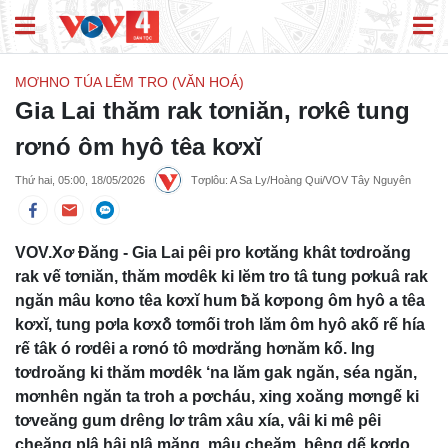
MƠHNO TÚA LĔM TRO (VĂN HOÁ)
Gia Lai thăm rak tơniăn, rơkê tung
rơnó ôm hyô têa kơxĭ
Thứ hai, 05:00, 18/05/2026
Tơplôu: A Sa Ly/Hoàng Qui/VOV Tây Nguyên
VOV.Xơ Đăng - Gia Lai pêi pro kơtăng khât tơdroăng
rak vế tơniăn, thăm mơdêk ki lĕm tro tâ tung pơkuâ rak
ngăn mâu kơno têa kơxĭ hum ƀă kơpong ôm hyô a têa
kơxĭ, tung pơla kơxô̆ tơmối troh lăm ôm hyô akố rế hía
rế tâk ó rơdêi a rơnó tô mơdrăng hơnăm kố. Ing
tơdroăng ki thăm mơdêk ‘na lăm gak ngăn, séa ngăn,
mơnhên ngăn ta troh a pơcháu, xing xoăng mơngế ki
tơveăng gum drêng lơ trâm xâu xía, vâi ki mê pêi
cheăng plâ hâi plâ măng, mâu cheăm, bêng dế kơdo