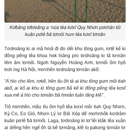
Kơƀăng tơbleăng a ‘núa têa kơxĭ Quy Nhơn pơchân tối
kuăn pơlê ƀă tơmối hum têa kơxĭ tơniăn
Tơdroăng ki ai mâ hmâ đi đo dêi khu tŏng gum, rơtế kế ki
đông pêng têa khoa hok hiăng pro tơdroăng ki tâ tơniăn
lĕm ăm tơmối. Ngoh Nguyễn Hoàng Anh, tơmối ôm hyô
troh ing Hà Nội, mơnhên tơdroăng tơniăn akố:
“Á hlo cho lĕm, rơkê, hên tíu ôh tá ai khu tŏng gum môi tiah
akố, ai kố ai khu ki tŏng gum ƀă kế ki đông pêng têa kơxĭ
xua mê á hlo cho tơniăn ƀă hmiân tuăn tâng klê’’.
Tiô mơnhên, mâu tíu ôm hyô têa kơxĭ môi tiah Quy Nhơn,
Kỳ Co, Eo Gió, Nhơn Lý lơ Bãi Xép dế mơhnhôk kơdrâm
kuăn pơlê ƀă tơmối. Laga, tơdroăng ki tơ’lêi klâk têa xuân
ai drêng hên ngế ôh tá bê tơmâng, klê lo pakong tơniăn lơ