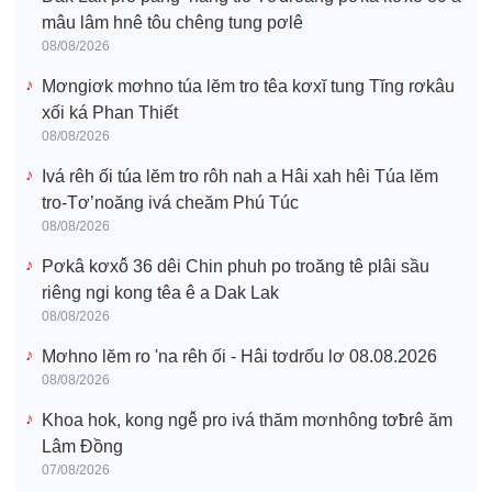
mâu lâm hnê tôu chêng tung pơlê
08/08/2026
Mơngiơk mơhno túa lĕm tro têa kơxĭ tung Tĭng rơkâu
xối ká Phan Thiết
08/08/2026
Ivá rêh ối túa lĕm tro rôh nah a Hâi xah hêi Túa lĕm
tro-Tơ’noăng ivá cheăm Phú Túc
08/08/2026
Pơkâ kơxô̆ 36 dêi Chin phuh po troăng tê plâi sầu
riêng ngi kong têa ê a Dak Lak
08/08/2026
Mơhno lĕm ro 'na rêh ối - Hâi tơdrốu lơ 08.08.2026
08/08/2026
Khoa hok, kong ngê̆ pro ivá thăm mơnhông tơƀrê ăm
Lâm Đồng
07/08/2026