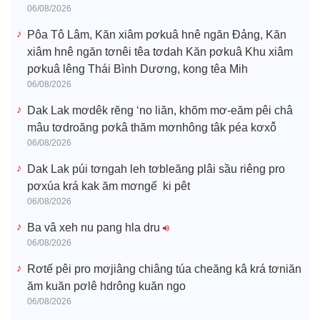
06/08/2026
Pôa Tô Lâm, Kăn xiâm pơkuâ hnê ngăn Đảng, Kăn
xiâm hnê ngăn tơnêi têa tơdah Kăn pơkuâ Khu xiâm
pơkuâ lêng Thái Bình Dương, kong têa Mih
06/08/2026
Dak Lak mơdêk rĕng ‘no liăn, khŏm mơ-eăm pêi châ
mâu tơdroăng pơkâ thăm mơnhông tâk péa kơxô̆
06/08/2026
Dak Lak púi tơngah leh tơbleăng plâi sầu riêng pro
pơxúa krá kak ăm mơngế ki pêt
06/08/2026
Ba vâ xeh nu pang hla dru
06/08/2026
Rơtế pêi pro mơjiâng chiâng túa cheăng kâ krá tơniăn
ăm kuăn pơlê hdrông kuăn ngo
06/08/2026