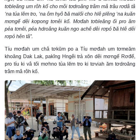
tơbleăng um rôh kố cho môi tơdroăng trâm mâ trâu rơdâ tâ
‘na túa lĕm tro, ‘na ôm hyô ƀă malối cho hlê plĕng ‘na kuăn
mơngế dêi kơpong tơnêi kố. Mơđah tơbleăng ối pro ăm
péa tơnêi, péa hdroâng kuăn ngo achê dêi rơpó ƀă hlê dêi
rơpó hên tâ”.
Tíu mơđah um châ tơkŭm po a Tíu mơđah um tơmeăm
khoăng Dak Lak, pakĭng Hngêi trá xŏn dêi mơngế Rơđế,
pro tíu ki vâ tối mơhno túa lĕm tro ki tơviah ăm tơdroăng
trâm mâ rôh kố.