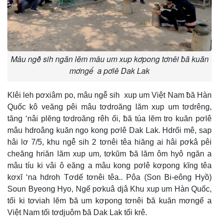
Mâu ngê̆ sih ngăn lĕm mâu um xup kơpong tơnêi ƀă kuăn
mơngế a pơlê Dak Lak
Klêi leh pơxiâm po, mâu ngê̆ sih xup um Việt Nam ƀă Hàn
Quốc kô veăng pêi mâu tơdroăng lăm xup um tơdrêng,
tăng ‘nâi plĕng tơdroăng rêh ối, ƀă túa lĕm tro kuăn pơlê
mâu hdroâng kuăn ngo kong pơlê Dak Lak. Hdrối mê, sap
hâi lơ 7/5, khu ngê̆ sih 2 tơnêi têa hiăng ai hâi pơkâ pêi
cheăng hriăn lăm xup um, tơkŭm ƀă lăm ôm hyô ngăn a
mâu tíu ki vâi ô eăng a mâu kong pơlê kơpong kĭng têa
kơxĭ ‘na hdroh Tơdế tơnêi têa.. Pôa (Son Bi-eông Hyồ)
Soun Byeong Hyo, Ngế pơkuâ djâ Khu xup um Hàn Quốc,
tối ki tơviah lĕm ƀă um kơpong tơnêi ƀă kuăn mơngế a
Việt Nam tối tơdjuôm ƀă Dak Lak tối krê.