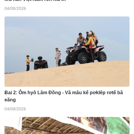
04/08/2026
Ƀai 2: Ôm hyô Lâm Đồng - Vâ mâu kế pơklêp rơtế bâ
eăng
04/08/2026