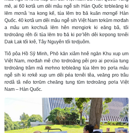
mê, ai 60 kơtâ um dêi mâu ngê̆ sih Hàn Quốc tơbleăng ki
lĕm mơnâ ‘na kong kế, túa lĕm tro ƀă kuăn mơngế Hàn
Quốc. 40 kơtâ um dêi mâu ngê̆ sih Việt Nam tơkŭm mơđah
a mâu um kơchuâ lĕm hên mơngiơk ki eăng bâ, tối
tơdroăng rêh ối túa lĕm tro ƀă ki pơ’lêh dêi kơpong tơnêi
Dak Lak tối krê, Tây Nguyên tối tơdjuôm.
Tiô pôa Hồ Sỹ Minh, Phŏ kăn xiâm hnê ngăn Khu xup um
Việt Nam, mơđah mê cho tơdroăng pêi pro ai pơxúa tung
tơdroăng trâm mâ mơhno tơbleăng túa lĕm tro pơla mâu
ngê̆ sih ki rơkê xup um dêi péa tơnêi têa, veăng pro trâu
rơdâ tâ nếo tơrŭm cheăng tung tŭm tơdroăng pơla Việt
Nam – Hàn Quốc.