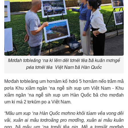
Mơđah tơbleăng ‘na ki lĕm dêi tơnêi têa ƀă kuăn mơngế
péa tơnêi têa Việt Nam ƀă Hàn Quốc
Mơđah tơbleăng um hơnăm kố hdró 5 hơnăm nếo trâm mâ
pơla Khu xiâm ngăn ‘na ngê̆ sih xup um Việt Nam - Khu
xiâm ngăn ‘na ngê̆ sih xup um Hàn Quốc ƀă cho mơđah
um ki má 2 tơkŭm po a Việt Nam.
“Mâu um xup ‘na Hàn Quốc mơhno khôi túam vêa vong dêi
vâi, xuân ai mâu tơdroăng pro mơdĭng, xuân ai mâu kuăn
ngo, ƀă mâu um ‘na tơnêi têa pin. Mê a tơmiât mơđah