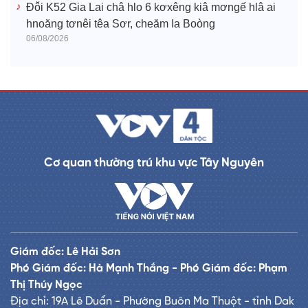
Đô̆i K52 Gia Lai châ hlo 6 kơxêng kiâ mơngế hlâ ai
hnoăng tơnêi têa Sơr, cheăm Ia Boòng
06/08/2026
Cơ quan thường trú khu vực Tây Nguyên
Giám đốc: Lê Hải Sơn
Phó Giám đốc: Hà Mạnh Thắng - Phó Giám đốc: Phạm
Thị Thúy Ngọc
Địa chỉ: 19A Lê Duẩn - Phường Buôn Ma Thuột - tỉnh Dak