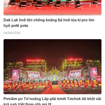
Dak Lak hnê tŏn chêng koăng ƀă hnê túa ki pro ôm
hyô pơlê pơla
04/08/2026
Pơxiâm po Tơ’noăng Lâp plâi tơnêi Tơchok tiô khôi vâi
krâ nah Việt Nam rôh má IX