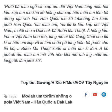
“Rơtế ƀă mâu ngê̆ sih xup um dêi Việt Nam tung mâu hâi
lăm xup um mê khu kố hiăng châ xup hên mâu um lĕm ƀă
drêng djâ vêh troh Hàn Quốc mê kô tơbleăng ăm kuăn
pơlê Hàn Quốc ‘nâi mâu um, ‘na tíu ki lĕm krip dêi Việt
Nam, malối cho a Dak Lak ƀă Buôn Ma Thuột. Á hiăng lăm
troh a Việt Nam hên rôh, tung mê ai Mù Cang Chải cho tíu
ki ai hên um xup vâ ki lĕm chôu pâ tung tuăn ƀă pơtối cho
tíu kố, a Buôn Ma Thuột xuân ai mâu um ki lĕm. A kô
pơtroh ăm mâu um mê vêh nếo klêi mê rah ing mâu um
tung rôh lăm prôk kố''.
Tơplôu: Gương/H’Xíu H’Mok/VOV Tây Nguyên
Mơđah um tơrŭm nhŏng o
Tags:
pơla Việt Nam - Hàn Quốc a Dak Lak