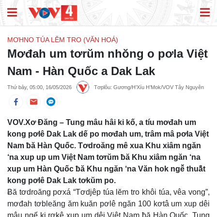
MƠHNO TÚA LĔM TRO (VĂN HOÁ)
Mơđah um tơrŭm nhŏng o pơla Việt
Nam - Hàn Quốc a Dak Lak
Thứ bảy, 05:00, 16/05/2026
Tơplôu: Gương/H’Xíu H’Mok/VOV Tây Nguyên
VOV.Xơ Đăng – Tung mâu hâi ki kố, a tíu mơđah um
kong pơlê Dak Lak dế po mơđah um, trâm mâ pơla Việt
Nam ƀă Hàn Quốc. Tơdroăng mê xua Khu xiâm ngăn
‘na xup up um Việt Nam tơrŭm ƀă Khu xiâm ngăn ‘na
xup um Hàn Quốc ƀă Khu ngăn ‘na Văn hok ngê̆ thuâ̆t
kong pơlê Dak Lak tơkŭm po.
Ƀă tơdroăng pơxá “Tơdjêp túa lĕm tro khôi túa, vêa vong”,
mơđah tơbleăng ăm kuăn pơlê ngăn 100 kơtâ um xup dêi
mâu ngế ki rơkê xup um dêi Việt Nam ƀă Hàn Quốc. Tung