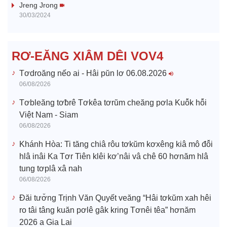
i
Jreng Jrong
30/03/2024
d
e
RƠ-EĂNG XIÂM DÊI VOV4
o
Tơdroăng nếo ai - Hâi pŭn lơ 06.08.2026
06/08/2026
Tơbleăng tơƀrê Tơkêa tơrŭm cheăng pơla Kuô̆k hô̆i
Việt Nam - Siam
06/08/2026
Khánh Hòa: Ti tăng chiâ rôu tơkŭm kơxêng kiâ mô đô̆i
hlâ inâi Ka Tơr Tiên klêi kơ’nâi vâ chê 60 hơnăm hlâ
tung tơplâ xâ nah
06/08/2026
Đăi tươ̆ng Trịnh Văn Quyết veăng “Hâi tơkŭm xah hêi
ro tâi tâng kuăn pơlê gâk kring Tơnêi têa” hơnăm
2026 a Gia Lai