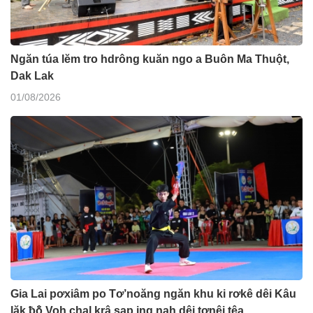
Ngăn túa lĕm tro hdrông kuăn ngo a Buôn Ma Thuột,
Dak Lak
01/08/2026
Gia Lai pơxiâm po Tơ’noăng ngăn khu ki rơkê dêi Kâu
lăk ƀô̆ Voh chal krâ sap ing nah dêi tơnêi têa