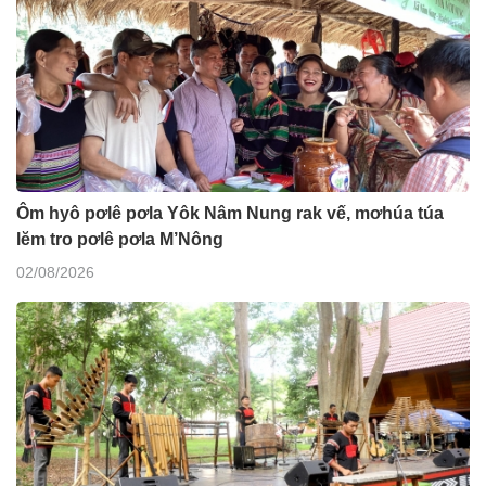
Ôm hyô pơlê pơla Yôk Nâm Nung rak vế, mơhúa túa
lĕm tro pơlê pơla M’Nông
02/08/2026