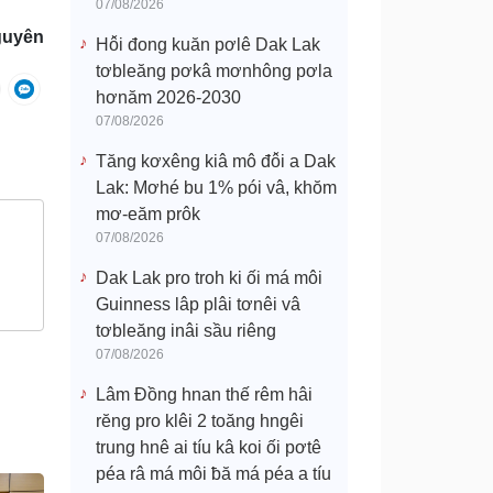
07/08/2026
guyên
Hô̆i đong kuăn pơlê Dak Lak
tơbleăng pơkâ mơnhông pơla
hơnăm 2026-2030
07/08/2026
Tăng kơxêng kiâ mô đô̆i a Dak
Lak: Mơhé bu 1% pói vâ, khŏm
mơ-eăm prôk
07/08/2026
Dak Lak pro troh ki ối má môi
Guinness lâp plâi tơnêi vâ
tơbleăng inâi sầu riêng
07/08/2026
Lâm Đồng hnan thế rêm hâi
rĕng pro klêi 2 toăng hngêi
trung hnê ai tíu kâ koi ối pơtê
péa râ má môi ƀă má péa a tíu