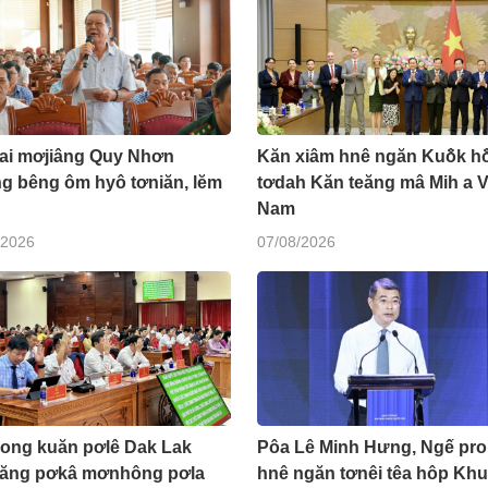
Lai mơjiâng Quy Nhơn
Kăn xiâm hnê ngăn Kuô̆k hô
ng bêng ôm hyô tơniăn, lĕm
tơdah Kăn teăng mâ Mih a V
Nam
/2026
07/08/2026
đong kuăn pơlê Dak Lak
Pôa Lê Minh Hưng, Ngế pro
eăng pơkâ mơnhông pơla
hnê ngăn tơnêi têa hôp Kh