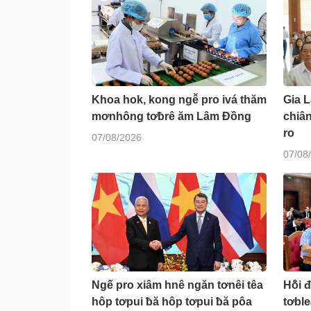
Khoa hok, kong ngê̆ pro ivá thăm
Gia 
mơnhông tơƀrê ăm Lâm Đồng
chiâ
ro
07/08/2026
07/08
Ngế pro xiâm hnê ngăn tơnêi têa
Hô̆i 
hôp tơpui ƀă hôp tơpui ƀă pôa
tơbl