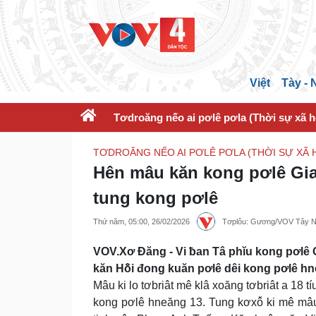
Việt
Tày -
Tơdroăng nếo ai pơlê pơla (Thời sự xã h
TƠDROĂNG NẾO AI PƠLÊ PƠLA (THỜI SỰ XÃ H
Hên mâu kăn kong pơlê Gia 
tung kong pơlê
Thứ năm, 05:00, 26/02/2026
Tơplôu: Gương/VOV Tây 
VOV.Xơ Đăng - Vi ƀan Tâ phĭu kong pơlê Gi
kăn Hô̆i đong kuăn pơlê dêi kong pơlê h
Mâu ki lo tơbriât mê klâ xoăng tơbriât a 18 t
kong pơlê hneăng 13. Tung kơxô̆ ki mê mâu