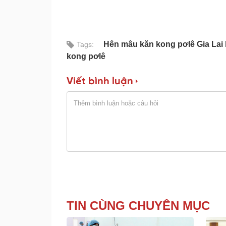
Hên mâu kăn kong pơlê Gia Lai l
Tags:
kong pơlê
Viết bình luận
TIN CÙNG CHUYÊN MỤC