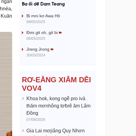
a
ê ngăn
Ba ối dê̆ Dam Teang
ơhnéa,
y
â Kuăn
Bi mni kơ Awa Hô
08/05/2025
V
Đơs git oh, git bi
06/05/2025
i
Jreng Jrong
d
30/03/2024
e
RƠ-EĂNG XIÂM DÊI
o
VOV4
Khoa hok, kong ngê̆ pro ivá
thăm mơnhông tơƀrê ăm Lâm
Đồng
07/08/2026
Gia Lai mơjiâng Quy Nhơn