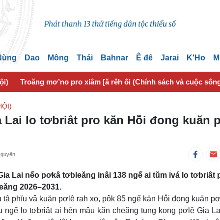
 Nùng
Dao
Mông
Thái
Bahnar
Ê đê
Jarai
K'Ho
M
ội)
Troăng mơ’no pro xiâm [ă rêh ối (Chính sách và cuộc sốn
ỘI)
Lai lo tơbriât pro kăn Hô̆i đong kuăn 
Nguyên
a Lai nếo pơkâ tơbleăng inâi 138 ngế ai tŭm ivá lo tơbriât 
neăng 2026–2031.
íu tâ phĭu vâ kuăn pơlê rah xo, pôk 85 ngế kăn Hô̆i đong kuăn pơ
 ngế lo tơbriât ai hên mâu kăn cheăng tung kong pơlê Gia La