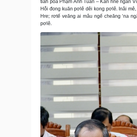
tiah pôa Phạm Anh Tuấn – Kăn hnê ngăn Vi
Hô̆i đong kuăn pơlê dêi kong pơlê. Inâi m
Hre; rơtế veăng ai mâu ngế cheăng ‘na ngă
pơlê.