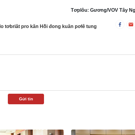
Tơplôu: Gương/VOV Tây N
o tơbriât pro kăn Hô̆i đong kuăn pơlê tung