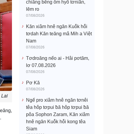
chiâng bêng ôm hyô tơniăn,
lĕm ro
07/08/2026
Kăn xiâm hnê ngăn Kuô̆k hô̆i
tơdah Kăn teăng mâ Mih a Việt
Nam
07/08/2026
Tơdroăng nếo ai - Hâi pơtăm,
lơ 07.08.2026
07/08/2026
Pơ Kă
07/08/2026
 Lai
Ngế pro xiâm hnê ngăn tơnêi
têa hôp tơpui ƀă hôp tơpui ƀă
leăng,
pôa Sophon Zaram, Kăn xiâm
.
hnê ngăn Kuô̆k hô̆i kong têa
Siam