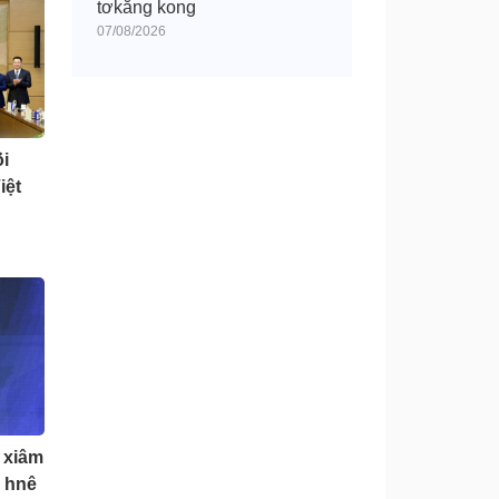
tơkăng kong
07/08/2026
̆i
iệt
 xiâm
u hnê