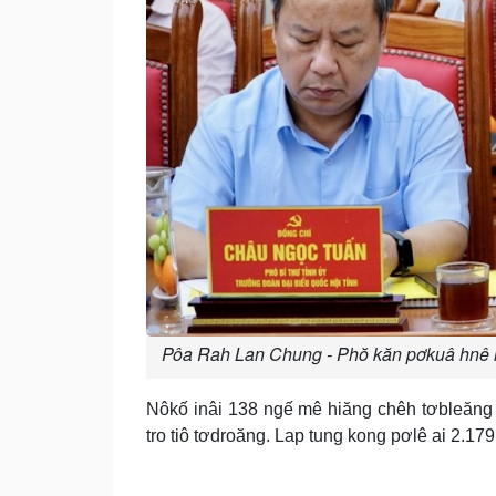
Pôa Rah Lan Chung - Phŏ kăn pơkuâ hnê n
Nôkố inâi 138 ngế mê hiăng chêh tơbleăng t
tro tiô tơdroăng. Lap tung kong pơlê ai 2.17