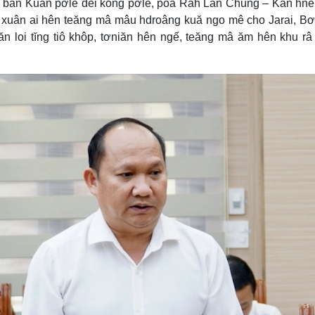
 ƀan Kuăn pơlê dêi kong pơlê, pôa Rah Lan Chung – Kăn hn
ê, xuân ai hên teăng mâ mâu hdroâng kuă ngo mê cho Jarai, B
n loi tĭng tiô khôp, tơniăn hên ngế, teăng mâ ăm hên khu r