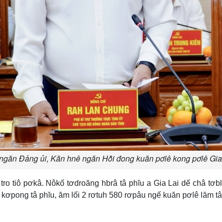
găn Đảng ủi, Kăn hnê ngăn Hô̆i đong kuăn pơlê kong pơlê Gia
ro tiô pơkâ. Nôkố tơdroăng hbrâ tâ phĭu a Gia Lai dế châ tơb
9 kơpong tâ phĭu, ăm lối 2 rơtuh 580 rơpâu ngế kuăn pơlê lăm tâ