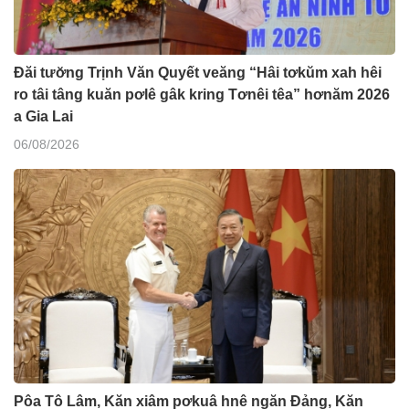
Đăi tươ̆ng Trịnh Văn Quyết veăng “Hâi tơkŭm xah hêi
ro tâi tâng kuăn pơlê gâk kring Tơnêi têa” hơnăm 2026
a Gia Lai
06/08/2026
Pôa Tô Lâm, Kăn xiâm pơkuâ hnê ngăn Đảng, Kăn