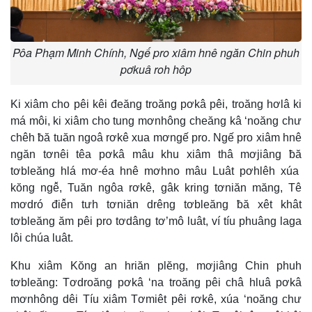
Pôa Phạm Minh Chính, Ngế pro xiâm hnê ngăn Chin phuh
pơkuâ roh hôp
Ki xiâm cho pêi kêi đeăng troăng pơkâ pêi, troăng hơlâ ki
má môi, ki xiâm cho tung mơnhông cheăng kâ ‘noăng chư
chêh ƀă tuăn ngoâ rơkê xua mơngế pro. Ngế pro xiâm hnê
ngăn tơnêi têa pơkâ mâu khu xiâm thâ mơjiâng ƀă
tơbleăng hlá mơ-éa hnê mơhno mâu Luât pơhlêh xúa
kŏng ngê̆, Tuăn ngôa rơkê, gâk kring tơniăn măng, Tê
mơdró điê̆n tưh tơniăn drêng tơbleăng ƀă xêt khât
tơbleăng ăm pêi pro tơdâng tơ’mô luât, ví tíu phuâng laga
lôi chúa luât.
Khu xiâm Kŏng an hriăn plĕng, mơjiâng Chin phuh
tơbleăng: Tơdroăng pơkâ ‘na troăng pêi châ hluâ pơkâ
mơnhông dêi Tíu xiâm Tơmiêt pêi rơkê, xúa ‘noăng chư