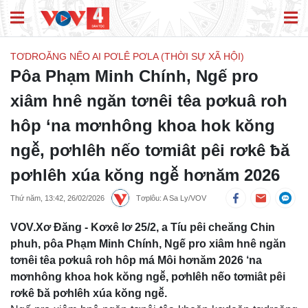
TƠDROĂNG NẾO AI PƠLÊ PƠLA (THỜI SỰ XÃ HỘI)
Pôa Phạm Minh Chính, Ngế pro
xiâm hnê ngăn tơnêi têa pơkuâ roh
hôp ‘na mơnhông khoa hok kŏng
ngê̆, pơhlêh nếo tơmiât pêi rơkê ƀă
pơhlêh xúa kŏng ngê̆ hơnăm 2026
Thứ năm, 13:42, 26/02/2026
Tơplôu: A Sa Ly/VOV
VOV.Xơ Đăng - Kơxê lơ 25/2, a Tíu pêi cheăng Chin
phuh, pôa Phạm Minh Chính, Ngế pro xiâm hnê ngăn
tơnêi têa pơkuâ roh hôp má Môi hơnăm 2026 ‘na
mơnhông khoa hok kŏng ngê̆, pơhlêh nếo tơmiât pêi
rơkê ƀă pơhlêh xúa kŏng ngê̆.