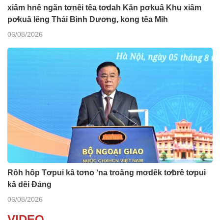
xiâm hnê ngăn tơnêi têa tơdah Kăn pơkuâ Khu xiâm
pơkuâ lêng Thái Bình Dương, kong têa Mih
06/08/2026
Rôh hôp Tơpui kâ tơno ‘na troăng mơdêk tơƀrê tơpui
kâ dêi Đảng
06/08/2026
VIDEO