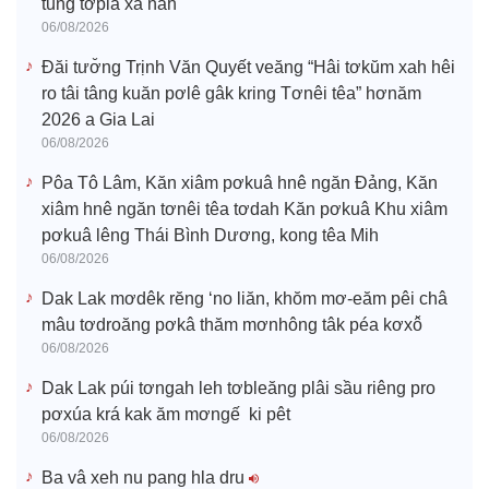
tung tơplâ xâ nah
06/08/2026
Đăi tươ̆ng Trịnh Văn Quyết veăng “Hâi tơkŭm xah hêi
ro tâi tâng kuăn pơlê gâk kring Tơnêi têa” hơnăm
2026 a Gia Lai
06/08/2026
Pôa Tô Lâm, Kăn xiâm pơkuâ hnê ngăn Đảng, Kăn
xiâm hnê ngăn tơnêi têa tơdah Kăn pơkuâ Khu xiâm
pơkuâ lêng Thái Bình Dương, kong têa Mih
06/08/2026
Dak Lak mơdêk rĕng ‘no liăn, khŏm mơ-eăm pêi châ
mâu tơdroăng pơkâ thăm mơnhông tâk péa kơxô̆
06/08/2026
Dak Lak púi tơngah leh tơbleăng plâi sầu riêng pro
pơxúa krá kak ăm mơngế ki pêt
06/08/2026
Ba vâ xeh nu pang hla dru