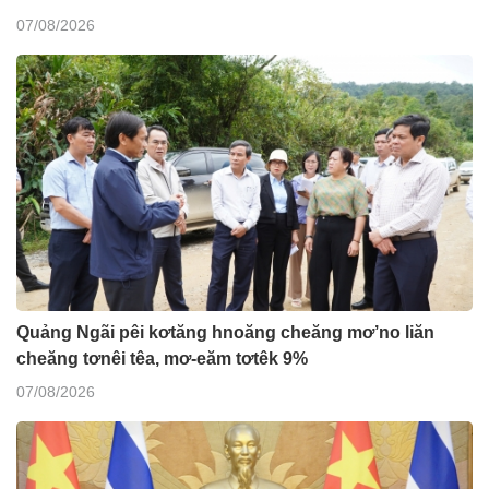
07/08/2026
Quảng Ngãi pêi kơtăng hnoăng cheăng mơ’no liăn
cheăng tơnêi têa, mơ-eăm tơtêk 9%
07/08/2026