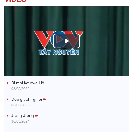
P
l
Ba ối dê̆ Dam Teang
a
Bi mni kơ Awa Hô
y
08/05/2025
V
Đơs git oh, git bi
06/05/2025
i
Jreng Jrong
30/03/2024
d