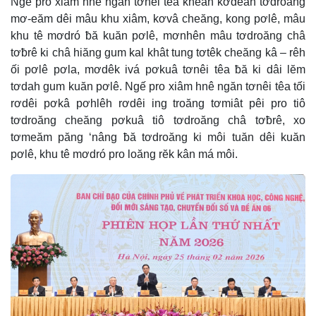
Ngế pro xiâm hnê ngăn tơnêi têa kheăn kơdeăn tơdroăng
mơ-eăm dêi mâu khu xiâm, kơvâ cheăng, kong pơlê, mâu
khu tê mơdró ƀă kuăn pơlê, mơnhên mâu tơdroăng châ
tơƀrê ki châ hiăng gum kal khât tung tơtêk cheăng kâ – rêh
ối pơlê pơla, mơdêk ivá pơkuâ tơnêi têa ƀă ki dâi lĕm
tơdah gum kuăn pơlê. Ngế pro xiâm hnê ngăn tơnêi têa tối
rơdêi pơkâ pơhlêh rơdêi ing troăng tơmiât pêi pro tiô
tơdroăng cheăng pơkuâ tiô tơdroăng châ tơƀrê, xo
tơmeăm păng ‘nâng ƀă tơdroăng ki môi tuăn dêi kuăn
pơlê, khu tê mơdró pro loăng rĕk kân má môi.