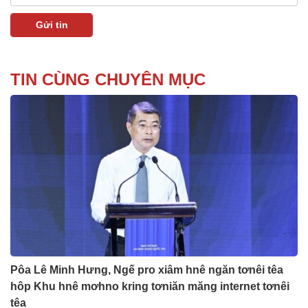
TIN CÙNG CHUYÊN MỤC
Pôa Lê Minh Hưng, Ngế pro xiâm hnê ngăn tơnêi têa
hôp Khu hnê mơhno kring tơniăn măng internet tơnêi
têa