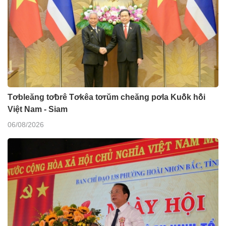
Tơbleăng tơƀrê Tơkêa tơrŭm cheăng pơla Kuô̆k hô̆i
Việt Nam - Siam
06/08/2026