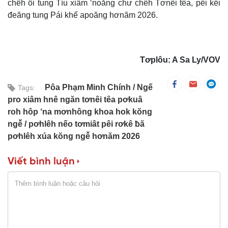
chêh ối tung Tíu xiâm ‘noăng chư chêh Tơnêi têa, pêi kêi
đeăng tung Pái khế apoăng hơnăm 2026.
Tơplôu: A Sa Ly/VOV
Pôa Phạm Minh Chính
Ngế
Tags:
pro xiâm hnê ngăn tơnêi têa pơkuâ
roh hôp ‘na mơnhông khoa hok kŏng
ngê̆
pơhlêh nếo tơmiât pêi rơkê ƀă
pơhlêh xúa kŏng ngê̆ hơnăm 2026
Viết bình luận