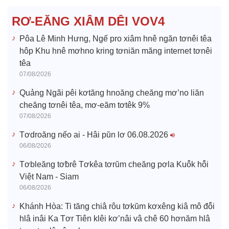
e
RƠ-EĂNG XIÂM DÊI VOV4
o
Pôa Lê Minh Hưng, Ngế pro xiâm hnê ngăn tơnêi têa
hôp Khu hnê mơhno kring tơniăn măng internet tơnêi
têa
07/08/2026
Quảng Ngãi pêi kơtăng hnoăng cheăng mơ’no liăn
cheăng tơnêi têa, mơ-eăm tơtêk 9%
07/08/2026
Tơdroăng nếo ai - Hâi pŭn lơ 06.08.2026
06/08/2026
Tơbleăng tơƀrê Tơkêa tơrŭm cheăng pơla Kuô̆k hô̆i
Việt Nam - Siam
06/08/2026
Khánh Hòa: Ti tăng chiâ rôu tơkŭm kơxêng kiâ mô đô̆i
hlâ inâi Ka Tơr Tiên klêi kơ’nâi vâ chê 60 hơnăm hlâ