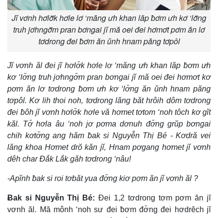
Jĭ vơnh hơlơ̆k hơle lơ ‘măng ưh khan lăp ƀơm ưh kơ ‘lơ̆ng
truh jơhngơ̆m pran bơngai jĭ mă oei đei hơmơt pơm ăn lơ
tơdrong đei ƀơm ăn ŭnh hnam păng tơpôl
Jĭ vơnh ăl đei jĭ hơlơ̆k hơle lơ ‘măng ưh khan lăp ƀơm ưh
kơ ‘lơ̆ng truh jơhngơ̆m pran bơngai jĭ mă oei đei hơmơt kơ
pơm ăn lơ tơdrong ƀơm ưh kơ ‘lơ̆ng ăn ŭnh hnam păng
tơpôl. Kơ lih thoi noh, tơdrong lăng băt hrôih dôm tơdrong
đei ƀôh jĭ vơnh hơlơ̆k hơle vă hơmet tơtom ‘noh tôch kơ gĭt
kăl. Tơ̆ hơla âu ‘noh jơ pơma dơnuh đơ̆ng grŭp bơngai
chih kơtơ̆ng ang hăm ƀak si Nguyễn Thị Bé - Kơdră vei
lăng khoa Hơmet drŏ kăn jĭ, Hnam pơgang hơmet jĭ vơnh
dêh char Đắk Lắk găh tơdrong ‘nâu!
-Apĭnh ƀak si roi tơbăt yua đơ̆ng kiơ pơm ăn jĭ vơnh ăl ?
Ƀak si Nguyễn Thị Bé:
Đei 1,2 tơdrong tơm pơm ăn jĭ
vơnh ăl. Mă mônh ‘noh sư đei ƀơm đơ̆ng đei hơdrĕch jĭ