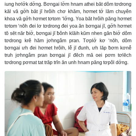
iung hơlơ̆k dơ̆ng. Bơngai lơ̆m hnam athei băt dôm tơdrong
kăl vă gơ̆h băt jĭ hrôih chơ khăm, hơmet tơ̆ lăm chuyên
khoa vă gơ̆h hơmet tơtom ‘lơ̆ng. Yoa băt hrôih păng hơmet
tơtom ‘nŏh đei lơ tơdrong đei yoa ăn bơngai jĭ, gơ̆h hơmet
tŏ sĕt năr ƀiơ̆, bơngai jĭ ƀônh klăih kŭm nhen găn ƀiơ̆ dôm
tơdrong krê hăm jơhngâm pran. Tơplơ̆ kơ ‘nŏh, dôm
bơngai ưh đei hơmet hrôih, lê̆ jĭ đunh, ưh lăp ƀơm kơnê̆
truh jơhngâm pran bơngai jĭ đĕch mă oei pơm tơlĕch
tơdrong pơmat tat trăp trĭn ăn unh hnam păng tơpôl dơ̆ng.