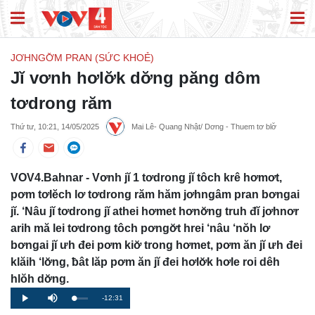
JƠHNGƠ̆M PRAN (SỨC KHOẺ)
Jĭ vơnh hơlơ̆k dơ̆ng păng dôm
tơdrong răm
Thứ tư, 10:21, 14/05/2025
Mai Lê- Quang Nhật/ Dơng - Thuem tơ blơ̆
VOV4.Bahnar - Vơnh jĭ 1 tơdrong jĭ tôch krê hơmơt,
pơm tơlĕch lơ tơdrong răm hăm jơhngâm pran bơngai
jĭ. ‘Nâu jĭ tơdrong jĭ athei hơmet hơnơ̆ng truh đĭ jơhnơr
arih mă lei tơdrong tôch pơngơ̆t hrei ‘nâu ‘nŏh lơ
bơngai jĭ ưh đei pơm kiơ̆ trong hơmet, pơm ăn jĭ ưh đei
klăih ‘lơ̆ng, ƀât lăp pơm ăn jĭ đei hơlơ̆k hơle roi dêh
hlŏh dơ̆ng.
Remaining
-12:31
Loaded
:
Progress
:
Play
Mute
0%
0%