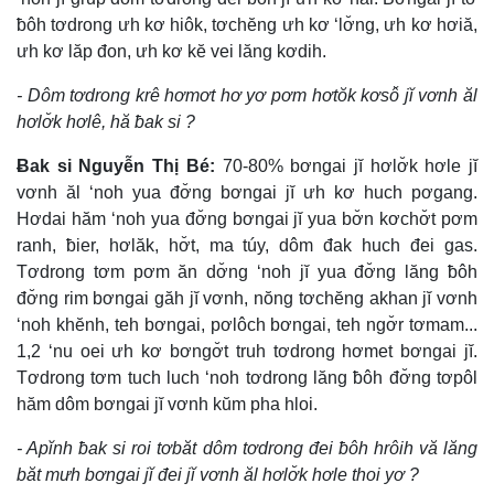
ƀôh tơdrong ưh kơ hiôk, tơchĕng ưh kơ ‘lơ̆ng, ưh kơ hơiă,
ưh kơ lăp đon, ưh kơ kĕ vei lăng kơdih.
- Dôm tơdrong krê hơmơt hơ yơ pơm hơtŏk kơsô̆ jĭ vơnh ăl
hơlơ̆k hơlê, hă ƀak si ?
Ƀak si Nguyễn Thị Bé:
70-80% bơngai jĭ hơlơ̆k hơle jĭ
vơnh ăl ‘noh yua đơ̆ng bơngai jĭ ưh kơ huch pơgang.
Hơdai hăm ‘noh yua đơ̆ng bơngai jĭ yua bơ̆n kơchơ̆t pơm
ranh, ƀier, hơlăk, hơ̆t, ma túy, dôm đak huch đei gas.
Tơdrong tơm pơm ăn dơ̆ng ‘noh jĭ yua đơ̆ng lăng ƀôh
đơ̆ng rim bơngai găh jĭ vơnh, nŏng tơchĕng akhan jĭ vơnh
‘noh khĕnh, teh bơngai, pơlôch bơngai, teh ngơ̆r tơmam...
1,2 ‘nu oei ưh kơ bơngơ̆t truh tơdrong hơmet bơngai jĭ.
Tơdrong tơm tuch luch ‘noh tơdrong lăng ƀôh đơ̆ng tơpôl
hăm dôm bơngai jĭ vơnh kŭm pha hloi.
- Apĭnh ƀak si roi tơbăt dôm tơdrong đei ƀôh hrôih vă lăng
băt mưh bơngai jĭ đei jĭ vơnh ăl hơlơ̆k hơle thoi yơ ?