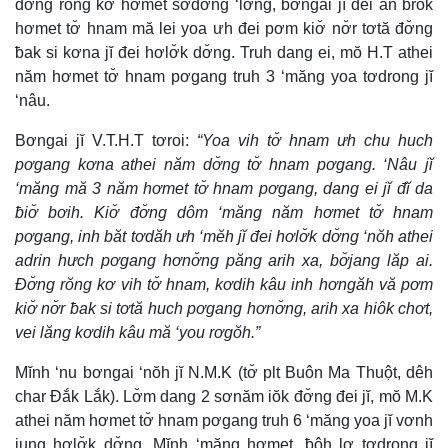
đơ̆ng rŏng kơ hơmet sơđơ̆ng ‘lơ̆ng, bơngai jĭ đei ăn brŏk
hơmet tơ̆ hnam mă lei yoa ưh đei pơm kiơ̆ nơ̆r tơtă đơ̆ng
ƀak si kơna jĭ đei hơlơ̆k dơ̆ng. Truh dang ei, mŏ H.T athei
năm hơmet tơ̆ hnam pơgang truh 3 ‘măng yoa tơdrong jĭ
‘nâu.
Bơngai jĭ V.T.H.T tơroi:
“Yoa vih tơ̆ hnam ưh chu huch
pơgang kơna athei năm dơ̆ng tơ̆ hnam pơgang. ‘Nâu jĭ
‘măng mă 3 năm hơmet tơ̆ hnam pơgang, dang ei jĭ đĭ da
ƀiơ̆ bơih. Kiơ̆ đơ̆ng dôm ‘măng năm hơmet tơ̆ hnam
pơgang, inh băt tơdăh ưh ‘mĕh jĭ đei hơlơ̆k dơ̆ng ‘nŏh athei
adrin hưch pơgang hơnơ̆ng păng arih xa, bơ̆jang lăp ai.
Đơ̆ng rŏng kơ vih tơ̆ hnam, kơdih kâu inh hơngăh vă pơm
kiơ̆ nơ̆r ƀak si tơtă huch pơgang hơnơ̆ng, arih xa hiôk chơt,
vei lăng kơdih kâu mă ‘you rơgŏh.”
Mĭnh ‘nu bơngai ‘nŏh jĭ N.M.K (tơ̆ plt Buôn Ma Thuột, dêh
char Đắk Lắk). Lơ̆m dang 2 sơnăm iŏk đơ̆ng đei jĭ, mŏ M.K
athei năm hơmet tơ̆ hnam pơgang truh 6 ‘măng yoa jĭ vơnh
iung hơlơ̆k dơ̆ng. Mĭnh ‘măng hơmet, ƀôh lơ tơdrong jĭ