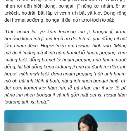
nhen roi dêh hlŏh dơ̆ng, bơngai jĭ nŏng kơ nhâm, ôr ar,
tơkĕch, hơdrăi, ƀât lăp vi vơnh ưh băt yă kiơ. Đơ̆ng rŏng
đei hơmet sơđơ̆ng, bơngai jĭ đei nơ̆r tơroi tôch tơpăt:
“Unh hnam lai yơ kŭm tơchĕng inh jĭ bơngai jĭ, kơna
hơnơ̆ng khan inh jĭ, mă tơpă ưh đei loh ră, yoa đơ̆ng hil băl
lơ̆m hnam đĕch. Hơpơi ‘mĕh rim bơngai hlôh vao. ‘Măng
mă âu jĭ ‘măng mă 4 inh năm hơmet tơ̆ hnam pơgang. Rim
‘măng brŏk đơ̆ng hơmet tơ̆ hnam pơgang unh hnam pơgŏ
dơ̆ng, hil băl dơ̆ng kơna tơdrong jĭ unh roi đunh roi dêh, inh
hơpơi ‘mĕh mưh brŏk đơ̆ng hnam pơgang ‘nŏh unh hnam,
mŏ oh băt inh klăih jĭ bơih, năng inh nhen bơngai hmă, ưh
đei pơm kơhret kiơ hăm inh, lê̆ pă khan inh jĭ kiơ, lê̆ pă
năng inh nhen bơngai jĭ vă inh gơ̆h mât oei xa hơdai hăm
tơdrong arih xa hmă.”