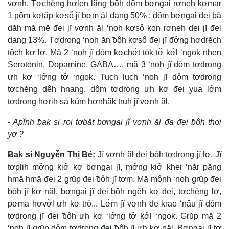
vơnh. Tơchĕng hơlen lăng ƀôh dôm bơngai rơneh kơmar
1 pôm kơtăp kơsô̆ jĭ ƀơm ăl dang 50% ; dôm bơngai đei ƀă
dăh mă mĕ đei jĭ vơnh ăl ‘noh kơsô̆ kon rơneh dei jĭ đei
dang 13%. Tơdrong ‘noh ăn ƀôh kơsô̆ đei jĭ đơ̆ng hơdrĕch
tôch kơ lơ. Mă 2 ‘noh jĭ dôm kơchơ̆t tŏk tơ̆ kơ̆l ‘ngok nhen
Serotonin, Dopamine, GABA…. mă 3 ‘noh jĭ dôm tơdrong
ưh kơ ‘lơ̆ng tơ̆ ‘ngok. Tuch luch ‘noh jĭ dôm tơdrong
tơchĕng dêh hnang, dôm tơdrong ưh kơ đei yua lơ̆m
tơdrong hơrih sa kŭm hơnhăk truh jĭ vơnh ăl.
- Apĭnh ƀak si roi tơbăt bơngai jĭ vơnh ăl đa đei ƀôh thoi
yơ ?
Ƀak si Nguyễn Thị Bé:
Jĭ vơnh ăl đei ƀôh tơdrong jĭ lơ. Jĭ
tơplih mơ̆ng kiơ̆ kơ bơngai jĭ, mơ̆ng kiơ̆ khei ‘năr păng
hmă hmă đei 2 grŭp đei ƀôh jĭ tơm. Mă mônh ‘noh grŭp đei
ƀôh jĭ kơ năl, bơngai jĭ đei ƀôh ngêh kơ đei, tơchĕng lơ,
pơma hơvơ̆l ưh kơ trŏ... Lơ̆m jĭ vơnh đe krao ‘nâu jĭ dôm
tơdrong jĭ đei ƀôh ưh kơ ‘lơ̆ng tơ̆ kơ̆l ‘ngok. Grŭp mă 2
‘noh jĭ grŭp dôm tơdrong đei ƀôh jĭ ưh kơ năl. Bơngai jĭ tơ