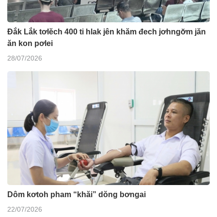
Đắk Lắk tơlĕch 400 ti hlak jên khăm đech jơhngơ̆m jăn
ăn kon pơlei
28/07/2026
Dôm kơtoh pham “khăi” dŏng bơngai
22/07/2026