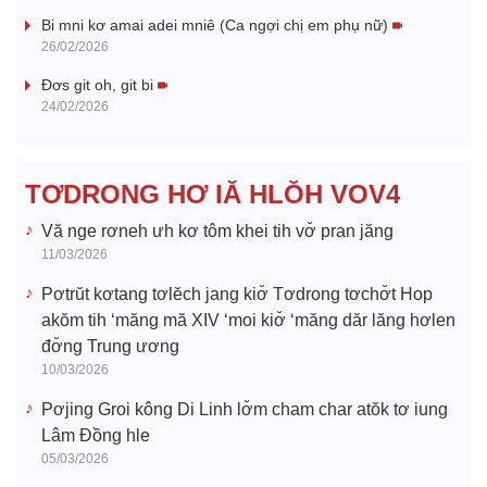
V
Bi mni kơ amai adei mniê (Ca ngợi chị em phụ nữ)
26/02/2026
i
Đơs git oh, git bi
24/02/2026
d
e
TƠDRONG HƠ IĂ HLŎH VOV4
o
Vă nge rơneh ưh kơ tôm khei tih vơ̆ pran jăng
11/03/2026
Pơtrŭt kơtang tơlĕch jang kiơ̆ Tơdrong tơchơ̆t Hop
akŏm tih ‘măng mă XIV ‘moi kiơ̆ ‘măng dăr lăng hơlen
đơ̆ng Trung ương
10/03/2026
Pơjing Groi kông Di Linh lơ̆m cham char atŏk tơ iung
Lâm Đồng hle
05/03/2026