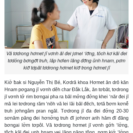
Vă tơdrong hơmet jĭ vơnh ăl đei jơnei ‘lơ̆ng, tôch kơ kăl đei
tơdỏng bơngơ̆t truh, lăp hơlen lăng đơ̆ng ŭnh hnam, pơm
kiơ̆ tơpăt tơdrong hơmet kiơ̆ trong hơmet jĭ
Kiơ̆ ƀak si Nguyễn Thị Bé, Kơdră khoa Hơmet ăn drŏ kăn
Hnam pơgang jĭ vơnh dêh char Đắk Lắk, ăn tơbăt, tơdrong
jĭ vơnh tơ̆ rim bơngai pha ra băl mơ̆ng đơ̆ng khei ‘năr đei jĭ
mă lei tơdrong răm ‘nŏh vă lei lăi băl đĕch, tơtă ƀơm kơnê̆
truh jơhngâm pran ngăl. Tơdrong jĭ đa đei đơ̆ng 20-30
sơnăm păng đei hơnơ̆ng truh đĭ jơhnơr arih hăm đĭ đăng
bơngai lơ̆m tơpôl. Vă tơdrong hơmet jĭ vơnh gơ̆h ‘lơ̆ng,
tôch kăl đei unh hnam vei lăng năng tông, pơm kiơ̆ ‘lơ̆ng