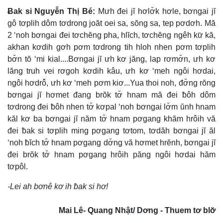
Ƀak si Nguyễn Thị Bé:
Mưh đei jĭ hơlơ̆k hơle, bơngai jĭ
gô tơplih dôm tơdrong joăt oei sa, sŏng sa, tep pơdơh. Mă
2 ‘noh bơngai đei tơchĕng pha, hlĭch, tơchĕng ngêh kư̆ kă,
akhan kơdih gơh pơm tơdrong tih hloh nhen pơm tơplih
bơ̆n tŏ ‘mi kial....Bơngai jĭ ưh kơ jăng, lap rơmơ̆n, ưh kơ
lăng truh vei rơgoh kơdih kâu, ưh kơ ‘meh ngôi hơdai,
ngôi hơdrô̆, ưh kơ ‘meh pơm kiơ...Yua thoi noh, đơ̆ng rŏng
bơngai jĭ hơmet đang brŏk tơ̆ hnam mă đei ƀôh dôm
tơdrong đei ƀôh nhen tơ̆ kơpal ‘noh bơngai lơ̆m ŭnh hnam
kăl kơ ba bơngai jĭ năm tơ̆ hnam pơgang khăm hrôih vă
đei ƀak si tơplih ming pơgang tơtom, tơdăh bơngai jĭ ăl
‘noh ƀĭch tơ̆ hnam pơgang dơ̆ng vă hơmet hrĕnh, bơngai jĭ
đei brŏk tơ̆ hnam pơgang hrôih păng ngôi hơdai hăm
tơpôl.
-Lei ah bơnê kơ ih ƀak si hơ!
Mai Lê- Quang Nhật/ Dơng - Thuem tơ blơ̆