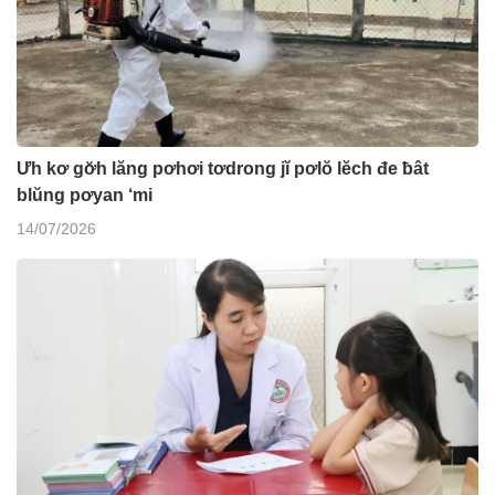
Ưh kơ gơ̆h lăng pơhơi tơdrong jĭ pơlŏ lĕch đe ƀât
blŭng pơyan ‘mi
14/07/2026