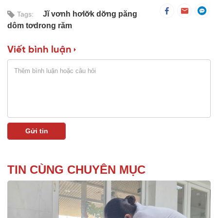
Jĭ vơnh hơlơ̆k dơ̆ng păng
Tags:
dôm tơdrong răm
Viết bình luận
TIN CÙNG CHUYÊN MỤC