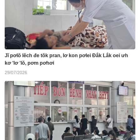
Jĭ pơlŏ lĕch đe tŏk pran, lơ kon pơlei Đắk Lắk oei ưh
kơ ‘lơ ‘lŏ, pơm pơhơi
29/07/2026