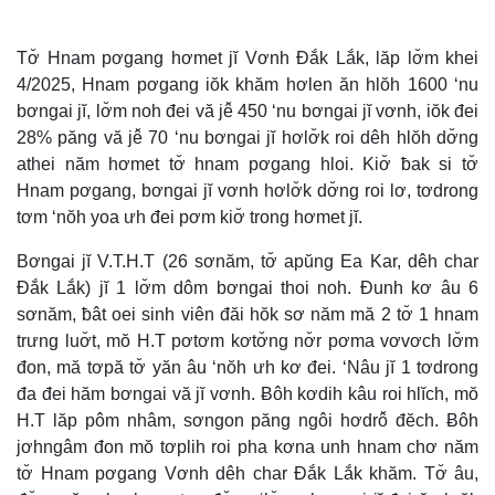
Time
Tơ̆ Hnam pơgang hơmet jĭ Vơnh Đắk Lắk, lăp lơ̆m khei
4/2025, Hnam pơgang iŏk khăm hơlen ăn hlŏh 1600 ‘nu
bơngai jĭ, lơ̆m noh đei vă jê̆ 450 ‘nu bơngai jĭ vơnh, iŏk đei
28% păng vă jê̆ 70 ‘nu bơngai jĭ hơlơ̆k roi dêh hlŏh dơ̆ng
athei năm hơmet tơ̆ hnam pơgang hloi. Kiơ̆ ƀak si tơ̆
Hnam pơgang, bơngai jĭ vơnh hơlơ̆k dơ̆ng roi lơ, tơdrong
tơm ‘nŏh yoa ưh đei pơm kiơ̆ trong hơmet jĭ.
Bơngai jĭ V.T.H.T (26 sơnăm, tơ̆ apŭng Ea Kar, dêh char
Đắk Lắk) jĭ 1 lơ̆m dôm bơngai thoi noh. Đunh kơ âu 6
sơnăm, ƀât oei sinh viên đăi hŏk sơ năm mă 2 tơ̆ 1 hnam
trưng luơ̆t, mŏ H.T pơtơm kơtơ̆ng nơ̆r pơma vơvơch lơ̆m
đon, mă tơpă tơ̆ yăn âu ‘nŏh ưh kơ đei. ‘Nâu jĭ 1 tơdrong
đa đei hăm bơngai vă jĭ vơnh. Ƀôh kơdih kâu roi hlĭch, mŏ
H.T lăp pôm nhâm, sơngon păng ngôi hơdrô̆ đĕch. Ƀôh
jơhngâm đon mŏ tơplih roi pha kơna unh hnam chơ năm
tơ̆ Hnam pơgang Vơnh dêh char Đắk Lắk khăm. Tơ̆ âu,