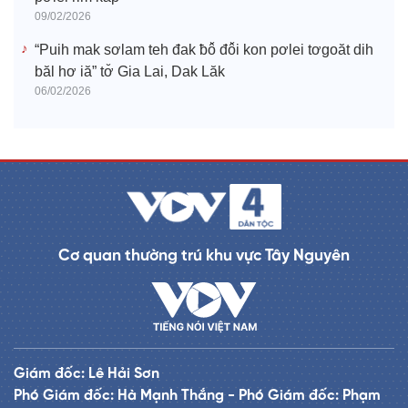
09/02/2026
“Puih mak sơlam teh đak ƀô̆ đô̆i kon pơlei tơgoăt dih
băl hơ iă” tơ̆ Gia Lai, Dak Lăk
06/02/2026
Cơ quan thường trú khu vực Tây Nguyên
Giám đốc: Lê Hải Sơn
Phó Giám đốc: Hà Mạnh Thắng - Phó Giám đốc: Phạm