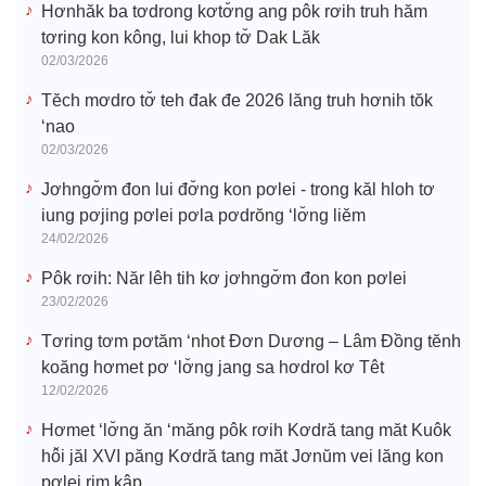
Hơnhăk ba tơdrong kơtơ̆ng ang pôk rơih truh hăm
tơring kon kông, lui khop tơ̆ Dak Lăk
02/03/2026
Tĕch mơdro tơ̆ teh đak đe 2026 lăng truh hơnih tŏk
‘nao
02/03/2026
Jơhngơ̆m đon lui đơ̆ng kon pơlei - trong kăl hloh tơ
iung pơjing pơlei pơla pơdrŏng ‘lơ̆ng liĕm
24/02/2026
Pôk rơih: Năr lêh tih kơ jơhngơ̆m đon kon pơlei
23/02/2026
Tơring tơm pơtăm ‘nhot Đơn Dương – Lâm Đồng tĕnh
koăng hơmet pơ ‘lơ̆ng jang sa hơdrol kơ Têt
12/02/2026
Hơmet ‘lơ̆ng ăn ‘măng pôk rơih Kơdră tang măt Kuôk
hô̆i jăl XVI păng Kơdră tang măt Jơnŭm vei lăng kon
pơlei rim kâp