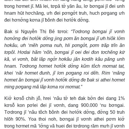
trong hơmet jĭ. Mă lei, tơpă tơ̆ yăn âu, lơ bơngai jĭ đei unh
hnam hŭt hơchăng, ưh đei pơngơ̆t truh, huch pơgang ưh
đei hơnơ̆ng kơna jĭ ƀônh đei hơlơ̆k dơ̆ng.
Ƀak si Nguyễn Thị Bé tơroi:
“Tơdrong bơngai jĭ vơnh
hơnơ̆ng đei hơlơ̆k dơ̆ng jing pơm ăn bơngai jĭ ưh hiôk lơ̆m
hơkâu, ưh ‘mĕh pơma nuh, hli pơngơ̆t, pơm trăp trĭn ăn
tơpôl. Hơdai hăm ‘nŏh, bơngai jĭ oei đei đon tơchĕng kư̆
kă, vi vơnh, ƀât lăp ngơ̆r hơkâu jăn kơdih kâu păng unh
hnam. Tơdrong hơmet hơlơ̆k dơ̆ng kŭm tôch mơmat tat,
khei ‘năr hơmet đunh, jĭ lơn pơgang roi dêh. Rim ‘măng
hơmet ăn bơngai jĭ vơnh hơlơ̆k dơ̆ng đe ƀak si athei hơmet
ming pơgang mă lăp kơna roi mơmat.”
Kiơ̆ kơsô̆ chih jô̆, hrei ‘nâu tơ̆ teh đak bơ̆n đei dang 1%
kơsô̆ kon pơlei đei jĭ vơnh, dang 900.000 ‘nu bơngai.
Tơdrong jĭ ‘nâu tôch ƀônh đei hơlơ̆k dơ̆ng, đơ̆ng 50 truh
hlŏh 90%. Yoa thoi noh, bơngai jĭ vơnh athei pơm kiơ̆
trong hơmet mă ‘lơ̆ng vă huei đei tơdrong răm mưh jĭ vơnh