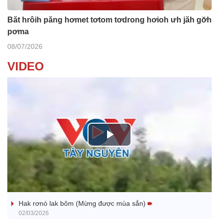
Băt hrôih păng hơmet tơtom tơdrong hơioh ưh jăh gơ̆h
pơma
08/07/2026
VIDEO
P
l
Nhớ bạn
a
Hak rơnó lak bôm (Mừng được mùa sắn)
y
02/03/2026