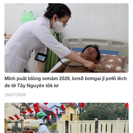
Mĭnh puăt blŭng sơnăm 2026, kơsô̆ bơngai jĭ pơlŏ lĕch
đe tơ̆ Tây Nguyên tŏk lơ
15/07/2026