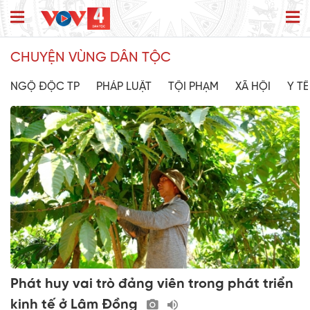
CHUYỆN VÙNG DÂN TỘC
NGỘ ĐỘC TP
PHÁP LUẬT
TỘI PHẠM
XÃ HỘI
Y TẾ
Phát huy vai trò đảng viên trong phát triển
kinh tế ở Lâm Đồng