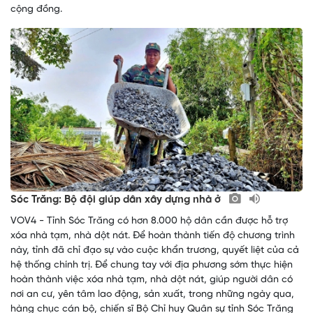
cộng đồng.
Sóc Trăng: Bộ đội giúp dân xây dựng nhà ở
VOV4 - Tỉnh Sóc Trăng có hơn 8.000 hộ dân cần được hỗ trợ
xóa nhà tạm, nhà dột nát. Để hoàn thành tiến độ chương trình
này, tỉnh đã chỉ đạo sự vào cuộc khẩn trương, quyết liệt của cả
hệ thống chính trị. Để chung tay với địa phương sớm thực hiện
hoàn thành việc xóa nhà tạm, nhà dột nát, giúp người dân có
nơi an cư, yên tâm lao động, sản xuất, trong những ngày qua,
hàng chục cán bộ, chiến sĩ Bộ Chỉ huy Quân sự tỉnh Sóc Trăng