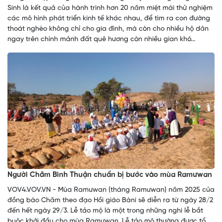
Sinh là kết quả của hành trình hơn 20 năm miệt mài thử nghiệm
các mô hình phát triển kinh tế khác nhau, để tìm ra con đường
thoát nghèo không chỉ cho gia đình, mà còn cho nhiều hộ dân
ngay trên chính mảnh đất quê hương còn nhiều gian khó...
Người Chăm Bình Thuận chuẩn bị bước vào mùa Ramưwan
VOV4.VOV.VN - Mùa Ramưwan (tháng Ramưwan) năm 2025 của
đồng bào Chăm theo đạo Hồi giáo Bàni sẽ diễn ra từ ngày 28/2
đến hết ngày 29/3. Lễ tảo mộ là một trong những nghi lễ bắt
buộc khởi đầu cho mùa Ramưwan. Lễ tảo mộ thường được tổ