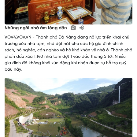
Những ngôi nhà ấm lòng dân
VOV4.VOV.VN - Thành phố Đà Nẵng đang nỗ lực triển khai chủ
trương xóa nhà tạm, nhà dột nát cho các hộ gia đình chính
sách, hộ nghèo, cận nghèo và hộ khó khăn về nhà ở. Thành phố
phấn đấu xóa 1.140 nhà tạm đợt 1 vào đầu tháng 5 tới. Nhiều
gia đình đã không khỏi xúc động khi nhận được sự hỗ trợ quý
báu này.