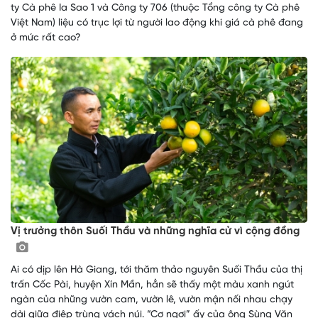
ty Cà phê Ia Sao 1 và Công ty 706 (thuộc Tổng công ty Cà phê
Việt Nam) liệu có trục lợi từ người lao động khi giá cà phê đang
ở mức rất cao?
Vị trưởng thôn Suối Thầu và những nghĩa cử vì cộng đồng
Ai có dịp lên Hà Giang, tới thăm thảo nguyên Suối Thầu của thị
trấn Cốc Pài, huyện Xín Mần, hẳn sẽ thấy một màu xanh ngút
ngàn của những vườn cam, vườn lê, vườn mận nối nhau chạy
dài giữa điệp trùng vách núi. “Cơ ngơi” ấy của ông Sùng Văn