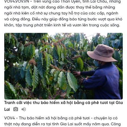
VOV4.VOV.VN - Trên vùng cao Than Uyên, tỉnh Lai Châu, những
ngôi nhà tạm, dột nát đang dần được thay thế bằng những
ngôi nhà kiên cố nhờ sự chung tay hỗ trợ của các cấp, ngành
và cộng đồng. Điều này giúp đồng bào từng bước vượt qua khó
khăn, tập trung phát triển kinh tế và vươn lên trong cuộc sống.
Tranh cãi việc thu bảo hiểm xã hội bằng cà phê tươi tại Gia
Lai
VOV4 - Thu bảo hiểm xã hội bằng cà phê tươi - chuyện lạ có
thật này đang diễn ra tại tỉnh Gia Lai suốt mấy năm qua. Công