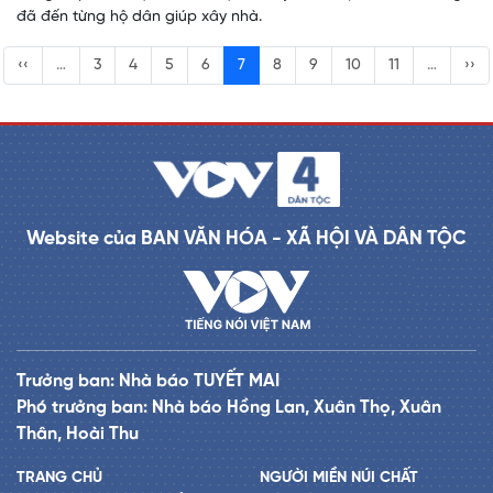
đã đến từng hộ dân giúp xây nhà.
‹‹
…
3
4
5
6
7
8
9
10
11
…
››
Website của BAN VĂN HÓA - XÃ HỘI VÀ DÂN TỘC
Trưởng ban: Nhà báo TUYẾT MAI
Phó trưởng ban: Nhà báo Hồng Lan, Xuân Thọ, Xuân
Thân, Hoài Thu
TRANG CHỦ
NGƯỜI MIỀN NÚI CHẤT