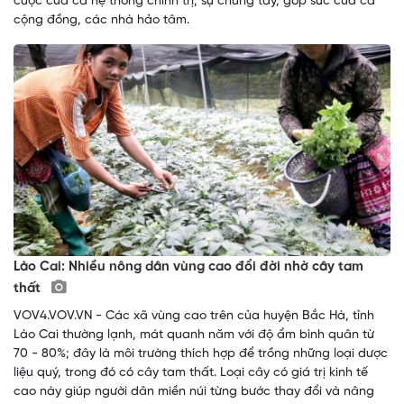
cuộc của cả hệ thống chính trị, sự chung tay, góp sức của cả
cộng đồng, các nhà hảo tâm.
Lào Cai: Nhiều nông dân vùng cao đổi đời nhờ cây tam
thất
VOV4.VOV.VN - Các xã vùng cao trên của huyện Bắc Hà, tỉnh
Lào Cai thường lạnh, mát quanh năm với độ ẩm bình quân từ
70 - 80%; đây là môi trường thích hợp để trồng những loại dược
liệu quý, trong đó có cây tam thất. Loại cây có giá trị kinh tế
cao này giúp người dân miền núi từng bước thay đổi và nâng