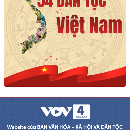
Website của BAN VĂN HÓA - XÃ HỘI VÀ DÂN TỘC