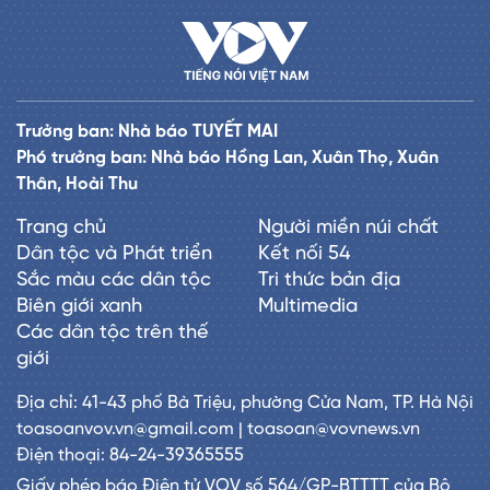
Trưởng ban: Nhà báo TUYẾT MAI
Phó trưởng ban: Nhà báo Hồng Lan, Xuân Thọ, Xuân
Thân, Hoài Thu
Trang chủ
Người miền núi chất
Dân tộc và Phát triển
Kết nối 54
Sắc màu các dân tộc
Tri thức bản địa
Biên giới xanh
Multimedia
Các dân tộc trên thế
giới
Địa chỉ: 41-43 phố Bà Triệu, phường Cửa Nam, TP. Hà Nội
toasoanvov.vn@gmail.com | toasoan@vovnews.vn
Điện thoại: 84-24-39365555
Giấy phép báo Điện tử VOV số 564/GP-BTTTT của Bộ