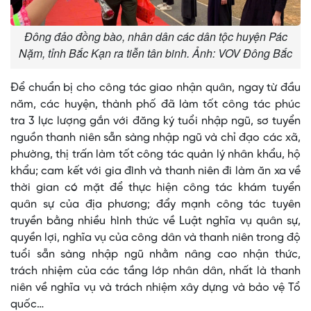
Đông đảo đồng bào, nhân dân các dân tộc huyện Pác
Nặm, tỉnh Bắc Kạn ra tiễn tân binh. Ảnh: VOV Đông Bắc
Để chuẩn bị cho công tác giao nhận quân, ngay từ đầu
năm, các huyện, thành phố đã làm tốt công tác phúc
tra 3 lực lượng gắn với đăng ký tuổi nhập ngũ, sơ tuyển
nguồn thanh niên sẵn sàng nhập ngũ và chỉ đạo các xã,
phường, thị trấn làm tốt công tác quản lý nhân khẩu, hộ
khẩu; cam kết với gia đình và thanh niên đi làm ăn xa về
thời gian có mặt để thực hiện công tác khám tuyển
quân sự của địa phương; đẩy mạnh công tác tuyên
truyền bằng nhiều hình thức về Luật nghĩa vụ quân sự,
quyền lợi, nghĩa vụ của công dân và thanh niên trong độ
tuổi sẵn sàng nhập ngũ nhằm nâng cao nhận thức,
trách nhiệm của các tầng lớp nhân dân, nhất là thanh
niên về nghĩa vụ và trách nhiệm xây dựng và bảo vệ Tổ
quốc…