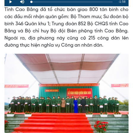
Remaining
-1:58
Loaded
:
Progress
:
Play
Mute
0%
0%
Tỉnh Cao Bằng đã tổ chức bàn giao 800 tân binh cho
Time
các đầu mối nhận quân gồm: Bộ Tham mưu; Sư đoàn bộ
binh 346 Quân khu 1; Trung đoàn 852 Bộ CHQS tỉnh Cao
Bằng và Bộ chỉ huy Bộ đội Biên phòng tỉnh Cao Bằng.
Ngoài ra, địa phương này cũng có 215 công dân lên
đường thực hiện nghĩa vụ Công an nhân dân.