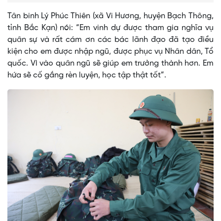
Tân binh Lý Phúc Thiên (xã Vi Hương, huyện Bạch Thông,
tỉnh Bắc Kạn) nói: “Em vinh dự được tham gia nghĩa vụ
quân sự và rất cám ơn các bác lãnh đạo đã tạo điều
kiện cho em được nhập ngũ, được phục vụ Nhân dân, Tổ
quốc. Vì vào quân ngũ sẽ giúp em trưởng thành hơn. Em
hứa sẽ cố gắng rèn luyện, học tập thật tốt”.